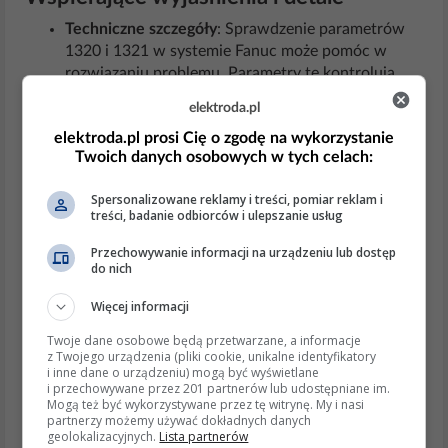
Techniczne szczegóły
: Sprawdzenie parametrów
1320 i 1321 w systemie Fanuc może pomóc w
rozwiązaniu problemu. Parametry te kontrolują
limity ruchu osi.
elektroda.pl
Przykłady i analogie
: Podobnie jak w przypadku
elektroda.pl prosi Cię o zgodę na wykorzystanie
samochodu, który nie może przekroczyć fizycznych
Twoich danych osobowych w tych celach:
barier drogi, osie maszyny CNC muszą poruszać się
w określonych granicach.
Spersonalizowane reklamy i treści, pomiar reklam i
Aspekty etyczne i prawne
treści, badanie odbiorców i ulepszanie usług
Bezpieczeństwo
: Praca z maszyną, która ma
Przechowywanie informacji na urządzeniu lub dostęp
do nich
aktywny błąd 507, może być niebezpieczna. Należy
upewnić się, że wszystkie procedury
Więcej informacji
bezpieczeństwa są przestrzegane.
Regulacje prawne
: W niektórych jurysdykcjach,
Twoje dane osobowe będą przetwarzane, a informacje
z Twojego urządzenia (pliki cookie, unikalne identyfikatory
praca z uszkodzonymi maszynami może naruszać
i inne dane o urządzeniu) mogą być wyświetlane
przepisy BHP.
i przechowywane przez 201 partnerów lub udostępniane im.
Mogą też być wykorzystywane przez tę witrynę. My i nasi
Praktyczne wskazówki
partnerzy możemy używać dokładnych danych
geolokalizacyjnych.
Lista partnerów
Metody implementacji
: Sprawdź i dostosuj