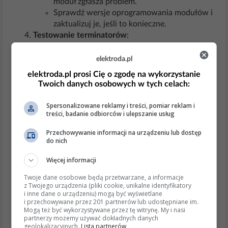
moduł zgłasza problem.
Sprawdź wersje oprogramowania modułów i
zaktualizuj je, jeśli to konieczne.
Testowanie terminatorów
:
Upewnij się, że oba rezystory terminujące
(120 Ω każdy) są obecne i sprawne.
elektroda.pl
Rozwiązania
elektroda.pl prosi Cię o zgodę na wykorzystanie
Twoich danych osobowych w tych celach:
Naprawa lub wymiana uszkodzonych przewodów.
Dokręcenie lub wymiana złącz.
Spersonalizowane reklamy i treści, pomiar reklam i
Wymiana uszkodzonych terminatorów.
treści, badanie odbiorców i ulepszanie usług
Aktualizacja oprogramowania modułów
Przechowywanie informacji na urządzeniu lub dostęp
sterujących.
do nich
Wymiana uszkodzonego modułu sterującego.
Więcej informacji
Aktualne informacje i trendy
Twoje dane osobowe będą przetwarzane, a informacje
W odpowiedziach online brak było szczegółowych
z Twojego urządzenia (pliki cookie, unikalne identyfikatory
informacji na temat błędu U115 w urządzeniach
i inne dane o urządzeniu) mogą być wyświetlane
Zoeller. Sugeruje się kontakt z autoryzowanym
i przechowywane przez 201 partnerów lub udostępniane im.
Mogą też być wykorzystywane przez tę witrynę. My i nasi
serwisem Zoeller w celu uzyskania szczegółowych
partnerzy możemy używać dokładnych danych
danych diagnostycznych.
geolokalizacyjnych.
Lista partnerów