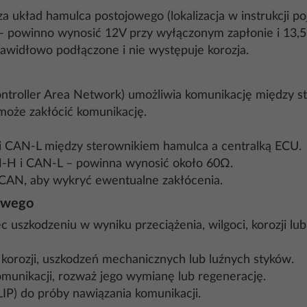
 układ hamulca postojowego (lokalizacja w instrukcji po
 – powinno wynosić 12V przy wyłączonym zapłonie i 13,5
rawidłowo podłączone i nie występuje korozja.
ontroller Area Network) umożliwia komunikację między s
może zakłócić komunikację.
 CAN-L między sterownikiem hamulca a centralką ECU.
N-H i CAN-L – powinna wynosić około 60Ω.
 CAN, aby wykryć ewentualne zakłócenia.
owego
c uszkodzeniu w wyniku przeciążenia, wilgoci, korozji lu
korozji, uszkodzeń mechanicznych lub luźnych styków.
komunikacji, rozważ jego wymianę lub regenerację.
LIP) do próby nawiązania komunikacji.