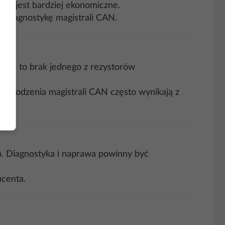
 co jest bardziej ekonomiczne.
ą diagnostykę magistrali CAN.
acza to brak jednego z rezystorów
uszkodzenia magistrali CAN często wynikają z
. Diagnostyka i naprawa powinny być
centa.