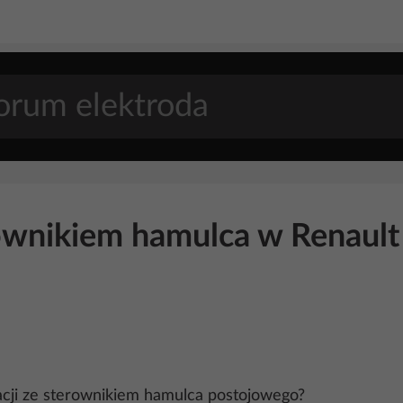
ownikiem hamulca w Renault 
kacji ze sterownikiem hamulca postojowego?