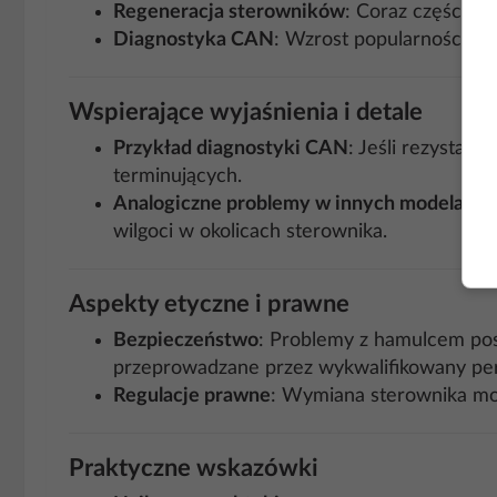
Regeneracja sterowników
: Coraz częściej 
Diagnostyka CAN
: Wzrost popularności os
Wspierające wyjaśnienia i detale
Przykład diagnostyki CAN
: Jeśli rezystan
terminujących.
Analogiczne problemy w innych modelach
:
wilgoci w okolicach sterownika.
Aspekty etyczne i prawne
Bezpieczeństwo
: Problemy z hamulcem po
przeprowadzane przez wykwalifikowany per
Regulacje prawne
: Wymiana sterownika mo
Praktyczne wskazówki