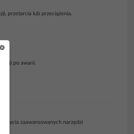
, przetarcia lub przeciążenia.
acji po awarii.
ają użycia zaawansowanych narzędzi