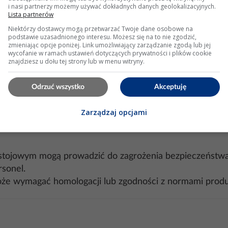
stosuje się regenerację sterowników zamiast ich wymiany,
i nasi partnerzy możemy używać dokładnych danych geolokalizacyjnych.
Lista partnerów
cyloskopów w warsztatach pozwala na bardziej precyzyjn
Niektórzy dostawcy mogą przetwarzać Twoje dane osobowe na
podstawie uzasadnionego interesu. Możesz się na to nie zgodzić,
zmieniając opcje poniżej. Link umożliwiający zarządzanie zgodą lub jej
wycofanie w ramach ustawień dotyczących prywatności i plików cookie
znajdziesz u dołu tej strony lub w menu witryny.
cja między CAN-H i CAN-L wynosi 120Ω zamiast 60Ω, ozn
Odrzuć wszystko
Akceptuję
 Podobne problemy występują w Renault Scenic II, gdzie 
Zarządzaj opcjami
stojowym mogą prowadzić do zagrożenia bezpieczeństwa
sonel.
że wymagać homologacji lub zgodności z normami produ