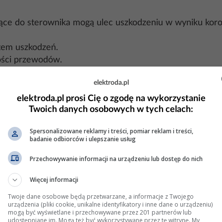
e do sterownika mogą ulec uszkodzeniu w wyniku korozji
tem uszkodzeń.
ości przewodów.
ody.
elektroda.pl
u
elektroda.pl prosi Cię o zgodę na wykorzystanie
agać aktualizacji oprogramowania lub ponownej konfigur
Twoich danych osobowych w tych celach:
izacji oprogramowania.
Spersonalizowane reklamy i treści, pomiar reklam i treści,
badanie odbiorców i ulepszanie usług
u (np. odłączenie akumulatora na 10-15 minut).
rawnie zaprogramowany po ewentualnej wymianie.
Przechowywanie informacji na urządzeniu lub dostęp do nich
Więcej informacji
Twoje dane osobowe będą przetwarzane, a informacje z Twojego
spółczesne pojazdy, takie jak Renault Laguna II, wymag
urządzenia (pliki cookie, unikalne identyfikatory i inne dane o urządzeniu)
mogą być wyświetlane i przechowywane przez 201 partnerów lub
ntyfikacji problemów z magistralą CAN i sterownikami.
udostępniane im. Mogą też być wykorzystywane przez tę witrynę. My