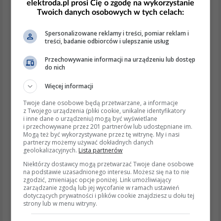
Bosch podaje wprost, że woda i
elektroda.pl prosi Cię o zgodę na wykorzystanie
Twoich danych osobowych w tych celach:
zanieczyszczenia mogą powodować
trudności rozruchowe oraz uszkodzenia
Spersonalizowane reklamy i treści, pomiar reklam i
elementów wtrysku.
treści, badanie odbiorców i ulepszanie usług
(
boschaftermarket.com
)
Test przelewowy wtryskiwaczy na zimno
Przechowywanie informacji na urządzeniu lub dostęp
do nich
To jest jeden z najlepszych testów przy takim
Więcej informacji
objawie. Jeśli jeden wtrysk oddaje wyraźnie więcej
Twoje dane osobowe będą przetwarzane, a informacje
paliwa niż reszta już podczas kręcenia lub zaraz po
z Twojego urządzenia (pliki cookie, unikalne identyfikatory
i inne dane o urządzeniu) mogą być wyświetlane
odpaleniu, rail nie utrzyma ciśnienia i błąd P2291
i przechowywane przez 201 partnerów lub udostępniane im.
Mogą też być wykorzystywane przez tę witrynę. My i nasi
jest wtedy całkowicie logiczny. To jest wniosek
partnerzy możemy używać dokładnych danych
geolokalizacyjnych.
Lista partnerów
bezpośrednio z zasady pracy common rail.
Niektórzy dostawcy mogą przetwarzać Twoje dane osobowe
(
fordservicecontent.com
)
na podstawie uzasadnionego interesu. Możesz się na to nie
zgodzić, zmieniając opcje poniżej. Link umożliwiający
zarządzanie zgodą lub jej wycofanie w ramach ustawień
Regulator ciśnienia/dozowania oraz czujnik rail
dotyczących prywatności i plików cookie znajdziesz u dołu tej
strony lub w menu witryny.
Sprawdź złącza, wiązkę, oporność cewki,