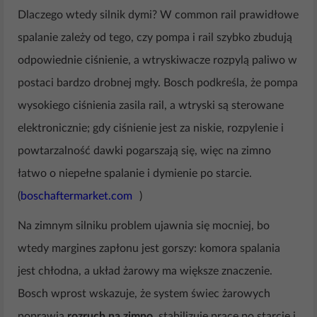
Dlaczego wtedy silnik dymi? W common rail prawidłowe
spalanie zależy od tego, czy pompa i rail szybko zbudują
odpowiednie ciśnienie, a wtryskiwacze rozpylą paliwo w
postaci bardzo drobnej mgły. Bosch podkreśla, że pompa
wysokiego ciśnienia zasila rail, a wtryski są sterowane
elektronicznie; gdy ciśnienie jest za niskie, rozpylenie i
powtarzalność dawki pogarszają się, więc na zimno
łatwo o niepełne spalanie i dymienie po starcie.
(
boschaftermarket.com
)
Na zimnym silniku problem ujawnia się mocniej, bo
wtedy margines zapłonu jest gorszy: komora spalania
jest chłodna, a układ żarowy ma większe znaczenie.
Bosch wprost wskazuje, że system świec żarowych
poprawia
rozruch na zimno
, stabilizuje pracę po starcie i