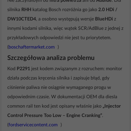
Nie zaczynałbym od
filtra powietrza
ani od
AdBlue
. Dla
silnika
RHH
katalog Bosch rozróżnia go jako
2.0 HDi /
DW10CTED4
, a osobno występują wersje
BlueHDi
z
innymi kodami silnika, więc wątek SCR/AdBlue z jednej z
przykładowych odpowiedzi nie jest tu priorytetem.
(
boschaftermarket.com
)
Szczegółowa analiza problemu
Kod
P2291
jest kodem związanym z rozruchem: monitor
działa podczas kręcenia silnika i zapisuje błąd, gdy
ciśnienie paliwa nie osiągnie wymaganego progu w
odpowiednim czasie. W dokumentacji OEM dla diesla
common rail ten kod jest opisany właśnie jako
„Injector
Control Pressure Too Low – Engine Cranking”
.
(
fordservicecontent.com
)