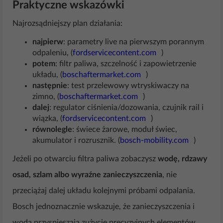
Praktyczne wskazówki
Najrozsądniejszy plan działania:
najpierw
: parametry live na pierwszym porannym
odpaleniu, (
fordservicecontent.com
)
potem
: filtr paliwa, szczelność i zapowietrzenie
układu, (
boschaftermarket.com
)
następnie
: test przelewowy wtryskiwaczy na
zimno, (
boschaftermarket.com
)
dalej
: regulator ciśnienia/dozowania, czujnik rail i
wiązka, (
fordservicecontent.com
)
równolegle
: świece żarowe, moduł świec,
akumulator i rozrusznik. (
bosch-mobility.com
)
Jeżeli po otwarciu filtra paliwa zobaczysz
wodę, rdzawy
osad, szlam albo wyraźne zanieczyszczenia
, nie
przeciążaj dalej układu kolejnymi próbami odpalania.
Bosch jednoznacznie wskazuje, że zanieczyszczenia i
woda przyspieszają zużycie precyzyjnych elementów