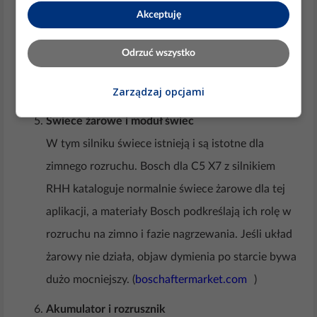
zanieczyszczenie zaworu i korelację między
Akceptuję
sterowaniem a rzeczywistym ciśnieniem. Jeśli
sterownik „chce” ciśnienia, a ono nie rośnie, winny
Odrzuć wszystko
bywa przelew, regulator albo pompa.
Zarządzaj opcjami
(
fordservicecontent.com
)
Świece żarowe i moduł świec
W tym silniku świece istnieją i są istotne dla
zimnego rozruchu. Bosch dla C5 X7 z silnikiem
RHH kataloguje normalnie świece żarowe dla tej
aplikacji, a materiały Bosch podkreślają ich rolę w
rozruchu na zimno i fazie nagrzewania. Jeśli układ
żarowy nie działa, objaw dymienia po starcie bywa
dużo mocniejszy. (
boschaftermarket.com
)
Akumulator i rozrusznik