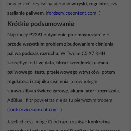
powiedzieć, czy iść najpierw w
wtryski
,
regulator
, czy
zasilanie paliwem
. (
fordservicecontent.com
)
Krótkie podsumowanie
Najkrócej:
P2291 + dymienie po zimnym starcie =
przede wszystkim problem z budowaniem ciśnienia
paliwa podczas rozruchu
. W Twoim C5 X7 RHH
zacząłbym od
live data
,
filtra i szczelności układu
paliwowego
,
testu przelewowego wtrysków
, potem
regulatora i czujnika ciśnienia
, a równolegle
sprawdziłbym
świece żarowe, akumulator i rozrusznik
.
AdBlue i filtr powietrza nie są tu pierwszym tropem.
(
fordservicecontent.com
)
Jeżeli chcesz, mogę Ci od razu rozpisać
konkretną