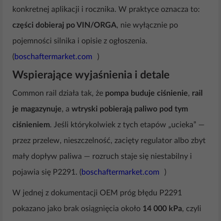
konkretnej aplikacji i rocznika. W praktyce oznacza to:
części dobieraj po VIN/ORGA
, nie wyłącznie po
pojemności silnika i opisie z ogłoszenia.
(
boschaftermarket.com
)
Wspierające wyjaśnienia i detale
Common rail działa tak, że
pompa buduje ciśnienie
,
rail
je magazynuje
, a
wtryski pobierają paliwo pod tym
ciśnieniem
. Jeśli którykolwiek z tych etapów „ucieka” —
przez przelew, nieszczelność, zacięty regulator albo zbyt
mały dopływ paliwa — rozruch staje się niestabilny i
pojawia się P2291. (
boschaftermarket.com
)
W jednej z dokumentacji OEM próg błędu P2291
pokazano jako brak osiągnięcia około
14 000 kPa
, czyli