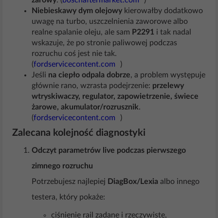
żarowy
. (
boschaftermarket.com
)
Niebieskawy dym olejowy
kierowałby dodatkowo
uwagę na turbo, uszczelnienia zaworowe albo
realne spalanie oleju, ale sam
P2291
i tak nadal
wskazuje, że po stronie paliwowej podczas
rozruchu coś jest nie tak.
(
fordservicecontent.com
)
Jeśli
na ciepło odpala dobrze
, a problem występuje
głównie rano, wzrasta podejrzenie:
przelewy
wtryskiwaczy, regulator, zapowietrzenie, świece
żarowe, akumulator/rozrusznik
.
(
fordservicecontent.com
)
Zalecana kolejność diagnostyki
Odczyt parametrów live podczas pierwszego
zimnego rozruchu
Potrzebujesz najlepiej
DiagBox/Lexia
albo innego
testera, który pokaże:
ciśnienie rail zadane i rzeczywiste,