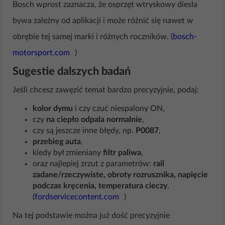
Bosch wprost zaznacza, że osprzęt wtryskowy diesla
bywa zależny od aplikacji i może różnić się nawet w
obrębie tej samej marki i różnych roczników. (
bosch-
motorsport.com
)
Sugestie dalszych badań
Jeśli chcesz zawęzić temat bardzo precyzyjnie, podaj:
kolor dymu
i czy czuć niespalony ON,
czy
na ciepło odpala normalnie
,
czy są jeszcze inne błędy, np.
P0087
,
przebieg auta
,
kiedy był zmieniany
filtr paliwa
,
oraz najlepiej zrzut z parametrów:
rail
zadane/rzeczywiste, obroty rozrusznika, napięcie
podczas kręcenia, temperatura cieczy
.
(
fordservicecontent.com
)
Na tej podstawie można już dość precyzyjnie