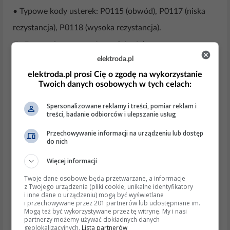
• Typowe kody usterek: P0115 (obwód), P0117 (niska
rezystancja), P0118 (wysoka rezystancja).
5. Procedura wymiany (skrót)
elektroda.pl
Zimny silnik; odłącz minus akumulatora.
Zwolnij ciśnienie, odkręcając korek zbiorniczka
elektroda.pl prosi Cię o zgodę na wykorzystanie
Twoich danych osobowych w tych celach:
wyrównawczego i zakręć go z powrotem.
Podstaw naczynie; odczep wtyczkę, wyjmij klips
Spersonalizowane reklamy i treści, pomiar reklam i
lub odkręć czujnik.
treści, badanie odbiorców i ulepszanie usług
Szybko wstaw nowy czujnik z nowym O-ringiem;
dociśnij klip lub dokręć momentem 15–20 Nm
Przechowywanie informacji na urządzeniu lub dostęp
do nich
(gwint M14).
Uzupełnij i odpowietrz układ (ogrzewanie na „max”,
Więcej informacji
czekaj na otwarcie termostatu).
Twoje dane osobowe będą przetwarzane, a informacje
Aktualne informacje i trendy
z Twojego urządzenia (pliki cookie, unikalne identyfikatory
i inne dane o urządzeniu) mogą być wyświetlane
• Wersje po 2012 r. coraz częściej wykorzystują zespół
i przechowywane przez 201 partnerów lub udostępniane im.
Mogą też być wykorzystywane przez tę witrynę. My i nasi
„smart-thermostat” z cyfrowym czujnikiem LIN-bus; w
partnerzy możemy używać dokładnych danych
geolokalizacyjnych.
Lista partnerów