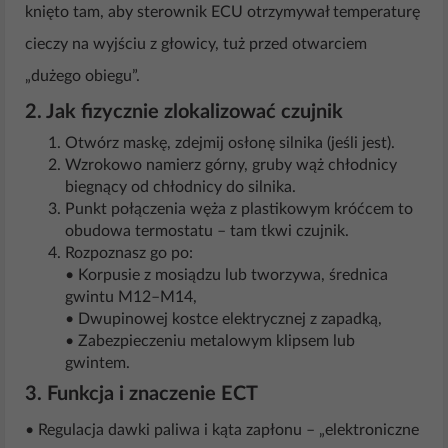
knięto tam, aby sterownik ECU otrzymywał temperaturę
cieczy na wyjściu z głowicy, tuż przed otwarciem
„dużego obiegu”.
2. Jak fizycznie zlokalizować czujnik
Otwórz maskę, zdejmij osłonę silnika (jeśli jest).
Wzrokowo namierz górny, gruby wąż chłodnicy
biegnący od chłodnicy do silnika.
Punkt połączenia węża z plastikowym króćcem to
obudowa termostatu – tam tkwi czujnik.
Rozpoznasz go po:
• Korpusie z mosiądzu lub tworzywa, średnica
gwintu M12–M14,
• Dwupinowej kostce elektrycznej z zapadką,
• Zabezpieczeniu metalowym klipsem lub
gwintem.
3. Funkcja i znaczenie ECT
• Regulacja dawki paliwa i kąta zapłonu – „elektroniczne