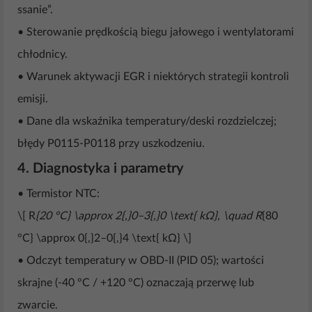
ssanie”.
• Sterowanie prędkością biegu jałowego i wentylatorami
chłodnicy.
• Warunek aktywacji EGR i niektórych strategii kontroli
emisji.
• Dane dla wskaźnika temperatury/deski rozdzielczej;
błędy P0115-P0118 przy uszkodzeniu.
4. Diagnostyka i parametry
• Termistor NTC:
\[ R
{20 °C} \approx 2{,}0–3{,}0 \text{ kΩ}, \quad R
{80
°C} \approx 0{,}2–0{,}4 \text{ kΩ} \]
• Odczyt temperatury w OBD-II (PID 05); wartości
skrajne (-40 °C / +120 °C) oznaczają przerwę lub
zwarcie.