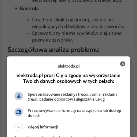
serwisowej, aby prawidłowo ustawić luzy.
Kontrola
:
Uruchom silnik i nasłuchuj, czy nie ma
niepokojących dźwięków z okolic zaworów.
Sprawdź, czy nie ma wycieków oleju spod
pokrywy zaworów.
Szczegółowa analiza problemu
Klawiatura zaworowa w Fiacie 125p to mechanizm,
elektroda.pl
który steruje otwieraniem i zamykaniem zaworów w
elektroda.pl prosi Cię o zgodę na wykorzystanie
silniku. Z czasem, w wyniku pracy silnika, na klawiaturze
Twoich danych osobowych w tych celach:
mogą gromadzić się osady olejowe, kurz i inne
Spersonalizowane reklamy i treści, pomiar reklam i
treści, badanie odbiorców i ulepszanie usług
zanieczyszczenia, które mogą wpływać na jej działanie.
Regularne czyszczenie tego elementu jest kluczowe dla
Przechowywanie informacji na urządzeniu lub dostęp
do nich
utrzymania prawidłowej pracy silnika.
Więcej informacji
Teoretyczne podstawy