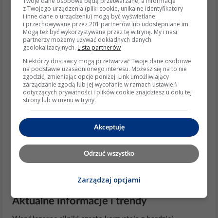
Twoje dane osobowe będą przetwarzane, a informacje
Klawiatura zaworowa składa się z dźwigni, które
z Twojego urządzenia (pliki cookie, unikalne identyfikatory
i inne dane o urządzeniu) mogą być wyświetlane
przenoszą ruch wałka rozrządu na zawory.
i przechowywane przez 201 partnerów lub udostępniane im.
Mogą też być wykorzystywane przez tę witrynę. My i nasi
Zanieczyszczenia mogą powodować zwiększone tarcie,
partnerzy możemy używać dokładnych danych
geolokalizacyjnych.
Lista partnerów
co prowadzi do szybszego zużycia elementów i
Niektórzy dostawcy mogą przetwarzać Twoje dane osobowe
na podstawie uzasadnionego interesu. Możesz się na to nie
nieprawidłowej pracy zaworów. W skrajnych
zgodzić, zmieniając opcje poniżej. Link umożliwiający
zarządzanie zgodą lub jej wycofanie w ramach ustawień
przypadkach może to prowadzić do uszkodzenia silnika.
dotyczących prywatności i plików cookie znajdziesz u dołu tej
strony lub w menu witryny.
Praktyczne zastosowania
Czyszczenie klawiatury zaworowej jest częścią
Akceptuję
regularnej konserwacji silnika. W przypadku Fiata 125p,
który jest starszym modelem, regularna konserwacja jest
Odrzuć wszystko
szczególnie ważna, aby zapobiec awariom wynikającym z
Zarządzaj opcjami
zużycia mechanicznego.
Aktualne informacje i trendy