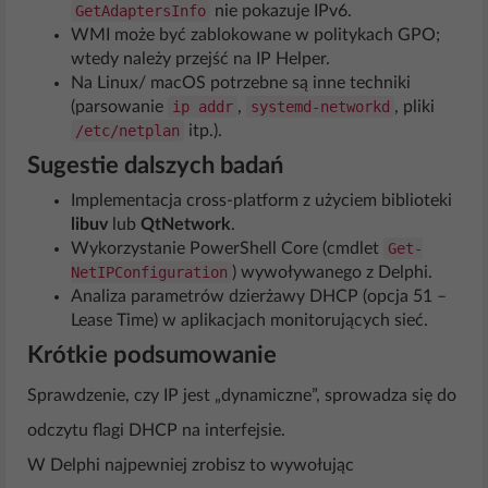
GetAdaptersInfo
nie pokazuje IPv6.
WMI może być zablokowane w politykach GPO;
wtedy należy przejść na IP Helper.
Na Linux/ macOS potrzebne są inne techniki
(parsowanie
ip addr
,
systemd-networkd
, pliki
/etc/netplan
itp.).
Sugestie dalszych badań
Implementacja cross-platform z użyciem biblioteki
libuv
lub
QtNetwork
.
Wykorzystanie PowerShell Core (cmdlet
Get-
NetIPConfiguration
) wywoływanego z Delphi.
Analiza parametrów dzierżawy DHCP (opcja 51 –
Lease Time) w aplikacjach monitorujących sieć.
Krótkie podsumowanie
Sprawdzenie, czy IP jest „dynamiczne”, sprowadza się do
odczytu flagi DHCP na interfejsie.
W Delphi najpewniej zrobisz to wywołując