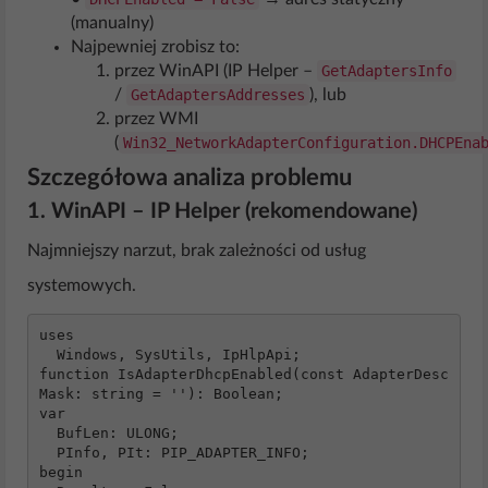
(manualny)
Najpewniej zrobisz to:
przez WinAPI (IP Helper –
GetAdaptersInfo
/
GetAdaptersAddresses
), lub
przez WMI
(
Win32_NetworkAdapterConfiguration.DHCPEna
Szczegółowa analiza problemu
1. WinAPI – IP Helper (rekomendowane)
Najmniejszy narzut, brak zależności od usług
systemowych.
uses

  Windows, SysUtils, IpHlpApi;

function IsAdapterDhcpEnabled(const AdapterDesc
Mask: string = ''): Boolean;

var

  BufLen: ULONG;

  PInfo, PIt: PIP_ADAPTER_INFO;

begin
