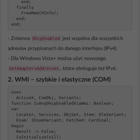
    end;

  finally

    FreeMem(PInfo);

  end;

end;
‐ Zmienna
DhcpEnabled
jest wspólna dla wszystkich
adresów przypisanych do danego interfejsu (IPv4).
‐ Dla Windows Vista+ można użyć nowszego
GetAdaptersAddresses
, które obsługuje też IPv6.
2. WMI – szybkie i elastyczne (COM)
uses

  ActiveX, ComObj, Variants;

function IsAnyDhcpEnabledViaWmi: Boolean;

var

  Locator, Services, ObjSet, Item: OleVariant;

  Enum: IEnumVariant; Fetched: Cardinal;

begin

  Result := False;

  CoInitialize(nil);
