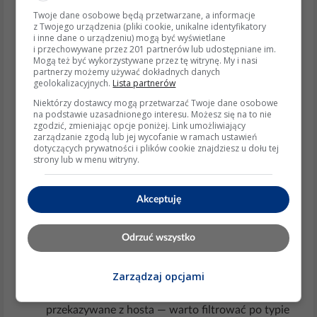
‐ WMI bywa wyłączone na systemach „odchudzonych”,
Twoje dane osobowe będą przetwarzane, a informacje
z Twojego urządzenia (pliki cookie, unikalne identyfikatory
a zapytania są wolniejsze niż IP Helper.
i inne dane o urządzeniu) mogą być wyświetlane
i przechowywane przez 201 partnerów lub udostępniane im.
ipconfig /all
3. Rejestr lub
Mogą też być wykorzystywane przez tę witrynę. My i nasi
partnerzy możemy używać dokładnych danych
Dostęp awaryjny, ale wymaga parsowania tekstu lub
geolokalizacyjnych.
Lista partnerów
Niektórzy dostawcy mogą przetwarzać Twoje dane osobowe
struktury kluczy:
na podstawie uzasadnionego interesu. Możesz się na to nie
zgodzić, zmieniając opcje poniżej. Link umożliwiający
zarządzanie zgodą lub jej wycofanie w ramach ustawień
HKLM\SYSTEM\CurrentControlSet\Services\Tcpip\Pa
dotyczących prywatności i plików cookie znajdziesz u dołu tej
rameters\Interfaces\<GUID>\EnableDHCP
strony lub w menu witryny.
Aktualne informacje i trendy
Akceptuję
Windows 10/11 i Windows Server 2022 zalecają
nowy
ConvertInterfaceLuidToAlias
+
GetAdapterAddresses
(obsługa IPv6, mobilne
Odrzuć wszystko
interfejsy, tunelowanie).
W środowiskach kontenerowych (WSL, Docker
Zarządzaj opcjami
Desktop) interfejsy wirtualne również raportują
DHCPEnabled
, ale adresy mogą być stale
przekazywane z hosta — warto filtrować po typie