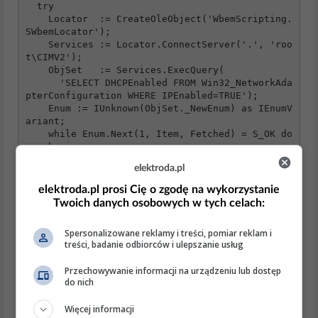
  try

    Locator  := CreateOleObject('WbemScripting.
SWbemLocator');

    Services := Locator.ConnectServer('.', 'roo
t\CIMV2');

    ObjSet   := Services.ExecQuery(

      'SELECT DHCPEnabled FROM Win32_NetworkAda
pterConfiguration WHERE IPEnabled=TRUE');

    Enum := IUnknown(ObjSet._NewEnum) as IEnumV
ariant;

    while Enum.Next(1, Item, Fetched) = S_OK do

    begin

      if Item.DHCPEnabled then

elektroda.pl
        Exit(True);  // znaleziono interfejs z 
DHCP

elektroda.pl prosi Cię o zgodę na wykorzystanie
    end;

Twoich danych osobowych w tych celach:
  finally

    CoUninitialize;

Spersonalizowane reklamy i treści, pomiar reklam i
  end;

treści, badanie odbiorców i ulepszanie usług
end;
Przechowywanie informacji na urządzeniu lub dostęp
‐ Zwraca wynik również dla IPv6 (właściwość
do nich
DHCPv6Enabled
).
Więcej informacji