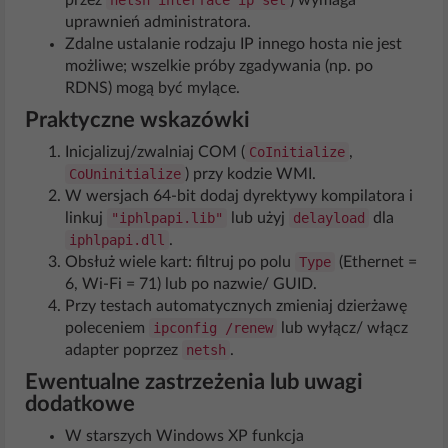
przez
netsh interface ip set
) wymaga
uprawnień administratora.
Zdalne ustalanie rodzaju IP innego hosta nie jest
możliwe; wszelkie próby zgadywania (np. po
RDNS) mogą być mylące.
Praktyczne wskazówki
Inicjalizuj/zwalniaj COM (
CoInitialize
,
CoUninitialize
) przy kodzie WMI.
W wersjach 64-bit dodaj dyrektywy kompilatora i
linkuj
"iphlpapi.lib"
lub użyj
delayload
dla
iphlpapi.dll
.
Obsłuż wiele kart: filtruj po polu
Type
(Ethernet =
6, Wi-Fi = 71) lub po nazwie/ GUID.
Przy testach automatycznych zmieniaj dzierżawę
poleceniem
ipconfig /renew
lub wyłącz/ włącz
adapter poprzez
netsh
.
Ewentualne zastrzeżenia lub uwagi
dodatkowe
W starszych Windows XP funkcja