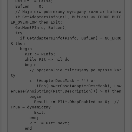
  Result := False;

  BufLen := 0;

  // Najpierw pobieramy wymagany rozmiar bufora

  if GetAdaptersInfo(nil, BufLen) <> ERROR_BUFF
ER_OVERFLOW then Exit;

  GetMem(PInfo, BufLen);

  try

    if GetAdaptersInfo(PInfo, BufLen) = NO_ERRO
R then

    begin

      PIt := PInfo;

      while PIt <> nil do

      begin

        // opcjonalnie filtrujemy po opisie kar
ty

        if (AdapterDescMask = '') or

           (Pos(LowerCase(AdapterDescMask), Low
erCase(AnsiString(PIt^.Description))) > 0) then

        begin

          Result := PIt^.DhcpEnabled <> 0;  // 
True → dynamiczny

          Exit;

        end;

        PIt := PIt^.Next;

      end;
