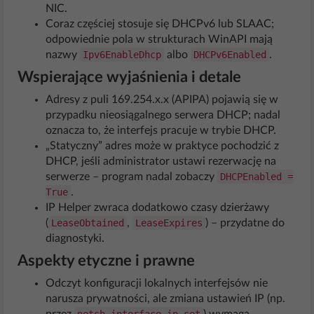
NIC.
Coraz częściej stosuje się DHCPv6 lub SLAAC;
odpowiednie pola w strukturach WinAPI mają
nazwy
Ipv6EnableDhcp
albo
DHCPv6Enabled
.
Wspierające wyjaśnienia i detale
Adresy z puli 169.254.x.x (APIPA) pojawią się w
przypadku nieosiągalnego serwera DHCP; nadal
oznacza to, że interfejs pracuje w trybie DHCP.
„Statyczny” adres może w praktyce pochodzić z
DHCP, jeśli administrator ustawi rezerwację na
serwerze – program nadal zobaczy
DHCPEnabled =
True
.
IP Helper zwraca dodatkowo czasy dzierżawy
(
LeaseObtained
,
LeaseExpires
) – przydatne do
diagnostyki.
Aspekty etyczne i prawne
Odczyt konfiguracji lokalnych interfejsów nie
narusza prywatności, ale zmiana ustawień IP (np.