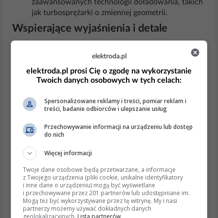
zaawansowanych technologii doładowania, takich
jak turbosprężarki o zmiennej geometrii.
Wspierające wyjaśnienia i detale
Techniczne szczegóły
: Turbosprężarki w Iveco
Eurocargo są projektowane do pracy z różnymi
elektroda.pl
pojemnościami silników, od 4.0L do 5.9L, z mocą
elektroda.pl prosi Cię o zgodę na wykorzystanie
od 143 KM do 270 KM.
Twoich danych osobowych w tych celach:
Przykłady i analogie
: Turbosprężarka działa
podobnie do dmuchawy, która zwiększa ciśnienie
Spersonalizowane reklamy i treści, pomiar reklam i
powietrza w silniku, co pozwala na efektywniejsze
treści, badanie odbiorców i ulepszanie usług
spalanie paliwa.
Przechowywanie informacji na urządzeniu lub dostęp
Aspekty etyczne i prawne
do nich
Normy emisji
: Pojazdy muszą spełniać określone
Więcej informacji
normy emisji spalin, co wpływa na konstrukcję i
Twoje dane osobowe będą przetwarzane, a informacje
działanie układów doładowania.
z Twojego urządzenia (pliki cookie, unikalne identyfikatory
Bezpieczeństwo
: Prawidłowe działanie
i inne dane o urządzeniu) mogą być wyświetlane
i przechowywane przez 201 partnerów lub udostępniane im.
turbosprężarki jest kluczowe dla bezpieczeństwa i
Mogą też być wykorzystywane przez tę witrynę. My i nasi
wydajności pojazdu.
partnerzy możemy używać dokładnych danych
geolokalizacyjnych.
Lista partnerów