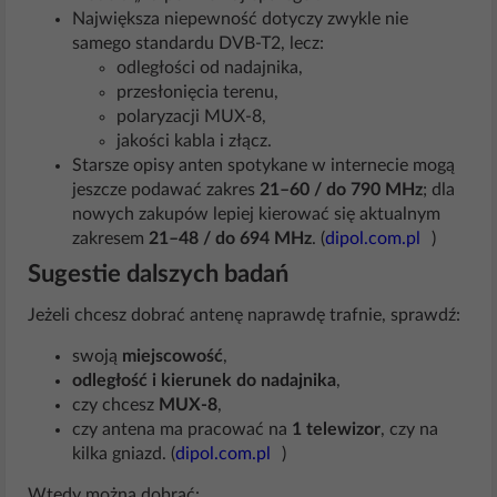
Największa niepewność dotyczy zwykle nie
samego standardu DVB-T2, lecz:
odległości od nadajnika,
przesłonięcia terenu,
polaryzacji MUX-8,
jakości kabla i złącz.
Starsze opisy anten spotykane w internecie mogą
jeszcze podawać zakres
21–60 / do 790 MHz
; dla
nowych zakupów lepiej kierować się aktualnym
zakresem
21–48 / do 694 MHz
. (
dipol.com.pl
)
Sugestie dalszych badań
Jeżeli chcesz dobrać antenę naprawdę trafnie, sprawdź:
swoją
miejscowość
,
odległość i kierunek do nadajnika
,
czy chcesz
MUX-8
,
czy antena ma pracować na
1 telewizor
, czy na
kilka gniazd. (
dipol.com.pl
)
Wtedy można dobrać: