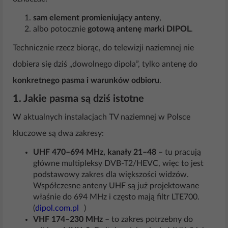
sam element promieniujący anteny
,
albo potocznie
gotową antenę marki DIPOL
.
Technicznie rzecz biorąc, do telewizji naziemnej nie
dobiera się dziś „dowolnego dipola”, tylko antenę do
konkretnego pasma i warunków odbioru
.
1. Jakie pasma są dziś istotne
W aktualnych instalacjach TV naziemnej w Polsce
kluczowe są dwa zakresy:
UHF 470–694 MHz, kanały 21–48
– tu pracują
główne multipleksy DVB-T2/HEVC, więc to jest
podstawowy zakres dla większości widzów.
Współczesne anteny UHF są już projektowane
właśnie do 694 MHz i często mają filtr LTE700.
(
dipol.com.pl
)
VHF 174–230 MHz
– to zakres potrzebny do