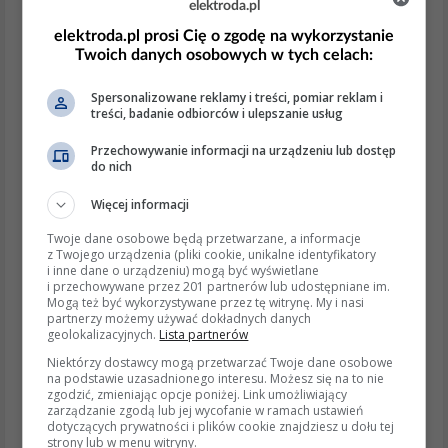
elektroda.pl
5. Polaryzacja – szczególnie ważna dla MUX-
elektroda.pl prosi Cię o zgodę na wykorzystanie
8
Twoich danych osobowych w tych celach:
To punkt krytyczny. Dipol/antena musi być ustawiony
Spersonalizowane reklamy i treści, pomiar reklam i
zgodnie z polaryzacją nadajnika. Materiały DIPOL
treści, badanie odbiorców i ulepszanie usług
wyraźnie podkreślają, że przy
MUX-8 w VHF
trzeba to
Przechowywanie informacji na urządzeniu lub dostęp
do nich
sprawdzić szczególnie uważnie, bo wiele emisji jest w
Więcej informacji
polaryzacji pionowej
, choć są też emisje poziome.
Błędna polaryzacja oznacza praktycznie utratę zysku
Twoje dane osobowe będą przetwarzane, a informacje
z Twojego urządzenia (pliki cookie, unikalne identyfikatory
anteny. (
dipol.com.pl
)
i inne dane o urządzeniu) mogą być wyświetlane
i przechowywane przez 201 partnerów lub udostępniane im.
Mogą też być wykorzystywane przez tę witrynę. My i nasi
6. Jeśli chcesz zbudować prosty dipol
partnerzy możemy używać dokładnych danych
samodzielnie
geolokalizacyjnych.
Lista partnerów
Jeżeli pytasz dosłownie o
wymiary dipola
, to dla środka
Niektórzy dostawcy mogą przetwarzać Twoje dane osobowe
na podstawie uzasadnionego interesu. Możesz się na to nie
pasma:
zgodzić, zmieniając opcje poniżej. Link umożliwiający
zarządzanie zgodą lub jej wycofanie w ramach ustawień
dotyczących prywatności i plików cookie znajdziesz u dołu tej
dla
UHF
można przyjąć środek około
582 MHz
, co
strony lub w menu witryny.