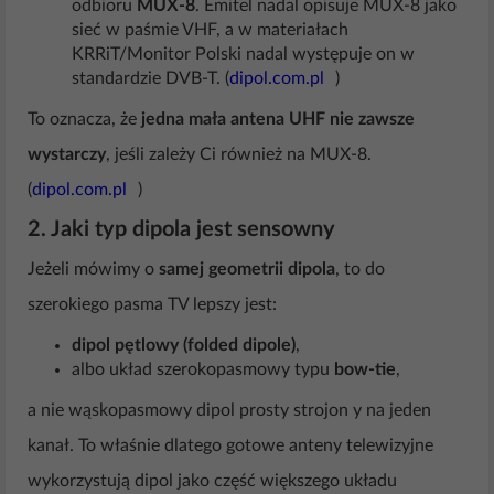
odbioru
MUX-8
. Emitel nadal opisuje MUX-8 jako
sieć w paśmie VHF, a w materiałach
KRRiT/Monitor Polski nadal występuje on w
standardzie DVB-T. (
dipol.com.pl
)
To oznacza, że
jedna mała antena UHF nie zawsze
wystarczy
, jeśli zależy Ci również na MUX-8.
(
dipol.com.pl
)
2. Jaki typ dipola jest sensowny
Jeżeli mówimy o
samej geometrii dipola
, to do
szerokiego pasma TV lepszy jest:
dipol pętlowy (folded dipole)
,
albo układ szerokopasmowy typu
bow-tie
,
a nie wąskopasmowy dipol prosty strojon y na jeden
kanał. To właśnie dlatego gotowe anteny telewizyjne
wykorzystują dipol jako część większego układu