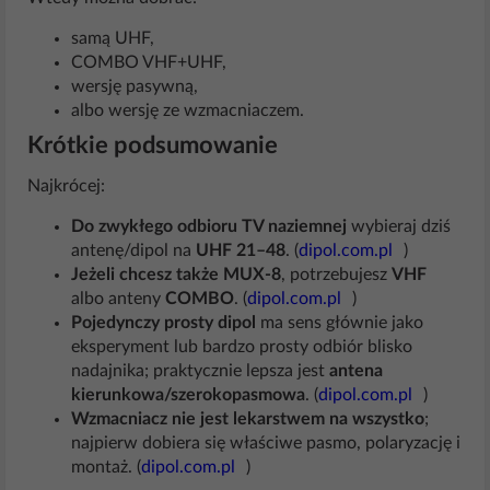
samą UHF,
COMBO VHF+UHF,
wersję pasywną,
albo wersję ze wzmacniaczem.
Krótkie podsumowanie
Najkrócej:
Do zwykłego odbioru TV naziemnej
wybieraj dziś
antenę/dipol na
UHF 21–48
. (
dipol.com.pl
)
Jeżeli chcesz także MUX-8
, potrzebujesz
VHF
albo anteny
COMBO
. (
dipol.com.pl
)
Pojedynczy prosty dipol
ma sens głównie jako
eksperyment lub bardzo prosty odbiór blisko
nadajnika; praktycznie lepsza jest
antena
kierunkowa/szerokopasmowa
. (
dipol.com.pl
)
Wzmacniacz nie jest lekarstwem na wszystko
;
najpierw dobiera się właściwe pasmo, polaryzację i
montaż. (
dipol.com.pl
)