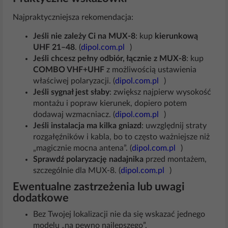
Najpraktyczniejsza rekomendacja:
Jeśli nie zależy Ci na MUX-8
: kup
kierunkową
UHF 21–48
. (
dipol.com.pl
)
Jeśli chcesz pełny odbiór, łącznie z MUX-8
: kup
COMBO VHF+UHF
z możliwością ustawienia
właściwej polaryzacji. (
dipol.com.pl
)
Jeśli sygnał jest słaby
: zwiększ najpierw wysokość
montażu i popraw kierunek, dopiero potem
dodawaj wzmacniacz. (
dipol.com.pl
)
Jeśli instalacja ma kilka gniazd
: uwzględnij straty
rozgałęźników i kabla, bo to często ważniejsze niż
„magicznie mocna antena”. (
dipol.com.pl
)
Sprawdź polaryzację nadajnika
przed montażem,
szczególnie dla MUX-8. (
dipol.com.pl
)
Ewentualne zastrzeżenia lub uwagi
dodatkowe
Bez Twojej lokalizacji nie da się wskazać jednego
modelu „na pewno najlepszego”.