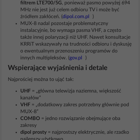
filtrem LTE700/5G
, ponieważ pasmo powyżej 694
MHz nie jest już celem odbioru TV i może być
źródłem zakłóceń. (
dipol.com.pl
)
MUX-8 nadal pozostaje problematyczny
instalacyjnie, bo wymaga pasma VHF, a często
także innej polaryzacji niż UHF. Nawet konsultacje
KRRiT wskazywały na trudności odbioru i dyskusję
o ewentualnym przenoszeniu programów do
innych multipleksów. (
gov.pl
)
Wspierające wyjaśnienia i detale
Najprościej można to ująć tak:
UHF
= „główna telewizja naziemna, większość
kanałów”
VHF
= „dodatkowy zakres potrzebny głównie pod
MUX-8”
COMBO
= jedno rozwiązanie obejmujące oba
zakresy
dipol prosty
= najprostszy elektrycznie, ale rzadko
najlepszy użytkowo