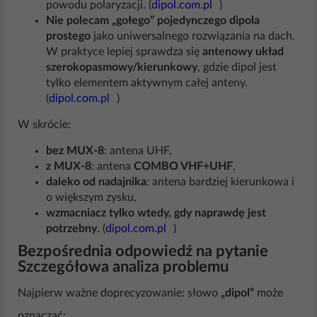
powodu polaryzacji. (
dipol.com.pl
)
Nie polecam „gołego” pojedynczego dipola
prostego
jako uniwersalnego rozwiązania na dach.
W praktyce lepiej sprawdza się
antenowy układ
szerokopasmowy/kierunkowy
, gdzie dipol jest
tylko elementem aktywnym całej anteny.
(
dipol.com.pl
)
W skrócie:
bez MUX-8
: antena UHF,
z MUX-8
: antena
COMBO VHF+UHF
,
daleko od nadajnika
: antena bardziej kierunkowa i
o większym zysku,
wzmacniacz tylko wtedy, gdy naprawdę jest
potrzebny
. (
dipol.com.pl
)
Bezpośrednia odpowiedź na pytanie
Szczegółowa analiza problemu
Najpierw ważne doprecyzowanie: słowo
„dipol”
może
oznaczać: