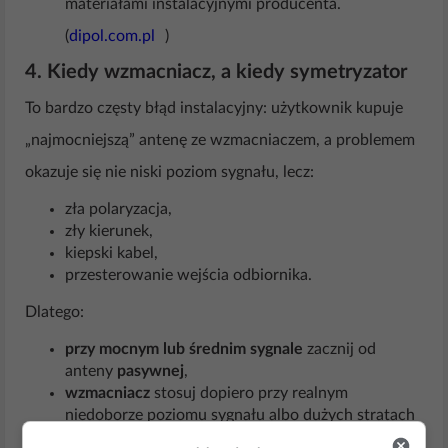
materiałami instalacyjnymi producenta.
(
dipol.com.pl
)
4. Kiedy wzmacniacz, a kiedy symetryzator
To bardzo częsty błąd instalacyjny: użytkownik kupuje
„najmocniejszą” antenę ze wzmacniaczem, a problemem
okazuje się nie niski poziom sygnału, lecz:
zła polaryzacja,
zły kierunek,
kiepski kabel,
przesterowanie wejścia odbiornika.
Dlatego:
przy mocnym lub średnim sygnale
zacznij od
anteny
pasywnej
,
wzmacniacz
stosuj dopiero przy realnym
niedoborze poziomu sygnału albo dużych stratach
w instalacji. (
dipol.com.pl
)