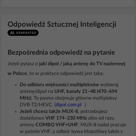
Odpowiedź Sztucznej Inteligencji
Bezpośrednia odpowiedź na pytanie
Jeżeli pytasz o
jaki dipol / jaką antenę do TV naziemnej
w Polsce
, to w praktyce odpowiedź jest taka:
Do odbioru większości multipleksów
wybieraj
antenę/dipol na
UHF, kanały 21–48 (470–694
MHz)
. To pasmo obejmuje główne multipleksy
DVB-T2/HEVC. (
dipol.com.pl
)
Jeżeli chcesz także MUX-8
, potrzebujesz
dodatkowo
VHF 174–230 MHz
albo od razu
anteny
COMBO VHF+UHF
. MUX-8 nadal pracuje
w paśmie VHF, a odbiór bywa kłopotliwy także z