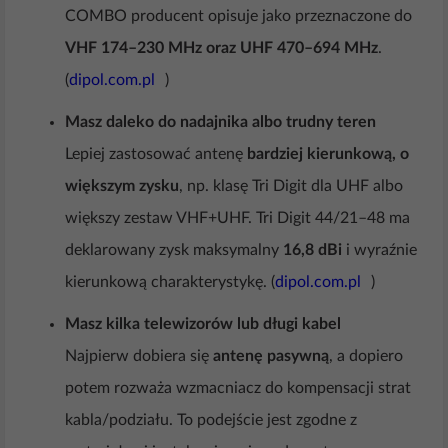
COMBO producent opisuje jako przeznaczone do
VHF 174–230 MHz oraz UHF 470–694 MHz
.
(
dipol.com.pl
)
Masz daleko do nadajnika albo trudny teren
Lepiej zastosować antenę
bardziej kierunkową, o
większym zysku
, np. klasę Tri Digit dla UHF albo
większy zestaw VHF+UHF. Tri Digit 44/21–48 ma
deklarowany zysk maksymalny
16,8 dBi
i wyraźnie
kierunkową charakterystykę. (
dipol.com.pl
)
Masz kilka telewizorów lub długi kabel
Najpierw dobiera się
antenę pasywną
, a dopiero
potem rozważa wzmacniacz do kompensacji strat
kabla/podziału. To podejście jest zgodne z