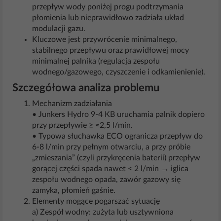
przepływ wody poniżej progu podtrzymania
płomienia lub nieprawidłowo zadziała układ
modulacji gazu.
Kluczowe jest przywrócenie minimalnego,
stabilnego przepływu oraz prawidłowej mocy
minimalnej palnika (regulacja zespołu
wodnego/gazowego, czyszczenie i odkamienienie).
Szczegółowa analiza problemu
Mechanizm zadziałania
• Junkers Hydro 9-4 KB uruchamia palnik dopiero
przy przepływie ≥ ≈2,5 l/min.
• Typowa słuchawka ECO ogranicza przepływ do
6-8 l/min przy pełnym otwarciu, a przy próbie
„zmieszania” (czyli przykręcenia baterii) przepływ
gorącej części spada nawet < 2 l/min → iglica
zespołu wodnego opada, zawór gazowy się
zamyka, płomień gaśnie.
Elementy mogące pogarszać sytuację
a) Zespół wodny: zużyta lub usztywniona