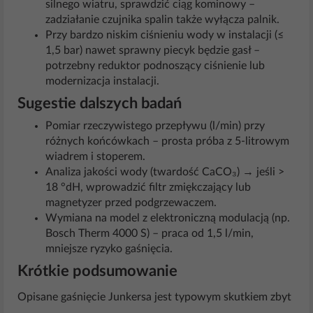
silnego wiatru, sprawdzić ciąg kominowy –
zadziałanie czujnika spalin także wyłącza palnik.
Przy bardzo niskim ciśnieniu wody w instalacji (≤
1,5 bar) nawet sprawny piecyk będzie gasł –
potrzebny reduktor podnoszący ciśnienie lub
modernizacja instalacji.
Sugestie dalszych badań
Pomiar rzeczywistego przepływu (l/min) przy
różnych końcówkach – prosta próba z 5-litrowym
wiadrem i stoperem.
Analiza jakości wody (twardość CaCO₃) → jeśli >
18 °dH, wprowadzić filtr zmiękczający lub
magnetyzer przed podgrzewaczem.
Wymiana na model z elektroniczną modulacją (np.
Bosch Therm 4000 S) – praca od 1,5 l/min,
mniejsze ryzyko gaśnięcia.
Krótkie podsumowanie
Opisane gaśnięcie Junkersa jest typowym skutkiem zbyt