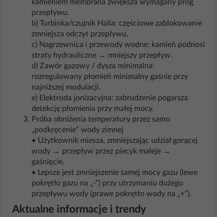
kamieniem membrana zwiększa wymagany próg
przepływu.
b) Turbinka/czujnik Halla: częściowe zablokowanie
zmniejsza odczyt przepływu.
c) Nagrzewnica i przewody wodne: kamień podnosi
straty hydrauliczne → mniejszy przepływ.
d) Zawór gazowy / dysza minimalna:
rozregulowany płomień minimalny gaśnie przy
najniższej modulacji.
e) Elektroda jonizacyjna: zabrudzenie pogarsza
detekcję płomienia przy małej mocy.
Próba obniżenia temperatury przez samo
„podkręcenie” wody zimnej
• Użytkownik miesza, zmniejszając udział gorącej
wody → przepływ przez piecyk maleje →
gaśnięcie.
• Lepsze jest zmniejszenie samej mocy gazu (lewe
pokrętło gazu na „-”) przy utrzymaniu dużego
przepływu wody (prawe pokrętło wody na „+”).
Aktualne informacje i trendy