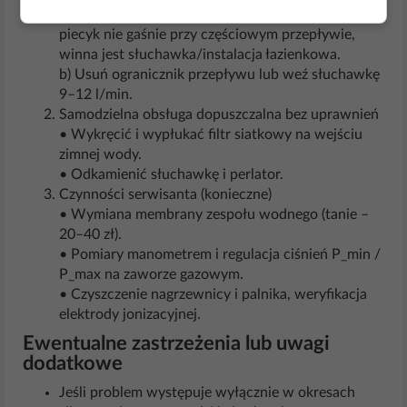
a) Otwórz kran w kuchni (bez słuchawki) – jeśli
piecyk nie gaśnie przy częściowym przepływie,
winna jest słuchawka/instalacja łazienkowa.
b) Usuń ogranicznik przepływu lub weź słuchawkę
9–12 l/min.
Samodzielna obsługa dopuszczalna bez uprawnień
• Wykręcić i wypłukać filtr siatkowy na wejściu
zimnej wody.
• Odkamienić słuchawkę i perlator.
Czynności serwisanta (konieczne)
• Wymiana membrany zespołu wodnego (tanie –
20–40 zł).
• Pomiary manometrem i regulacja ciśnień P_min /
P_max na zaworze gazowym.
• Czyszczenie nagrzewnicy i palnika, weryfikacja
elektrody jonizacyjnej.
Ewentualne zastrzeżenia lub uwagi
dodatkowe
Jeśli problem występuje wyłącznie w okresach