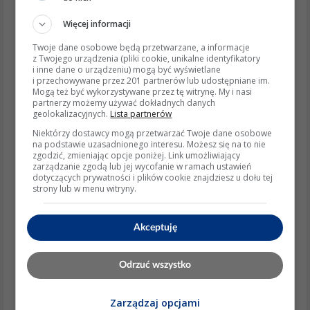
na maksimum + mieszanie zimną na baterii.
Odkamienianie: cyrkulacja 10 % roztworu kwasu
Więcej informacji
cytrynowego, temp. 40 °C, 30 min., płukanie
Twoje dane osobowe będą przetwarzane, a informacje
wodą.
z Twojego urządzenia (pliki cookie, unikalne identyfikatory
Czyszczenie elektrody: drobny papier ścierny
i inne dane o urządzeniu) mogą być wyświetlane
i przechowywane przez 201 partnerów lub udostępniane im.
P600, nie wyginać pręta, odstęp 3-4 mm od
Mogą też być wykorzystywane przez tę witrynę. My i nasi
palnika.
partnerzy możemy używać dokładnych danych
geolokalizacyjnych.
Lista partnerów
Aspekty etyczne i prawne
Niektórzy dostawcy mogą przetwarzać Twoje dane osobowe
Prace przy gazie (rozbiórka zaworu, regulacja
na podstawie uzasadnionego interesu. Możesz się na to nie
zgodzić, zmieniając opcje poniżej. Link umożliwiający
ciśnień) wymagają uprawnień G 3 (d. E i D).
zarządzanie zgodą lub jej wycofanie w ramach ustawień
Zgodnie z Dz.U. 2022 poz. 2498 przegląd
dotyczących prywatności i plików cookie znajdziesz u dołu tej
urządzenia gazowego należy wykonywać co 12
strony lub w menu witryny.
mies.
Samodzielna ingerencja w układ gazowy poza
Akceptuję
zakresem obsługi może skutkować utratą
gwarancji i odpowiedzialnością karną (art. 160 §1
kk – narażenie na niebezpieczeństwo).
Odrzuć wszystko
Praktyczne wskazówki
Zarządzaj opcjami
Test użytkownika