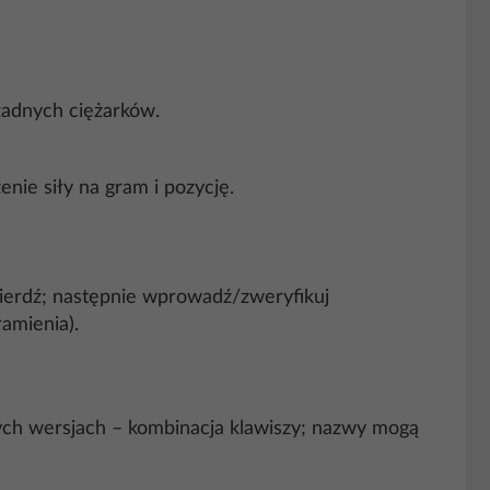
 żadnych ciężarków.
nie siły na gram i pozycję.
twierdź; następnie wprowadź/zweryfikuj
ramienia).
ch wersjach – kombinacja klawiszy; nazwy mogą