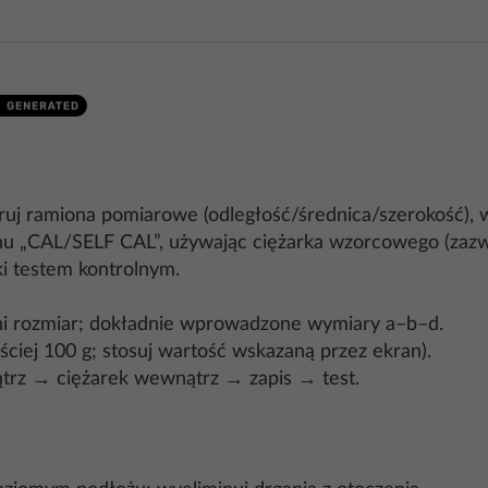
ibruj ramiona pomiarowe (odległość/średnica/szerokość),
„CAL/SELF CAL”, używając ciężarka wzorcowego (zazwyc
ki testem kontrolnym.
ni rozmiar; dokładnie wprowadzone wymiary a–b–d.
ściej 100 g; stosuj wartość wskazaną przez ekran).
ątrz → ciężarek wewnątrz → zapis → test.