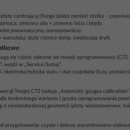
płytę centrującą (flange plate) zamiast stożka – poprawi
komoca; zmienna siła = zmienne bicia i błędy.
 (młot pneumatyczny, montażownica).
 warsztatu; duże różnice temp. zwiększają dryft.
datkowe
ogą się różnić zależnie od rewizji oprogramowania (C72,
L”, wejdź w „Service/Setup”.
 skontroluj łożyska wału i stan czujników (luzy, przetarcia
ersji Twojej C72 (sekcja „Automatic gauges calibration” i 
la konkretnego wariantu i języka oprogramowania panel
 o niestandardowej geometrii (płyty wielootworowe, tule
od przygotowania: czyste i dobrze wycentrowane stalow