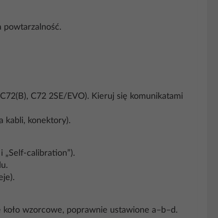
a powtarzalność.
 C72(B), C72 2SE/EVO). Kieruj się komunikatami
 kabli, konektory).
„Self-calibration”).
u.
je).
e koło wzorcowe, poprawnie ustawione a–b–d.