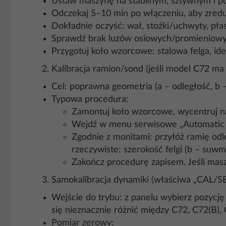
Ustaw maszynę na stabilnym, sztywnym i po
Odczekaj 5–10 min po włączeniu, aby zred
Dokładnie oczyść: wał, stożki/uchwyty, pła
Sprawdź brak luzów osiowych/promieniowych 
Przygotuj koło wzorcowe: stalowa felga, id
Kalibracja ramion/sond (jeśli model C72 m
Cel: poprawna geometria (a – odległość, b –
Typowa procedura:
Zamontuj koło wzorcowe, wycentruj 
Wejdź w menu serwisowe „Automatic ga
Zgodnie z monitami: przyłóż ramię odle
rzeczywiste: szerokość felgi (b – suwmia
Zakończ procedurę zapisem. Jeśli masz 
Samokalibracja dynamiki (właściwa „CAL/S
Wejście do trybu: z panelu wybierz pozyc
się nieznacznie różnić między C72, C72(B)
Pomiar zerowy: