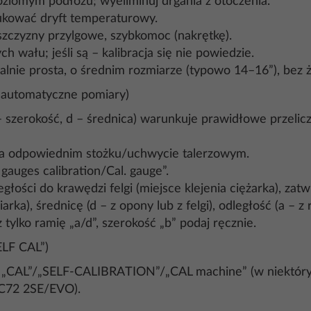
ziomym podłożu; wyeliminuj drgania z otoczenia.
ukować dryft temperaturowy.
szczyzny przylgowe, szybkomoc (nakrętkę).
wału; jeśli są – kalibracja się nie powiedzie.
ealnie prosta, o średnim rozmiarze (typowo 14–16”), bez
a automatyczne pomiary)
 szerokość, d – średnica) warunkuje prawidłowe przelicze
na odpowiednim stożku/uchwycie talerzowym.
uges calibration/Cal. gauge”.
głości do krawędzi felgi (miejsce klejenia ciężarka), za
rka), średnicę (d – z opony lub z felgi), odległość (a – z 
tylko ramię „a/d”, szerokość „b” podaj ręcznie.
ELF CAL”)
ję „CAL”/„SELF-CALIBRATION”/„CAL machine” (w niektóry
, C72 2SE/EVO).