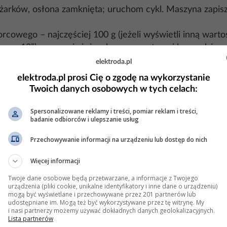
rków, osłona zamknięta; uruchom cykl. Maszyna zapisz
rcowego – najczęściej 100 g (jeżeli wyświetli inną wartoś
e „g. 12”), zamocuj ciężarek na zewnętrznej krawędzi, u
elektroda.pl
skazaną pozycję na wewnętrznej krawędzi, zamocuj ten s
elektroda.pl prosi Cię o zgodę na wykorzystanie
Twoich danych osobowych w tych celach:
zenie zapisze współczynniki kalibracyjne w pamięci nie
Spersonalizowane reklamy i treści, pomiar reklam i treści,
badanie odbiorców i ulepszanie usług
żarków – wskazania powinny być bliskie 0–0 (typowo ≤5 
Przechowywanie informacji na urządzeniu lub dostęp do nich
ejscu na zewnętrznej krawędzi; pomiar powinien wskaza
a stopni).
Więcej informacji
cję, sprawdź centrowanie, stożek/uchwyt i poprawność wy
Twoje dane osobowe będą przetwarzane, a informacje z Twojego
urządzenia (pliki cookie, unikalne identyfikatory i inne dane o urządzeniu)
mogą być wyświetlane i przechowywane przez 201 partnerów lub
udostępniane im. Mogą też być wykorzystywane przez tę witrynę. My
racji osobowej – 100 g. Nie używaj zamienników niewia
i nasi partnerzy możemy używać dokładnych danych geolokalizacyjnych.
Lista partnerów