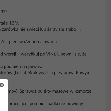
ego.
tałe 12 V.
 żarówka nie świeci lub żarzy się słabo →
 A – przerwa/zupełna awaria.
 wersji – weryfikuj po VIN). Upewnij się, że
ości podmień na pewny.
torów (Lexia). Brak wyjścia przy prawidłowym
ieniu pompy). Sprawdź punkty masowe w komorze
rzy pracującej pompie spadki nie powinny