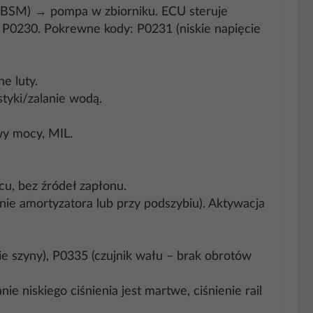
 BSM) → pompa w zbiorniku. ECU steruje
 P0230. Pokrewne kody: P0231 (niskie napięcie
e luty.
yki/zalanie wodą.
wy mocy, MIL.
u, bez źródeł zapłonu.
nie amortyzatora lub przy podszybiu). Aktywacja
ie szyny), P0335 (czujnik wału – brak obrotów
ie niskiego ciśnienia jest martwe, ciśnienie rail