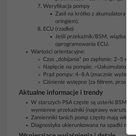
Weryfikacja pompy
Zasil na krótko z akumulatora (
oringiem).
ECU (rzadko)
Jeśli przekaźnik/BSM, wiązka i po
oprogramowania ECU.
Wartości orientacyjne:
Czas „dobijania” po zapłonie: 2–5 s.
Napięcie na pompie: ~Uakumulatora.
Prąd pompy: 4–8 A (znacznie wyżej = z
Ciśnienie wstępne (za filtrem, przed p
Aktualne informacje i trendy
W starszych PSA częste są usterki BSM/B
wymienne przekaźniki (naprawy warsztatowe)
Zamienniki tanich pomp często mają więks
Diagnostyka ukierunkowana na spadki napię
Wspierające wyjaśnienia i detale