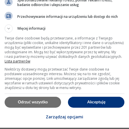
Spersonalizowane reklamy i treści, pomiar reklam i treści,
badanie odbiorców i ulepszanie usług
zabezpieczenie 10–15 A w szereg). Brak pracy lub nadm
Przechowywanie informacji na urządzeniu lub dostęp do nich
Więcej informacji
mpa są dobre, sprawdź linię sterującą cewką przekaźnika 
Twoje dane osobowe będą przetwarzane, a informacje z Twojego
urządzenia (pliki cookie, unikalne identyfikatory i inne dane o urządzeniu)
mogą być wyświetlane i przechowywane przez 201 partnerów lub
udostępniane im. Mogą też być wykorzystywane przez tę witrynę. My
i nasi partnerzy możemy używać dokładnych danych geolokalizacyjnych.
Lista partnerów
Niektórzy dostawcy mogą przetwarzać Twoje dane osobowe na
użycie; 0 A = przerwa).
podstawie uzasadnionego interesu. Możesz się na to nie zgodzić,
ompą wysokiego ciśnienia): zwykle 2–4 bar.
zmieniając opcje poniżej. Link umożliwiający zarządzanie zgodą lub jej
wycofanie w ramach ustawień dotyczących prywatności i plików cookie
znajdziesz u dołu tej strony lub w menu witryny.
M34 spowodowane wilgocią i starzeniem przekaźników; 
Odrzuć wszystko
Akceptuję
, ale trwałość zależy od jakości naprawy.
zy pobór prądu i krótszą żywotność; rekomendowane są
Zarządzaj opcjami
ć (pomiar pod obciążeniem) istotnie skraca czas naprawy