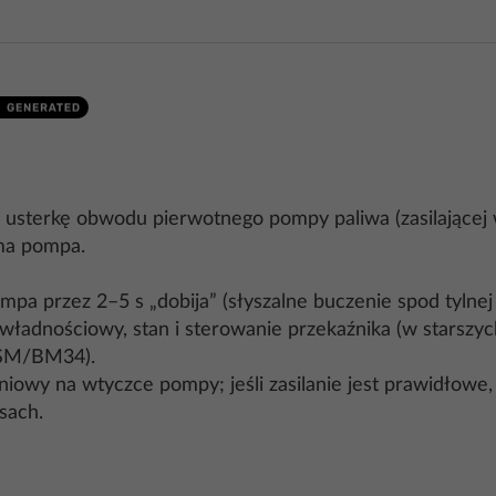
sterkę obwodu pierwotnego pompy paliwa (zasilającej w
ma pompa.
pa przez 2–5 s „dobija” (słyszalne buczenie spod tylnej
zwładnościowy, stan i sterowanie przekaźnika (w starszy
BSM/BM34).
niowy na wtyczce pompy; jeśli zasilanie jest prawidłowe, 
sach.