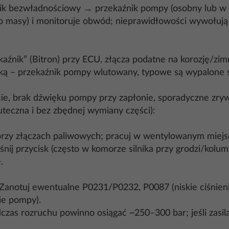
ik bezwładnościowy → przekaźnik pompy (osobny lub w
do masy) i monitoruje obwód; nieprawidłowości wywołują
nik” (Bitron) przy ECU, złącza podatne na korozję/zimn
 przekaźnik pompy wlutowany, typowe są wypalone st
cie, brak dźwięku pompy przy zapłonie, sporadyczne zry
teczna i bez zbędnej wymiany części):
przy złączach paliwowych; pracuj w wentylowanym miejsc
ij przycisk (często w komorze silnika przy grodzi/kolum
.
. Zanotuj ewentualne P0231/P0232, P0087 (niskie ciśnien
ie pompy).
czas rozruchu powinno osiągać ~250–300 bar; jeśli zasilan