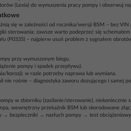
uatorów (Lexia) do wymuszenia pracy pompy i obserwuj na
datkowe
nią się w zależności od rocznika/wersji BSM – bez VIN 
giki sterowania; zawsze warto podeprzeć się schematem
wału (P0335) – najpierw usuń problem z sygnałem obrotó
pompy przy wymuszonym biegu.
ciążenie pompy i spadek przepływu).
a/korozji; w razie potrzeby naprawa lub wymiana.
 rail nie rośnie – diagnostyka zaworu dozującego i samej 
mpy w zbiorniku (zasilanie/sterowanie), niekoniecznie 
ompa, wewnętrzny przekaźnik BSM lub skorodowane złąc
wy → bezpieczniki → nasłuch pompy → test obciążeniow