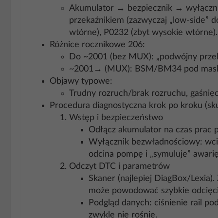
Akumulator → bezpiecznik → wyłączn
przekaźnikiem (zazwyczaj „low‑side” 
wtórne), P0232 (zbyt wysokie wtórne).
Różnice rocznikowe 206:
Do ~2001 (bez MUX): „podwójny przekaź
~2001→ (MUX): BSM/BM34 pod maską –
Objawy typowe:
Trudny rozruch/brak rozruchu, gaśnię
Procedura diagnostyczna krok po kroku (sku
Wstęp i bezpieczeństwo
Odłącz akumulator na czas prac 
Wyłącznik bezwładnościowy: wciśn
odcina pompę i „symuluje” awarię
Odczyt DTC i parametrów
Skaner (najlepiej DiagBox/Lexia)
może powodować szybkie odcięc
Podgląd danych: ciśnienie rail pod
zwykle nie rośnie.