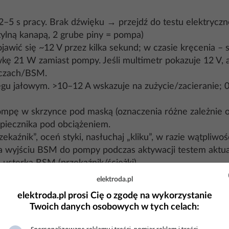
 2–5 s pracy. Brak dźwięku → przejdź do testu elektryczn
tylną kanapą, 2 grube piny = pompa)
awić się ~12 V przez kilka sekund; w czasie kręcenia – s
kę 21 W zamiast pompy. Jeśli multimetr pokazuje 12 V, a
ączach/BSM.
gu jałowym. >10–12 A wskazuje na zużycie/zacieranie; 0
ompę w skrzynce pod maską (oznaczenia różne zależnie od
zpiecznika pod obciążeniem.
ekaźnik”, oceń styki, nasłuchaj „kliku”, w razie wątpliw
a wyjściu BSM do pompy podczas aktywacji testem aktua
sterka BSM (przekaźnik/ścieżki).
elektroda.pl
czkach (BSM, przejścia pod podłogą, złącze przy pierśc
elektroda.pl prosi Cię o zgodę na wykorzystanie
Twoich danych osobowych w tych celach:
 BSM do wtyczki pompy i masa od pompy do nadwozia – p