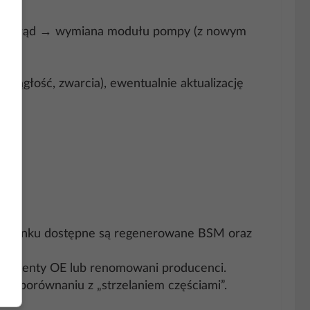
ierny prąd → wymiana modułu pompy (z nowym
(ciągłość, zwarcia), ewentualnie aktualizację
na rynku dostępne są regenerowane BSM oraz
 elementy OE lub renomowani producenci.
 w porównaniu z „strzelaniem częściami”.