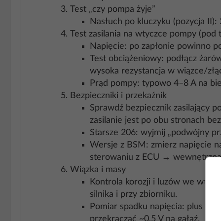
Test „czy pompa żyje”
Nasłuch po kluczyku (pozycja II):
Test zasilania na wtyczce pompy (pod 
Napięcie: po zapłonie powinno poj
Test obciążeniowy: podłącz żarów
wysoka rezystancja w wiązce/zł
Prąd pompy: typowo 4–8 A na bie
Bezpieczniki i przekaźnik
Sprawdź bezpiecznik zasilający p
zasilanie jest po obu stronach be
Starsze 206: wyjmij „podwójny prz
Wersje z BSM: zmierz napięcie n
sterowaniu z ECU → wewnętrzna u
Wiązka i masy
Kontrola korozji i luzów we wty
silnika i przy zbiorniku.
Pomiar spadku napięcia: plus od
przekraczać ~0,5 V na gałąź.