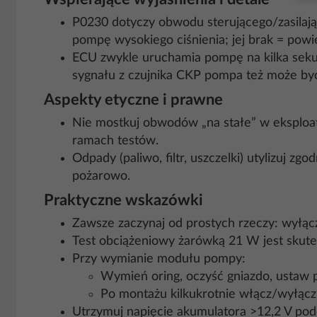
P0230 dotyczy obwodu sterującego/zasilając
pompę wysokiego ciśnienia; jej brak = powiet
ECU zwykle uruchamia pompę na kilka sekun
sygnału z czujnika CKP pompa też może być
Aspekty etyczne i prawne
Nie mostkuj obwodów „na stałe” w eksploat
ramach testów.
Odpady (paliwo, filtr, uszczelki) utylizuj 
pożarowo.
Praktyczne wskazówki
Zawsze zaczynaj od prostych rzeczy: wyłąc
Test obciążeniowy żarówką 21 W jest skutec
Przy wymianie modułu pompy:
Wymień oring, oczyść gniazdo, ustaw pi
Po montażu kilkukrotnie włącz/wyłącz
Utrzymuj napięcie akumulatora >12,2 V pod