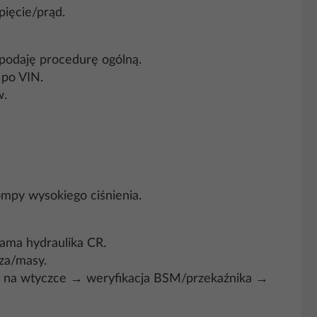
pięcie/prąd.
podaję procedurę ogólną.
 po VIN.
w.
pompy wysokiego ciśnienia.
sama hydraulika CR.
za/masy.
y na wtyczce → weryfikacja BSM/przekaźnika →