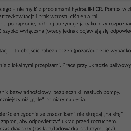
ego – nie mylić z problemami hydrauliki CR. Pompa w zb
rze/kawitacja i brak wzrostu ciśnienia rail.
d po zapłonie, później utrzymuje ją tylko przy rozpozna
 szybko wyłączana (wtedy jednak pojawiają się odpowied
acji – to obejście zabezpieczeń (pożar/odcięcie wypadk
zgodnie z lokalnymi przepisami. Prace przy układzie pal
znik bezwładnościowy, bezpieczniki, nasłuch pompy.
zniejszy niż „gołe” pomiary napięcia.
erścień zgodnie ze znacznikami, nie skręcaj „na siłę”.
 zapłon, aby odpowietrzyć układ przed rozruchem.
czas diagnozy (zasilacz/ładowarka podtrzymująca).