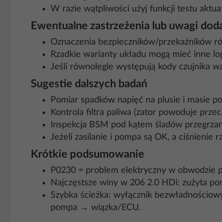
W razie wątpliwości użyj funkcji testu akt
Ewentualne zastrzeżenia lub uwagi do
Oznaczenia bezpieczników/przekaźników róż
Rzadkie warianty układu mogą mieć inne lo
Jeśli równolegle występują kody czujnika 
Sugestie dalszych badań
Pomiar spadków napięć na plusie i masie 
Kontrola filtra paliwa (zator powoduje prze
Inspekcja BSM pod kątem śladów przegrzani
Jeżeli zasilanie i pompa są OK, a ciśnienie
Krótkie podsumowanie
P0230 = problem elektryczny w obwodzie po
Najczęstsze winy w 206 2.0 HDi: zużyta p
Szybka ścieżka: wyłącznik bezwładnościo
pompa → wiązka/ECU.