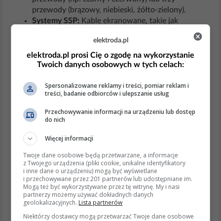
przewody (brązowy, niebieski, żółto-zielony).
Systemy SSP:
Kable ekranowane, takie jak
YnTKSYekw, mają izolację w kolorach czerwonym,
elektroda.pl
białym/niebieskim, białym/brązowym itp.
elektroda.pl prosi Cię o zgodę na wykorzystanie
Aktualne informacje i trendy
Twoich danych osobowych w tych celach:
W instalacjach przeciwpożarowych coraz częściej
stosuje się kable ekranowane, które zapewniają
Spersonalizowane reklamy i treści, pomiar reklam i
treści, badanie odbiorców i ulepszanie usług
większą odporność na zakłócenia
elektromagnetyczne.
Przechowywanie informacji na urządzeniu lub dostęp
Kolor czerwony jest standardem w kablach
do nich
przeciwpożarowych, co ułatwia ich identyfikację
Więcej informacji
podczas instalacji i konserwacji.
W nowoczesnych urządzeniach elektrycznych
Twoje dane osobowe będą przetwarzane, a informacje
producenci stosują standardowe kolory
z Twojego urządzenia (pliki cookie, unikalne identyfikatory
i inne dane o urządzeniu) mogą być wyświetlane
przewodów zgodne z normami
i przechowywane przez 201 partnerów lub udostępniane im.
międzynarodowymi.
Mogą też być wykorzystywane przez tę witrynę. My i nasi
partnerzy możemy używać dokładnych danych
Wspierające wyjaśnienia i detale
geolokalizacyjnych.
Lista partnerów
Dlaczego czerwony w systemach SSP?
Kolor
Niektórzy dostawcy mogą przetwarzać Twoje dane osobowe