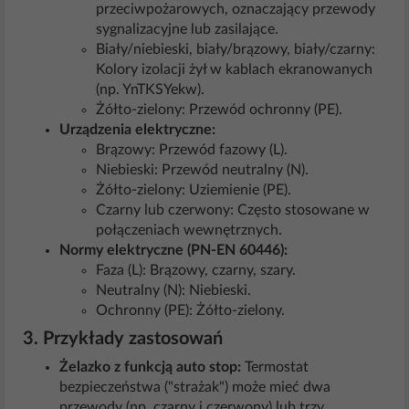
przeciwpożarowych, oznaczający przewody
sygnalizacyjne lub zasilające.
Biały/niebieski, biały/brązowy, biały/czarny:
Kolory izolacji żył w kablach ekranowanych
(np. YnTKSYekw).
Żółto-zielony: Przewód ochronny (PE).
Urządzenia elektryczne:
Brązowy: Przewód fazowy (L).
Niebieski: Przewód neutralny (N).
Żółto-zielony: Uziemienie (PE).
Czarny lub czerwony: Często stosowane w
połączeniach wewnętrznych.
Normy elektryczne (PN-EN 60446):
Faza (L): Brązowy, czarny, szary.
Neutralny (N): Niebieski.
Ochronny (PE): Żółto-zielony.
3. Przykłady zastosowań
Żelazko z funkcją auto stop:
Termostat
bezpieczeństwa ("strażak") może mieć dwa
przewody (np. czarny i czerwony) lub trzy