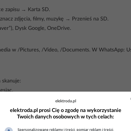
e zapisu → Karta SD.
aznacz zdjęcia, filmy, muzykę → Przenieś na SD.
ver”), Dysk Google, OneDrive.
media w /Pictures, /Video, /Documents. W WhatsApp: U
 skanuje:
esiąc.
einstalacji.
elektroda.pl
elektroda.pl prosi Cię o zgodę na wykorzystanie
Twoich danych osobowych w tych celach:
Spersonalizowane reklamy i treści, pomiar reklam i treści,