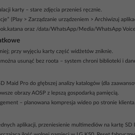
acji karty – stare zdjęcia przenieś ręcznie.
je” (Play > Zarządzanie urządzeniem > Archiwizuj aplikac
ook.katana oraz /data/WhatsApp/Media/WhatsApp Voice 
datkowe
iej; przy wyjęciu karty część widżetów zniknie.
i można usunąć bez roota – system chroni biblioteki i d
SD Maid Pro do głębszej analizy katalogów (dla zaawans
owsze obrazy AOSP z lepszą gospodarką pamięcią.
gement – planowana kompresja wideo po stronie klienta
ędnych aplikacji, przeniesienie multimediów na kartę SD
arczającą ilość wolnej pamięci w LG K50. Reset fabryczn