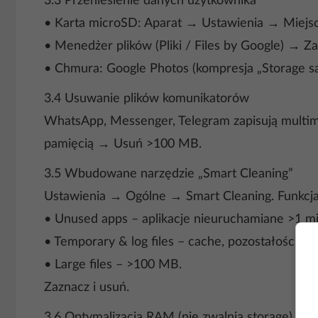
3.3 Przeniesienie danych użytkownika
• Karta microSD: Aparat → Ustawienia → Miejsc
• Menedżer plików (Pliki / Files by Google) → Z
• Chmura: Google Photos (kompresja „Storage sa
3.4 Usuwanie plików komunikatorów
WhatsApp, Messenger, Telegram zapisują multi
pamięcią → Usuń >100 MB.
3.5 Wbudowane narzędzie „Smart Cleaning”
Ustawienia → Ogólne → Smart Cleaning. Funkcja
• Unused apps – aplikacje nieuruchamiane >1 mi
• Temporary & log files – cache, pozostałości po d
• Large files – >100 MB.
Zaznacz i usuń.
3.6 Optymalizacja RAM (nie zwalnia storage)