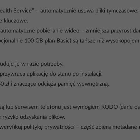
alth Service” – automatycznie usuwa pliki tymczasowe; L
e kluczowe.
automatyczne pobieranie wideo – zmniejsza przyrost da
jonalnie 100 GB plan Basic) są tańsze niż wysokopojemn
duje je w razie potrzeby.
zywraca aplikację do stanu po instalacji.
40 zł i znacząco odciąża pamięć wewnętrzną.
żą lub serwisem telefonu jest wymogiem RODO (dane osob
 ryzyko odzyskania plików.
, weryfikuj politykę prywatności – część zbiera metadane ur