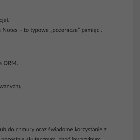
je).
Notes – to typowe „pożeracze” pamięci.
ane DRM.
owanych).
.
 lub do chmury oraz świadome korzystanie z
y pozostaje skutecznym, choć inwazyjnym,