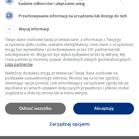
badanie odbiorców i ulepszanie usług
, restart telefonu.
Przechowywanie informacji na urządzeniu lub dostęp do nich
reset) – ostateczność
Więcej informacji
 Restore), zdjęcia (Google Photos).
Twoje dane osobowe będą przetwarzane, a informacje z Twojego
róć dane fabryczne.
urządzenia (pliki cookie, unikalne identyfikatory i inne dane o urządzeniu)
mogą być wyświetlane i przechowywane przez 201 partnerów lub
jak w instrukcji hardreset.info – przydatne, gdy system 
udostępniane im. Mogą też być wykorzystywane przez tę witrynę. My
i nasi partnerzy możemy używać dokładnych danych geolokalizacyjnych.
Lista partnerów
Niektórzy dostawcy mogą przetwarzać Twoje dane osobowe na
acji OTA; zbyt mała wolna przestrzeń w /data blokuje inst
podstawie uzasadnionego interesu. Możesz się na to nie zgodzić,
zmieniając opcje poniżej. Link umożliwiający zarządzanie zgodą lub jej
kacji mogą zajmować do 30 % łącznej wielkości APK – usu
wycofanie w ramach ustawień dotyczących prywatności i plików cookie
znajdziesz u dołu tej strony lub w menu witryny.
Odrzuć wszystko
Akceptuję
les by Google (sekcja „Oczyść”) co 2-3 tygodnie zapobieg
Zarządzaj opcjami
ów z Kosza Google Photos po 30 dniach.