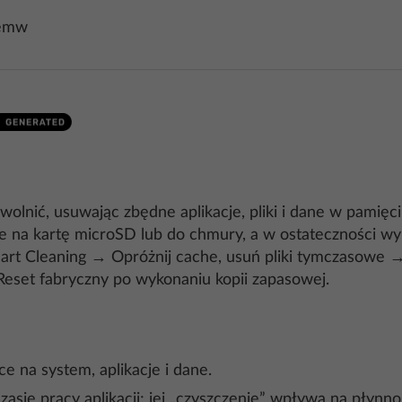
0emw
ić, usuwając zbędne aplikacje, pliki i dane w pamięci
ne na kartę microSD lub do chmury, a w ostateczności w
rt Cleaning → Opróżnij cache, usuń pliki tymczasowe →
eset fabryczny po wykonaniu kopii zapasowej.
e na system, aplikacje i dane.
ie pracy aplikacji; jej „czyszczenie” wpływa na płynność