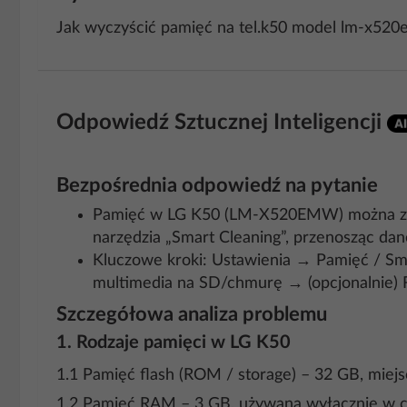
Jak wyczyścić pamięć na tel.k50 model lm-x52
Odpowiedź Sztucznej Inteligencji
Bezpośrednia odpowiedź na pytanie
Pamięć w LG K50 (LM-X520EMW) można zwoln
narzędzia „Smart Cleaning”, przenosząc da
Kluczowe kroki: Ustawienia → Pamięć / Sma
multimedia na SD/chmurę → (opcjonalnie) R
Szczegółowa analiza problemu
1. Rodzaje pamięci w LG K50
1.1 Pamięć flash (ROM / storage) – 32 GB, miejsc
1.2 Pamięć RAM – 3 GB, używana wyłącznie w czas