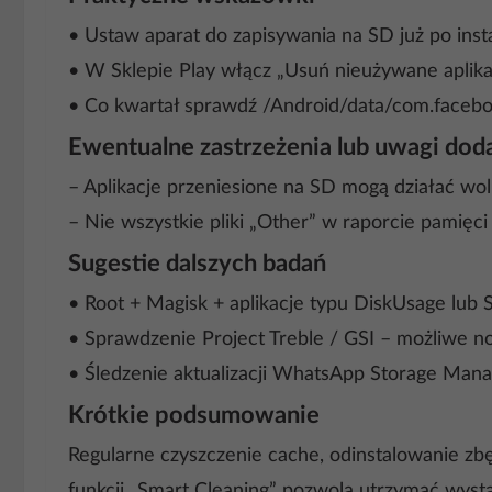
• Ustaw aparat do zapisywania na SD już po instal
• W Sklepie Play włącz „Usuń nieużywane aplikac
• Co kwartał sprawdź /Android/data/com.faceb
Ewentualne zastrzeżenia lub uwagi do
– Aplikacje przeniesione na SD mogą działać woln
– Nie wszystkie pliki „Other” w raporcie pamięc
Sugestie dalszych badań
• Root + Magisk + aplikacje typu DiskUsage lub 
• Sprawdzenie Project Treble / GSI – możliwe n
• Śledzenie aktualizacji WhatsApp Storage Mana
Krótkie podsumowanie
Regularne czyszczenie cache, odinstalowanie zb
funkcji „Smart Cleaning” pozwolą utrzymać wyst