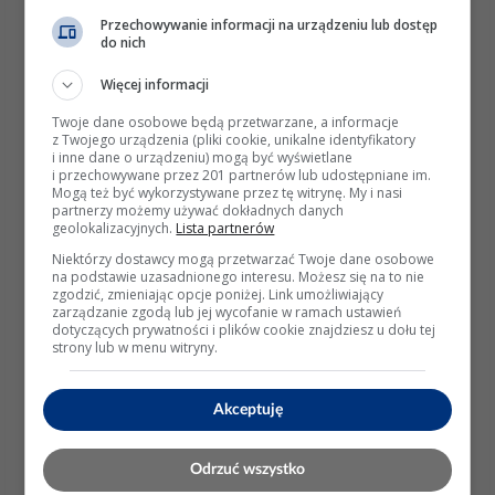
mechanizm sprężynowego mocowania grota, co ułatwia
Przechowywanie informacji na urządzeniu lub dostęp
do nich
jego wymianę. W polskiej ofercie detalicznej widoczna
Więcej informacji
jest cena rzędu
285 zł
za wariant 65 W. (
ralim.github.io
)
Twoje dane osobowe będą przetwarzane, a informacje
W praktyce TS101 poleciłbym osobie, która:
z Twojego urządzenia (pliki cookie, unikalne identyfikatory
i inne dane o urządzeniu) mogą być wyświetlane
chce czegoś bardziej „mainstreamowego” niż
i przechowywane przez 201 partnerów lub udostępniane im.
Mogą też być wykorzystywane przez tę witrynę. My i nasi
Pinecil,
partnerzy możemy używać dokładnych danych
nie potrzebuje ekstremalnie krótkiej sekcji roboczej
geolokalizacyjnych.
Lista partnerów
do mikrolutowania,
Niektórzy dostawcy mogą przetwarzać Twoje dane osobowe
ceni kompatybilność z popularnymi grotami TS,
na podstawie uzasadnionego interesu. Możesz się na to nie
zgodzić, zmieniając opcje poniżej. Link umożliwiający
chce sprzętu nadal rozwijanego programowo. Na
zarządzanie zgodą lub jej wycofanie w ramach ustawień
oficjalnym forum Miniware widać aktualizację
dotyczących prywatności i plików cookie znajdziesz u dołu tej
firmware
TS101 APP V2.20
opublikowaną
26
strony lub w menu witryny.
lutego 2026 r.
, co potwierdza, że platforma nadal
żyje. (
forum.minidso.com
)
Akceptuję
Jeżeli natomiast Twoim priorytetem jest
precyzja
końcówki
, zwłaszcza przy drobnych padach, naprawach
Odrzuć wszystko