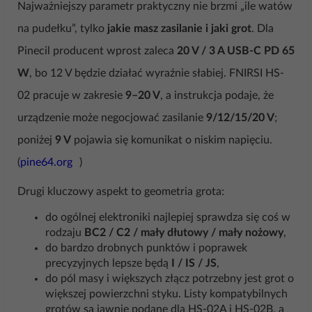
Najważniejszy parametr praktyczny nie brzmi „ile watów
na pudełku”, tylko
jakie masz zasilanie i jaki grot
. Dla
Pinecil producent wprost zaleca
20 V / 3 A USB-C PD 65
W
, bo 12 V będzie działać wyraźnie słabiej. FNIRSI HS-
02 pracuje w zakresie
9–20 V
, a instrukcja podaje, że
urządzenie może negocjować zasilanie
9/12/15/20 V
;
poniżej
9 V
pojawia się komunikat o niskim napięciu.
(
pine64.org
)
Drugi kluczowy aspekt to geometria grota:
do ogólnej elektroniki najlepiej sprawdza się coś w
rodzaju
BC2 / C2 / mały dłutowy / mały nożowy
,
do bardzo drobnych punktów i poprawek
precyzyjnych lepsze będą
I / IS / JS
,
do pól masy i większych złącz potrzebny jest grot o
większej powierzchni styku. Listy kompatybilnych
grotów są jawnie podane dla HS-02A i HS-02B, a