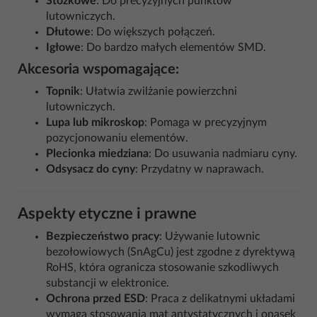
Stożkowe
: Do precyzyjnych punktów
lutowniczych.
Dłutowe
: Do większych połączeń.
Igłowe
: Do bardzo małych elementów SMD.
Akcesoria wspomagające:
Topnik
: Ułatwia zwilżanie powierzchni
lutowniczych.
Lupa lub mikroskop
: Pomaga w precyzyjnym
pozycjonowaniu elementów.
Plecionka miedziana
: Do usuwania nadmiaru cyny.
Odsysacz do cyny
: Przydatny w naprawach.
Aspekty etyczne i prawne
Bezpieczeństwo pracy
: Używanie lutownic
bezołowiowych (SnAgCu) jest zgodne z dyrektywą
RoHS, która ogranicza stosowanie szkodliwych
substancji w elektronice.
Ochrona przed ESD
: Praca z delikatnymi układami
wymaga stosowania mat antystatycznych i opasek