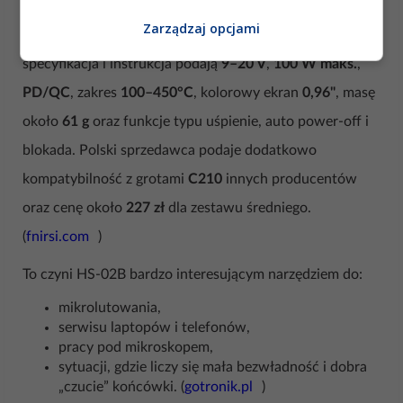
GSM, złączach i małych elementach SMD, bardzo
Zarządzaj opcjami
mocnym kandydatem jest
FNIRSI HS-02B
. Oficjalna
specyfikacja i instrukcja podają
9–20 V
,
100 W maks.
,
PD/QC
, zakres
100–450°C
, kolorowy ekran
0,96"
, masę
około
61 g
oraz funkcje typu uśpienie, auto power-off i
blokada. Polski sprzedawca podaje dodatkowo
kompatybilność z grotami
C210
innych producentów
oraz cenę około
227 zł
dla zestawu średniego.
(
fnirsi.com
)
To czyni HS-02B bardzo interesującym narzędziem do:
mikrolutowania,
serwisu laptopów i telefonów,
pracy pod mikroskopem,
sytuacji, gdzie liczy się mała bezwładność i dobra
„czucie” końcówki. (
gotronik.pl
)