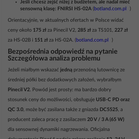
Jeśli chcesz zejść niżej z budżetem, ale nadal mieć
sensowną klasę:
FNIRSI HS-02A
(
botland.com.pl
)
Orientacyjnie, w aktualnych ofertach w Polsce widać
ceny około
175 zł
za Pinecil V2,
285 zł
za TS101,
227 zł
za HS-02B i
151 zł
za HS-02A. (
botland.com.pl
)
Bezpośrednia odpowiedź na pytanie
Szczegółowa analiza problemu
Jeżeli miałbym wskazać
jedną
przenośną lutownicę ze
średniej półki bez dodatkowych założeń, wybrałbym
Pinecil V2
. Powód jest prosty: ma bardzo dobry
stosunek ceny do możliwości, obsługuje
USB-C PD oraz
QC 3.0
, może być zasilana także z gniazda
DC5525
, a
producent zaleca pracę z zasilaczem
20 V / 3 A (65 W)
dla sensownej dynamiki nagrzewania. Oficjalna