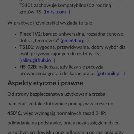
TS101 zachowuje kompatybilność z rodziną
grotów TS. (
fnirsi.com
)
W praktyce inżynierskiej wygląda to tak:
Pinecil V2
: bardzo uniwersalna, rozsądna cenowo,
dobra „terenówka”. (
pine64.org
)
TS101
: wygodna, przewidywalna, dobry wybór dla
osób przyzwyczajonych do rodziny TS.
(
ralim.github.io
)
HS-02B
: najlepsza, gdy liczy się precyzja
prowadzenia grota i delikatne prace. (
gotronik.pl
)
Aspekty etyczne i prawne
Od strony bezpieczeństwa użytkowania trzeba
pamiętać, że takie lutownice pracują w zakresie do
450°C
, więc wymagają normalnych zasad BHP:
odkładania na podstawkę, pracy poza zasięgiem dzieci,
w suchym środowisku oraz odłączania od zasilania przy