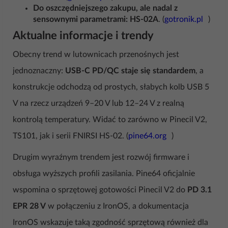
Do oszczędniejszego zakupu, ale nadal z
sensownymi parametrami:
HS-02A
. (
gotronik.pl
)
Aktualne informacje i trendy
Obecny trend w lutownicach przenośnych jest
jednoznaczny:
USB-C PD/QC staje się standardem
, a
konstrukcje odchodzą od prostych, słabych kolb USB 5
V na rzecz urządzeń 9–20 V lub 12–24 V z realną
kontrolą temperatury. Widać to zarówno w Pinecil V2,
TS101, jak i serii FNIRSI HS-02. (
pine64.org
)
Drugim wyraźnym trendem jest rozwój firmware i
obsługa wyższych profili zasilania. Pine64 oficjalnie
wspomina o sprzętowej gotowości Pinecil V2 do
PD 3.1
EPR 28 V
w połączeniu z IronOS, a dokumentacja
IronOS wskazuje taką zgodność sprzętową również dla