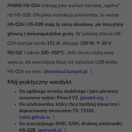
FNIRSI HS-02A
traktuję jako wariant bardziej „ogólny”
niż HS-02B. Oficjalna instrukcja potwierdza, że wersje
HS-02A i HS-02B mają tę samą obudowę, ale inną płytę
główną i niekompatybilne groty
. W polskiej ofercie HS-
02A startuje około
151 zł
, oferując
100 W
,
9–20 V
,
PD/QC
i zakres
100–450°C
. Jeśli chcesz niską cenę
wejścia, ale mocniejszą klasę niż najtańsze USB-kolby,
HS-02A ma sens. (
download.kamami.pl
)
Mój praktyczny werdykt
Do ogólnego serwisu mobilnego i jako pierwszy
sensowny wybór:
Pinecil V2
. (
pine64.org
)
Do użytkownika, który chce bardziej klasyczny i
dopracowany ekosystem TS:
TS101
.
(
ralim.github.io
)
Do precyzyjnego SMD, GSM, drobnej elektroniki:
HS-02B
. (
gotronik.pl
)