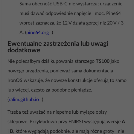
Sama obecność USB-C nie wystarcza; urządzenie
musi dawać odpowiednie napięcie i moc. Pine64
wprost zaznacza, że 12 V działa gorzej niż 20 V / 3
A. (
pine64.org
)
Ewentualne zastrzeżenia lub uwagi
dodatkowe
Nie polecałbym dziś kupowania starszego
TS100
jako
nowego urządzenia, ponieważ sama dokumentacja
IronOS wskazuje, że nowsze konstrukcje oferują to samo
lub więcej, często za podobne pieniądze.
(
ralim.github.io
)
Trzeba też uważać na niepełne lub mylące opisy
sklepowe. Przykładowo przy FNIRSI występują wersje
A
i
B
, które wyglądają podobnie, ale mają różne groty i nie