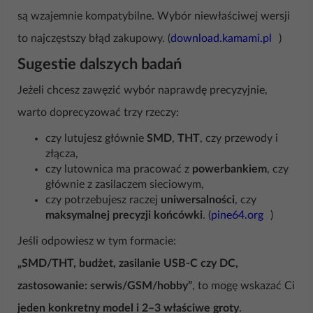
są wzajemnie kompatybilne. Wybór niewłaściwej wersji
to najczęstszy błąd zakupowy. (
download.kamami.pl
)
Sugestie dalszych badań
Jeżeli chcesz zawęzić wybór naprawdę precyzyjnie,
warto doprecyzować trzy rzeczy:
czy lutujesz głównie
SMD
,
THT
, czy przewody i
złącza,
czy lutownica ma pracować z
powerbankiem
, czy
głównie z zasilaczem sieciowym,
czy potrzebujesz raczej
uniwersalności
, czy
maksymalnej precyzji końcówki
. (
pine64.org
)
Jeśli odpowiesz w tym formacie:
„SMD/THT, budżet, zasilanie USB-C czy DC,
zastosowanie: serwis/GSM/hobby”
, to mogę wskazać Ci
jeden konkretny model i 2–3 właściwe groty
.