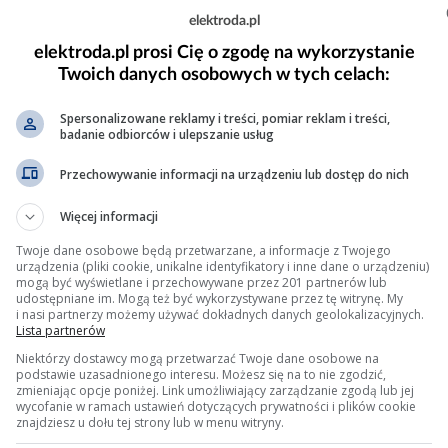
y ruchu grzybka, nagaru, luzów osiowych; w razie potrz
elektroda.pl
elektroda.pl prosi Cię o zgodę na wykorzystanie
i dostępna) i adaptacja położenia EGR po czyszczeniu/w
Twoich danych osobowych w tych celach:
lt” aktuatora – wymiana kompletnego zaworu EGR (często 
Spersonalizowane reklamy i treści, pomiar reklam i treści,
badanie odbiorców i ulepszanie usług
 jazdę próbną w różnych obciążeniach i sprawdzić, czy r
Przechowywanie informacji na urządzeniu lub dostęp do nich
Więcej informacji
D26, EDC17) moduły EGR są zintegrowane i wrażliwe na 
Twoje dane osobowe będą przetwarzane, a informacje z Twojego
urządzenia (pliki cookie, unikalne identyfikatory i inne dane o urządzeniu)
krótkimi odcinkami.
mogą być wyświetlane i przechowywane przez 201 partnerów lub
udostępniane im. Mogą też być wykorzystywane przez tę witrynę. My
rzyczyny elektrycznej zaleca się sprawdzenie chłodnicy 
i nasi partnerzy możemy używać dokładnych danych geolokalizacyjnych.
zywrócić błąd.
Lista partnerów
Niektórzy dostawcy mogą przetwarzać Twoje dane osobowe na
podstawie uzasadnionego interesu. Możesz się na to nie zgodzić,
zmieniając opcje poniżej. Link umożliwiający zarządzanie zgodą lub jej
 obwód/pozycja EGR; FMI 12 = usterka wewnętrzna komp
wycofanie w ramach ustawień dotyczących prywatności i plików cookie
referencję 5 V dla czujnika położenia oraz przewód syg
znajdziesz u dołu tej strony lub w menu witryny.