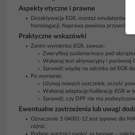
Aspekty etyczne i prawne
Dezaktywacja EGR, montaż emulatorów lub „
homologacji. Naprawa powinna przywrócić p
Praktyczne wskazówki
Zanim wymienisz EGR, zawsze:
Zweryfikuj zasilania/masy pod obciąże
Wykonaj test aktywacyjny i porównaj
Sprawdź wiązkę na odcinku od EGR do g
Po wymianie:
Używaj nowych uszczelek, oczyść powi
Wykonaj adaptację/kalibrację EGR w t
Sprawdź, czy DPF nie ma podwyższon
Ewentualne zastrzeżenia lub uwagi do
Oznaczenie 5 04001-12 jest typowe dla MA
różnić.
Podane wartości napięć są typowe – należy 