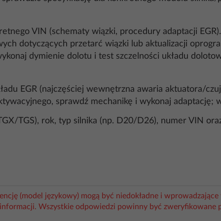
etnego VIN (schematy wiązki, procedury adaptacji EGR).
ch dotyczących przetarć wiązki lub aktualizacji oprogra
konaj dymienie dolotu i test szczelności układu doloto
adu EGR (najczęściej wewnętrzna awaria aktuatora/czujni
u aktywacyjnego, sprawdź mechanikę i wykonaj adaptację;
 TGX/TGS), rok, typ silnika (np. D20/D26), numer VIN o
igencję (model językowy) mogą być niedokładne i wprowadzające 
informacji. Wszystkie odpowiedzi powinny być zweryfikowane 