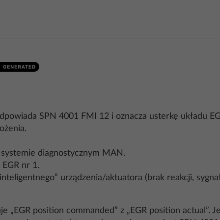
powiada SPN 4001 FMI 12 i oznacza usterkę układu EGR
ożenia.
 w systemie diagnostycznym MAN.
 EGR nr 1.
teligentnego” urządzenia/aktuatora (brak reakcji, sygna
„EGR position commanded” z „EGR position actual”. Jeśli