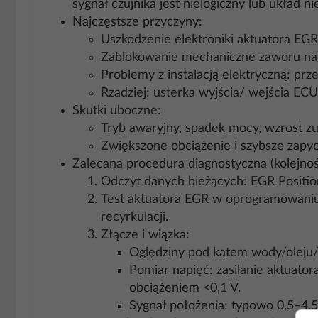
sygnał czujnika jest nielogiczny lub układ 
Najczęstsze przyczyny:
Uszkodzenie elektroniki aktuatora EGR
Zablokowanie mechaniczne zaworu na
Problemy z instalacją elektryczną: prze
Rzadziej: usterka wyjścia/ wejścia ECU
Skutki uboczne:
Tryb awaryjny, spadek mocy, wzrost zu
Zwiększone obciążenie i szybsze zapy
Zalecana procedura diagnostyczna (kolejnoś
Odczyt danych bieżących: EGR Positi
Test aktuatora EGR w oprogramowaniu 
recyrkulacji.
Złącze i wiązka:
Oględziny pod kątem wody/oleju/k
Pomiar napięć: zasilanie aktuato
obciążeniem <0,1 V.
Sygnał położenia: typowo 0,5–4,5 