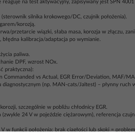
nie reaguje na test aktywacyjny, zapisywany jest SPN 4001
 (sterownik silnika krokowego/DC, czujnik położenia).
garem/korozją.
rwa/przetarcie wiązki, słaba masa, korozja w złączu, zanik
, błędna kalibracja/adaptacja po wymianie.
życia paliwa.
chanie DPF, wzrost NOx.
ć praktyczna):
on Commanded vs Actual, EGR Error/Deviation, MAF/MAP
diagnostycznym (np. MAN-cats/Jaltest) – płynny ruch w p
orozji, szczególnie w pobliżu chłodnicy EGR.
ra (zwykle 24 V w pojeździe ciężarowym), referencja czuj
V w funkcji położenia; brak ciągłości lub skoki = probl