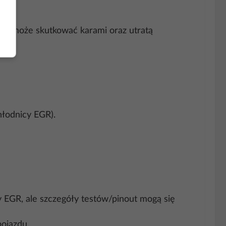
) i może skutkować karami oraz utratą
hłodnicy EGR).
EGR, ale szczegóły testów/pinout mogą się
pojazdu.