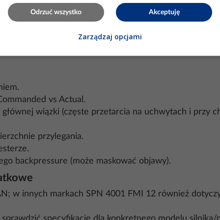
Odrzuć wszystko
Akceptuję
wyprogramowanie” układu jest nielegalne (emisje spalin
Zarządzaj opcjami
ełną funkcjonalność układu zgodnie z przepisami.
niem.
 Commanded vs Actual.
łównej wiązki (częste przetarcia na uchwytach i przy c
erzchnie przylegania.
esterze.
ego backpressure (może maskować objawy).
datkowe
N; w innych markach SPN 4001 FMI 12 również dotyczy 
sprawdzić specyfikację dla konkretnego modelu silnika/