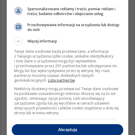
mieć oznaczenia wskazujące prawidłową stronę
montażu.
Spersonalizowane reklamy i treści, pomiar reklam i
treści, badanie odbiorców i ulepszanie usług
Aktualne informacje i trendy:
Przechowywanie informacji na urządzeniu lub dostęp
Zgodnie z najnowszymi informacjami z odpowiedzi
do nich
online, prawidłowa orientacja cewki zapłonowej w
Więcej informacji
silnikach Briggs & Stratton jest kluczowa dla
Twoje dane osobowe będą przetwarzane, a informacje
z Twojego urządzenia (pliki cookie, unikalne identyfikatory
generowania iskry. Choć obie powierzchnie cewki mogą
i inne dane o urządzeniu) mogą być wyświetlane
i przechowywane przez 201 partnerów lub udostępniane im.
wydawać się płaskie, montaż cewki w niewłaściwej
Mogą też być wykorzystywane przez tę witrynę. My i nasi
partnerzy możemy używać dokładnych danych
orientacji może wpłynąć na odległość między cewką a
geolokalizacyjnych.
Lista partnerów
magnesami, co z kolei wpływa na siłę iskry i działanie
Niektórzy dostawcy mogą przetwarzać Twoje dane osobowe
na podstawie uzasadnionego interesu. Możesz się na to nie
silnika.
zgodzić, zmieniając opcje poniżej. Link umożliwiający
zarządzanie zgodą lub jej wycofanie w ramach ustawień
Wspierające wyjaśnienia i detale:
dotyczących prywatności i plików cookie znajdziesz u dołu tej
strony lub w menu witryny.
Przykład praktyczny
: Jeśli cewka zostanie
zamontowana odwrotnie, może to spowodować,
że przerwa powietrzna będzie zbyt duża, co osłabi
Akceptuję