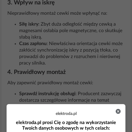
3.
Wpływ na iskrę
Nieprawidłowy montaż cewki może wpłynąć na:
Siłę iskry
: Zbyt duża odległość między cewką a
magnesami osłabia pole magnetyczne, co skutkuje
słabą iskrą.
Czas zapłonu
: Niewłaściwa orientacja cewki może
zakłócić synchronizację iskry z pozycją tłoka, co
prowadzi do problemów z rozruchem i nierównej
pracy silnika.
4.
Prawidłowy montaż
Aby zapewnić prawidłowy montaż cewki:
Sprawdź instrukcję obsługi
: Producent zazwyczaj
dostarcza szczegółowe informacje na temat
montażu cewki, w tym prawidłowej orientacji.
Użyj szczelinomierza
: Do ustawienia odpowiedniej
elektroda.pl
odległości między cewką a kołem zamachowym.
elektroda.pl prosi Cię o zgodę na wykorzystanie
Zwróć uwagę na oznaczenia
: Niektóre cewki mogą
Twoich danych osobowych w tych celach: