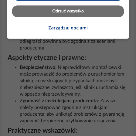
pole magnetyczne i uniemożliwi wytworzenie
odpowiednio silnej iskry. W efekcie silnik może nie
Odrzuć wszystko
uruchomić się lub pracować nierówno.
Szczelinomierz
: Użycie szczelinomierza do
Zarządzaj opcjami
ustawienia odpowiedniej odległości między cewką
a kołem zamachowym jest kluczowe. Wartość tej
odległości powinna być zgodna z zaleceniami
producenta.
Aspekty etyczne i prawne:
Bezpieczeństwo
: Nieprawidłowy montaż cewki
może prowadzić do problemów z uruchomieniem
silnika, co w skrajnych przypadkach może być
niebezpieczne, zwłaszcza jeśli silnik uruchamia się
w sposób nieprzewidywalny.
Zgodność z instrukcjami producenta
: Zawsze
należy postępować zgodnie z instrukcjami
producenta, aby uniknąć problemów z gwarancją i
zapewnić bezpieczne użytkowanie urządzenia.
Praktyczne wskazówki: