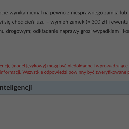
cie wynika niemal na pewno z niesprawnego zamka lub ź
i się choć cień luzu – wymień zamek (≈ 300 zł) i ewentual
uchu drogowym; odkładanie naprawy grozi wypadkiem i k
igencję (model językowy) mogą być niedokładne i wprowadzające 
informacji. Wszystkie odpowiedzi powinny być zweryfikowane 
nteligencji