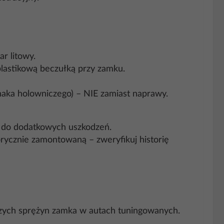
r litowy.
 plastikową beczułką przy zamku.
haka holowniczego) – NIE zamiast naprawy.
ć do dodatkowych uszkodzeń.
rycznie zamontowaną – zweryfikuj historię
szych sprężyn zamka w autach tuningowanych.