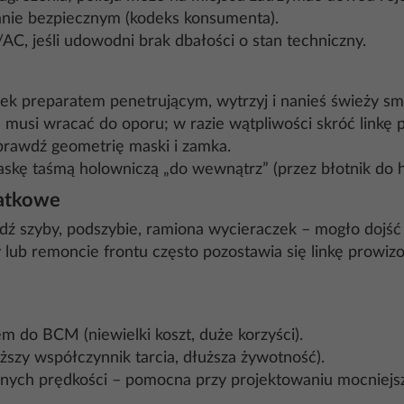
nie bezpiecznym (kodeks konsumenta).
, jeśli udowodni brak dbałości o stan techniczny.
ek preparatem penetrującym, wytrzyj i nanieś świeży sma
ie musi wracać do oporu; w razie wątpliwości skróć linkę
sprawdź geometrię maski i zamka.
skę taśmą holowniczą „do wewnątrz” (przez błotnik do 
datkowe
awdź szyby, podszybie, ramiona wycieraczek – mogło dojś
ub remoncie frontu często pozostawia się linkę prowizo
em do BCM (niewielki koszt, duże korzyści).
ższy współczynnik tarcia, dłuższa żywotność).
żnych prędkości – pomocna przy projektowaniu mocniej