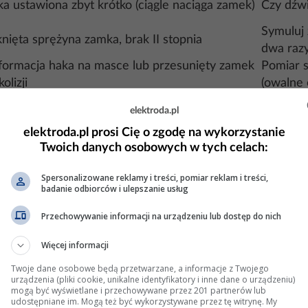
ka ustawiona zbyt krótko (ciągle naciąga zamek)
Czy dźwi
Symuluj 
nięta sprężyna zamka, brak II stopnia
dwa raz
ormacja haka na masce lub przesunięty zamek
Pomiar s
olizji
(owalne 
elektroda.pl
asz dostęp do zamka.
elektroda.pl prosi Cię o zgodę na wykorzystanie
y + sprężone powietrze).
Twoich danych osobowych w tych celach:
owy. Jeśli korozja / pęknięcia – wymiana.
oprawny powrót dźwigni. W razie wątpliwości wymień cały 
Spersonalizowane reklamy i treści, pomiar reklam i treści,
badanie odbiorców i ulepszanie usług
afitowy na hak maski.
Przechowywanie informacji na urządzeniu lub dostęp do nich
 Nm) tak, aby maska domykała się z umiarkowanym doci
aby maska nie prężyła zamka w górę.
Więcej informacji
.
Twoje dane osobowe będą przetwarzane, a informacje z Twojego
90 km/h – kontrola luzu i sygnalizacji maski (jeśli wypos
urządzenia (pliki cookie, unikalne identyfikatory i inne dane o urządzeniu)
mogą być wyświetlane i przechowywane przez 201 partnerów lub
udostępniane im. Mogą też być wykorzystywane przez tę witrynę. My