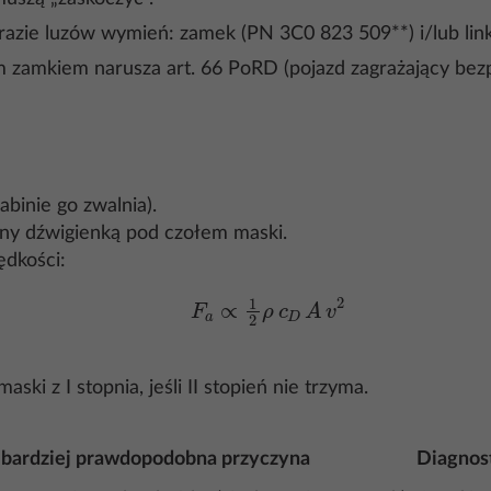
 razie luzów wymień: zamek (PN 3C0 823 509**) i/lub link
 zamkiem narusza art. 66 PoRD (pojazd zagrażający bez
abinie go zwalnia).
iany dźwigienką pod czołem maski.
ędkości:
F
a
∝
1
2
ρ
c
D
A
v
2
i z I stopnia, jeśli II stopień nie trzyma.
bardziej prawdopodobna przyczyna
Diagnos