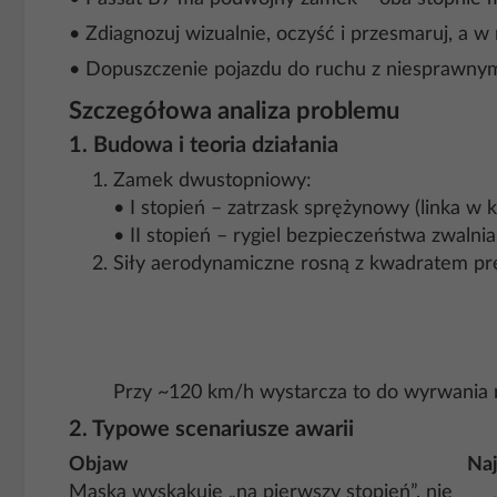
• Zdiagnozuj wizualnie, oczyść i przesmaruj, a w
• Dopuszczenie pojazdu do ruchu z niesprawnym
Szczegółowa analiza problemu
1. Budowa i teoria działania
Zamek dwustopniowy:
• I stopień – zatrzask sprężynowy (linka w k
• II stopień – rygiel bezpieczeństwa zwaln
Siły aerodynamiczne rosną z kwadratem pr
Przy ~120 km/h wystarcza to do wyrwania mask
2. Typowe scenariusze awarii
Objaw
Naj
Maska wyskakuje „na pierwszy stopień”, nie