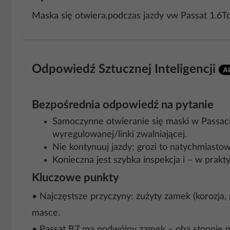
Maska się otwiera.podczas jazdy vw Passat 1.6T
Odpowiedź Sztucznej Inteligencji
Bezpośrednia odpowiedź na pytanie
Samoczynne otwieranie się maski w Passaci
wyregulowanej/linki zwalniającej.
Nie kontynuuj jazdy; grozi to natychmiasto
Konieczna jest szybka inspekcja i – w prakt
Kluczowe punkty
• Najczęstsze przyczyny: zużyty zamek (korozja,
masce.
• Passat B7 ma podwójny zamek – oba stopnie m