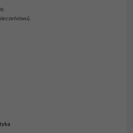
ę.
pieczeństwu).
tyka