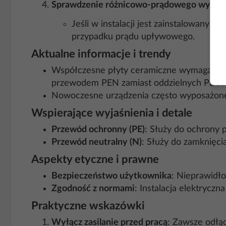
Sprawdzenie różnicowo-prądowego wyłącz
Jeśli w instalacji jest zainstalowany 
przypadku prądu upływowego.
Aktualne informacje i trendy
Współczesne płyty ceramiczne wymagają soli
przewodem PEN zamiast oddzielnych PE i N
Nowoczesne urządzenia często wyposażone 
Wspierające wyjaśnienia i detale
Przewód ochronny (PE)
: Służy do ochrony
Przewód neutralny (N)
: Służy do zamknięc
Aspekty etyczne i prawne
Bezpieczeństwo użytkownika
: Nieprawidł
Zgodność z normami
: Instalacja elektryc
Praktyczne wskazówki
Wyłącz zasilanie przed pracą
: Zawsze odłą