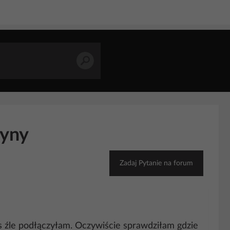
zyny
Zadaj Pytanie na forum
s źle podłączyłam. Oczywiście sprawdziłam gdzie