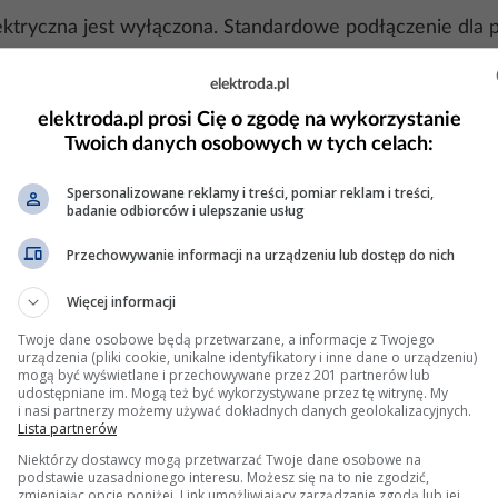
lektryczna jest wyłączona. Standardowe podłączenie dla p
elektroda.pl
 płyta obsługuje zasilanie trójfazowe).
elektroda.pl prosi Cię o zgodę na wykorzystanie
.
Twoich danych osobowych w tych celach:
 do zacisku PE (uziemienie).
Spersonalizowane reklamy i treści, pomiar reklam i treści,
badanie odbiorców i ulepszanie usług
Przechowywanie informacji na urządzeniu lub dostęp do nich
łość przewodu ochronnego (PE) oraz poprawność podłącz
podłączony do listwy uziemiającej w rozdzielnicy.
Więcej informacji
Twoje dane osobowe będą przetwarzane, a informacje z Twojego
urządzenia (pliki cookie, unikalne identyfikatory i inne dane o urządzeniu)
tę i sprawdź, czy problem nadal występuje. Jeśli tak, m
mogą być wyświetlane i przechowywane przez 201 partnerów lub
udostępniane im. Mogą też być wykorzystywane przez tę witrynę. My
i nasi partnerzy możemy używać dokładnych danych geolokalizacyjnych.
Lista partnerów
Niektórzy dostawcy mogą przetwarzać Twoje dane osobowe na
ncji izolacji, sprawdź, czy nie ma przebicia między prze
podstawie uzasadnionego interesu. Możesz się na to nie zgodzić,
zmieniając opcje poniżej. Link umożliwiający zarządzanie zgodą lub jej