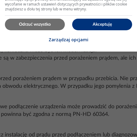
nika (RCD)
:
wycofanie w ramach ustawień dotyczących prywatności i plików cookie
znajdziesz u dołu tej strony lub w menu witryny.
wyłącznik różnicowo-prądowy, upewnij się, że działa pra
Odrzuć wszystko
Akceptuję
Zarządzaj opcjami
dnego uziemienia i zgodności z normami instalacji elektr
) konieczna może być ich modernizacja.
są w zabezpieczenia przed porażeniem prądem, ale ich
 przed porażeniem prądem w przypadku przebicia. Nie p
ia obwodu elektrycznego. W przypadku jego pomylenia z 
owe podłączenie urządzenia może prowadzić do porażeni
zna powinna być zgodna z normą PN-HD 60364.
cz instalację od prądu przed podłączeniem lub diagnozo