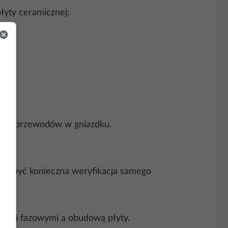
łyty ceramicznej:
enia przewodów w gniazdku.
oże być konieczna weryfikacja samego
wodami fazowymi a obudową płyty.