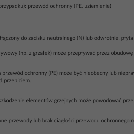
 przypadku): przewód ochronny (PE, uziemienie)
dłączony do zacisku neutralnego (N) lub odwrotnie, płyt
ływowy (np. z grzałek) może przepływać przez obudowę 
ch przewód ochronny (PE) może być nieobecny lub niep
d przebiciem.
ub uszkodzenie elementów grzejnych może powodować prz
zone przewody lub brak ciągłości przewodu ochronnego