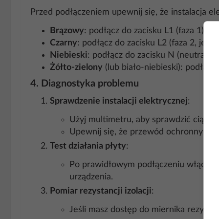
Przed podłączeniem upewnij się, że instalacja e
Brązowy
: podłącz do zacisku L1 (faza 1).
Czarny
: podłącz do zacisku L2 (faza 2, jeśli
Niebieski
: podłącz do zacisku N (neutralny)
Żółto-zielony
(lub biało-niebieski): podłącz
4. Diagnostyka problemu
Sprawdzenie instalacji elektrycznej
:
Użyj multimetru, aby sprawdzić ciąg
Upewnij się, że przewód ochronny jest 
Test działania płyty
:
Po prawidłowym podłączeniu włącz pły
urządzenia.
Pomiar rezystancji izolacji
:
Jeśli masz dostęp do miernika rezysta