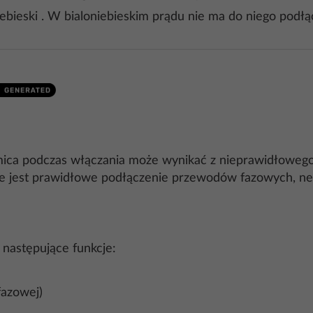
niebieski . W bialoniebieskim prądu nie ma do niego podł
mica podczas włączania może wynikać z nieprawidłowego
owe jest prawidłowe podłączenie przewodów fazowych, ne
 następujące funkcje:
jfazowej)