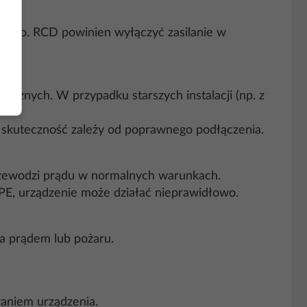
widłowo. RCD powinien wyłączyć zasilanie w
ycznych. W przypadku starszych instalacji (np. z
 skuteczność zależy od poprawnego podłączenia.
rzewodzi prądu w normalnych warunkach.
PE, urządzenie może działać nieprawidłowo.
a prądem lub pożaru.
waniem urządzenia.