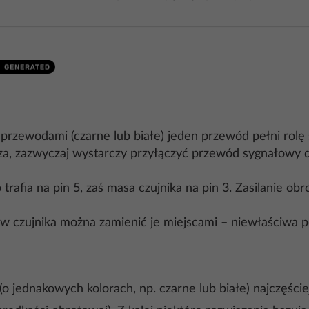
rzewodami (czarne lub białe) jeden przewód pełni rolę s
za, zazwyczaj wystarczy przyłączyć przewód sygnałowy d
rafia na pin 5, zaś masa czujnika na pin 3. Zasilanie obrot
 czujnika można zamienić je miejscami – niewłaściwa po
jednakowych kolorach, np. czarne lub białe) najczęściej