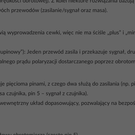
rędkości obrotowej). Z kolei niektóre rozwiązania bazują
ch przewodów (zasilanie/sygnał oraz masa).
ią wyprowadzenia cewki, więc nie ma ściśle „plus” i „mi
inowy”): Jeden przewód zasila i przekazuje sygnał, drug
lnego prądu polaryzacji dostarczanego poprzez obrotom
 pięcioma pinami, z czego dwa służą do zasilania (np. pi
 czujnika, pin 5 – sygnał z czujnika).
 wewnętrzny układ dopasowujący, pozwalający na bezpoś