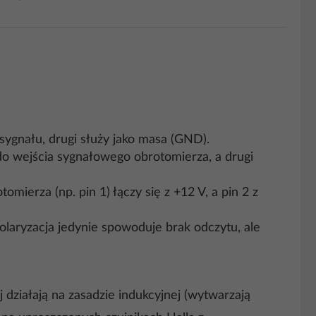
ygnału, drugi służy jako masa (GND).
o wejścia sygnałowego obrotomierza, a drugi
omierza (np. pin 1) łączy się z +12 V, a pin 2 z
laryzacja jedynie spowoduje brak odczytu, ale
 działają na zasadzie indukcyjnej (wytwarzają