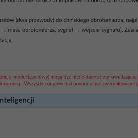
ie obrotomierza (liczba impulsów na obrót) oraz odpowi
rotów (dwa przewody) do chińskiego obrotomierza, najpi
a → masa obrotomierza, sygnał → wejście sygnału). Zas
acją.
igencję (model językowy) mogą być niedokładne i wprowadzające 
informacji. Wszystkie odpowiedzi powinny być zweryfikowane 
nteligencji