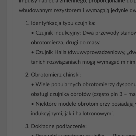
impulsy napięcia zmiennego, proporcjonalne do p
wbudowanym rezystorem i wymagają jedynie dwó
Identyfikacja typu czujnika:
• Czujnik indukcyjny: Dwa przewody stanow
obrotomierza, drugi do masy.
• Czujnik Halla (dwuwyprowadzeniowy, „dwup
tanich rozwiązaniach mogą wymagać minima
Obrotomierz chiński:
• Wiele popularnych obrotomierzy dysponuje
obsługi czujnika obrotów (często pin 3 – masa
• Niektóre modele obrotomierzy posiadają
indukcyjnymi, jak i hallotronowymi.
Dokładne podłączenie: