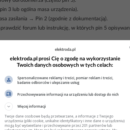
owy obrotomierza (często pin 5).
in 3 lub ogólna masa urządzenia).
asa zasilania → Pin 2 (zgodnie z dokumentacją).
rawdzić forum lub instrukcję, w których pin 5 opisywany j
elektroda.pl
wywołującego impulsy - brak sygnału.
elektroda.pl prosi Cię o zgodę na wykorzystanie
Twoich danych osobowych w tych celach:
 liczba impulsów na obrót) - błędne wskazania.
zastosowanie rezystora pull-up (np. 10 kΩ) między sygna
Spersonalizowane reklamy i treści, pomiar reklam i treści,
badanie odbiorców i ulepszanie usług
ak konieczne.
Przechowywanie informacji na urządzeniu lub dostęp do nich
Więcej informacji
netowych, najpopularniejsze chińskie obrotomierze (szcz
ulsowe, a czujniki są konstruowane tak, by wymagać mi
Twoje dane osobowe będą przetwarzane, a informacje z Twojego
urządzenia (pliki cookie, unikalne identyfikatory i inne dane o urządzeniu)
„Plug and Play”, gdzie w komplecie znajduje się czujnik 
mogą być wyświetlane i przechowywane przez 201 partnerów lub
ach indukcyjnych).