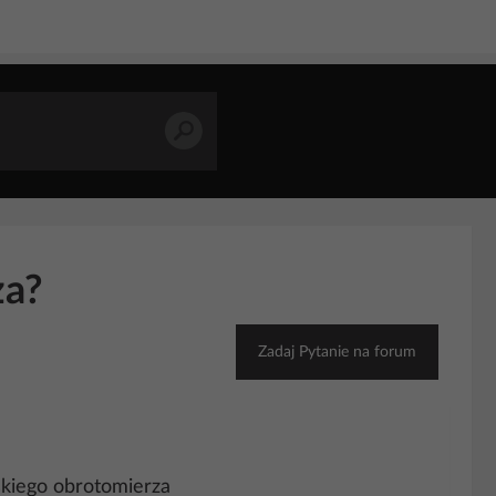
za?
Zadaj Pytanie na forum
skiego obrotomierza