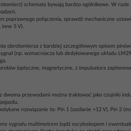
brotomierz) schematy bywają bardzo ogólnikowe. W razi
wadzeń.
wien poprawnego połączenia, sprawdź mechaniczne ustawi
 inne 5 V).
nta obrotomierza z bardziej szczegółowym opisem pinów
ygnał (np. wzmacniacza lub dedykowanego układu LM2
ga.
rotów (optyczne, magnetyczne, z impulsatora zapłonowego
 z dwoma przewodami można traktować jako czujniki ind
pojazdu.
tykane rozwiązanie to: Pin 1 (zasilanie +12 V), Pin 2 (mas
omy sygnału multimetrem bądź oscyloskopem i ewentualn