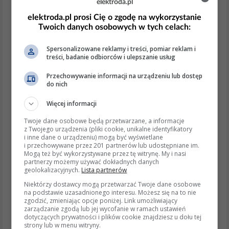
elektroda.pl
prowadzić do uszkodzenia urządzenia lub jego
nieprawidłowego działania.
elektroda.pl prosi Cię o zgodę na wykorzystanie
Twoich danych osobowych w tych celach:
3. Format sygnału wideo
Spersonalizowane reklamy i treści, pomiar reklam i
Konwersja sygnału:
treści, badanie odbiorców i ulepszanie usług
Jeśli kamera i lusterko używają różnych
Przechowywanie informacji na urządzeniu lub dostęp
standardów sygnału (NTSC vs. PAL), konieczne
do nich
może być użycie konwertera sygnału wideo, który
Więcej informacji
przetworzy sygnał z kamery na format
kompatybilny z lusterkiem.
Twoje dane osobowe będą przetwarzane, a informacje
z Twojego urządzenia (pliki cookie, unikalne identyfikatory
4. Ustawienia lusterka
i inne dane o urządzeniu) mogą być wyświetlane
i przechowywane przez 201 partnerów lub udostępniane im.
Konfiguracja urządzenia:
Mogą też być wykorzystywane przez tę witrynę. My i nasi
partnerzy możemy używać dokładnych danych
Ustawienia:
Przejrzyj ustawienia lusterka MBG
geolokalizacyjnych.
Lista partnerów
Line 900Pro, aby upewnić się, że wejście AV jest
Niektórzy dostawcy mogą przetwarzać Twoje dane osobowe
aktywne i skonfigurowane do sygnału wideo z
na podstawie uzasadnionego interesu. Możesz się na to nie
zgodzić, zmieniając opcje poniżej. Link umożliwiający
kamery wstecznej.
zarządzanie zgodą lub jej wycofanie w ramach ustawień
Aktualizacja oprogramowania:
Sprawdź, czy
dotyczących prywatności i plików cookie znajdziesz u dołu tej
lusterko nie wymaga aktualizacji firmware’u, która
strony lub w menu witryny.