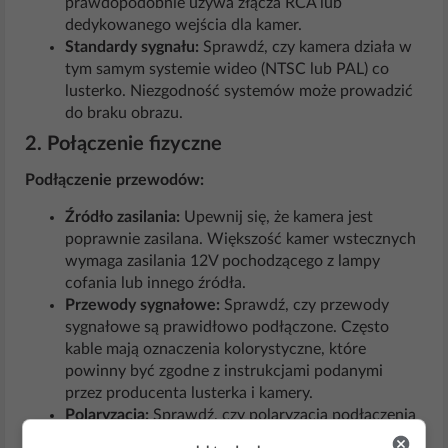
prawdopodobnie używa złącza RCA lub
dedykowanego wejścia dla kamer.
Standardy sygnału:
Sprawdź, czy kamera działa w
tym samym systemie wideo (NTSC lub PAL) co
lusterko. Niezgodność systemów może prowadzić
do braku obrazu.
2. Połączenie fizyczne
Podłączenie przewodów:
Źródło zasilania:
Upewnij się, że kamera jest
poprawnie zasilana. Większość kamer wstecznych
wymaga zasilania 12V pochodzącego z lampy
cofania lub innego źródła.
Przewody sygnałowe:
Sprawdź, czy przewody
sygnałowe są prawidłowo podłączone. Często
kable mają oznaczenia kolorystyczne, które
powinny być zgodne z instrukcjami podanymi
przez producenta lusterka i kamery.
Polaryzacja:
Sprawdź, czy polaryzacja podłączenia
jest prawidłowa. Błędna polaryzacja może