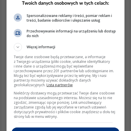
testy od niskich obrotów, stopniowo zwiększając
Twoich danych osobowych w tych celach:
prędkość. Monitoruj temperaturę silnika i sterownika,
Spersonalizowane reklamy i treści, pomiar reklam i
treści, badanie odbiorców i ulepszanie usług
aby uniknąć przegrzania.
Aktualne informacje i trendy
Przechowywanie informacji na urządzeniu lub dostęp
do nich
Zgodnie z najnowszymi informacjami z odpowiedzi
Więcej informacji
online, silniki bezszczotkowe z pralek wymagają
Twoje dane osobowe będą przetwarzane, a informacje
specjalistycznych sterowników, które zarządzają fazami
z Twojego urządzenia (pliki cookie, unikalne identyfikatory
i inne dane o urządzeniu) mogą być wyświetlane
silnika na podstawie sygnałów z czujników Halla.
i przechowywane przez 201 partnerów lub udostępniane im.
Mogą też być wykorzystywane przez tę witrynę. My i nasi
Współczesne sterowniki BLDC są coraz bardziej
partnerzy możemy używać dokładnych danych
geolokalizacyjnych.
Lista partnerów
zaawansowane, oferując precyzyjną kontrolę prędkości i
Niektórzy dostawcy mogą przetwarzać Twoje dane osobowe
na podstawie uzasadnionego interesu. Możesz się na to nie
momentu obrotowego, co jest kluczowe przy pracy na
zgodzić, zmieniając opcje poniżej. Link umożliwiający
zarządzanie zgodą lub jej wycofanie w ramach ustawień
wysokich obrotach.
dotyczących prywatności i plików cookie znajdziesz u dołu tej
strony lub w menu witryny.
Wspierające wyjaśnienia i detale
Czujniki Halla
: Czujniki te wykrywają pozycję