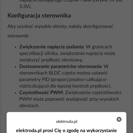
napięcia zasilającego czujniki Halla (zwykle 5V lub
3.3V).
Konfiguracja sterownika
Aby uzyskać wysokie obroty, należy skonfigurować
sterownik:
Zwiększenie napięcia zasilania
: W granicach
specyfikacji silnika, zwiększenie napięcia może
zwiększyć prędkość obrotową.
Dostosowanie parametrów sterowania
: W
sterownikach BLDC często można ustawić
parametry PID (proporcjonalno-całkująco-
różniczkujące) dla lepszej kontroli prędkości.
Częstotliwość PWM
: Zwiększenie częstotliwości
PWM może poprawić wydajność przy wysokich
obrotach.
Testowanie
elektroda.pl
Po podłączeniu i konfiguracji sterownika, rozpocznij
elektroda.pl prosi Cię o zgodę na wykorzystanie