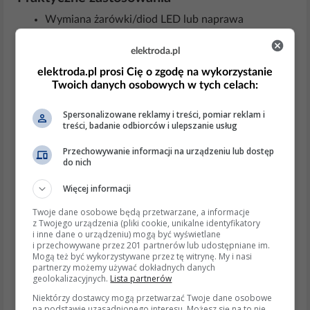
Wymiana żarówki/diod LED lub naprawa
przewodów to najczęstsze i najprostsze
rozwiązania. W przypadku bardziej złożonych
elektroda.pl
usterek, takich jak uszkodzenie płytki sterującej,
elektroda.pl prosi Cię o zgodę na wykorzystanie
konieczna może być wymiana całego modułu.
Twoich danych osobowych w tych celach:
Spersonalizowane reklamy i treści, pomiar reklam i
Aktualne informacje i trendy
treści, badanie odbiorców i ulepszanie usług
W nowszych modelach piekarników Amica stosuje
Przechowywanie informacji na urządzeniu lub dostęp
się diody LED zamiast tradycyjnych żarówek, co
do nich
zwiększa trwałość podświetlenia, ale wymaga
Więcej informacji
większej precyzji przy diagnostyce i wymianie.
W modelach takich jak Amica ED37618B, problem
Twoje dane osobowe będą przetwarzane, a informacje
z podświetleniem pokrętła może wymagać
z Twojego urządzenia (pliki cookie, unikalne identyfikatory
i inne dane o urządzeniu) mogą być wyświetlane
wymiany całej płytki oświetlenia, co jest bardziej
i przechowywane przez 201 partnerów lub udostępniane im.
kosztowne i czasochłonne.
Mogą też być wykorzystywane przez tę witrynę. My i nasi
partnerzy możemy używać dokładnych danych
geolokalizacyjnych.
Lista partnerów
Wspierające wyjaśnienia i detale
Niektórzy dostawcy mogą przetwarzać Twoje dane osobowe
na podstawie uzasadnionego interesu. Możesz się na to nie