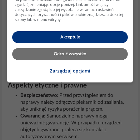
Przykład diagnostyki
: Jeśli podświetlenie przestało
zgodzić, zmieniając opcje poniżej. Link umożliwiający
zarządzanie zgodą lub jej wycofanie w ramach ustawień
działać nagle, najprawdopodobniej przyczyną jest
dotyczących prywatności i plików cookie znajdziesz u dołu tej
przepalona żarówka/dioda LED. Jeśli problem
strony lub w menu witryny.
pojawiał się stopniowo (np. migotanie), może to
wskazywać na uszkodzenie przewodów lub płytki
Akceptuję
sterującej.
Analogiczne problemy
: Podobne usterki występują
w innych urządzeniach AGD, takich jak kuchenki
Odrzuć wszystko
mikrofalowe czy lodówki, gdzie podświetlenie jest
realizowane w podobny sposób.
Zarządzaj opcjami
Aspekty etyczne i prawne
Bezpieczeństwo
: Przed przystąpieniem do
naprawy należy odłączyć piekarnik od zasilania,
aby uniknąć ryzyka porażenia prądem.
Gwarancja
: Samodzielne naprawy mogą
unieważnić gwarancję. W przypadku urządzeń
objętych gwarancją zaleca się kontakt z
autoryzowanym serwisem.