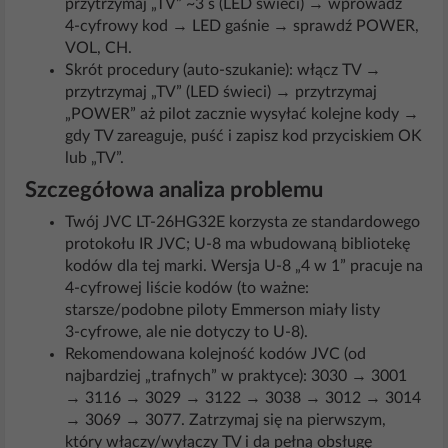
przytrzymaj „TV” ~3 s (LED świeci) → wprowadź
4‑cyfrowy kod → LED gaśnie → sprawdź POWER,
VOL, CH.
Skrót procedury (auto‑szukanie): włącz TV →
przytrzymaj „TV” (LED świeci) → przytrzymaj
„POWER” aż pilot zacznie wysyłać kolejne kody →
gdy TV zareaguje, puść i zapisz kod przyciskiem OK
lub „TV”.
Szczegółowa analiza problemu
Twój JVC LT‑26HG32E korzysta ze standardowego
protokołu IR JVC; U‑8 ma wbudowaną bibliotekę
kodów dla tej marki. Wersja U‑8 „4 w 1” pracuje na
4‑cyfrowej liście kodów (to ważne:
starsze/podobne piloty Emmerson miały listy
3‑cyfrowe, ale nie dotyczy to U‑8).
Rekomendowana kolejność kodów JVC (od
najbardziej „trafnych” w praktyce): 3030 → 3001
→ 3116 → 3029 → 3122 → 3038 → 3012 → 3014
→ 3069 → 3077. Zatrzymaj się na pierwszym,
który włączy/wyłączy TV i da pełną obsługę