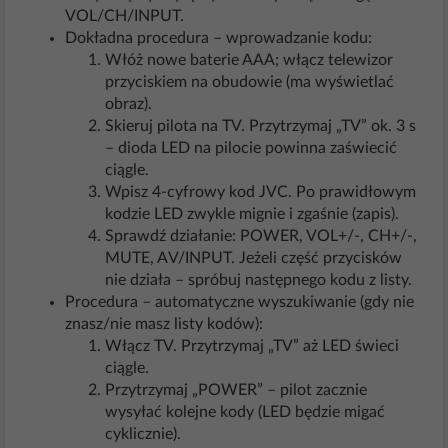
VOL/CH/INPUT.
Dokładna procedura – wprowadzanie kodu:
Włóż nowe baterie AAA; włącz telewizor
przyciskiem na obudowie (ma wyświetlać
obraz).
Skieruj pilota na TV. Przytrzymaj „TV” ok. 3 s
– dioda LED na pilocie powinna zaświecić
ciągle.
Wpisz 4‑cyfrowy kod JVC. Po prawidłowym
kodzie LED zwykle mignie i zgaśnie (zapis).
Sprawdź działanie: POWER, VOL+/‑, CH+/‑,
MUTE, AV/INPUT. Jeżeli część przycisków
nie działa – spróbuj następnego kodu z listy.
Procedura – automatyczne wyszukiwanie (gdy nie
znasz/nie masz listy kodów):
Włącz TV. Przytrzymaj „TV” aż LED świeci
ciągle.
Przytrzymaj „POWER” – pilot zacznie
wysyłać kolejne kody (LED będzie migać
cyklicznie).