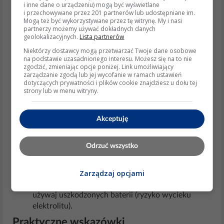
i inne dane o urządzeniu) mogą być wyświetlane
pilotów; dla U‑8 trzymaj się listy 4‑cyfrowej.
i przechowywane przez 201 partnerów lub udostępniane im.
Mogą też być wykorzystywane przez tę witrynę. My i nasi
Wspierające wyjaśnienia i detale
partnerzy możemy używać dokładnych danych
geolokalizacyjnych.
Lista partnerów
Wskaźnik LED pilota: stałe światło = tryb
Niektórzy dostawcy mogą przetwarzać Twoje dane osobowe
programowania; krótki błysk i zgaśnięcie po
na podstawie uzasadnionego interesu. Możesz się na to nie
wpisaniu kodu = kod zapisany; miganie
zgodzić, zmieniając opcje poniżej. Link umożliwiający
zarządzanie zgodą lub jej wycofanie w ramach ustawień
sekwencyjne przy auto‑szukaniu = pilot wysyła
dotyczących prywatności i plików cookie znajdziesz u dołu tej
kolejne kody.
strony lub w menu witryny.
Weryfikacja nadajnika IR: skieruj diodę pilota w
kamerę smartfona i naciśnij dowolny klawisz – na
ekranie powinna być widoczna migająca poświata
Akceptuję
(potwierdza emisję IR).
Aspekty etyczne i prawne
Odrzuć wszystko
Utylizacja baterii: zużyte ogniwa AAA oddaj do
Zarządzaj opcjami
punktu zbiórki.
Bezpieczeństwo: nie zasłaniaj czujnika IR w TV, nie
używaj uszkodzonych baterii (ryzyko wycieku
elektrolitu).
Praktyczne wskazówki