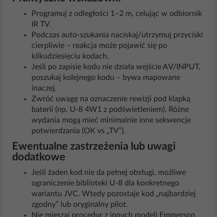
Programuj z odległości 1–2 m, celując w odbiornik
IR TV.
Podczas auto‑szukania naciskaj/utrzymuj przyciski
cierpliwie – reakcja może pojawić się po
kilkudziesięciu kodach.
Jeśli po zapisie kodu nie działa wejście AV/INPUT,
poszukaj kolejnego kodu – bywa mapowane
inaczej.
Zwróć uwagę na oznaczenie rewizji pod klapką
baterii (np. U‑8 4W1 z podświetleniem). Różne
wydania mogą mieć minimalnie inne sekwencje
potwierdzania (OK vs „TV”).
Ewentualne zastrzeżenia lub uwagi
dodatkowe
Jeśli żaden kod nie da pełnej obsługi, możliwe
ograniczenie biblioteki U‑8 dla konkretnego
wariantu JVC. Wtedy pozostaje kod „najbardziej
zgodny” lub oryginalny pilot.
Nie mieszaj procedur z innych modeli Emmerson