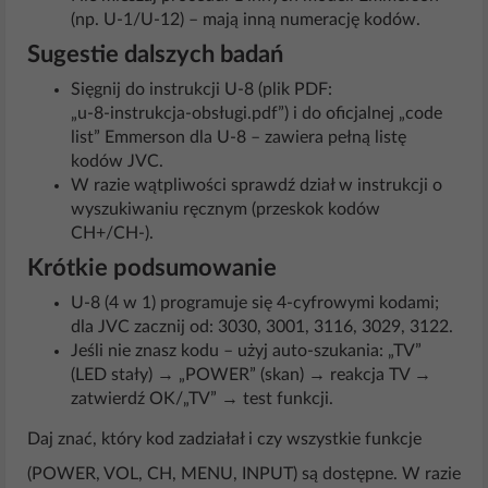
(np. U‑1/U‑12) – mają inną numerację kodów.
Sugestie dalszych badań
Sięgnij do instrukcji U‑8 (plik PDF:
„u‑8‑instrukcja‑obsługi.pdf”) i do oficjalnej „code
list” Emmerson dla U‑8 – zawiera pełną listę
kodów JVC.
W razie wątpliwości sprawdź dział w instrukcji o
wyszukiwaniu ręcznym (przeskok kodów
CH+/CH‑).
Krótkie podsumowanie
U‑8 (4 w 1) programuje się 4‑cyfrowymi kodami;
dla JVC zacznij od: 3030, 3001, 3116, 3029, 3122.
Jeśli nie znasz kodu – użyj auto‑szukania: „TV”
(LED stały) → „POWER” (skan) → reakcja TV →
zatwierdź OK/„TV” → test funkcji.
Daj znać, który kod zadziałał i czy wszystkie funkcje
(POWER, VOL, CH, MENU, INPUT) są dostępne. W razie