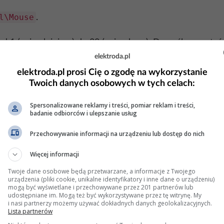
l\Mouse
.
d 1 (najwolniejsza) do 20 (najszybsza). Domyślna wartość
d2
: Ustaw na 0, aby wyłączyć dynamiczne przyspieszeni
elektroda.pl
szyć prędkość powyżej standardowych ustawień.
elektroda.pl prosi Cię o zgodę na wykorzystanie
r.
Twoich danych osobowych w tych celach:
zy
Spersonalizowane reklamy i treści, pomiar reklam i treści,
nsowaną, sprawdź, czy producent dostarcza dedykowane
badanie odbiorców i ulepszanie usług
ikacjach można precyzyjnie dostosować prędkość kursora, 
Przechowywanie informacji na urządzeniu lub dostęp do nich
Więcej informacji
Twoje dane osobowe będą przetwarzane, a informacje z Twojego
ia często oferują przyciski do zmiany DPI w locie, co p
urządzenia (pliki cookie, unikalne identyfikatory i inne dane o urządzeniu)
wych.
mogą być wyświetlane i przechowywane przez 201 partnerów lub
udostępniane im. Mogą też być wykorzystywane przez tę witrynę. My
ak „Mouse Speed Changer” umożliwiają łatwe dostosowan
i nasi partnerzy możemy używać dokładnych danych geolokalizacyjnych.
Lista partnerów