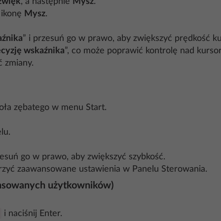
dźwięk
, a następnie
Mysz
.
 ikonę
Mysz
.
aźnika
” i przesuń go w prawo, aby zwiększyć prędkość ku
ecyzję wskaźnika
”, co może poprawić kontrolę nad kurs
ć zmiany.
 koła zębatego w menu Start.
lu.
rzesuń go w prawo, aby zwiększyć szybkość.
orzyć zaawansowane ustawienia w Panelu Sterowania.
ansowanych użytkowników)
i naciśnij Enter.