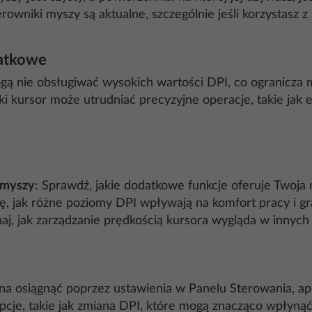
erowniki myszy są aktualne, szczególnie jeśli korzystasz
datkowe
gą nie obsługiwać wysokich wartości DPI, co ogranicza m
ki kursor może utrudniać precyzyjne operacje, takie jak 
 myszy
: Sprawdź, jakie dodatkowe funkcje oferuje Twoja 
ę, jak różne poziomy DPI wpływają na komfort pracy i gr
aj, jak zarządzanie prędkością kursora wygląda w innych
osiągnąć poprzez ustawienia w Panelu Sterowania, aplik
je, takie jak zmiana DPI, które mogą znacząco wpłynąć