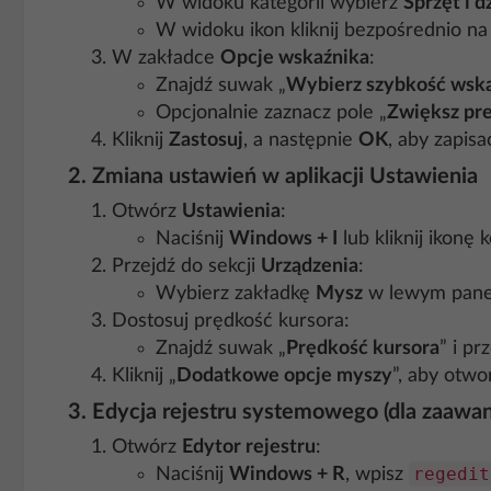
W widoku kategorii wybierz
Sprzęt i 
W widoku ikon kliknij bezpośrednio na
W zakładce
Opcje wskaźnika
:
Znajdź suwak „
Wybierz szybkość wsk
Opcjonalnie zaznacz pole „
Zwiększ pr
Kliknij
Zastosuj
, a następnie
OK
, aby zapisa
2.
Zmiana ustawień w aplikacji Ustawienia
Otwórz
Ustawienia
:
Naciśnij
Windows + I
lub kliknij ikonę
Przejdź do sekcji
Urządzenia
:
Wybierz zakładkę
Mysz
w lewym pane
Dostosuj prędkość kursora:
Znajdź suwak „
Prędkość kursora
” i p
Kliknij „
Dodatkowe opcje myszy
”, aby otw
3.
Edycja rejestru systemowego (dla zaaw
Otwórz
Edytor rejestru
:
regedit
Naciśnij
Windows + R
, wpisz