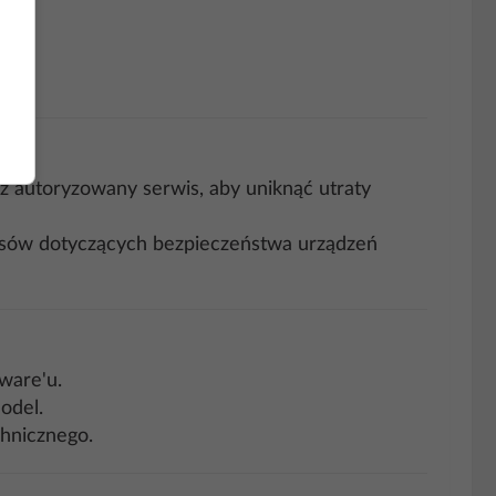
 autoryzowany serwis, aby uniknąć utraty
isów dotyczących bezpieczeństwa urządzeń
ware'u.
odel.
chnicznego.