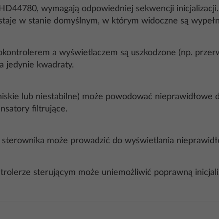
HD44780, wymagają odpowiedniej sekwencji inicjalizacji. 
ostaje w stanie domyślnym, w którym widoczne są wypeł
rokontrolerem a wyświetlaczem są uszkodzone (np. przerw
 jedynie kwadraty.
 niskie lub niestabilne) może powodować nieprawidłowe 
satory filtrujące.
o sterownika może prowadzić do wyświetlania nieprawidł
trolerze sterującym może uniemożliwić poprawną inicja