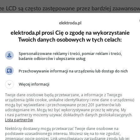
 LCD są często zastępowane przez bardziej zaawansowan
i. Problemy z wyświetlaniem mogą być podobne, ale diagno
elektroda.pl
z interfejsem I2C/SPI, błędy komunikacji mogą być diag
elektroda.pl prosi Cię o zgodę na wykorzystanie
Twoich danych osobowych w tych celach:
Spersonalizowane reklamy i treści, pomiar reklam i treści,
badanie odbiorców i ulepszanie usług
Przechowywanie informacji na urządzeniu lub dostęp do nich
em HD44780 wymaga sekwencji inicjalizacji, która ustaw
i ta sekwencja nie zostanie wykonana, wyświetlacz pozos
Więcej informacji
Twoje dane osobowe będą przetwarzane, a informacje z Twojego
urządzenia (pliki cookie, unikalne identyfikatory i inne dane o urządzeniu)
mogą być wyświetlane i przechowywane przez 201 partnerów lub
udostępniane im. Mogą też być wykorzystywane przez tę witrynę. My
i nasi partnerzy możemy używać dokładnych danych geolokalizacyjnych.
wietlacza jest zgodne ze specyfikacją (np. 5 V dla HD4478
Lista partnerów
Niektórzy dostawcy mogą przetwarzać Twoje dane osobowe na
mikrokontrolerem a wyświetlaczem.
podstawie uzasadnionego interesu. Możesz się na to nie zgodzić,
zmieniając opcje poniżej. Link umożliwiający zarządzanie zgodą lub jej