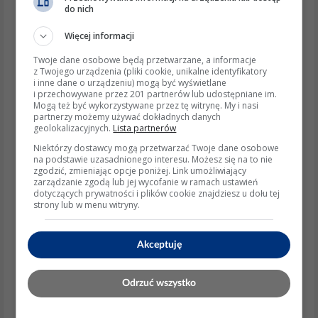
temperatury.
do nich
Przykłady i analogie
Więcej informacji
Jeśli przepustnica jest zablokowana przez lód,
Twoje dane osobowe będą przetwarzane, a informacje
można to porównać do zablokowanego zaworu w
z Twojego urządzenia (pliki cookie, unikalne identyfikatory
instalacji wodnej, który nie pozwala na przepływ
i inne dane o urządzeniu) mogą być wyświetlane
i przechowywane przez 201 partnerów lub udostępniane im.
cieczy.
Mogą też być wykorzystywane przez tę witrynę. My i nasi
Aspekty etyczne i prawne
partnerzy możemy używać dokładnych danych
geolokalizacyjnych.
Lista partnerów
Samodzielna naprawa lodówki może skutkować
Niektórzy dostawcy mogą przetwarzać Twoje dane osobowe
utratą gwarancji.
na podstawie uzasadnionego interesu. Możesz się na to nie
zgodzić, zmieniając opcje poniżej. Link umożliwiający
W przypadku ingerencji w układy elektryczne
zarządzanie zgodą lub jej wycofanie w ramach ustawień
należy przestrzegać zasad bezpieczeństwa, aby
dotyczących prywatności i plików cookie znajdziesz u dołu tej
uniknąć porażenia prądem.
strony lub w menu witryny.
Praktyczne wskazówki
Akceptuję
Metody implementacji
Diagnostyka przepustnicy
:
Odrzuć wszystko
Odłącz lodówkę od zasilania.
Sprawdź, czy przepustnica porusza się