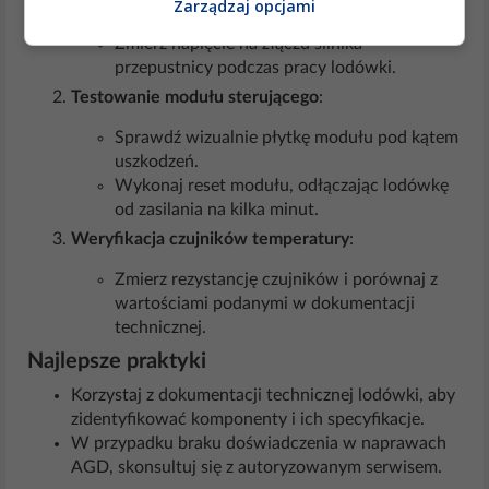
Zarządzaj opcjami
swobodnie i czy nie jest zablokowana.
Zmierz napięcie na złączu silnika
przepustnicy podczas pracy lodówki.
Testowanie modułu sterującego
:
Sprawdź wizualnie płytkę modułu pod kątem
uszkodzeń.
Wykonaj reset modułu, odłączając lodówkę
od zasilania na kilka minut.
Weryfikacja czujników temperatury
:
Zmierz rezystancję czujników i porównaj z
wartościami podanymi w dokumentacji
technicznej.
Najlepsze praktyki
Korzystaj z dokumentacji technicznej lodówki, aby
zidentyfikować komponenty i ich specyfikacje.
W przypadku braku doświadczenia w naprawach
AGD, skonsultuj się z autoryzowanym serwisem.