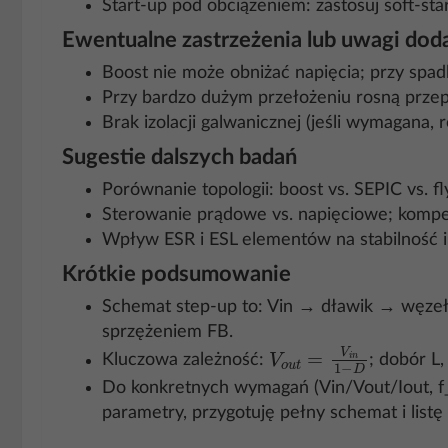
Start‑up pod obciążeniem: zastosuj soft‑sta
Ewentualne zastrzeżenia lub uwagi do
Boost nie może obniżać napięcia; przy spad
Przy bardzo dużym przełożeniu rosną przepię
Brak izolacji galwanicznej (jeśli wymagana, 
Sugestie dalszych badań
Porównanie topologii: boost vs. SEPIC vs. f
Sterowanie prądowe vs. napięciowe; kompensa
Wpływ ESR i ESL elementów na stabilność 
Krótkie podsumowanie
Schemat step‑up to: Vin → dławik → węze
sprzężeniem FB.
V
o
u
t
=
V
i
n
1
−
D
Kluczowa zależność:
; dobór L
Do konkretnych wymagań (Vin/Vout/Iout, f_
parametry, przygotuję pełny schemat i list