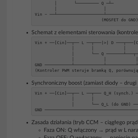
        │       └───────── Q ─┴─               │

        │                   │                  │

Vin − ──┴───────────────────┴─────────────
                           (MOSFET do GND
Schemat z elementami sterowania (kontrol
Vin + ──[Cin]──┬── L ──┬───|>| D ───┬───[C
               │       │            │

               │       └── Q ───────┴───┬── R1 ─┬─ FB (wej. sprzężenia)

               │            │            │      │

GND ───────────┴────────────┴────────────┴
(Kontroler PWM steruje bramką Q, porównuj
Synchroniczny boost (zamiast diody – drug
Vin + ──[Cin]──┬── L ──┬─── Q_H (synch.) ─
               │       │                   │

               │       └── Q_L (do GND) ───┴── FB, sterownik dwutranzystorowy

GND ─────────────────────────────────────
Zasada działania (tryb CCM – ciągłego prąd
Faza ON: Q włączony → prąd w L narast