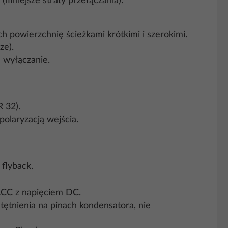
mniejsze straty przełączania).
 powierzchnię ścieżkami krótkimi i szerokimi.
ze).
 wyłączanie.
 32).
olaryzacją wejścia.
 flyback.
MLCC z napięciem DC.
tętnienia na pinach kondensatora, nie