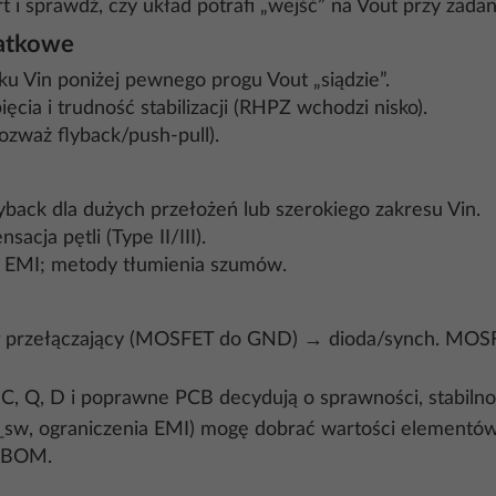
rt i sprawdź, czy układ potrafi „wejść” na Vout przy zada
datkowe
ku Vin poniżej pewnego progu Vout „siądzie”.
cia i trudność stabilizacji (RHPZ wchodzi nisko).
rozważ flyback/push‑pull).
lyback dla dużych przełożeń lub szerokiego zakresu Vin.
cja pętli (Type II/III).
i EMI; metody tłumienia szumów.
ł przełączający (MOSFET do GND) → dioda/synch. MOS
, C, Q, D i poprawne PCB decydują o sprawności, stabilnoś
sw, ograniczenia EMI) mogę dobrać wartości elementów 
ę BOM.