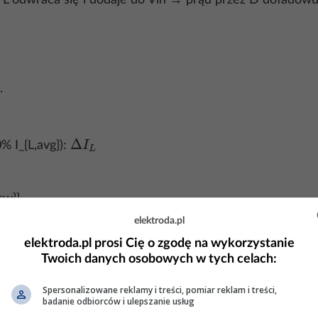
 odwraca się i dodaje do Vin → prąd przez D doładowuje
.
−
D
Δ
I
L
% I_{L,avg}):
sw}}
elektroda.pl
elektroda.pl prosi Cię o zgodę na wykorzystanie
Twoich danych osobowych w tych celach:
{sw}\, C
{out}}
Spersonalizowane reklamy i treści, pomiar reklam i treści,
badanie odbiorców i ulepszanie usług