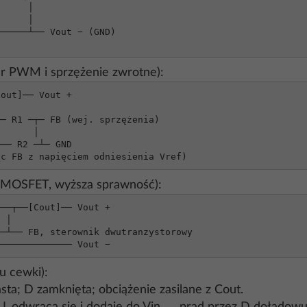
─────┴── Vout − (GND)

)
er PWM i sprzężenie zwrotne):
out]── Vout +

── R2 ─┴─ GND

ąc FB z napięciem odniesienia Vref)
i MOSFET, wyższa sprawność):
──┬──[Cout]── Vout +

────────────── Vout −
u cewki):
a; D zamknięta; obciążenie zasilane z Cout.