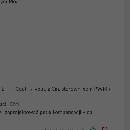
nym Rload.
FET → Cout → Vout, z Cin, sterownikiem PWM i
ci i EMI.
i zaprojektować pętlę kompensacji – daj