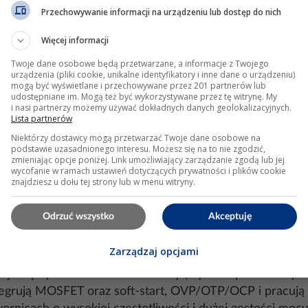
ąża za impulsami prądu przy załączaniu Q.
Przechowywanie informacji na urządzeniu lub dostęp do nich
avg ≥ Iout, Vr ≥ Vout z marginesem.
(on), małe ładunki bramki (Qg) i ładunek odwrotnego od
Więcej informacji
Twoje dane osobowe będą przetwarzane, a informacje z Twojego
płaszczyzny – RHPZ):
urządzenia (pliki cookie, unikalne identyfikatory i inne dane o urządzeniu)
mogą być wyświetlane i przechowywane przez 201 partnerów lub
udostępniane im. Mogą też być wykorzystywane przez tę witrynę. My
i nasi partnerzy możemy używać dokładnych danych geolokalizacyjnych.
\, L}
Lista partnerów
Niektórzy dostawcy mogą przetwarzać Twoje dane osobowe na
je się kompensację typu II (przy sterowaniu prądowym) i 
podstawie uzasadnionego interesu. Możesz się na to nie zgodzić,
zmieniając opcje poniżej. Link umożliwiający zarządzanie zgodą lub jej
wycofanie w ramach ustawień dotyczących prywatności i plików cookie
trowanie.
znajdziesz u dołu tej strony lub w menu witryny.
ciążeniu, inne zależności wzmocnienia.
łady, niskie Vf, małe straty przełączania). Wysokie D 
Odrzuć wszystko
Akceptuję
Zarządzaj opcjami
osuje się synchroniczne MOSFET‑y (wyższa sprawność przy
egrują MOSFET oraz soft‑start, OVP/OTP/OCP i pracują w