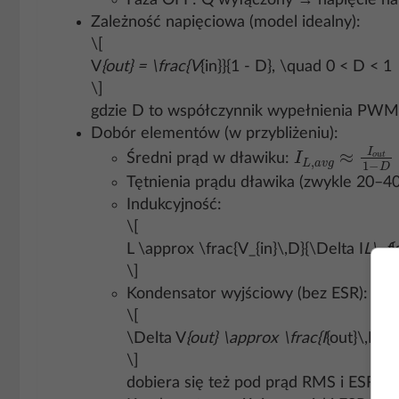
Faza OFF: Q wyłączony → napięcie na L
Zależność napięciowa (model idealny):
\[
V
{out} = \frac{V
{in}}{1 - D}, \quad 0 < D < 1
\]
gdzie D to współczynnik wypełnienia PWM
Dobór elementów (w przybliżeniu):
I
L
,
a
v
g
≈
I
o
u
t
1
Średni prąd w dławiku:
Tętnienia prądu dławika (zwykle 20–40
Indukcyjność:
\[
L \approx \frac{V_{in}\,D}{\Delta I
L\, f
{
\]
Kondensator wyjściowy (bez ESR):
\[
\Delta V
{out} \approx \frac{I
{out}\,D}{f
\]
dobiera się też pod prąd RMS i ESR.