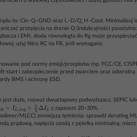
nicach o wysokiej częstotliwości i dużej gęstości mocy (
 prądu to: Cin–Q–GND oraz L–D/Q_H–Cout. Minimalizuj ich
iczać przepięcia na drenie Q (indukcyjności pasożytnic
 zbocza i EMI; dioda równoległa do Rg może przyspieszyć
owej; użyj filtru RC na FB, jeśli wymagane.
ranowanie pod normy emisji/przepisów (np. FCC/CE, CISPR
t‑start i zabezpieczenie przed zwarciem oraz odwrotną p
dardy BMS i ochronę ESD.
Vin jest duże, rozważ dwuetapowy podwyższacz, SEPIC lub
k
=
I
L
,
a
v
g
+
1
2
Δ
I
L
z zapasem 20–30%.
 polimer/MLCC) zmniejszą tętnienia; sprawdź derating 
dą prądową, napięcia sondą z pętelką minimalną; mierz 