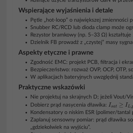
Rosnące użycie tranzystorów GaN w przetwor
Wspierające wyjaśnienia i detale
Pętle „hot‑loop” o największej zmienności
Snubber RC/RCD lub dioda clamp może ogran
Rezystor bramkowy (np. 5–33 Ω) kształtuje
Dzielnik FB prowadź z „czystej” masy sygnał
Aspekty etyczne i prawne
Zgodność EMC: projekt PCB, filtracja i ek
Bezpieczeństwo: rozważ OVP, OCP, OTP, sof
W aplikacjach bateryjnych uwzględnij stan
Praktyczne wskazówki
Nie projektuj na skrajnych D; jeżeli Vout/
I
s
a
t
≥
I
L
,
p
Dobierz prąd nasycenia dławika:
Kondensatory o niskim ESR (polimer/tantal
Zaplanuj sensowny pomiar: prąd dławika son
„gdziekolwiek na wyjściu”.