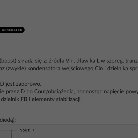
boost) składa się z: źródła Vin, dławika L w szereg, tra
z (zwykle) kondensatora wejściowego Cin i dzielnika sp
 D jest zaporowo.
nie przez D do Cout/obciążenia, podnosząc napięcie powy
elnik FB i elementy stabilizacji.
diodą):
────┬── Vout +
