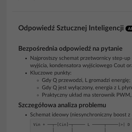
Odpowiedź Sztucznej Inteligencji
Bezpośrednia odpowiedź na pytanie
Najprostszy schemat przetwornicy step‑up (
wyjścia, kondensatora wyjściowego Cout ora
Kluczowe punkty:
Gdy Q przewodzi, L gromadzi energię;
Gdy Q jest wyłączony, energia z L pły
Praktyczny układ ma sterownik PWM, dzi
Szczegółowa analiza problemu
Schemat ideowy (niesynchroniczny boost z 
Vin + ──┬─[Cin]─┬───── L ─────┬─────|>| D 
        │       │             │               │
