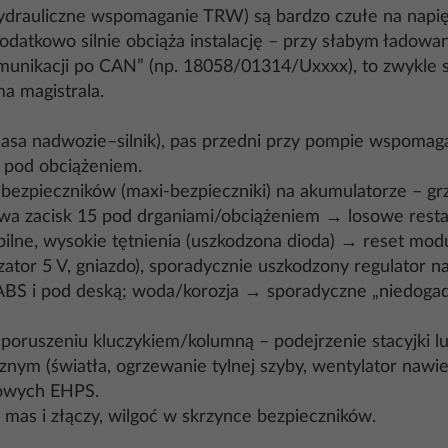
hydrauliczne wspomaganie TRW) są bardzo czułe na napię
odatkowo silnie obciąża instalację – przy słabym ładowa
omunikacji po CAN” (np. 18058/01314/Uxxxx), to zwykle 
ma magistrala.
sa nadwozie–silnik), pas przedni przy pompie wspomaga
 pod obciążeniem.
bezpieczników (maxi‑bezpieczniki) na akumulatorze – grz
ywa zacisk 15 pod drganiami/obciążeniem → losowe restart
abilne, wysokie tętnienia (uszkodzona dioda) → reset mod
zator 5 V, gniazdo), sporadycznie uszkodzony regulator n
ABS i pod deską; woda/korozja → sporadyczne „niedoga
oruszeniu kluczykiem/kolumną – podejrzenie stacyjki lu
znym (światła, ogrzewanie tylnej szyby, wentylator naw
owych EHPS.
 mas i złączy, wilgoć w skrzynce bezpieczników.