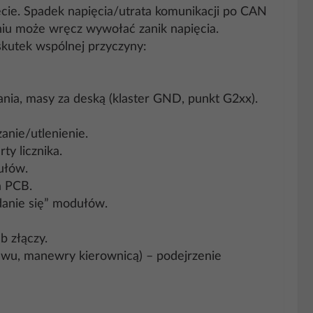
cie. Spadek napięcia/utrata komunikacji po CAN
niu może wręcz wywołać zanik napięcia.
skutek wspólnej przyczyny:
nia, masy za deską (klaster GND, punkt G2xx).
anie/utlenienie.
y licznika.
ułów.
a PCB.
danie się” modułów.
b złączy.
iewu, manewry kierownicą) – podejrzenie