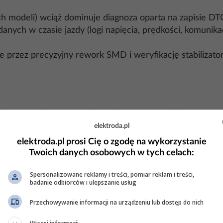
h modeli) wciąż dominuje diagnoza oparta na zapisie DT
 danych w czasie jazdy (logi napięcia, prędkości, komunik
ie przez precyzyjny rework SMD i weryfikację stabiliza
ok. 1 500 obr./min, z pełnym obciążeniem elektrycznym s
oskopem <0,3–0,5 Vpp; na multimetrze w AC nie więcej niż
elektroda.pl
 akumulator): rezystancja między CAN‑H i CAN‑L ≈60 Ω
elektroda.pl prosi Cię o zgodę na wykorzystanie
Twoich danych osobowych w tych celach:
ach pod obciążeniem: docelowo <0,1–0,2 V między klemą
Spersonalizowane reklamy i treści, pomiar reklam i treści,
 objawu:
badanie odbiorców i ulepszanie usług
u zasilania/komunikacji”. Lampka może pozostać do czasu
.
Przechowywanie informacji na urządzeniu lub dostęp do nich