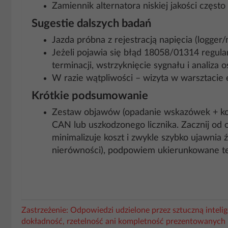
Zamiennik alternatora niskiej jakości częs
Sugestie dalszych badań
Jazda próbna z rejestracją napięcia (logge
Jeżeli pojawia się błąd 18058/01314 regular
terminacji, wstrzyknięcie sygnału i analiza 
W razie wątpliwości – wizyta w warsztacie
Krótkie podsumowanie
Zestaw objawów (opadanie wskazówek + kont
CAN lub uszkodzonego licznika. Zacznij od o
minimalizuje koszt i zwykle szybko ujawnia 
nierówności), podpowiem ukierunkowane tes
Zastrzeżenie: Odpowiedzi udzielone przez sztuczną intel
dokładność, rzetelność ani kompletność prezentowanych 