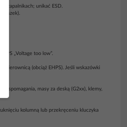
 na zapalnikach; unikać ESD.
oduszek).
EHPS „Voltage too low”.
uj kierownicą (obciąż EHPS). Jeśli wskazówki
e wspomagania, masy za deską (G2xx), klemy,
 stuknięciu kolumną lub przekręceniu kluczyka