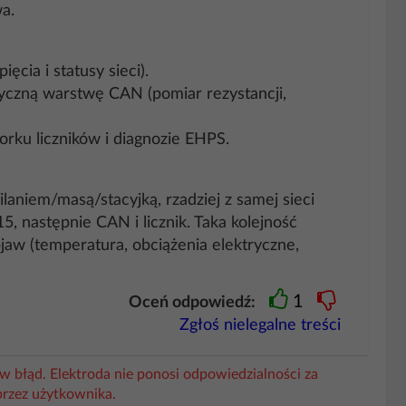
a.
cia i statusy sieci).
izyczną warstwę CAN (pomiar rezystancji,
rku liczników i diagnozie EHPS.
niem/masą/stacyjką, rzadziej z samej sieci
, następnie CAN i licznik. Taka kolejność
bjaw (temperatura, obciążenia elektryczne,
1
Oceń odpowiedź:
Zgłoś nielegalne treści
w błąd. Elektroda nie ponosi odpowiedzialności za
przez użytkownika.