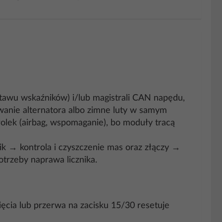
estawu wskaźników) i/lub magistrali CAN napędu,
owanie alternatora albo zimne luty w samym
trolek (airbag, wspomaganie), bo moduły tracą
k → kontrola i czyszczenie mas oraz złączy →
otrzeby naprawa licznika.
ięcia lub przerwa na zacisku 15/30 resetuje