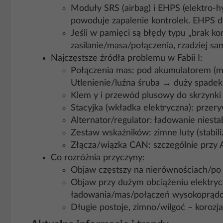
Moduły SRS (airbag) i EHPS (elektro‑
powoduje zapalenie kontrolek. EHPS d
Jeśli w pamięci są błędy typu „brak k
zasilanie/masa/połączenia, rzadziej sa
Najczęstsze źródła problemu w Fabii I:
Połączenia mas: pod akumulatorem (ma
Utlenienie/luźna śruba → duży spadek
Klem y i przewód plusowy do skrzynki 
Stacyjka (wkładka elektryczna): przer
Alternator/regulator: ładowanie niest
Zestaw wskaźników: zimne luty (stabili
Złącza/wiązka CAN: szczególnie przy 
Co rozróżnia przyczyny:
Objaw częstszy na nierównościach/po p
Objaw przy dużym obciążeniu elektryc
ładowania/mas/połączeń wysokoprąd
Długie postoje, zimno/wilgoć – korozja