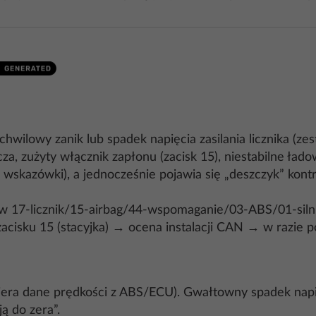
hwilowy zanik lub spadek napięcia zasilania licznika (z
za, zużyty włącznik zapłonu (zacisk 15), niestabilne ład
ją wskazówki), a jednocześnie pojawia się „deszczyk” kon
w 17-licznik/15-airbag/44-wspomaganie/03-ABS/01-silni
 zacisku 15 (stacyjka) → ocena instalacji CAN → w razie p
odbiera dane prędkości z ABS/ECU). Gwałtowny spadek nap
ą do zera”.