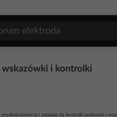
 wskazówki i kontrolki
 prędkościomierza i zapalają się kontrolki poduszek i ws