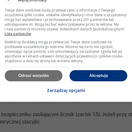
Więcej informacji
umulator i odczekaj min. 10 minut; nie mierzyć oporności
Twoje dane osobowe będą przetwarzane, a informacje z Twojego
 (zwiększona siła na kierownicy) i SRS (brak działania p
urządzenia (pliki cookie, unikalne identyfikatory i inne dane o urządzeniu)
mogą być wyświetlane i przechowywane przez 201 partnerów lub
 kolizji historia może mieć znaczenie dowodowe.
udostępniane im. Mogą też być wykorzystywane przez tę witrynę. My
i nasi partnerzy możemy używać dokładnych danych geolokalizacyjnych.
Lista partnerów
):
Niektórzy dostawcy mogą przetwarzać Twoje dane osobowe na
podstawie uzasadnionego interesu. Możesz się na to nie zgodzić,
‑Steering Assist, 03‑ABS, 01‑Engine.
zmieniając opcje poniżej. Link umożliwiający zarządzanie zgodą lub jej
rak komunikacji CAN), „Supply Voltage B+ low”, błędy 
wycofanie w ramach ustawień dotyczących prywatności i plików cookie
znajdziesz u dołu tej strony lub w menu witryny.
niczki; włącz: światła, ogrzew. szyby, dmuchawa, manewr
Odrzuć wszystko
Akceptuję
tora/regulatora/połączeń wysokoprądowych.
Zarządzaj opcjami
zabezpieczenie: masy nadwozie–silnik, masa przy pompi
 Test spadku napięcia pod obciążeniem.
bezpieczniku zasilającym licznik (zacisk 15). Jeżeli przy
trycznej stacyjki.