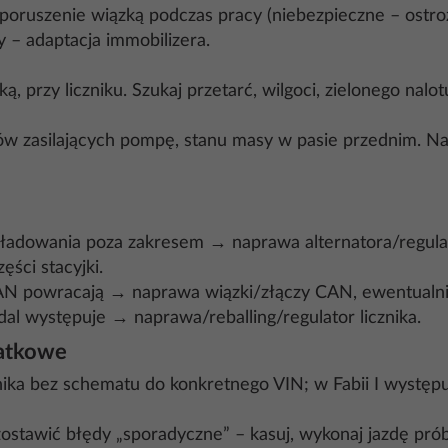
poruszenie wiązką podczas pracy (niebezpieczne – ostroż
y – adaptacja immobilizera.
ą, przy liczniku. Szukaj przetarć, wilgoci, zielonego na
ów zasilających pompę, stanu masy w pasie przednim. Na
e ładowania poza zakresem → naprawa alternatora/regula
ści stacyjki.
 CAN powracają → naprawa wiązki/złączy CAN, ewentual
nadal występuje → naprawa/reballing/regulator licznika.
datkowe
ka bez schematu do konkretnego VIN; w Fabii I występuj
ostawić błędy „sporadyczne” – kasuj, wykonaj jazdę pró