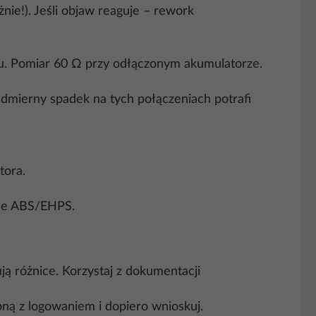
nie!). Jeśli objaw reaguje – rework
lotu. Pomiar 60 Ω przy odłączonym akumulatorze.
dmierny spadek na tych połączeniach potrafi
tora.
nie ABS/EHPS.
ą różnice. Korzystaj z dokumentacji
bną z logowaniem i dopiero wnioskuj.