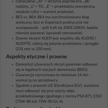
Oznaczenie „20” = skrzynia poprzeczna, „BE”
rodziny, „L” = TD, „E” = przekładnia zewnętrzna,
ostatnie cyfry = wariant przełożeń.
BE3 vs. BE4: BE4 ma synchronizowany bieg
wsteczny, lecz w Expertach praktycznie nie
występowały – jeśli trafi się 20KE/20KM, będzie
również pasować (sprawdź sterowanie).
Dzwon skrzyni XUD9 jest wspólny dla XUD9D i
XUD9TE; różnią się jedynie przełożenia i sprzęgło
(235 mm vs 250 mm).
Aspekty etyczne i prawne
Demontaż używanych skrzyń powinien odbywać
się w legalnych stacjach demontażu (BDO).
Gwarancja rozruchowa to minimum 14 dni –
wymuś ją na sprzedawcy.
Zgodnie z prawem UE (Dyrektywa ELV), wymiana
musi odbywać się przy użyciu oleju
przekładniowego zgodnego z normą PSA B71 2310
(75W-80 lub 75W-90 GL-4).