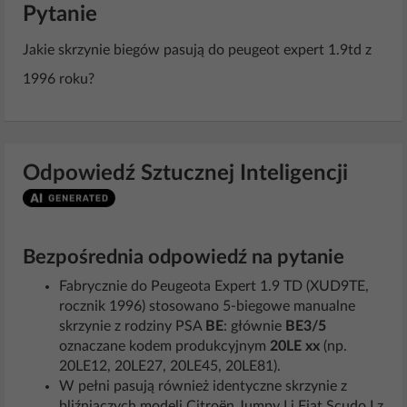
Pytanie
Jakie skrzynie biegów pasują do peugeot expert 1.9td z
1996 roku?
Odpowiedź Sztucznej Inteligencji
Bezpośrednia odpowiedź na pytanie
Fabrycznie do Peugeota Expert 1.9 TD (XUD9TE,
rocznik 1996) stosowano 5-biegowe manualne
skrzynie z rodziny PSA
BE
: głównie
BE3/5
oznaczane kodem produkcyjnym
20LE xx
(np.
20LE12, 20LE27, 20LE45, 20LE81).
W pełni pasują również identyczne skrzynie z
bliźniaczych modeli Citroën Jumpy I i Fiat Scudo I z