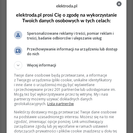
elektroda.pl
Pozwala to utrzymać niskie obroty przy 120 km/h, co
elektroda.pl prosi Cię o zgodę na wykorzystanie
byłoby niemożliwe ze skrzynią 20LD.
Twoich danych osobowych w tych celach:
5. Rekomendowana procedura doboru
Spersonalizowane reklamy i treści, pomiar reklam i
Odczytaj kod VIN i kod skrzyni na obudowie.
treści, badanie odbiorców i ulepszanie usług
W katalogu Service Box lub TecDoc porównaj
Przechowywanie informacji na urządzeniu lub dostęp
przełożenia i typ sterowania.
do nich
Jeżeli nie znajdziesz skrzyni 20LE xx – wybierz
BE3/5 z Jumpy/Scudo 1.9 TD z tym samym
Więcej informacji
numerem przełożenia głównego.
Twoje dane osobowe będą przetwarzane, a informacje
Przy skrzyniach innego pochodzenia (Partner, 306)
z Twojego urządzenia (pliki cookie, unikalne identyfikatory
przygotuj się na:
i inne dane o urządzeniu) mogą być wyświetlane
– przekładkę wysprzęglika / choinki biegów,
i przechowywane przez 201 partnerów lub udostępniane im.
Mogą też być wykorzystywane przez tę witrynę. My i nasi
– dorobienie/link montażowe,
partnerzy możemy używać dokładnych danych
– ewentualną wymianę lewej półosi lub jej łożyska
geolokalizacyjnych.
Lista partnerów
osadczego.
Niektórzy dostawcy mogą przetwarzać Twoje dane osobowe
na podstawie uzasadnionego interesu. Możesz się na to nie
6. Naprawa vs. wymiana
zgodzić, zmieniając opcje poniżej. Link umożliwiający
zarządzanie zgodą lub jej wycofanie w ramach ustawień
• BE-skrzenie są proste w regeneracji; komplet łożysk +
dotyczących prywatności i plików cookie znajdziesz u dołu tej