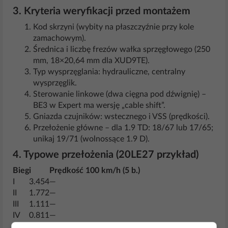
3. Kryteria weryfikacji przed montażem
Kod skrzyni (wybity na płaszczyźnie przy kole
zamachowym).
Średnica i liczbę frezów wałka sprzęgłowego (250
mm, 18×20,64 mm dla XUD9TE).
Typ wysprzęglania: hydrauliczne, centralny
wysprzęglik.
Sterowanie linkowe (dwa cięgna pod dźwignię) –
BE3 w Expert ma wersję „cable shift”.
Gniazda czujników: wstecznego i VSS (prędkości).
Przełożenie główne – dla 1.9 TD: 18/67 lub 17/65;
unikaj 19/71 (wolnossące 1.9 D).
4. Typowe przełożenia (20LE27 przykład)
Bieg
i
Prędkość 100 km/h (5 b.)
I
3.454
—
II
1.772
—
III
1.111
—
IV
0.811
—
V
0.659
ok. 2850 obr/min