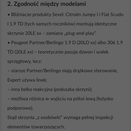
2. Zgodność między modelami
• Bliźniacze produkty Sevel: Citroën Jumpy I i Fiat Scudo
I 1.9 TD (tych samych roczników) montują identyczne
skrzynie 20LE xx – zamiana „plug-and-play”.
• Peugeot Partner/Berlingo 1.9 D (20LD xx) albo 306 1.9
TD (20LE xx) – teoretycznie pasuje dzwon i wałek
sprzęgłowy, lecz:
– starsze Partner/Berlingo mają drążkowe sterowanie,
Expert używa linek;
– inna belka reakcyjna (poduszka skrzyni);
– możliwa różnica w wyjściu na półoś lewą (łożysko
podporowe).
Stąd skrzynia „z osobówki” wymaga pełnej inspekcji
elementów towarzyszących.