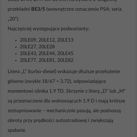
przekładni
BE3/5
(wewnętrzne oznaczenie PSA: seria
„20”).
Najczęściej występujące podwarianty:
20LE09, 20LE12, 20LE13
20LE27, 20LE28
20LE43, 20LE44, 20LE45
20LE77, 20LE81, 20LE82
Litera „L” (turbo-diesel) wskazuje dłuższe przełożenie
główne (zwykle 18/67 ≈ 3.72), odpowiadające
momentowi silnika 1.9 TD. Skrzynie z literą „D” lub „M”
są przeznaczone dla wolnossących 1.9 D i mają krótsze
zestopniowanie – mechanicznie pasują, ale podnoszą
obroty przy prędkości autostradowej i zwiększają
spalanie.