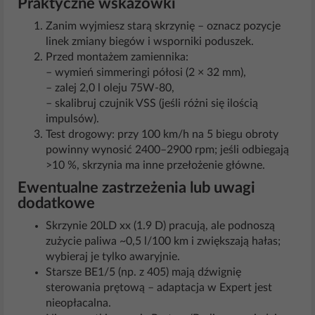
Praktyczne wskazówki
Zanim wyjmiesz starą skrzynię – oznacz pozycje
linek zmiany biegów i wsporniki poduszek.
Przed montażem zamiennika:
– wymień simmeringi półosi (2 × 32 mm),
– zalej 2,0 l oleju 75W-80,
– skalibruj czujnik VSS (jeśli różni się ilością
impulsów).
Test drogowy: przy 100 km/h na 5 biegu obroty
powinny wynosić 2400–2900 rpm; jeśli odbiegają
>10 %, skrzynia ma inne przełożenie główne.
Ewentualne zastrzeżenia lub uwagi
dodatkowe
Skrzynie 20LD xx (1.9 D) pracują, ale podnoszą
zużycie paliwa ~0,5 l/100 km i zwiększają hałas;
wybieraj je tylko awaryjnie.
Starsze BE1/5 (np. z 405) mają dźwignię
sterowania prętową – adaptacja w Expert jest
nieopłacalna.