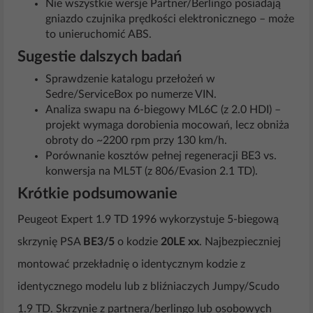
Nie wszystkie wersje Partner/Berlingo posiadają
gniazdo czujnika prędkości elektronicznego – może
to unieruchomić ABS.
Sugestie dalszych badań
Sprawdzenie katalogu przełożeń w
Sedre/ServiceBox po numerze VIN.
Analiza swapu na 6-biegowy ML6C (z 2.0 HDI) –
projekt wymaga dorobienia mocowań, lecz obniża
obroty do ~2200 rpm przy 130 km/h.
Porównanie kosztów pełnej regeneracji BE3 vs.
konwersja na ML5T (z 806/Evasion 2.1 TD).
Krótkie podsumowanie
Peugeot Expert 1.9 TD 1996 wykorzystuje 5-biegową
skrzynię PSA
BE3/5
o kodzie
20LE xx
. Najbezpieczniej
montować przekładnię o identycznym kodzie z
identycznego modelu lub z bliźniaczych Jumpy/Scudo
1.9 TD. Skrzynie z partnera/berlingo lub osobowych