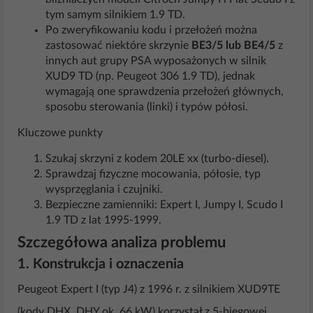
tym samym silnikiem 1.9 TD.
Po zweryfikowaniu kodu i przełożeń można
zastosować niektóre skrzynie
BE3/5 lub BE4/5
z
innych aut grupy PSA wyposażonych w silnik
XUD9 TD (np. Peugeot 306 1.9 TD), jednak
wymagają one sprawdzenia przełożeń głównych,
sposobu sterowania (linki) i typów półosi.
Kluczowe punkty
Szukaj skrzyni z kodem 20LE xx (turbo-diesel).
Sprawdzaj fizyczne mocowania, półosie, typ
wysprzęglania i czujniki.
Bezpieczne zamienniki: Expert I, Jumpy I, Scudo I
1.9 TD z lat 1995-1999.
Szczegółowa analiza problemu
1. Konstrukcja i oznaczenia
Peugeot Expert I (typ J4) z 1996 r. z silnikiem XUD9TE
(kody DHX, DHY ok. 66 kW) korzystał z 5-biegowej