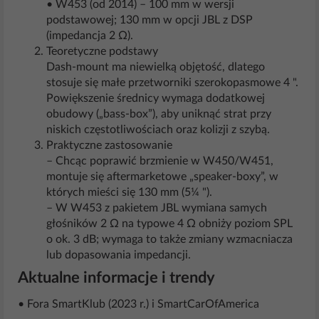
• W453 (od 2014) – 100 mm w wersji
podstawowej; 130 mm w opcji JBL z DSP
(impedancja 2 Ω).
Teoretyczne podstawy
Dash-mount ma niewielką objętość, dlatego
stosuje się małe przetworniki szerokopasmowe 4 ".
Powiększenie średnicy wymaga dodatkowej
obudowy („bass-box”), aby uniknąć strat przy
niskich częstotliwościach oraz kolizji z szybą.
Praktyczne zastosowanie
– Chcąc poprawić brzmienie w W450/W451,
montuje się aftermarketowe „speaker-boxy”, w
których mieści się 130 mm (5¼ ").
– W W453 z pakietem JBL wymiana samych
głośników 2 Ω na typowe 4 Ω obniży poziom SPL
o ok. 3 dB; wymaga to także zmiany wzmacniacza
lub dopasowania impedancji.
Aktualne informacje i trendy
• Fora SmartKlub (2023 r.) i SmartCarOfAmerica