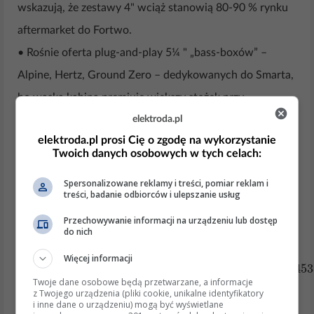
wskazują, że zestawy 4" wciąż stanowią 80-90 % rynku
aftermarket do Fortwo.
• Rośnie oferta plug-and-play 5¼ " „bass-boxów” –
Alpine, Hertz, Ground Zero – dedykowanych do Smarta,
bo wąska kabina premiuje większy stożek przy
elektroda.pl
zachowaniu małej głębokości (< 45 mm).
elektroda.pl prosi Cię o zgodę na wykorzystanie
• Coraz częściej stosuje się głośniki o niskiej impedancji
Twoich danych osobowych w tych celach:
(2 Ω) do współpracy z fabrycznymi wzmacniaczami klasy
Spersonalizowane reklamy i treści, pomiar reklam i
D.
treści, badanie odbiorców i ulepszanie usług
Wspierające wyjaśnienia i detale
Przechowywanie informacji na urządzeniu lub dostęp
do nich
Głębokość montażowa – decydujący parametr:
Więcej informacji
głębokość
max
≈
50
mm (W450/W451)
mm (W453)
,
55
ł
ę
ś
ć
Twoje dane osobowe będą przetwarzane, a informacje
z Twojego urządzenia (pliki cookie, unikalne identyfikatory
i inne dane o urządzeniu) mogą być wyświetlane