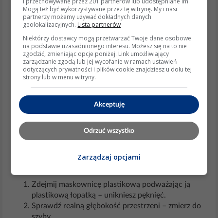
i przechowywane przez 201 partnerów lub udostępniane im.
Śruby fabryczne rozmieszczone co 120°. Adapter typu
Mogą też być wykorzystywane przez tę witrynę. My i nasi
partnerzy możemy używać dokładnych danych
„tri-mount” konwertuje je do klasycznego kołnierza 4-"
geolokalizacyjnych.
Lista partnerów
lub 5¼-".
Niektórzy dostawcy mogą przetwarzać Twoje dane osobowe
na podstawie uzasadnionego interesu. Możesz się na to nie
zgodzić, zmieniając opcje poniżej. Link umożliwiający
Aspekty etyczne i prawne
zarządzanie zgodą lub jej wycofanie w ramach ustawień
dotyczących prywatności i plików cookie znajdziesz u dołu tej
• Nie ingeruj w wiązkę CAN przy systemie JBL;
strony lub w menu witryny.
naruszenie homologacji może prowadzić do utraty
gwarancji.
Akceptuję
• Głośna muzyka w małej kabinie Smart wymaga
Odrzuć wszystko
ochrony słuchu – PN-EN 50332-3 określa dopuszczalne
poziomy SPL.
Zarządzaj opcjami
Praktyczne wskazówki
Zdejmij maskownicę plastikową podważając ją
plastikową łopatką – unikniesz pęknięć.
Sprawdź realną głębokość przestrzeni – zmierz do
szyby.