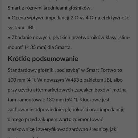
Smart z różnymi średnicami głośników.
• Ocena wpływu impedancji 2 Ω vs 4 Ω na efektywność
systemu JBL.
• Zbadanie nowych, płytkich przetworników klasy „slim-
mount” (< 35 mm) dla Smarta.
Krótkie podsumowanie
Standardowy głośnik „pod szybą” w Smart Fortwo to
100 mm (4 "). W nowszym W453 z pakietem JBL albo
przy użyciu aftermarketowych „speaker-boxów” można
tam zamontować 130 mm (5¼ "). Kluczowe jest
zachowanie odpowiedniej głębokości oraz impedancji,
dlatego przed zakupem warto zdemontować
maskownicę i zweryfikować zarówno średnicę, jak i