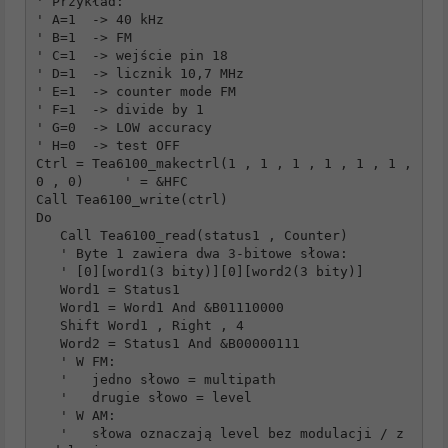
' Przykład:

' A=1  -> 40 kHz

' B=1  -> FM

' C=1  -> wejście pin 18

' D=1  -> licznik 10,7 MHz

' E=1  -> counter mode FM

' F=1  -> divide by 1

' G=0  -> LOW accuracy

' H=0  -> test OFF

Ctrl = Tea6100_makectrl(1 , 1 , 1 , 1 , 1 , 1 , 
0 , 0)     ' = &HFC

Call Tea6100_write(ctrl)

Do

   Call Tea6100_read(status1 , Counter)

   ' Byte 1 zawiera dwa 3-bitowe słowa:

   ' [0][word1(3 bity)][0][word2(3 bity)]

   Word1 = Status1

   Word1 = Word1 And &B01110000

   Shift Word1 , Right , 4

   Word2 = Status1 And &B00000111

   ' W FM:

   '   jedno słowo = multipath

   '   drugie słowo = level

   ' W AM:

   '   słowa oznaczają level bez modulacji / z 