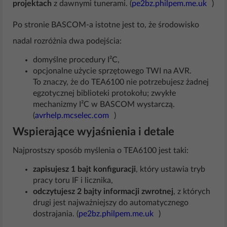
projektach
z dawnymi tunerami. (
pe2bz.philpem.me.uk
)
Po stronie BASCOM-a istotne jest to, że środowisko
nadal rozróżnia dwa podejścia:
domyślne procedury I²C,
opcjonalne użycie sprzętowego TWI na AVR.
To znaczy, że do TEA6100 nie potrzebujesz żadnej
egzotycznej biblioteki protokołu; zwykłe
mechanizmy I²C w BASCOM wystarczą.
(
avrhelp.mcselec.com
)
Wspierające wyjaśnienia i detale
Najprostszy sposób myślenia o TEA6100 jest taki:
zapisujesz 1 bajt konfiguracji
, który ustawia tryb
pracy toru IF i licznika,
odczytujesz 2 bajty informacji zwrotnej
, z których
drugi jest najważniejszy do automatycznego
dostrajania. (
pe2bz.philpem.me.uk
)