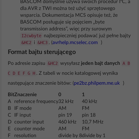
BASCOM domyślnie używa swoich procedur I²C, a
dla AVR z TWI można też użyć sprzętowego
wsparcia. Dokumentacja MCS opisuje też, że
BASCOM posługuje się pojęciem „byte
transmission address”, więc przy surowym
I2cwbyte
najbezpieczniej podawać już pełne bajty
&HC2
i
&HC3
. (
avrhelp.mcselec.com
)
Format bajtu sterującego
Po adresie zapisu
&HC2
wysyłasz
jeden bajt danych
A B
C D E F G H
. Z tabeli w nocie katalogowej wynika
następujące znaczenie bitów: (
pe2bz.philpem.me.uk
)
Bit
Znaczenie
0
1
A
reference frequency
32 kHz
40 kHz
B
IF mode
AM
FM
C
IF input
pin 19
pin 18
D
counter input
460 kHz
10,7 MHz
E
counter mode
AM
FM
F
resolution
divide by 8
divide by 1