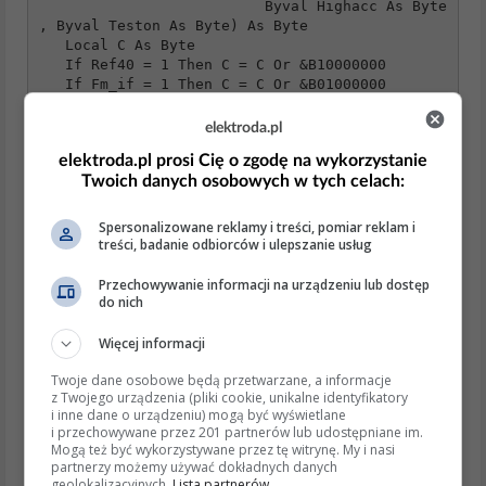
                          Byval Highacc As Byte 
, Byval Teston As Byte) As Byte

   Local C As Byte

   If Ref40 = 1 Then C = C Or &B10000000

   If Fm_if = 1 Then C = C Or &B01000000

   If Input18 = 1 Then C = C Or &B00100000

   If Cnt10m7 = 1 Then C = C Or &B00010000

elektroda.pl
   If Cntfm = 1 Then C = C Or &B00001000

elektroda.pl prosi Cię o zgodę na wykorzystanie
   If Div1 = 1 Then C = C Or &B00000100

Twoich danych osobowych w tych celach:
   If Highacc = 1 Then C = C Or &B00000010

   If Teston = 1 Then C = C Or &B00000001

   Tea6100_makectrl = C

Spersonalizowane reklamy i treści, pomiar reklam i
End Function
treści, badanie odbiorców i ulepszanie usług
Co zwraca odczyt
Przechowywanie informacji na urządzeniu lub dostęp
do nich
Nota katalogowa pokazuje, że po adresie odczytu
&HC3
Więcej informacji
TEA6100 wysyła:
Twoje dane osobowe będą przetwarzane, a informacje
z Twojego urządzenia (pliki cookie, unikalne identyfikatory
Output data byte 1
— dwa 3-bitowe słowa ADC,
i inne dane o urządzeniu) mogą być wyświetlane
Output data byte 2
—
8-bitowy frequency
i przechowywane przez 201 partnerów lub udostępniane im.
counter
. (
pe2bz.philpem.me.uk
)
Mogą też być wykorzystywane przez tę witrynę. My i nasi
partnerzy możemy używać dokładnych danych
geolokalizacyjnych.
Lista partnerów
Dodatkowo producent podaje znaczenie dwóch 3-