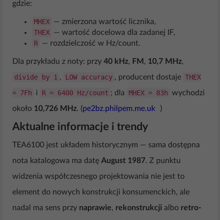
gdzie:
MHEX
— zmierzona wartość licznika,
THEX
— wartość docelowa dla zadanej IF,
R
— rozdzielczość w Hz/count.
Dla przykładu z noty: przy
40 kHz
,
FM
,
10,7 MHz
,
divide by 1
,
LOW accuracy
, producent dostaje
THEX
= 7Fh
i
R = 6400 Hz/count
; dla
MHEX = 83h
wychodzi
około
10,726 MHz
. (
pe2bz.philpem.me.uk
)
Aktualne informacje i trendy
TEA6100 jest układem historycznym — sama dostępna
nota katalogowa ma datę
August 1987
. Z punktu
widzenia współczesnego projektowania nie jest to
element do nowych konstrukcji konsumenckich, ale
nadal ma sens przy
naprawie
,
rekonstrukcji
albo
retro-