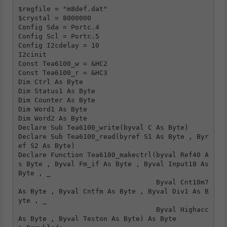
$regfile = "m8def.dat"

$crystal = 8000000

Config Sda = Portc.4

Config Scl = Portc.5

Config I2cdelay = 10

I2cinit

Const Tea6100_w = &HC2

Const Tea6100_r = &HC3

Dim Ctrl As Byte

Dim Status1 As Byte

Dim Counter As Byte

Dim Word1 As Byte

Dim Word2 As Byte

Declare Sub Tea6100_write(byval C As Byte)

Declare Sub Tea6100_read(byref S1 As Byte , Byr
ef S2 As Byte)

Declare Function Tea6100_makectrl(byval Ref40 A
s Byte , Byval Fm_if As Byte , Byval Input18 As 
Byte , _

                                  Byval Cnt10m7 
As Byte , Byval Cntfm As Byte , Byval Div1 As B
yte , _

                                  Byval Highacc 
As Byte , Byval Teston As Byte) As Byte
