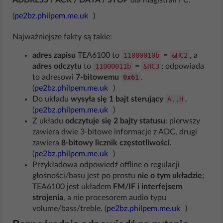
ADDRESS / ACK / DATA / STOP
dla magistrali I²C.
(
pe2bz.philpem.me.uk
)
Najważniejsze fakty są takie:
adres zapisu
TEA6100 to
11000010b
=
&HC2
, a
adres odczytu
to
11000011b
=
&HC3
; odpowiada
to adresowi
7-bitowemu
0x61
.
(
pe2bz.philpem.me.uk
)
Do układu
wysyła się 1 bajt sterujący
A..H
.
(
pe2bz.philpem.me.uk
)
Z układu
odczytuje się 2 bajty statusu
: pierwszy
zawiera dwie 3-bitowe informacje z ADC, drugi
zawiera
8-bitowy licznik częstotliwości
.
(
pe2bz.philpem.me.uk
)
Przykładowa odpowiedź offline o regulacji
głośności/basu jest po prostu
nie o tym układzie
;
TEA6100 jest układem
FM/IF i interfejsem
strojenia
, a nie procesorem audio typu
volume/bass/treble. (
pe2bz.philpem.me.uk
)