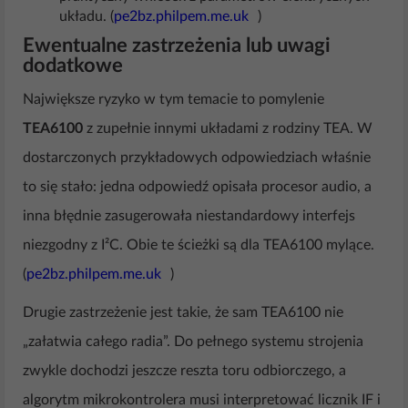
układu. (
pe2bz.philpem.me.uk
)
Ewentualne zastrzeżenia lub uwagi
dodatkowe
Największe ryzyko w tym temacie to pomylenie
TEA6100
z zupełnie innymi układami z rodziny TEA. W
dostarczonych przykładowych odpowiedziach właśnie
to się stało: jedna odpowiedź opisała procesor audio, a
inna błędnie zasugerowała niestandardowy interfejs
niezgodny z I²C. Obie te ścieżki są dla TEA6100 mylące.
(
pe2bz.philpem.me.uk
)
Drugie zastrzeżenie jest takie, że sam TEA6100 nie
„załatwia całego radia”. Do pełnego systemu strojenia
zwykle dochodzi jeszcze reszta toru odbiorczego, a
algorytm mikrokontrolera musi interpretować licznik IF i