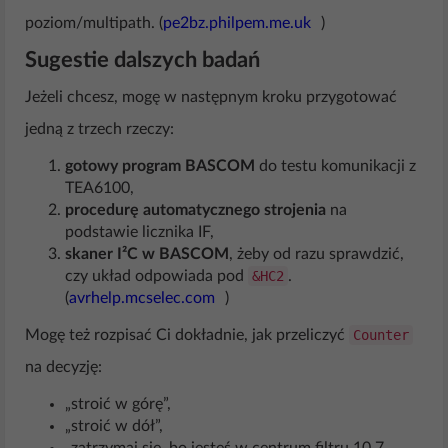
poziom/multipath. (
pe2bz.philpem.me.uk
)
Sugestie dalszych badań
Jeżeli chcesz, mogę w następnym kroku przygotować
jedną z trzech rzeczy:
gotowy program BASCOM
do testu komunikacji z
TEA6100,
procedurę automatycznego strojenia
na
podstawie licznika IF,
skaner I²C w BASCOM
, żeby od razu sprawdzić,
czy układ odpowiada pod
&HC2
.
(
avrhelp.mcselec.com
)
Mogę też rozpisać Ci dokładnie, jak przeliczyć
Counter
na decyzję:
„stroić w górę”,
„stroić w dół”,