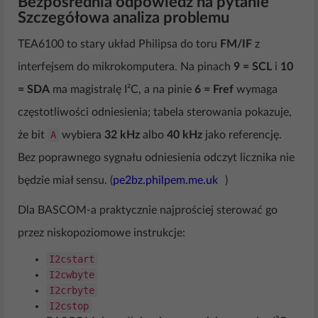
Bezpośrednia odpowiedź na pytanie
Szczegółowa analiza problemu
TEA6100 to stary układ Philipsa do toru
FM/IF
z
interfejsem do mikrokomputera. Na pinach
9 = SCL
i
10
= SDA
ma magistralę I²C, a na pinie
6 = Fref
wymaga
częstotliwości odniesienia; tabela sterowania pokazuje,
że bit
A
wybiera
32 kHz
albo
40 kHz
jako referencję.
Bez poprawnego sygnału odniesienia odczyt licznika nie
będzie miał sensu. (
pe2bz.philpem.me.uk
)
Dla BASCOM-a praktycznie najprościej sterować go
przez niskopoziomowe instrukcje:
I2cstart
I2cwbyte
I2crbyte
I2cstop