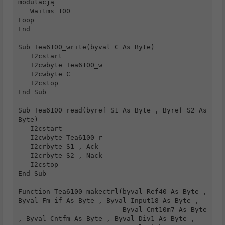
modulacją

   Waitms 100

Loop

End

Sub Tea6100_write(byval C As Byte)

   I2cstart

   I2cwbyte Tea6100_w

   I2cwbyte C

   I2cstop

End Sub

Sub Tea6100_read(byref S1 As Byte , Byref S2 As 
Byte)

   I2cstart

   I2cwbyte Tea6100_r

   I2crbyte S1 , Ack

   I2crbyte S2 , Nack

   I2cstop

End Sub

Function Tea6100_makectrl(byval Ref40 As Byte , 
Byval Fm_if As Byte , Byval Input18 As Byte , _

                          Byval Cnt10m7 As Byte 
, Byval Cntfm As Byte , Byval Div1 As Byte , _
