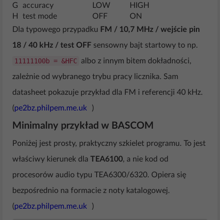
G
accuracy
LOW
HIGH
H
test mode
OFF
ON
Dla typowego przypadku
FM / 10,7 MHz / wejście pin
18 / 40 kHz / test OFF
sensowny bajt startowy to np.
11111100b = &HFC
albo z innym bitem dokładności,
zależnie od wybranego trybu pracy licznika. Sam
datasheet pokazuje przykład dla FM i referencji 40 kHz.
(
pe2bz.philpem.me.uk
)
Minimalny przykład w BASCOM
Poniżej jest prosty, praktyczny szkielet programu. To jest
właściwy kierunek dla
TEA6100
, a nie kod od
procesorów audio typu TEA6300/6320. Opiera się
bezpośrednio na formacie z noty katalogowej.
(
pe2bz.philpem.me.uk
)