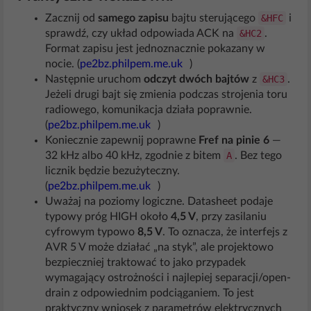
Zacznij od
samego zapisu
bajtu sterującego
&HFC
i
sprawdź, czy układ odpowiada ACK na
&HC2
.
Format zapisu jest jednoznacznie pokazany w
nocie. (
pe2bz.philpem.me.uk
)
Następnie uruchom
odczyt dwóch bajtów
z
&HC3
.
Jeżeli drugi bajt się zmienia podczas strojenia toru
radiowego, komunikacja działa poprawnie.
(
pe2bz.philpem.me.uk
)
Koniecznie zapewnij poprawne
Fref na pinie 6
—
32 kHz albo 40 kHz, zgodnie z bitem
A
. Bez tego
licznik będzie bezużyteczny.
(
pe2bz.philpem.me.uk
)
Uważaj na poziomy logiczne. Datasheet podaje
typowy próg HIGH około
4,5 V
, przy zasilaniu
cyfrowym typowo
8,5 V
. To oznacza, że interfejs z
AVR 5 V może działać „na styk”, ale projektowo
bezpieczniej traktować to jako przypadek
wymagający ostrożności i najlepiej separacji/open-
drain z odpowiednim podciąganiem. To jest
praktyczny wniosek z parametrów elektrycznych