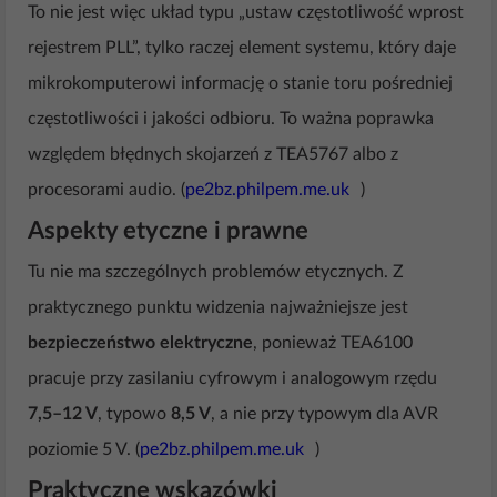
To nie jest więc układ typu „ustaw częstotliwość wprost
rejestrem PLL”, tylko raczej element systemu, który daje
mikrokomputerowi informację o stanie toru pośredniej
częstotliwości i jakości odbioru. To ważna poprawka
względem błędnych skojarzeń z TEA5767 albo z
procesorami audio. (
pe2bz.philpem.me.uk
)
Aspekty etyczne i prawne
Tu nie ma szczególnych problemów etycznych. Z
praktycznego punktu widzenia najważniejsze jest
bezpieczeństwo elektryczne
, ponieważ TEA6100
pracuje przy zasilaniu cyfrowym i analogowym rzędu
7,5–12 V
, typowo
8,5 V
, a nie przy typowym dla AVR
poziomie 5 V. (
pe2bz.philpem.me.uk
)
Praktyczne wskazówki