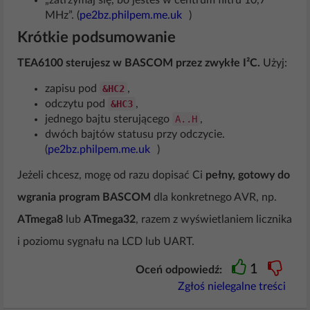
„zatrzymaj się, bo jesteś w centrum filtru 10,7
MHz”. (
pe2bz.philpem.me.uk
)
Krótkie podsumowanie
TEA6100 sterujesz w BASCOM przez zwykłe I²C.
Użyj:
zapisu pod
&HC2
,
odczytu pod
&HC3
,
jednego bajtu sterującego
A..H
,
dwóch bajtów statusu przy odczycie.
(
pe2bz.philpem.me.uk
)
Jeżeli chcesz, mogę od razu dopisać Ci
pełny, gotowy do
wgrania program BASCOM
dla konkretnego AVR, np.
ATmega8
lub
ATmega32
, razem z wyświetlaniem licznika
i poziomu sygnału na LCD lub UART.
1
Oceń odpowiedź:
Zgłoś nielegalne treści