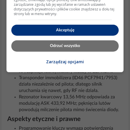
Coraz częstsze systemy Keyless Entry/Start
zarządzanie zgodą lub jej wycofanie w ramach ustawień
wykorzystują pasmo UWB + BLE; procedury
dotyczących prywatności i plików cookie znajdziesz u dołu tej
strony lub w menu witryny.
awaryjne różnią się od klasycznego RF 433 MHz.
Po COVID-19 wzrost kradzieży „relay-attack” →
OEM-y zawęziły okno kodów rolling-code; drobne
Akceptuję
rozładowanie baterii częściej wymaga
resynchronizacji.
Odrzuć wszystko
Wspierające wyjaśnienia i detale
BSI (Boîtier de Servitude Intelligent) – centralny
Zarządzaj opcjami
moduł nadzorujący komfort, immobilizer, sygnały
RF; zapisuje identyfikatory kluczy w EEPROM.
Transponder immobilizera (ID46 PCF7941/7953)
działa niezależnie od pilota; dlatego silnik
uruchamia się nawet, gdy RF nie działa.
Rezonator kwarcowy 13,56 MHz odpowiada za
modulację ASK 433,92 MHz; pęknięcia lutów
powodują milczenie pilota mimo świecenia diody.
Aspekty etyczne i prawne
Programowanie kluczy wymaga potwierdzenia