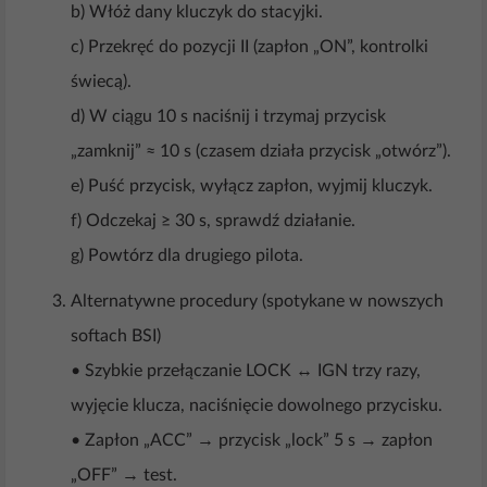
b) Włóż dany kluczyk do stacyjki.
c) Przekręć do pozycji II (zapłon „ON”, kontrolki
świecą).
d) W ciągu 10 s naciśnij i trzymaj przycisk
„zamknij” ≈ 10 s (czasem działa przycisk „otwórz”).
e) Puść przycisk, wyłącz zapłon, wyjmij kluczyk.
f) Odczekaj ≥ 30 s, sprawdź działanie.
g) Powtórz dla drugiego pilota.
Alternatywne procedury (spotykane w nowszych
softach BSI)
• Szybkie przełączanie LOCK ↔ IGN trzy razy,
wyjęcie klucza, naciśnięcie dowolnego przycisku.
• Zapłon „ACC” → przycisk „lock” 5 s → zapłon
„OFF” → test.