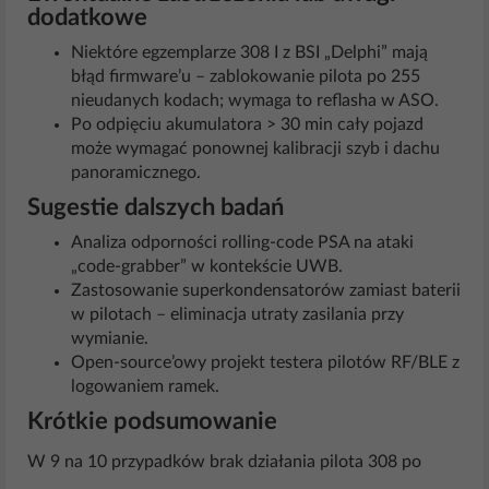
dodatkowe
Niektóre egzemplarze 308 I z BSI „Delphi” mają
błąd firmware’u – zablokowanie pilota po 255
nieudanych kodach; wymaga to reflasha w ASO.
Po odpięciu akumulatora > 30 min cały pojazd
może wymagać ponownej kalibracji szyb i dachu
panoramicznego.
Sugestie dalszych badań
Analiza odporności rolling-code PSA na ataki
„code-grabber” w kontekście UWB.
Zastosowanie superkondensatorów zamiast baterii
w pilotach – eliminacja utraty zasilania przy
wymianie.
Open-source’owy projekt testera pilotów RF/BLE z
logowaniem ramek.
Krótkie podsumowanie
W 9 na 10 przypadków brak działania pilota 308 po