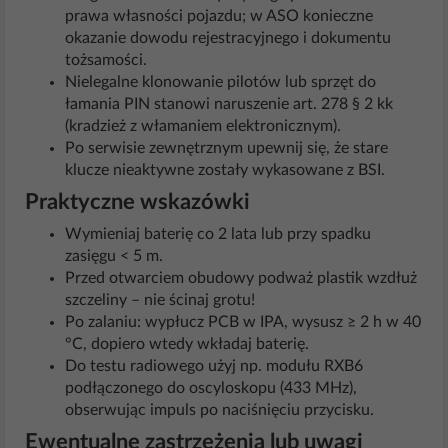
prawa własności pojazdu; w ASO konieczne
okazanie dowodu rejestracyjnego i dokumentu
tożsamości.
Nielegalne klonowanie pilotów lub sprzęt do
łamania PIN stanowi naruszenie art. 278 § 2 kk
(kradzież z włamaniem elektronicznym).
Po serwisie zewnętrznym upewnij się, że stare
klucze nieaktywne zostały wykasowane z BSI.
Praktyczne wskazówki
Wymieniaj baterię co 2 lata lub przy spadku
zasięgu < 5 m.
Przed otwarciem obudowy podważ plastik wzdłuż
szczeliny – nie ścinaj grotu!
Po zalaniu: wypłucz PCB w IPA, wysusz ≥ 2 h w 40
°C, dopiero wtedy wkładaj baterię.
Do testu radiowego użyj np. modułu RXB6
podłączonego do oscyloskopu (433 MHz),
obserwując impuls po naciśnięciu przycisku.
Ewentualne zastrzeżenia lub uwagi