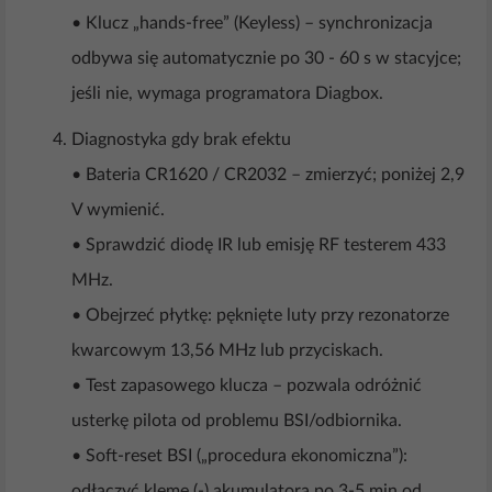
• Klucz „hands-free” (Keyless) – synchronizacja
odbywa się automatycznie po 30 - 60 s w stacyjce;
jeśli nie, wymaga programatora Diagbox.
Diagnostyka gdy brak efektu
• Bateria CR1620 / CR2032 – zmierzyć; poniżej 2,9
V wymienić.
• Sprawdzić diodę IR lub emisję RF testerem 433
MHz.
• Obejrzeć płytkę: pęknięte luty przy rezonatorze
kwarcowym 13,56 MHz lub przyciskach.
• Test zapasowego klucza – pozwala odróżnić
usterkę pilota od problemu BSI/odbiornika.
• Soft-reset BSI („procedura ekonomiczna”):
odłączyć klemę (-) akumulatora po 3-5 min od