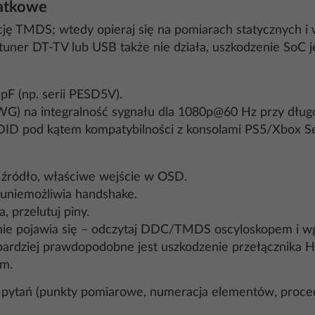
datkowe
cję TMDS; wtedy opieraj się na pomiarach statycznych 
i tuner DT-TV lub USB także nie działa, uszkodzenie So
pF (np. serii PESD5V).
WG) na integralność sygnału dla 1080p@60 Hz przy dług
DID pod kątem kompatybilności z konsolami PS5/Xbox Se
ne źródło, właściwe wejście w OSD.
 uniemożliwia handshake.
, przelutuj piny.
l nie pojawia się – odczytaj DDC/TMDS oscyloskopem i wg
jbardziej prawdopodobne jest uszkodzenie przełącznika
em.
 pytań (punkty pomiarowe, numeracja elementów, proce