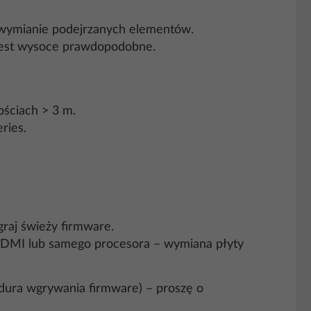
i wymianie podejrzanych elementów.
C jest wysoce prawdopodobne.
ościach > 3 m.
ries.
raj świeży firmware.
 HDMI lub samego procesora – wymiana płyty
dura wgrywania firmware) – proszę o