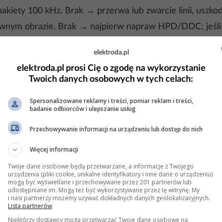
kiety 100 kHz. Brak → przerwa lub zwarcie linii, uszkod
wnym obrazie. Brak → najpierw napraw HPD/DDC; jeśli 
elektroda.pl
elektroda.pl prosi Cię o zgodę na wykorzystanie
brak OSD lub wszystkie wejścia nieaktywne.
Twoich danych osobowych w tych celach:
 MS3663S.PA-671 (dostępne m.in. na TeckWiki i Elektr
Spersonalizowane reklamy i treści, pomiar reklam i treści,
badanie odbiorców i ulepszanie usług
nu serwisowego (ryzyko zawieszenia).
Przechowywanie informacji na urządzeniu lub dostęp do nich
Więcej informacji
ej, 90 % skuteczności przy braku +5 V).
adków po przepięciu).
Twoje dane osobowe będą przetwarzane, a informacje z Twojego
urządzenia (pliki cookie, unikalne identyfikatory i inne dane o urządzeniu)
).
mogą być wyświetlane i przechowywane przez 201 partnerów lub
udostępniane im. Mogą też być wykorzystywane przez tę witrynę. My
i nasi partnerzy możemy używać dokładnych danych geolokalizacyjnych.
a lutowania BGA lub wymiany płyty).
Lista partnerów
Niektórzy dostawcy mogą przetwarzać Twoje dane osobowe na