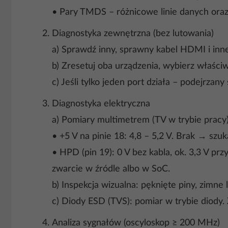
• Pary TMDS – różnicowe linie danych ora
Diagnostyka zewnętrzna (bez lutowania)
a) Sprawdź inny, sprawny kabel HDMI i inne
b) Zresetuj oba urządzenia, wybierz właśc
c) Jeśli tylko jeden port działa – podejrzany
Diagnostyka elektryczna
a) Pomiary multimetrem (TV w trybie pracy)
• +5 V na pinie 18: 4,8 – 5,2 V. Brak → szuk
• HPD (pin 19): 0 V bez kabla, ok. 3,3 V pr
zwarcie w źródle albo w SoC.
b) Inspekcja wizualna: pęknięte piny, zimne 
c) Diody ESD (TVS): pomiar w trybie diody
Analiza sygnałów (oscyloskop ≥ 200 MHz)