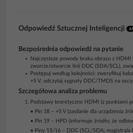
Odpowiedź Sztucznej Inteligencji
Bezpośrednia odpowiedź na pytanie
Najczęstsze powody braku obrazu z HDMI w 
zwarcie/otwarcie linii DDC (SDA/SCL), zwar
Postępuj według kolejności: zweryfikuj kabe
+5 V, odczytaj sygnały DDC/TMDS na oscylo
Szczegółowa analiza problemu
Podstawy teoretyczne HDMI (z punktami 
• Pin 18 – +5 V (zasilanie dla urządzenia ź
• Pin 19 – HPD (informuje źródło, że odbior
• Piny 15/16 – DDC (SCL/SDA; magistrala I