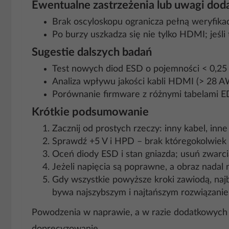
Ewentualne zastrzeżenia lub uwagi do
Brak oscyloskopu ogranicza pełną weryfika
Po burzy uszkadza się nie tylko HDMI; jeśl
Sugestie dalszych badań
Test nowych diod ESD o pojemności < 0,25 
Analiza wpływu jakości kabli HDMI (> 28 A
Porównanie firmware z różnymi tabelami E
Krótkie podsumowanie
Zacznij od prostych rzeczy: inny kabel, in
Sprawdź +5 V i HPD – brak któregokolwiek
Oceń diody ESD i stan gniazda; usuń zwarcia
Jeżeli napięcia są poprawne, a obraz nada
Gdy wszystkie powyższe kroki zawiodą, na
bywa najszybszym i najtańszym rozwiązani
Powodzenia w naprawie, a w razie dodatkowych