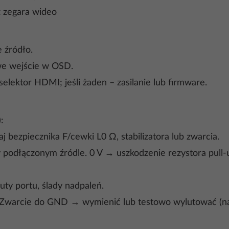
z zegara wideo
 źródło.
iwe wejście w OSD.
 selektor HDMI; jeśli żaden – zasilanie lub firmware.
:
aj bezpiecznika F/cewki L0 Ω, stabilizatora lub zwarcia.
zy podłączonym źródle. 0 V → uszkodzenie rezystora pull-
luty portu, ślady nadpaleń.
. Zwarcie do GND → wymienić lub testowo wylutować (na 