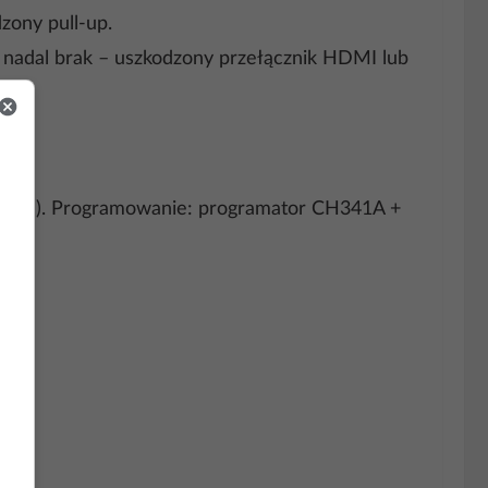
zony pull-up.
nadal brak – uszkodzony przełącznik HDMI lub
oTanya). Programowanie: programator CH341A +