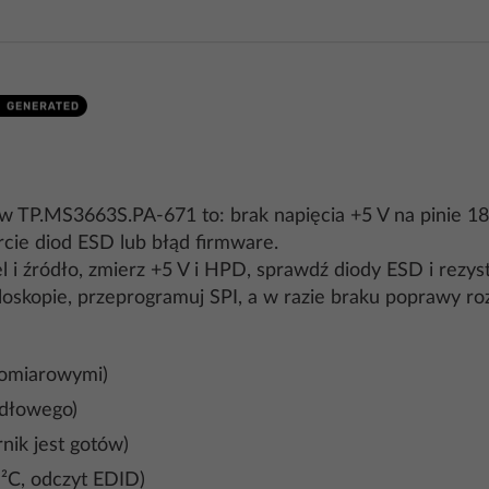
TP.MS3663S.PA-671 to: brak napięcia +5 V na pinie 18, u
cie diod ESD lub błąd firmware.
l i źródło, zmierz +5 V i HPD, sprawdź diody ESD i rezyst
skopie, przeprogramuj SPI, a w razie braku poprawy ro
pomiarowymi)
ródłowego)
nik jest gotów)
²C, odczyt EDID)