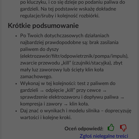
po kluczyku, i co się dzieje po podaniu paliwa do
gardzieli. Na tej podstawie wskażę dokładne
regulacje/śruby i kolejność rozbiórki.
Krótkie podsumowanie
Po Twoich dotychczasowych działaniach
najbardziej prawdopodobne są: brak zasilania
paliwem do dyszy
(elektrozawór/filtr/odpowietrznik/pompa/impuls),
zwarcie przewodu „kill” (czujniki/stacyjka), zbyt
mały luz zaworowy lub ścięty klin koła
zamachowego.
Wykonaj w tej kolejności: test z paliwem do
gardzieli → odpięcie „kill” przy cewce →
sprawdzenie elektrozaworu i dopływu paliwa →
kompresja i zawory → klin koła.
Daj znać o wynikach i modelu silnika – doprecyzuję
wartości i kolejne kroki.
Oceń odpowiedź:
Zgłoś nielegalne treści