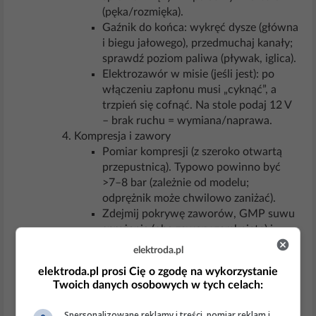
(pęka/rozmięka).
Gaźnik do końca: wykręć dysze (główna
i biegu jałowego), przedmuchaj kanały;
sprawdź poziom paliwa (pływak, iglica).
Elektrozawór w misie (jeśli jest): po
włączeniu zapłonu musi „cyknąć”, a
trzpień się cofnąć. Na stole podaj 12 V
– brak ruchu = wymiana/naprawa.
Kompresja i zawory
Pomiar kompresji (z szeroko otwartą
przepustnicą). Typowo powinno być
>7–8 bar (zależnie od modelu;
odprężnik może chwilowo zaniżać).
Zdejmij pokrywę zaworów, GMP suwu
sprężania (oba zawory zamknięte) i
sprawdź luz: orientacyjnie ssący 0,10–
elektroda.pl
0,15 mm, wydech 0,15–0,20 mm
elektroda.pl prosi Cię o zgodę na wykorzystanie
(zależnie od silnika – sprawdź
Twoich danych osobowych w tych celach:
serwisówkę). Zbyt mały luz = zawór
„podparty” → brak kompresji.
Spersonalizowane reklamy i treści, pomiar reklam i