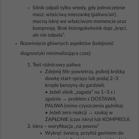
Silnik odpali tylko wtedy, gdy jednocześnie
masz: właściwą mieszankę (paliwo/air),
mocną iskrę we właściwym momencie oraz
kompresję. Brak któregokolwiek daje „kręci,
ale nie odpala”.
Rozwinięcie głównych aspektów (kolejność
diagnostyki minimalizująca czas):
Test różnicowy paliwa
Zdejmij filtr powietrza, psiknij krótką
dawkę start-sprayu lub podaj 2–3
krople benzyny do gardzieli.
• Jeżeli silnik „zagada” na 1–3 s i
zgaśnie → problem z DOSTAWĄ
PALIWA (mimo czyszczenia gaźnika).
• Jeżeli zero reakcji → szukaj w
ZAPŁONIE (czas iskry) lub KOMPRESJI.
Iskra – weryfikacja „na pewno”
Wykręć świecę, przyłóż gwintem do