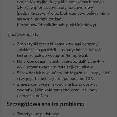
czujniki/stacyjkę, ścięty klin koła zamachowego
(zły kąt zapłonu), zbyt mały luz zaworowy
(podparte zawory) oraz brak dopływu paliwa mimo
sprawnej pompy (zatkany
filtr/odpowietrznik/impuls podciśnieniowy).
Kluczowe punkty:
Zrób szybki test z kilkoma kroplami benzyny/
„plakiem” do gardzieli – to natychmiast wskaże
kierunek (paliwo vs zapłon/kompresja).
Na próbę odepnij cienki przewód „kill” z cewki –
wykluczysz zwarcie z instalacji/czujników.
Sprawdź elektrozawór w misie gaźnika – czy „klika”
i czy jego trzpień się cofa po podaniu 12 V.
Zmierz kompresję i skontroluj luz zaworowy;
zweryfikuj klin koła zamachowego, jeśli były
uderzenia nożem.
Szczegółowa analiza problemu
Teoretyczne podstawy: