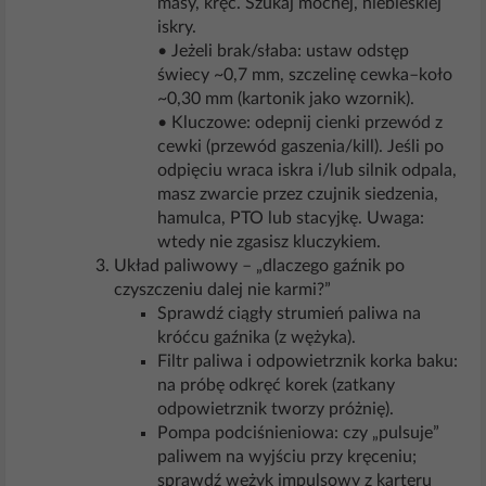
masy, kręć. Szukaj mocnej, niebieskiej
iskry.
• Jeżeli brak/słaba: ustaw odstęp
świecy ~0,7 mm, szczelinę cewka–koło
~0,30 mm (kartonik jako wzornik).
• Kluczowe: odepnij cienki przewód z
cewki (przewód gaszenia/kill). Jeśli po
odpięciu wraca iskra i/lub silnik odpala,
masz zwarcie przez czujnik siedzenia,
hamulca, PTO lub stacyjkę. Uwaga:
wtedy nie zgasisz kluczykiem.
Układ paliwowy – „dlaczego gaźnik po
czyszczeniu dalej nie karmi?”
Sprawdź ciągły strumień paliwa na
króćcu gaźnika (z wężyka).
Filtr paliwa i odpowietrznik korka baku:
na próbę odkręć korek (zatkany
odpowietrznik tworzy próżnię).
Pompa podciśnieniowa: czy „pulsuje”
paliwem na wyjściu przy kręceniu;
sprawdź wężyk impulsowy z karteru