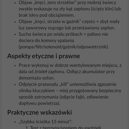
Objaw „kręci, zero strzałów” przy mokrej świecy
zwykle wskazuje na zły kąt zapłonu (ścięty klin) lub
brak iskry pod obciążeniem.
Objaw „kręci, strzela w gaźnik” często = zbyt mały
luz zaworowy ssącego lub przestawiony zapłon.
Sucha świeca po wielu próbach = paliwo nie
dociera do komory spalania
(pompa/filtr/solenoid/gaźnik/odpowietrznik).
Aspekty etyczne i prawne
Prace wykonuj w dobrze wentylowanym miejscu, z
dala od źródeł zapłonu. Odłącz akumulator przy
demontażu osłon.
Odpięcie przewodu „kill” uniemożliwia zgaszenie
silnika kluczykiem – miej przygotowany bezpieczny
sposób zatrzymania (zdjęcie fajki, zdławienie
dopływu powietrza).
Praktyczne wskazówki
„Szybka ścieżka 15 minut”:
Test z benzyną/sprejem do gardzieli.