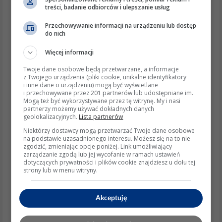
Kąt zapłonu – klin koła zamachowego
treści, badanie odbiorców i ulepszanie usług
Po uderzeniu nożem w przeszkodę
Przechowywanie informacji na urządzeniu lub dostęp
aluminiowy klin potrafi się ściąć. Iskra
do nich
jest, ale w złym momencie. Sprawdź
zgranie rowków wału i koła; nawet
Więcej informacji
niewielkie przestawienie blokuje
Twoje dane osobowe będą przetwarzane, a informacje
rozruch.
z Twojego urządzenia (pliki cookie, unikalne identyfikatory
Dolot/wydech
i inne dane o urządzeniu) mogą być wyświetlane
Fałszywe powietrze: uszczelka pod
i przechowywane przez 201 partnerów lub udostępniane im.
Mogą też być wykorzystywane przez tę witrynę. My i nasi
gaźnikiem/kolektorem, pęknięty króciec
partnerzy możemy używać dokładnych danych
– mieszanka zbyt uboga, brak reakcji na
geolokalizacyjnych.
Lista partnerów
ssanie.
Niektórzy dostawcy mogą przetwarzać Twoje dane osobowe
Zatkany tłumik (nagar/gniazdo
na podstawie uzasadnionego interesu. Możesz się na to nie
zgodzić, zmieniając opcje poniżej. Link umożliwiający
owadów) – na próbę odpal bez tłumika.
zarządzanie zgodą lub jej wycofanie w ramach ustawień
Zasilanie elektryczne i prędkość kręcenia
dotyczących prywatności i plików cookie znajdziesz u dołu tej
Akumulator pod obciążeniem nie
strony lub w menu witryny.
powinien spaść poniżej ok. 10 V w
trakcie kręcenia. Zbyt wolne obroty =
Akceptuję
słaba energia iskry (magneto zależy od
prędkości). Sprawdź masy, klemy,