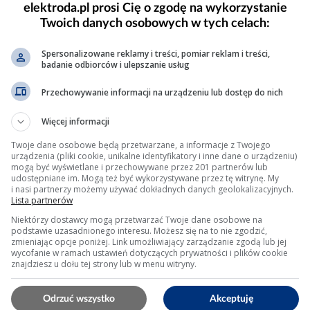
elektroda.pl prosi Cię o zgodę na wykorzystanie
Twoich danych osobowych w tych celach:
p. Google Chrome, Firefox, Edge).
Spersonalizowane reklamy i treści, pomiar reklam i treści,
 zakładka „Konsola”), aby zobaczyć wyniki działania skrypt
badanie odbiorców i ulepszanie usług
Przechowywanie informacji na urządzeniu lub dostęp do nich
rki, aby zobaczyć szczegóły błędów.
require()
JavaScript (np.
) są specyficzne dla Node.js i
Więcej informacji
Twoje dane osobowe będą przetwarzane, a informacje z Twojego
urządzenia (pliki cookie, unikalne identyfikatory i inne dane o urządzeniu)
mogą być wyświetlane i przechowywane przez 201 partnerów lub
udostępniane im. Mogą też być wykorzystywane przez tę witrynę. My
gramistyczne, które umożliwia łatwe uruchamianie skrypt
i nasi partnerzy możemy używać dokładnych danych geolokalizacyjnych.
Lista partnerów
Niektórzy dostawcy mogą przetwarzać Twoje dane osobowe na
podstawie uzasadnionego interesu. Możesz się na to nie zgodzić,
.visualstudio.com/
.
zmieniając opcje poniżej. Link umożliwiający zarządzanie zgodą lub jej
wycofanie w ramach ustawień dotyczących prywatności i plików cookie
znajdziesz u dołu tej strony lub w menu witryny.
arketplace VS Code.
Ctrl+Alt+N
rogu edytora lub użyj skrótu
.
Odrzuć wszystko
Akceptuję