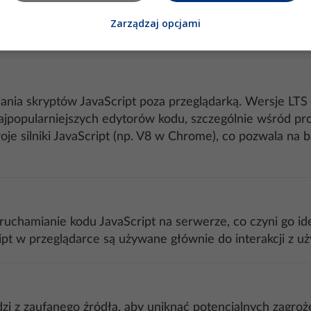
lowałeś „Code Runner”.
Zarządzaj opcjami
e, aby zobaczyć szczegóły błędów.
ania skryptów JavaScript poza przeglądarką. Wersje LT
ajpopularniejszych edytorów kodu, szczególnie wśród pr
woje silniki JavaScript (np. V8 w Chrome), co pozwala n
ruchamianie kodu JavaScript na serwerze, co czyni go id
ript w przeglądarce są używane głównie do interakcji z 
i z zaufanego źródła, aby uniknąć potencjalnych zagro