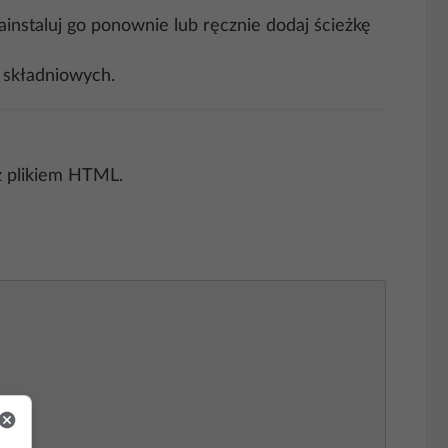
zainstaluj go ponownie lub ręcznie dodaj ścieżkę
 składniowych.
z plikiem HTML.