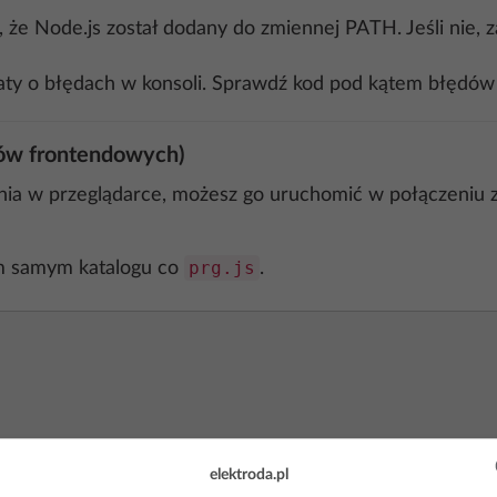
, że Node.js został dodany do zmiennej PATH. Jeśli nie, 
katy o błędach w konsoli. Sprawdź kod pod kątem błędów
tów frontendowych)
ania w przeglądarce, możesz go uruchomić w połączeniu 
prg.js
m samym katalogu co
.
elektroda.pl