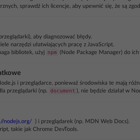
rznych, sprawdź ich licencje, aby upewnić się, że są zg
 przeglądarki), aby diagnozować błędy.
iele narzędzi ułatwiających pracę z JavaScript.
npm
maga bibliotek, użyj
(Node Package Manager) do ich in
datkowe
Node.js i przeglądarce, ponieważ środowiska te mają różn
document
la przeglądarki (np.
), nie będzie działał w Nod
://nodejs.org/
) i przeglądarek (np. MDN Web Docs).
ipt, takie jak Chrome DevTools.