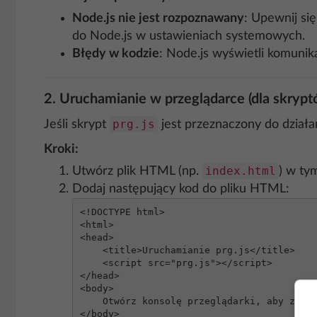
Node.js nie jest rozpoznawany
: Upewnij się
do Node.js w ustawieniach systemowych.
Błędy w kodzie
: Node.js wyświetli komuni
2.
Uruchamianie w przeglądarce (dla skryp
prg.js
Jeśli skrypt
jest przeznaczony do dział
Kroki:
index.html
Utwórz plik HTML (np.
) w ty
Dodaj następujący kod do pliku HTML:
<!DOCTYPE html>

<html>

<head>

    <title>Uruchamianie prg.js</title>

    <script src="prg.js"></script>

</head>

<body>

    Otwórz konsolę przeglądarki, aby zobaczyć wyniki działania skryptu.

</body>
