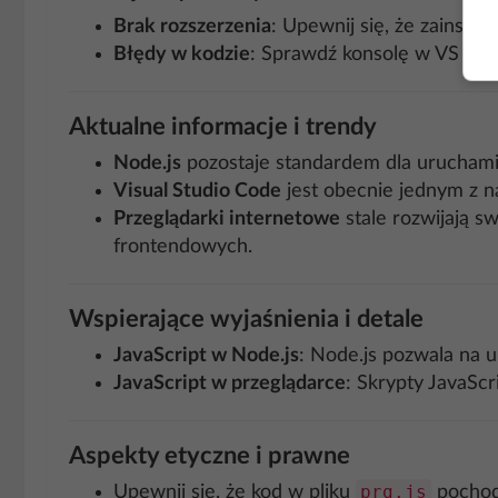
Brak rozszerzenia
: Upewnij się, że zainsta
Błędy w kodzie
: Sprawdź konsolę w VS Cod
Aktualne informacje i trendy
Node.js
pozostaje standardem dla uruchami
Visual Studio Code
jest obecnie jednym z n
Przeglądarki internetowe
stale rozwijają s
frontendowych.
Wspierające wyjaśnienia i detale
JavaScript w Node.js
: Node.js pozwala na u
JavaScript w przeglądarce
: Skrypty JavaSc
Aspekty etyczne i prawne
prg.js
Upewnij się, że kod w pliku
pochodz