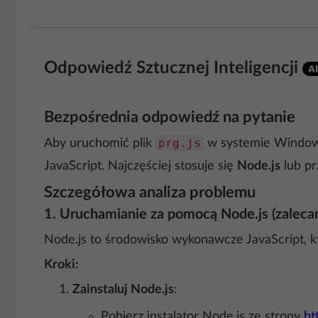
Odpowiedź Sztucznej Inteligencji
Bezpośrednia odpowiedź na pytanie
prg.js
Aby uruchomić plik
w systemie Windows 
JavaScript. Najczęściej stosuje się
Node.js
lub pr
Szczegółowa analiza problemu
1.
Uruchamianie za pomocą Node.js (zalec
Node.js to środowisko wykonawcze JavaScript, k
Kroki:
Zainstaluj Node.js
:
Pobierz instalator Node.js ze strony
ht