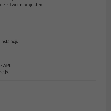
odne z Twoim projektem.
stalacji.
e API.
e.js.