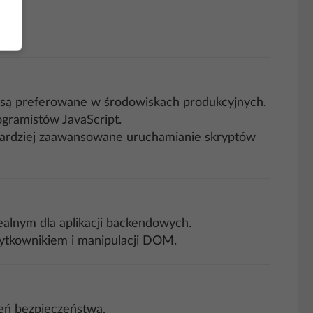
S są preferowane w środowiskach produkcyjnych.
ogramistów JavaScript.
a bardziej zaawansowane uruchamianie skryptów
ealnym dla aplikacji backendowych.
użytkownikiem i manipulacji DOM.
żeń bezpieczeństwa.