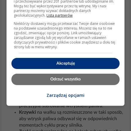
i przechowywane przez 201 partnerów lub udostępniane im.
Mogą też być wykorzystywane przez tę witrynę. My i nasi
części zamiennych często nie określają wprost, która
partnerzy możemy używać dokładnych danych
geolokalizacyjnych.
Lista partnerów
strona wałka jest przednia, ponieważ wałek może być
Niektórzy dostawcy mogą przetwarzać Twoje dane osobowe
symetryczny. Jednak w przypadku silnika Ursus C-330,
na podstawie uzasadnionego interesu. Możesz się na to nie
zgodzić, zmieniając opcje poniżej. Link umożliwiający
strona z kołem zębatym napędzającym pompę
zarządzanie zgodą lub jej wycofanie w ramach ustawień
dotyczących prywatności i plików cookie znajdziesz u dołu tej
wtryskową jest uznawana za przednią. Wałek ten jest
strony lub w menu witryny.
kluczowym elementem w synchronizacji układu
wtryskowego, co ma bezpośredni wpływ na wydajność
Akceptuję
silnika.
Odrzuć wszystko
Wspierające wyjaśnienia i detale:
Koło zębate
na przedniej stronie wałka jest
Zarządzaj opcjami
napędzane przez wałek rozrządu, co umożliwia
precyzyjne sterowanie wtryskiem paliwa.
Krzywki
na wałku są rozmieszczone w taki sposób,
aby wtrysk paliwa odbywał się w odpowiednich
momentach cyklu pracy silnika.