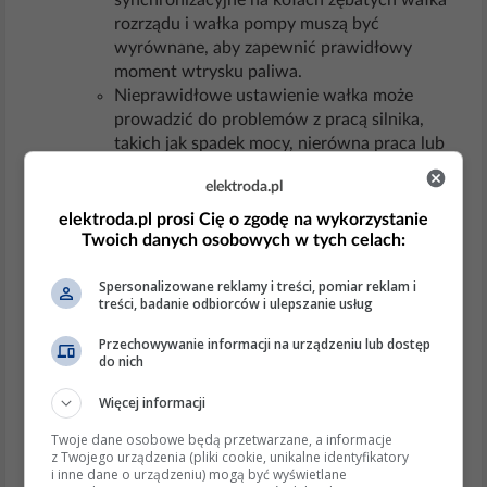
synchronizacyjne na kołach zębatych wałka
rozrządu i wałka pompy muszą być
wyrównane, aby zapewnić prawidłowy
moment wtrysku paliwa.
Nieprawidłowe ustawienie wałka może
prowadzić do problemów z pracą silnika,
takich jak spadek mocy, nierówna praca lub
nawet uszkodzenie układu paliwowego.
elektroda.pl
Znaczenie prawidłowego montażu
:
elektroda.pl prosi Cię o zgodę na wykorzystanie
Wałek krzywkowy pompy wtryskowej jest
Twoich danych osobowych w tych celach:
kluczowym elementem układu rozrządu, a
jego prawidłowe ustawienie ma bezpośredni
Spersonalizowane reklamy i treści, pomiar reklam i
treści, badanie odbiorców i ulepszanie usług
wpływ na wydajność i trwałość silnika.
Dlatego ważne jest, aby podczas montażu
Przechowywanie informacji na urządzeniu lub dostęp
zwrócić uwagę na znaki synchronizacyjne i
do nich
upewnić się, że wałek jest zamontowany
Więcej informacji
zgodnie z instrukcją serwisową.
Aktualne informacje i trendy:
Twoje dane osobowe będą przetwarzane, a informacje
z Twojego urządzenia (pliki cookie, unikalne identyfikatory
i inne dane o urządzeniu) mogą być wyświetlane
Zgodnie z informacjami z odpowiedzi online, producenci