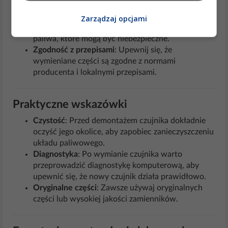
Aspekty etyczne i prawne
Bezpieczeństwo
: Praca z układem paliwowym
Zarządzaj opcjami
wymaga ostrożności, aby uniknąć wycieków
paliwa, które mogą być niebezpieczne.
Zgodność z przepisami
: Upewnij się, że
wymieniane części są zgodne z normami
producenta i lokalnymi przepisami.
Praktyczne wskazówki
Czystość
: Przed demontażem czujnika dokładnie
oczyść jego okolice, aby zapobiec zanieczyszczeniu
układu paliwowego.
Diagnostyka
: Po wymianie czujnika warto
przeprowadzić diagnostykę komputerową, aby
upewnić się, że nowy czujnik działa prawidłowo.
Oryginalne części
: Zawsze używaj oryginalnych
części lub wysokiej jakości zamienników.