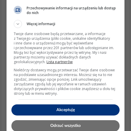
numer części czujnika dla Hyundai i30 1.4 CRDi to
np. 56801. Warto jednak zweryfikować to w
Przechowywanie informacji na urządzeniu lub dostęp
do nich
dokumentacji technicznej lub u dealera.
Diagnostyka po wymianie
: W nowoczesnych
Więcej informacji
pojazdach może być konieczne zresetowanie
błędów w sterowniku silnika (ECU) za pomocą
Twoje dane osobowe będą przetwarzane, a informacje
z Twojego urządzenia (pliki cookie, unikalne identyfikatory
interfejsu diagnostycznego OBD2.
i inne dane o urządzeniu) mogą być wyświetlane
i przechowywane przez 201 partnerów lub udostępniane im.
Mogą też być wykorzystywane przez tę witrynę. My i nasi
partnerzy możemy używać dokładnych danych
Wspierające wyjaśnienia i detale
geolokalizacyjnych.
Lista partnerów
Czujnik temperatury paliwa
: Jest to element
Niektórzy dostawcy mogą przetwarzać Twoje dane osobowe
układu paliwowego, który monitoruje temperaturę
na podstawie uzasadnionego interesu. Możesz się na to nie
zgodzić, zmieniając opcje poniżej. Link umożliwiający
paliwa i przesyła dane do sterownika silnika (ECU).
zarządzanie zgodą lub jej wycofanie w ramach ustawień
Nieprawidłowe działanie czujnika może prowadzić
dotyczących prywatności i plików cookie znajdziesz u dołu tej
strony lub w menu witryny.
do problemów z wydajnością silnika, takich jak
nierówna praca lub zwiększone zużycie paliwa.
Przykład narzędzi
: Klucz TX30 jest często używany
Akceptuję
do odkręcania czujników w układach paliwowych.
Odrzuć wszystko