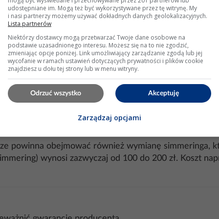
mogą być wyświetlane i przechowywane przez 201 partnerów lub
wadzić do wycieków lub hałasu.
udostępniane im. Mogą też być wykorzystywane przez tę witrynę. My
i nasi partnerzy możemy używać dokładnych danych geolokalizacyjnych.
Lista partnerów
Niektórzy dostawcy mogą przetwarzać Twoje dane osobowe na
podstawie uzasadnionego interesu. Możesz się na to nie zgodzić,
zmieniając opcje poniżej. Link umożliwiający zarządzanie zgodą lub jej
wycofanie w ramach ustawień dotyczących prywatności i plików cookie
ymiana łożysk w pralce Electrolux EWF1487HDW jest mo
znajdziesz u dołu tej strony lub w menu witryny.
wi lub wymiana całej pralki. Współczesne pralki coraz c
Odrzuć wszystko
Akceptuję
we.
Zarządzaj opcjami
ze powinna obejmować również wymianę simmeringa, któ
 simmering) wynosi zazwyczaj od 100 do 200 zł. Koszt na
eważnić gwarancję producenta.