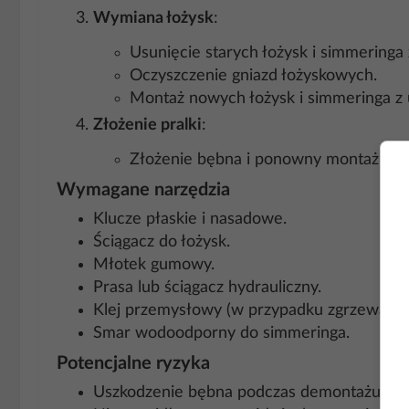
Wymiana łożysk
:
Usunięcie starych łożysk i simmeringa
Oczyszczenie gniazd łożyskowych.
Montaż nowych łożysk i simmeringa z 
Złożenie pralki
:
Złożenie bębna i ponowny montaż wszy
Wymagane narzędzia
Klucze płaskie i nasadowe.
Ściągacz do łożysk.
Młotek gumowy.
Prasa lub ściągacz hydrauliczny.
Klej przemysłowy (w przypadku zgrzewane
Smar wodoodporny do simmeringa.
Potencjalne ryzyka
Uszkodzenie bębna podczas demontażu.