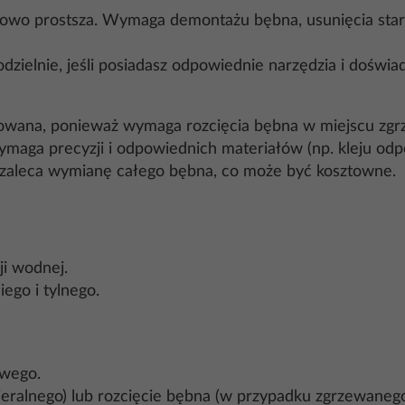
kowo prostsza. Wymaga demontażu bębna, usunięcia stary
ielnie, jeśli posiadasz odpowiednie narzędzia i doświa
kowana, ponieważ wymaga rozcięcia bębna w miejscu zgr
ymaga precyzji i odpowiednich materiałów (np. kleju od
zaleca wymianę całego bębna, co może być kosztowne.
cji wodnej.
ego i tylnego.
owego.
eralnego) lub rozcięcie bębna (w przypadku zgrzewanego