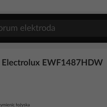
ce Electrolux EWF1487HDW
ymienic łożyska