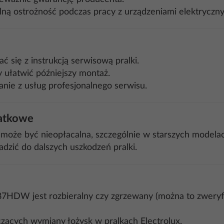
lną ostrożność podczas pracy z urządzeniami elektryczny
się z instrukcją serwisową pralki.
 ułatwić późniejszy montaż.
anie z usług profesjonalnego serwisu.
datkowe
że być nieopłacalna, szczególnie w starszych modelac
zić do dalszych uszkodzeń pralki.
DW jest rozbieralny czy zgrzewany (można to zweryfik
zących wymiany łożysk w pralkach Electrolux.