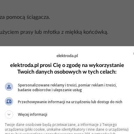
 za pomocą ściągacza.
użyciem prasy lub młotka z miękką końcówką.
stkich elementów pralki w odwrotnej kolejności.
elektroda.pl
elektroda.pl prosi Cię o zgodę na wykorzystanie
Twoich danych osobowych w tych celach:
Spersonalizowane reklamy i treści, pomiar reklam i treści,
badanie odbiorców i ulepszanie usług
go bębna).
Przechowywanie informacji na urządzeniu lub dostęp do nich
Więcej informacji
Twoje dane osobowe będą przetwarzane, a informacje z Twojego
urządzenia (pliki cookie, unikalne identyfikatory i inne dane o urządzeniu)