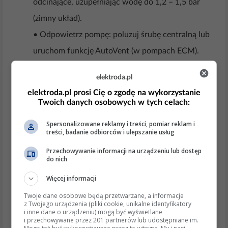
odcinające, uzupełniając wodę do 1,2 – 1,5 bar
(zimny układ).
• Odpowietrz pompę: poluzuj śrubę centralną lub
uruchom funkcję AutoVent (w pompach ECM).
• Odpowietrz najwyższe punkty instalacji
elektroda.pl
wewnętrznej.
elektroda.pl prosi Cię o zgodę na wykorzystanie
Twoich danych osobowych w tych celach:
Rozruch i testy
• Przywróć zasilanie, aktywuj tryb serwisowy
Spersonalizowane reklamy i treści, pomiar reklam i
treści, badanie odbiorców i ulepszanie usług
„Pump test” w sterowniku York.
Przechowywanie informacji na urządzeniu lub dostęp
• Sprawdź: brak wycieków, stabilny przepływ (≥
do nich
12 l/min dla 9 kW), brak drgań i hałasu.
Więcej informacji
• Po 24 h ponownie kontroluj ciśnienie – ubytki
Twoje dane osobowe będą przetwarzane, a informacje
świadczą o niedokładnym odpowietrzeniu.
z Twojego urządzenia (pliki cookie, unikalne identyfikatory
i inne dane o urządzeniu) mogą być wyświetlane
i przechowywane przez 201 partnerów lub udostępniane im.
Teoretyczne podstawy