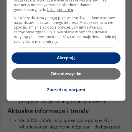
Mogą też być wykorzystywane przez tę witrynę. My i nasi
partnerzy możemy używać dokładnych danych
Pompa obiegowa zapewnia wymaganą różnicę
geolokalizacyjnych.
Lista partnerów
ciśnień ∆p, a tym samym wymuszony przepływ
Niektórzy dostawcy mogą przetwarzać Twoje dane osobowe
potrzebny do odebrania 9 kW mocy
na podstawie uzasadnionego interesu. Możesz się na to nie
zgodzić, zmieniając opcje poniżej. Link umożliwiający
grzewczej/chłodniczej. Jej charakterystyka H(Q)
zarządzanie zgodą lub jej wycofanie w ramach ustawień
musi przecinać krzywą strat hydraulicznych
dotyczących prywatności i plików cookie znajdziesz u dołu tej
instalacji powyżej minimalnego wymaganego
strony lub w menu witryny.
przepływu; w przeciwnym razie sprężarka wejdzie
w blokadę HP/LP.
Akceptuję
Klasa energetyczna ErP ≤ 0,23 (EEI) zwiększa
sezonową efektywność pompy ciepła.
Odrzuć wszystko
Praktyczne zastosowania
Wymiana na pompę z komunikacją Modbus/CAN
Zarządzaj opcjami
pozwala w przyszłości monitorować rzeczywisty
przepływ i zużycie energii z poziomu BMS.
Aktualne informacje i trendy
Od 2023 r. York instaluje seryjnie pompy EC z
wbudowanym algorytmem Δp-var – dlatego przy