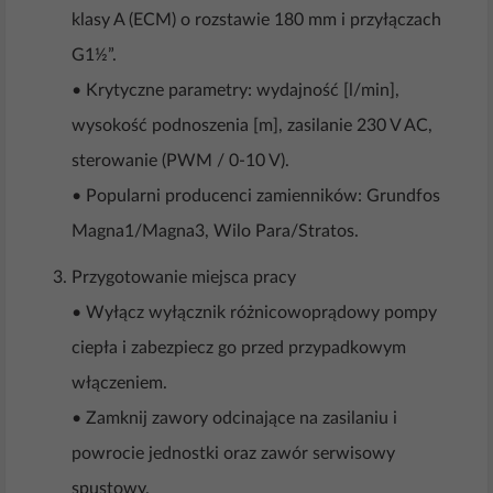
klasy A (ECM) o rozstawie 180 mm i przyłączach
G1½”.
• Krytyczne parametry: wydajność [l/min],
wysokość podnoszenia [m], zasilanie 230 V AC,
sterowanie (PWM / 0-10 V).
• Popularni producenci zamienników: Grundfos
Magna1/Magna3, Wilo Para/Stratos.
Przygotowanie miejsca pracy
• Wyłącz wyłącznik różnicowoprądowy pompy
ciepła i zabezpiecz go przed przypadkowym
włączeniem.
• Zamknij zawory odcinające na zasilaniu i
powrocie jednostki oraz zawór serwisowy
spustowy.