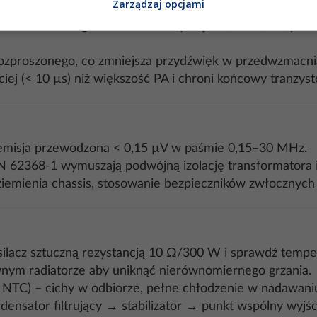
Zarządzaj opcjami
 samochodowego alternator utrzymuje 13,8–14,4 V; produc
a rozproszonego, co zmniejsza przydźwięk w przedwzmac
iej (< 10 µs) niż większość PA i chroni końcowy tranzysto
misja przewodzona < 0,15 µV w paśmie 0,15–30 MHz.
2368-1 wymuszają podwójną izolację transformatora i
emienia chassis, stosowanie bezpieczników zwłocznych p
ilacz sztuczną rezystancją 10 Ω/300 W i sprawdź tempe
nym radiatorze aby uniknąć nierównomiernego grzania.
z NTC) – cichy w odbiorze, pełne chłodzenie w nadawani
nsator filtrujący → stabilizator → punkt wspólny wyjśc