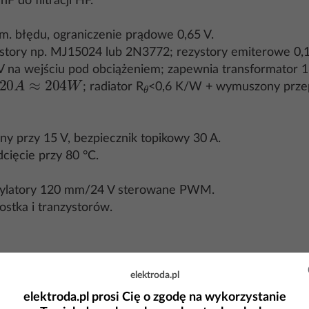
 do filtracji HF.
zm. błędu, ograniczenie prądowe 0,65 V.
ystory np. MJ15024 lub 2N3772; rezystory emiterowe 0,
 na wejściu pod obciążeniem; zapewnia transformator 1
≈
204
W
θ
; radiator R
<0,6 K/W + wymuszony przep
y przy 15 V, bezpiecznik topikowy 30 A.
cięcie przy 80 °C.
ntylatory 120 mm/24 V sterowane PWM.
stka i tranzystorów.
elektroda.pl
elektroda.pl prosi Cię o zgodę na wykorzystanie
}{100 \text{Hz}\cdot 47 000 µF} \approx 4,3 V
{pp} \approx