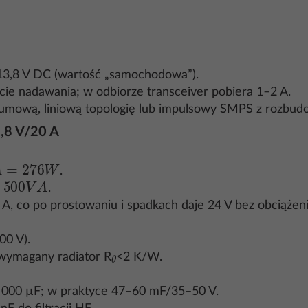
 13,8 V DC (wartość „samochodowa”).
cie nadawania; w odbiorze transceiver pobiera 1–2 A.
umową, liniową topologię lub impulsowy SMPS z rozbudo
3,8 V/20 A
276
W
.
500
V
A
.
A, co po prostowaniu i spadkach daje 24 V bez obciążeni
0 V).
θ
wymagany radiator R
<2 K/W.
000 µF; w praktyce 47–60 mF/35–50 V.