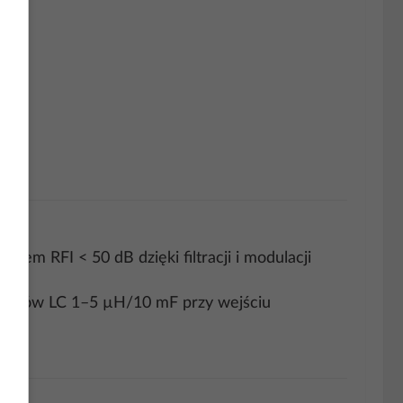
em RFI < 50 dB dzięki filtracji i modulacji
filtrów LC 1–5 µH/10 mF przy wejściu