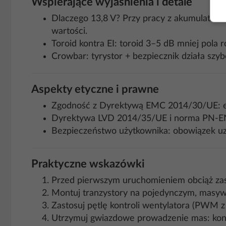
Wspierające wyjaśnienia i detale
Dlaczego 13,8 V? Przy pracy z akumulatora
wartości.
Toroid kontra EI: toroid 3–5 dB mniej pol
Crowbar: tyrystor + bezpiecznik działa szybc
Aspekty etyczne i prawne
Zgodność z Dyrektywą EMC 2014/30/UE: e
Dyrektywa LVD 2014/35/UE i norma PN-EN 6
Bezpieczeństwo użytkownika: obowiązek uzi
Praktyczne wskazówki
Przed pierwszym uruchomieniem obciąż zas
Montuj tranzystory na pojedynczym, masyw
Zastosuj pętlę kontroli wentylatora (PWM 
Utrzymuj gwiazdowe prowadzenie mas: konde