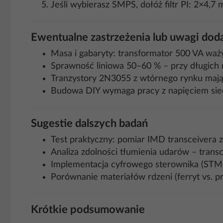
Jeśli wybierasz SMPS, dołóż filtr PI: 2×4,
Ewentualne zastrzeżenia lub uwagi do
Masa i gabaryty: transformator 500 VA waży 
Sprawność liniowa 50–60 % – przy długich n
Tranzystory 2N3055 z wtórnego rynku mają
Budowa DIY wymaga pracy z napięciem sieci
Sugestie dalszych badań
Test praktyczny: pomiar IMD transceivera z
Analiza zdolności tłumienia udarów – tran
Implementacja cyfrowego sterownika (STM32
Porównanie materiałów rdzeni (ferryt vs. 
Krótkie podsumowanie