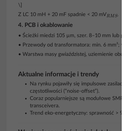
\]
R
M
S
Z LC 10 mH + 20 mF spadnie < 20 mV
.
4. PCB i okablowanie
• Ścieżki miedzi 105 µm, szer. 8–10 mm lub po
• Przewody od transformatora: min. 6 mm²; wyj
• Warstwa masy gwiaździstej, uziemienie obu
Aktualne informacje i trendy
Na rynku pojawiły się impulsowe zasilacze 
częstotliwości (“noise-offset”).
Coraz popularniejsze są modułowe SMPS DIN
transceivera.
Trend eko-energetyczny: sprawność > 90 % 