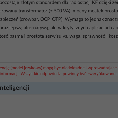
 pozostaje złotym standardem dla radiostacji KF dzięki 
owany transformator (≈ 500 VA), mocny mostek prostownicz
pieczeń (crowbar, OCP, OTP). Wymaga to jednak znaczne
az lepszą alternatywą, ale w krytycznych aplikacjach a
ość pasma i prostota serwisu vs. waga, sprawność i kosz
igencję (model językowy) mogą być niedokładne i wprowadzające 
informacji. Wszystkie odpowiedzi powinny być zweryfikowane 
nteligencji