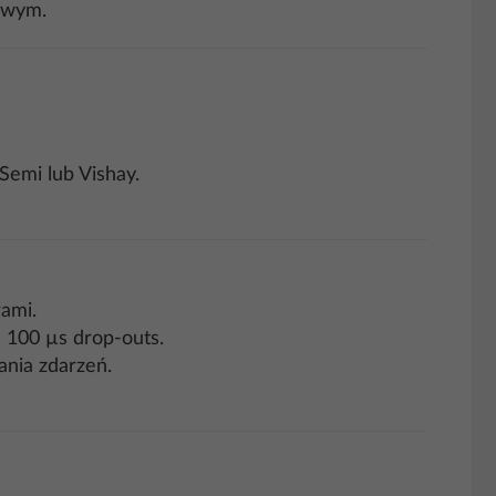
nowym.
emi lub Vishay.
rami.
 100 µs drop-outs.
ania zdarzeń.