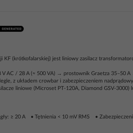
 KF (krótkofalarskiej) jest liniowy zasilacz transformato
18 V AC / 28 A (≈ 500 VA) → prostownik Graetza 35–50 A 
legle, z układem crowbar i zabezpieczeniem nadprądow
ilacze liniowe (Microset PT-120A, Diamond GSV-3000) l
ciągły: ≥ 20 A • Tętnienia < 10 mV RMS • Zabezpiecz