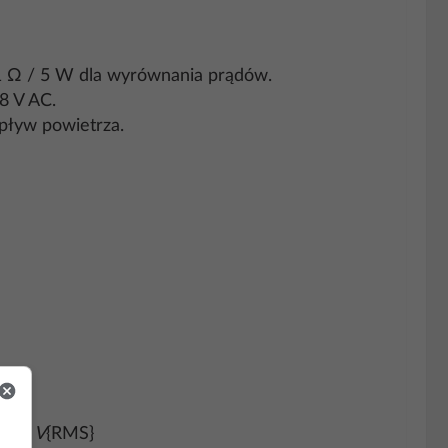
1 Ω / 5 W dla wyrównania prądów.
8 V AC.
ływ powietrza.
 1,5 V
{RMS}