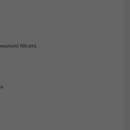
wanymi filtrami.
a.