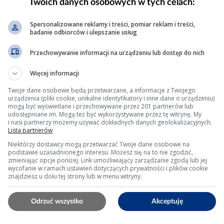
Twoich danych osobowych w tych celach:
Spersonalizowane reklamy i treści, pomiar reklam i treści,
badanie odbiorców i ulepszanie usług
Przechowywanie informacji na urządzeniu lub dostęp do nich
dwójne; wyprowadzenia do gniazd M8.
Więcej informacji
ściowe: 4 mm².
Twoje dane osobowe będą przetwarzane, a informacje z Twojego
dowy wg PN-EN 60950/62368.
urządzenia (pliki cookie, unikalne identyfikatory i inne dane o urządzeniu)
mogą być wyświetlane i przechowywane przez 201 partnerów lub
udostępniane im. Mogą też być wykorzystywane przez tę witrynę. My
i nasi partnerzy możemy używać dokładnych danych geolokalizacyjnych.
Lista partnerów
dedykowane KF (Alinco DM-330FX, SEC-1235G2) z tłumieni
Niektórzy dostawcy mogą przetwarzać Twoje dane osobowe na
podstawie uzasadnionego interesu. Możesz się na to nie zgodzić,
zmieniając opcje poniżej. Link umożliwiający zarządzanie zgodą lub jej
wycofanie w ramach ustawień dotyczących prywatności i plików cookie
 (Delta Lyte II 12 V/20 A), ale wymagają dodatkowych 
znajdziesz u dołu tej strony lub w menu witryny.
i tryb czuwania < 1 W (norma EU CoC Tier 2).
Odrzuć wszystko
Akceptuję