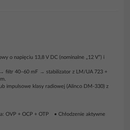
rowy o napięciu 13,8 V DC (nominalne „12 V”) i
→ filtr 40–60 mF → stabilizator z LM/UA 723 +
ym.
ub impulsowe klasy radiowej (Alinco DM-330) z
enia: OVP + OCP + OTP • Chłodzenie aktywne