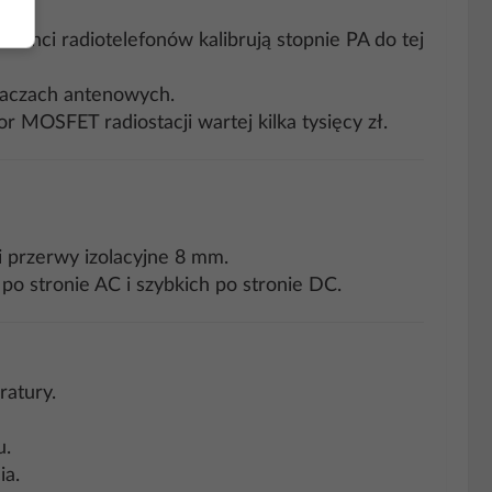
enci radiotelefonów kalibrują stopnie PA do tej
niaczach antenowych.
r MOSFET radiostacji wartej kilka tysięcy zł.
 przerwy izolacyjne 8 mm.
o stronie AC i szybkich po stronie DC.
ratury.
u.
ia.