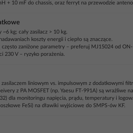
7 mH + 10 mF do chassis, oraz ferryt na przewodzie ante
datkowe
~6 kg; cały zasilacz > 10 kg.
adawaniach koszty energii i ciepło są znaczące.
 często zaniżone parametry – preferuj MJ15024 od ON-S
 230 V – ryzyko porażenia.
 zasilaczem liniowym vs. impulsowym z dodatkowymi filt
sceivery z PA MOSFET (np. Yaesu FT-991A) są wrażliwe na
) dla monitoringu napięcia, prądu, temperatury i logow
proszkowe FeSi) na dławiki wyjściowe do SMPS-ów KF.