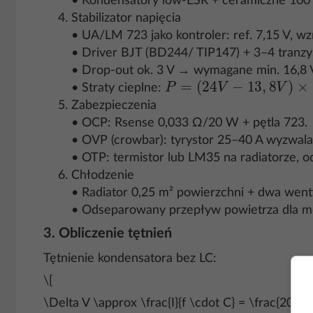
• Kondensatory low-ESR + ceramiczne 100 nF
Stabilizator napięcia
• UA/LM 723 jako kontroler: ref. 7,15 V, w
• Driver BJT (BD244/ TIP147) + 3–4 tranz
• Drop-out ok. 3 V → wymagane min. 16,8 V
P
=
(
24
V
−
13
,
8
V
)
×
20
A
• Straty cieplne:
Zabezpieczenia
• OCP: Rsense 0,033 Ω/20 W + pętla 723.
• OVP (crowbar): tyrystor 25–40 A wyzwalan
• OTP: termistor lub LM35 na radiatorze, od
Chłodzenie
• Radiator 0,25 m² powierzchni + dwa we
• Odseparowany przepływ powietrza dla mo
3. Obliczenie tętnień
Tętnienie kondensatora bez LC:
\[
\Delta V \approx \frac{I}{f \cdot C} = \frac{20 A