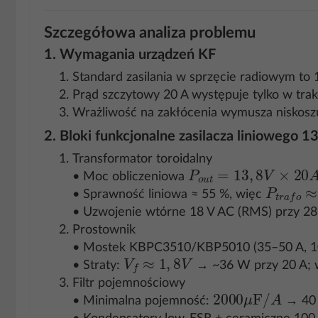
Szczegółowa analiza problemu
1. Wymagania urządzeń KF
Standard zasilania w sprzęcie radiowym to
Prąd szczytowy 20 A występuje tylko w trak
Wrażliwość na zakłócenia wymusza niskosz
2. Bloki funkcjonalne zasilacza liniowego 1
Transformator toroidalny
P
o
u
t
=
13
,
8
V
×
20
A
=
• Moc obliczeniowa
P
t
r
a
f
o
≈
• Sprawność liniowa ≈ 55 %, więc
• Uzwojenie wtórne 18 V AC (RMS) przy 28 
Prostownik
• Mostek KBPC3510/KBP5010 (35–50 A, 10
V
f
≈
1
,
8
V
• Straty:
→ ~36 W przy 20 A; 
Filtr pojemnościowy
2
000
μ
F
/
A
• Minimalna pojemność:
→ 40 