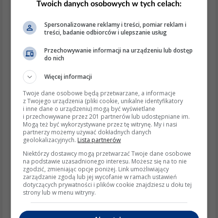
Twoich danych osobowych w tych celach:
rodzicielską można wyłączyć, przytrzymując odpowiedni
przycisk przez 3 sekundy lub dłużej. Jest to standardowa
Spersonalizowane reklamy i treści, pomiar reklam i
treści, badanie odbiorców i ulepszanie usług
procedura, która może się różnić w zależności od
Przechowywanie informacji na urządzeniu lub dostęp
modelu, ale ogólna zasada pozostaje taka sama.
do nich
Wspierające wyjaśnienia i detale:
Więcej informacji
Instrukcja obsługi
: Jeśli nie jesteś pewien, który
Twoje dane osobowe będą przetwarzane, a informacje
przycisk odpowiada za blokadę, warto sięgnąć po
z Twojego urządzenia (pliki cookie, unikalne identyfikatory
instrukcję obsługi. W przypadku jej braku, można
i inne dane o urządzeniu) mogą być wyświetlane
i przechowywane przez 201 partnerów lub udostępniane im.
ją zazwyczaj znaleźć online, wpisując model
Mogą też być wykorzystywane przez tę witrynę. My i nasi
lodówki w wyszukiwarkę.
partnerzy możemy używać dokładnych danych
Kombinacje przycisków
: W niektórych modelach
geolokalizacyjnych.
Lista partnerów
Sharp, blokada może być aktywowana i
Niektórzy dostawcy mogą przetwarzać Twoje dane osobowe
dezaktywowana za pomocą kombinacji
na podstawie uzasadnionego interesu. Możesz się na to nie
zgodzić, zmieniając opcje poniżej. Link umożliwiający
przycisków, np. "Freezer" i "Fridge". Warto
zarządzanie zgodą lub jej wycofanie w ramach ustawień
spróbować tej metody, jeśli przycisk "Lock" nie
dotyczących prywatności i plików cookie znajdziesz u dołu tej
działa.
strony lub w menu witryny.
Praktyczne wskazówki: