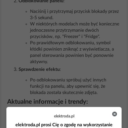
Odblokowanie panelu
:
Naciśnij i przytrzymaj przycisk blokady przez
3-5 sekund.
W niektórych modelach może być konieczne
jednoczesne przytrzymanie dwóch
przycisków, np. "Freezer" i "Fridge".
Po prawidłowym odblokowaniu, symbol
kłódki powinien zniknąć z wyświetlacza, a
panel sterowania powinien być ponownie
aktywny.
Sprawdzenie efektu
:
Po odblokowaniu spróbuj użyć innych
funkcji na panelu, aby upewnić się, że
blokada została skutecznie zdjęta.
Aktualne informacje i trendy:
Zgodnie z najnowszymi informacjami z odpowiedzi
elektroda.pl
online, w większości modeli lodówek Sharp blokadę
elektroda.pl prosi Cię o zgodę na wykorzystanie