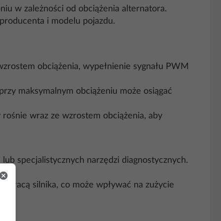
niu w zależności od obciążenia alternatora.
 producenta i modelu pojazdu.
ze wzrostem obciążenia, wypełnienie sygnału PWM
t przy maksymalnym obciążeniu może osiągać
 rośnie wraz ze wzrostem obciążenia, aby
b specjalistycznych narzędzi diagnostycznych.
a pracą silnika, co może wpływać na zużycie