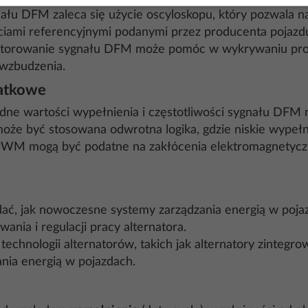
gnału DFM zaleca się użycie oscyloskopu, który pozwala
ciami referencyjnymi podanymi przez producenta pojazd
itorowanie sygnału DFM może pomóc w wykrywaniu probl
 wzbudzenia.
datkowe
dne wartości wypełnienia i częstotliwości sygnału DFM 
że być stosowana odwrotna logika, gdzie niskie wypełn
PWM mogą być podatne na zakłócenia elektromagnetyczn
dać, jak nowoczesne systemy zarządzania energią w poja
ia i regulacji pracy alternatora.
 technologii alternatorów, takich jak alternatory zinteg
nia energią w pojazdach.