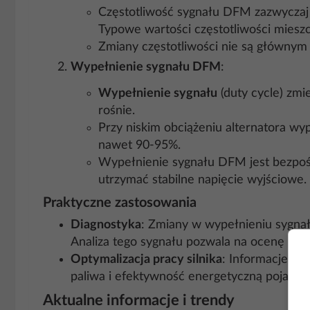
Częstotliwość sygnału DFM zazwyczaj
Typowe wartości częstotliwości mieszc
Zmiany częstotliwości nie są głównym 
Wypełnienie sygnału DFM
:
Wypełnienie sygnału
(duty cycle) zmi
rośnie.
Przy niskim obciążeniu alternatora w
nawet 90-95%.
Wypełnienie sygnału DFM jest bezpośr
utrzymać stabilne napięcie wyjściowe.
Praktyczne zastosowania
Diagnostyka
: Zmiany w wypełnieniu sygna
Analiza tego sygnału pozwala na ocenę stanu
Optymalizacja pracy silnika
: Informacje z 
paliwa i efektywność energetyczną pojazdu
Aktualne informacje i trendy