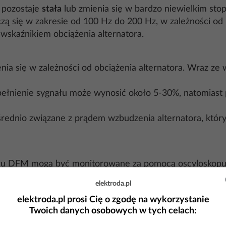
 pozostaje
stała
lub zmienia się w bardzo niewielkim stop
zą się w zakresie od 100 Hz do 200 Hz, w zależności od
wskaźnikiem obciążenia alternatora.
enia się w zależności od obciążenia alternatora. Wraz 
ypełnienie sygnału może wynosić około 5-30%, natomias
ednio związane z prądem wzbudzenia alternatora, który
łu DFM mogą być monitorowane za pomocą oscyloskopu lu
 obciążenia alternatora i jego wydajności.
elektroda.pl
sygnału DFM są wykorzystywane przez ECU do zarządzani
elektroda.pl prosi Cię o zgodę na wykorzystanie
.
Twoich danych osobowych w tych celach: