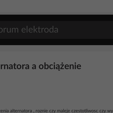
rnatora a obciążenie
zenia alternatora , roznie czy maleje czestotliwosc czy w