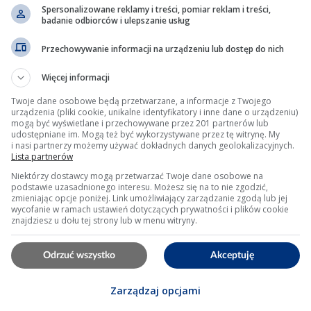
Spersonalizowane reklamy i treści, pomiar reklam i treści,
owiedzi online, sygnał DFM jest szeroko stosowany w n
badanie odbiorców i ulepszanie usług
łu PWM zmienia się w zależności od obciążenia, natomias
Przechowywanie informacji na urządzeniu lub dostęp do nich
 pojazdach coraz częściej wykorzystują sygnały PWM do
Więcej informacji
nie zasobami energetycznymi pojazdu.
Twoje dane osobowe będą przetwarzane, a informacje z Twojego
urządzenia (pliki cookie, unikalne identyfikatory i inne dane o urządzeniu)
mogą być wyświetlane i przechowywane przez 201 partnerów lub
echnika modulacji, w której zmienia się stosunek czasu t
udostępniane im. Mogą też być wykorzystywane przez tę witrynę. My
i nasi partnerzy możemy używać dokładnych danych geolokalizacyjnych.
ienie sygnału PWM rośnie wraz ze wzrostem obciążenia
Lista partnerów
ału DFM jest zazwyczaj stała, co pozwala na łatwiejszą i
Niektórzy dostawcy mogą przetwarzać Twoje dane osobowe na
podstawie uzasadnionego interesu. Możesz się na to nie zgodzić,
zmieniając opcje poniżej. Link umożliwiający zarządzanie zgodą lub jej
wycofanie w ramach ustawień dotyczących prywatności i plików cookie
znajdziesz u dołu tej strony lub w menu witryny.
ternatora i jego monitorowanie za pomocą sygnału DFM je
ów elektrycznych.
Odrzuć wszystko
Akceptuję
tnieją regulacje dotyczące emisji i efektywności energ
torowania, takich jak sygnał DFM.
Zarządzaj opcjami