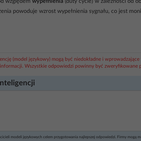
pod względem
wypełnienia
(duty cycle) w zależności od o
ążenia powoduje wzrost wypełnienia sygnału, co jest mon
igencję (model językowy) mogą być niedokładne i wprowadzające 
informacji. Wszystkie odpowiedzi powinny być zweryfikowane 
nteligencji
ścicieli modeli językowych celem przygotowania najlepszej odpowiedzi. Firmy mogą 