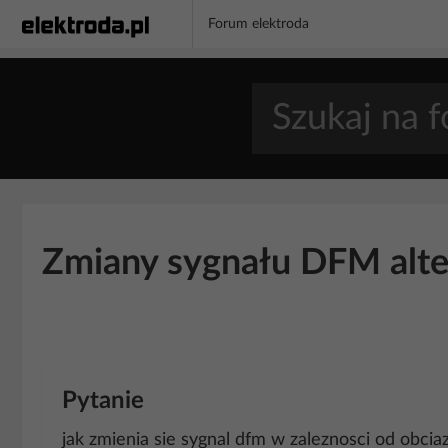
Forum elektroda
Zmiany sygnału DFM alte
Pytanie
jak zmienia sie sygnal dfm w zaleznosci od obcia