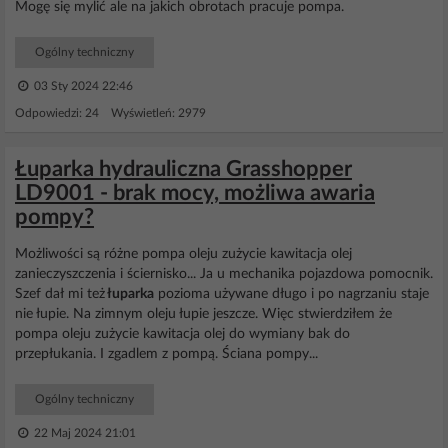
Mogę się mylić ale na jakich obrotach pracuje pompa.
Ogólny techniczny
03 Sty 2024 22:46
Odpowiedzi: 24 Wyświetleń: 2979
Łuparka hydrauliczna Grasshopper
LD9001 - brak mocy, możliwa awaria
pompy?
Możliwości są różne pompa oleju zużycie kawitacja olej
zanieczyszczenia i ściernisko... Ja u mechanika pojazdowa pomocnik.
Szef dał mi też
łuparka
pozioma używane długo i po nagrzaniu staje
nie łupie. Na zimnym oleju łupie jeszcze. Więc stwierdziłem że
pompa oleju zużycie kawitacja olej do wymiany bak do
przepłukania. I zgadlem z pompą. Ściana pompy...
Ogólny techniczny
22 Maj 2024 21:01