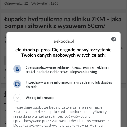
Odpowiedzi: 12 Wyświetleń: 1263
Łuparka hydrauliczna na silniku 7KM - jaka
pompa i siłownik z wysuwem 50cm?
Witam, chcę zrobić
łuparkę
hydrauliczną do drewna na silniku
elektroda.pl
spalinowym z zagęszczarki 7km. Moje pytanie brzmi, jaką pompę
polecacie i jaki siłownik? Interesuje mnie siłownik z wysuwem 50cm.
elektroda.pl prosi Cię o zgodę na wykorzystanie
Twoich danych osobowych w tych celach:
Ogólny techniczny
Spersonalizowane reklamy i treści, pomiar reklam i
02 Cze 2024 08:00
treści, badanie odbiorców i ulepszanie usług
Odpowiedzi: 3 Wyświetleń: 303
Przechowywanie informacji na urządzeniu lub dostęp
do nich
łuparka hydrauliczna - jak zrobić łuparkę
Więcej informacji
hydrauliczną napędzaną c-330
Twoje dane osobowe będą przetwarzane, a informacje
Można wykorzystać pompę 330, t25, wózek widłowy. Nie musi być
z Twojego urządzenia (pliki cookie, unikalne identyfikatory
i inne dane o urządzeniu) mogą być wyświetlane
pierwszej młodości. Na wałku jest trochę mało obrotów bo pompa
i przechowywane przez 201 partnerów lub udostępniane im.
pracuje na 1400obr a wałek dużo mniej i nie warto żeby silnik
Mogą też być wykorzystywane przez tę witrynę. My i nasi