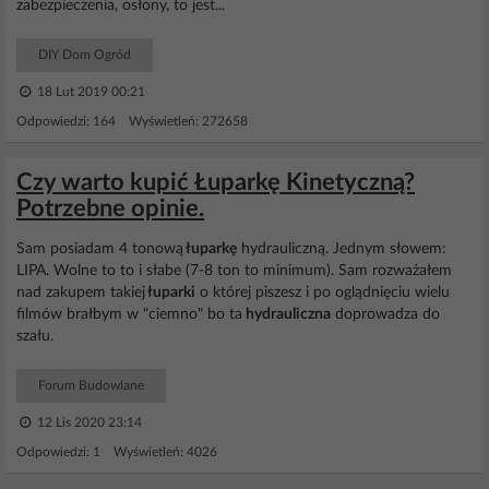
zabezpieczenia, osłony, to jest...
DIY Dom Ogród
18 Lut 2019 00:21
Odpowiedzi: 164 Wyświetleń: 272658
Czy warto kupić Łuparkę Kinetyczną?
Potrzebne opinie.
Sam posiadam 4 tonową
łuparkę
hydrauliczną. Jednym słowem:
LIPA. Wolne to to i słabe (7-8 ton to minimum). Sam rozważałem
nad zakupem takiej
łuparki
o której piszesz i po oglądnięciu wielu
filmów brałbym w "ciemno" bo ta
hydrauliczna
doprowadza do
szału.
Forum Budowlane
12 Lis 2020 23:14
Odpowiedzi: 1 Wyświetleń: 4026