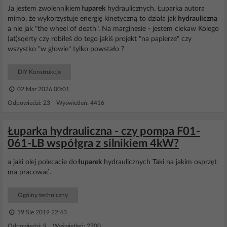
Ja jestem zwolennikiem
łuparek
hydraulicznych. Łuparka autora
mimo, że wykorzystuje energię kinetyczną to działa jak
hydrauliczna
a nie jak "the wheel of death". Na marginesie - jestem ciekaw Kolego
(at)sqerty czy robiłeś do tego jakiś projekt "na papierze" czy
wszystko "w głowie" tylko powstało ?
DIY Konstrukcje
02 Mar 2026 00:01
Odpowiedzi: 23 Wyświetleń: 4416
Łuparka hydrauliczna - czy pompa F01-
061-LB współgra z silnikiem 4kW?
a jaki olej polecacie do
łuparek
hydraulicznych Taki na jakim osprzęt
ma pracować.
Ogólny techniczny
19 Sie 2019 22:43
Odpowiedzi: 9 Wyświetleń: 2700