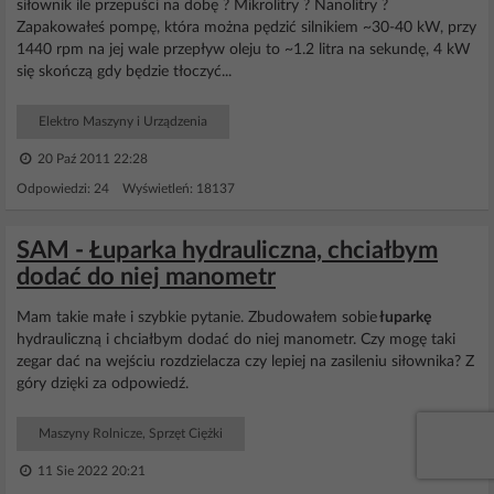
siłownik ile przepuści na dobę ? Mikrolitry ? Nanolitry ?
Zapakowałeś pompę, która można pędzić silnikiem ~30-40 kW, przy
1440 rpm na jej wale przepływ oleju to ~1.2 litra na sekundę, 4 kW
się skończą gdy będzie tłoczyć...
Elektro Maszyny i Urządzenia
20 Paź 2011 22:28
Odpowiedzi: 24 Wyświetleń: 18137
SAM - Łuparka hydrauliczna, chciałbym
dodać do niej manometr
Mam takie małe i szybkie pytanie. Zbudowałem sobie
łuparkę
hydrauliczną i chciałbym dodać do niej manometr. Czy mogę taki
zegar dać na wejściu rozdzielacza czy lepiej na zasileniu siłownika? Z
góry dzięki za odpowiedź.
Maszyny Rolnicze, Sprzęt Ciężki
11 Sie 2022 20:21