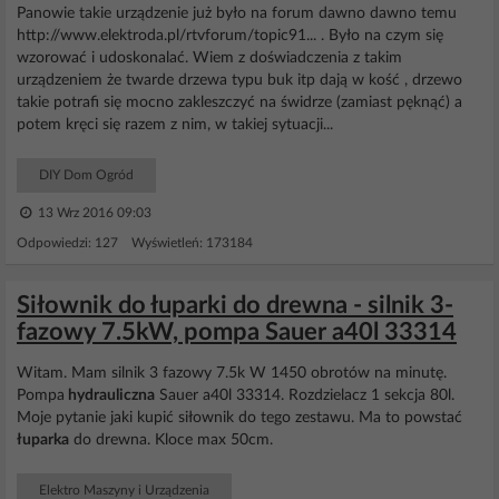
Panowie takie urządzenie już było na forum dawno dawno temu
http://www.elektroda.pl/rtvforum/topic91... . Było na czym się
wzorować i udoskonalać. Wiem z doświadczenia z takim
urządzeniem że twarde drzewa typu buk itp dają w kość , drzewo
takie potrafi się mocno zakleszczyć na świdrze (zamiast pęknąć) a
potem kręci się razem z nim, w takiej sytuacji...
DIY Dom Ogród
13 Wrz 2016 09:03
Odpowiedzi: 127 Wyświetleń: 173184
Siłownik do łuparki do drewna - silnik 3-
fazowy 7.5kW, pompa Sauer a40l 33314
Witam. Mam silnik 3 fazowy 7.5k W 1450 obrotów na minutę.
Pompa
hydrauliczna
Sauer a40l 33314. Rozdzielacz 1 sekcja 80l.
Moje pytanie jaki kupić siłownik do tego zestawu. Ma to powstać
łuparka
do drewna. Kloce max 50cm.
Elektro Maszyny i Urządzenia