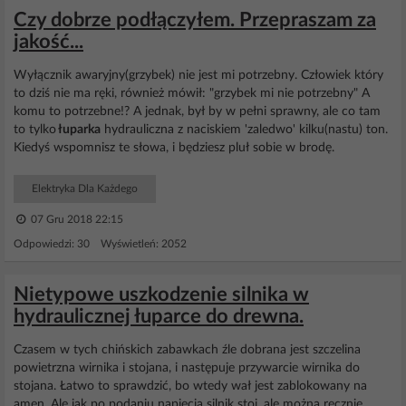
Czy dobrze podłączyłem. Przepraszam za
jakość...
Wyłącznik awaryjny(grzybek) nie jest mi potrzebny. Człowiek który
to dziś nie ma ręki, również mówił: "grzybek mi nie potrzebny" A
komu to potrzebne!? A jednak, był by w pełni sprawny, ale co tam
to tylko
łuparka
hydrauliczna z naciskiem 'zaledwo' kilku(nastu) ton.
Kiedyś wspomnisz te słowa, i będziesz pluł sobie w brodę.
Elektryka Dla Każdego
07 Gru 2018 22:15
Odpowiedzi: 30 Wyświetleń: 2052
Nietypowe uszkodzenie silnika w
hydraulicznej łuparce do drewna.
Czasem w tych chińskich zabawkach źle dobrana jest szczelina
powietrzna wirnika i stojana, i następuje przywarcie wirnika do
stojana. Łatwo to sprawdzić, bo wtedy wał jest zablokowany na
amen. Ale jak po podaniu napięcia silnik stoi, ale można ręcznie