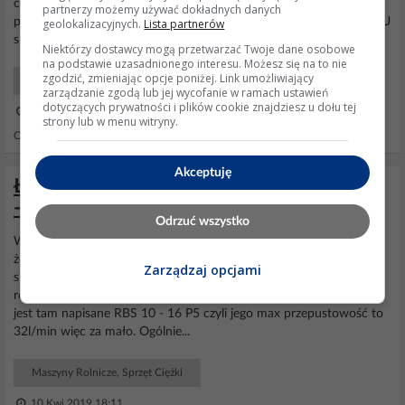
chodził na całych obrotach. Nie dawać koła pasowego na osi
partnerzy możemy używać dokładnych danych
pompy tylko dać dodatkowy wałek i mocować pompę sprzęgłem. U
geolokalizacyjnych.
Lista partnerów
siebie mam rozdzielacz od wózka widłowego. Zwykle...
Niektórzy dostawcy mogą przetwarzać Twoje dane osobowe
na podstawie uzasadnionego interesu. Możesz się na to nie
zgodzić, zmieniając opcje poniżej. Link umożliwiający
Maszyny Rolnicze, Sprzęt Ciężki
zarządzanie zgodą lub jej wycofanie w ramach ustawień
dotyczących prywatności i plików cookie znajdziesz u dołu tej
27 Sty 2021 11:16
strony lub w menu witryny.
Odpowiedzi: 15 Wyświetleń: 4407
Akceptuję
Łuparka hydrauliczna - Rozdzielacz cyklop
- jaka przepustowość?
Odrzuć wszystko
Witam. Tabliczka jest na tyle nieczytelna, że na początku myślałem,
że pisze na nim RBS 12 ale po wielu próbach odczytania nie udało
Zarządzaj opcjami
się takiego znaleźć. Dopiero lupa, wyczyszczenie tabliczki
rozcieńczalnikiem nitro i dobrej jakości aparat pozwoliły ustalić, że
jest tam napisane RBS 10 - 16 P5 czyli jego max przepustowość to
32l/min więc za mało. Ogólnie...
Maszyny Rolnicze, Sprzęt Ciężki
10 Kwi 2019 18:11