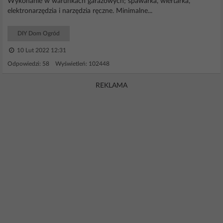
Wykonanie w warunkach garażowych; spawarka, wiertarka,
elektronarzędzia i narzędzia ręczne. Minimalne...
DIY Dom Ogród
10 Lut 2022 12:31
Odpowiedzi: 58 Wyświetleń: 102448
REKLAMA