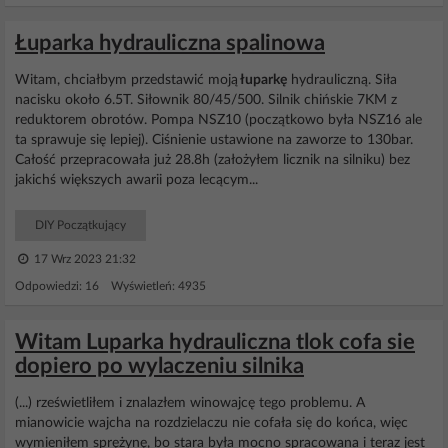
Łuparka hydrauliczna spalinowa
Witam, chciałbym przedstawić moją
łuparkę
hydrauliczną. Siła
nacisku około 6.5T. Siłownik 80/45/500. Silnik chińskie 7KM z
reduktorem obrotów. Pompa NSZ10 (początkowo była NSZ16 ale
ta sprawuje się lepiej). Ciśnienie ustawione na zaworze to 130bar.
Całość przepracowała już 28.8h (założyłem licznik na silniku) bez
jakichś większych awarii poza lecącym...
DIY Początkujący
17 Wrz 2023 21:32
Odpowiedzi: 16 Wyświetleń: 4935
Witam Luparka hydrauliczna tlok cofa sie
dopiero po wylaczeniu silnika
(...) rześwietliłem i znalazłem winowajcę tego problemu. A
mianowicie wajcha na rozdzielaczu nie cofała się do końca, więc
wymieniłem sprężynę, bo stara była mocno spracowana i teraz jest