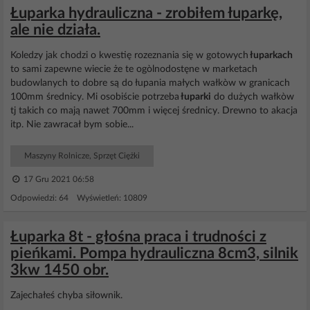
Łuparka hydrauliczna - zrobiłem łuparkę,
ale nie działa.
Koledzy jak chodzi o kwestię rozeznania się w gotowych
łuparkach
to sami zapewne wiecie że te ogòlnodostęne w marketach
budowlanych to dobre są do łupania małych wałkòw w granicach
100mm średnicy. Mi osobiście potrzeba
łuparki
do dużych wałkòw
tj takich co mają nawet 700mm i więcej średnicy. Drewno to akacja
itp. Nie zawracał bym sobie...
Maszyny Rolnicze, Sprzęt Ciężki
17 Gru 2021 06:58
Odpowiedzi: 64 Wyświetleń: 10809
Łuparka 8t - głośna praca i trudności z
pieńkami. Pompa hydrauliczna 8cm3, silnik
3kw 1450 obr.
Zajechałeś chyba siłownik.