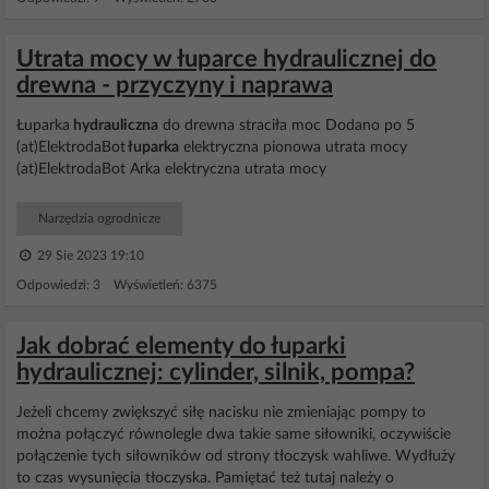
Utrata mocy w łuparce hydraulicznej do
drewna - przyczyny i naprawa
Łuparka
hydrauliczna
do drewna straciła moc Dodano po 5
(at)ElektrodaBot
łuparka
elektryczna pionowa utrata mocy
(at)ElektrodaBot Arka elektryczna utrata mocy
Narzędzia ogrodnicze
29 Sie 2023 19:10
Odpowiedzi: 3 Wyświetleń: 6375
Jak dobrać elementy do łuparki
hydraulicznej: cylinder, silnik, pompa?
Jeżeli chcemy zwiększyć siłę nacisku nie zmieniając pompy to
można połączyć równolegle dwa takie same siłowniki, oczywiście
połączenie tych siłowników od strony tłoczysk wahliwe. Wydłuży
to czas wysunięcia tłoczyska. Pamiętać też tutaj należy o