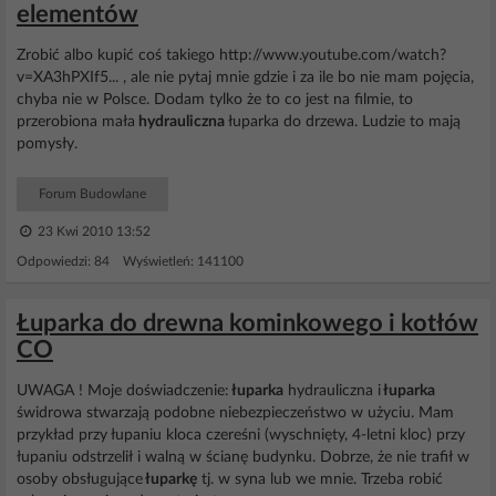
elementów
Zrobić albo kupić coś takiego http://www.youtube.com/watch?
v=XA3hPXIf5... , ale nie pytaj mnie gdzie i za ile bo nie mam pojęcia,
chyba nie w Polsce. Dodam tylko że to co jest na filmie, to
przerobiona mała
hydrauliczna
łuparka do drzewa. Ludzie to mają
pomysły.
Forum Budowlane
23 Kwi 2010 13:52
Odpowiedzi: 84 Wyświetleń: 141100
Łuparka do drewna kominkowego i kotłów
CO
UWAGA ! Moje doświadczenie:
łuparka
hydrauliczna i
łuparka
świdrowa stwarzają podobne niebezpieczeństwo w użyciu. Mam
przykład przy łupaniu kloca czereśni (wyschnięty, 4-letni kloc) przy
łupaniu odstrzelił i walną w ścianę budynku. Dobrze, że nie trafił w
osoby obsługujące
łuparkę
tj. w syna lub we mnie. Trzeba robić