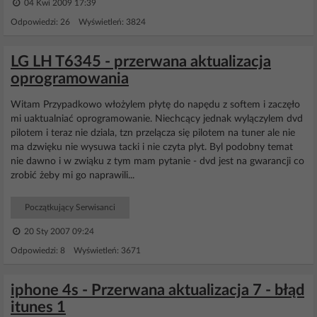
04 Kwi 2009 17:39
Odpowiedzi: 26 Wyświetleń: 3824
LG LH T6345 - przerwana aktualizacja
oprogramowania
Witam Przypadkowo włożylem płytę do napędu z softem i zaczęło
mi uaktualniać oprogramowanie. Niechcący jednak wylączylem dvd
pilotem i teraz nie dziala, tzn przelącza się pilotem na tuner ale nie
ma dzwięku nie wysuwa tacki i nie czyta plyt. Byl podobny temat
nie dawno i w zwiąku z tym mam pytanie - dvd jest na gwarancji co
zrobić żeby mi go naprawili...
Początkujący Serwisanci
20 Sty 2007 09:24
Odpowiedzi: 8 Wyświetleń: 3671
iphone 4s - Przerwana aktualizacja 7 - błąd
itunes 1