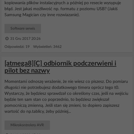
kopiowania plików instalacyjnych a później po resecie wysypuje
błąd. Jest jakaś możliwość np. formatu z poziomu USB? (Jakiś
Samsung Magician czy inne rozwiazanie).
Software serwis
31 Gru 2017 20:26
Odpowiedzi: 19 Wyświetleń: 3462
[atmega8][C] odbiornik podczerwieni i
pilot bez nazwy
Momentami odnoszę wrażenie, że nie wiesz co piszesz. Do pomiaru
długości nie potrzebujesz dodatkowego timera oprócz tego t0.
Wystarczy, że będziesz sprawdzał co określony czas, jeśli na wejściu
będzie ten sam stan co poprzednio, to będziesz zwiększał
pomocniczą zmienną. Jeśli stan się zmieni, to dopiero zapiszesz
wartość do np.tablicy, żeby później...
Mikrokontrolery AVR