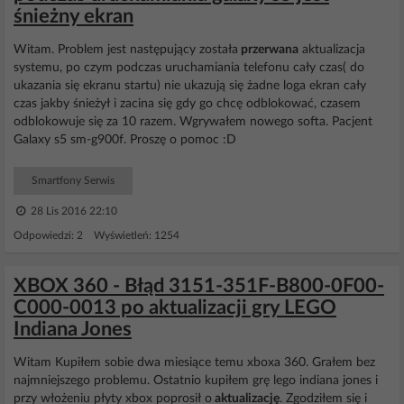
śnieżny ekran
Witam. Problem jest następujący została
przerwana
aktualizacja
systemu, po czym podczas uruchamiania telefonu cały czas( do
ukazania się ekranu startu) nie ukazują się żadne loga ekran cały
czas jakby śnieżył i zacina się gdy go chcę odblokować, czasem
odblokowuje się za 10 razem. Wgrywałem nowego softa. Pacjent
Galaxy s5 sm-g900f. Proszę o pomoc :D
Smartfony Serwis
28 Lis 2016 22:10
Odpowiedzi: 2 Wyświetleń: 1254
XBOX 360 - Błąd 3151-351F-B800-0F00-
C000-0013 po aktualizacji gry LEGO
Indiana Jones
Witam Kupiłem sobie dwa miesiące temu xboxa 360. Grałem bez
najmniejszego problemu. Ostatnio kupiłem grę lego indiana jones i
przy włożeniu płyty xbox poprosił o
aktualizację
. Zgodziłem się i