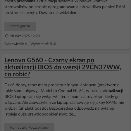
często
przerwana
aktualizacja systemu Windows, konflikt
sterowników po stronie oprogramowania lub wadliwa pamięć RAM
po stronie sprzętu. Dawno nie widziałem...
Strefa gracza
28 Wrz 2025 12:28
Odpowiedzi: 4 Wyświetleń: 516
Lenovo G560 - Czarny ekran po
aktualizacji BIOS do wersji 29CN37WW,
co robić?
Dzień dobry, teraz mam problem z innym laptopem (praktycznie
takie same objawy). Model to Compal Hel81, w trakcie
aktualizacji
BIOS laptop sam się wyłączył i teraz mam czarny ekran kiedy go
włączam. Ale zauważyłem że laptop zachowuję się jakby RAMu nie
widział. (at)ElektrodaBot Bezpośrednia odpowiedź na pytanie
Istnieje duże prawdopodobieństwo, że...
Komputery Początkujący