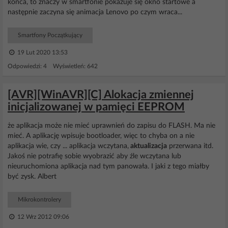
końca, to znaczy w smartfonie pokazuje się okno startowe a
następnie zaczyna się animacja Lenovo po czym wraca...
Smartfony Początkujący
19 Lut 2020 13:53
Odpowiedzi: 4 Wyświetleń: 642
[AVR][WinAVR][C] Alokacja zmiennej
inicjalizowanej w pamięci EEPROM
że aplikacja może nie mieć uprawnień do zapisu do FLASH. Ma nie
mieć. A aplikację wpisuje bootloader, więc to chyba on a nie
aplikacja wie, czy ... aplikacja wczytana,
aktualizacja
przerwana itd.
Jakoś nie potrafię sobie wyobrazić aby źle wczytana lub
nieuruchomiona aplikacja nad tym panowała. I jaki z tego miałby
być zysk. Albert
Mikrokontrolery
12 Wrz 2012 09:06