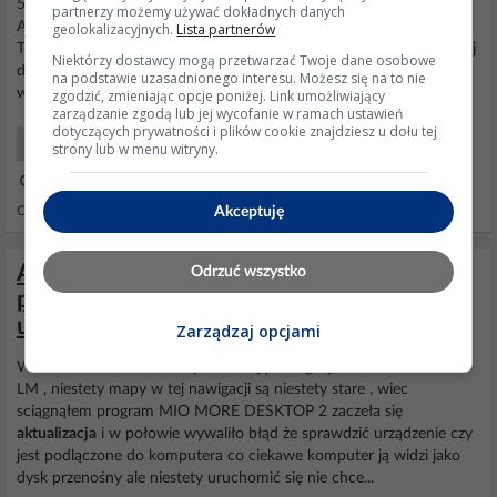
50" QLED 4K 144 Hz Google TV, funkcje AI, Dolby Vision, Dolby
partnerzy możemy używać dokładnych danych
Atmos, DTS:X, HDMI 2.1, DVB-T2. Czy ktoś może pomóc?
geolokalizacyjnych.
Lista partnerów
Telewizor mi się nie włącza po nieudanej
aktualizacji
. Czytałam tutaj
Niektórzy dostawcy mogą przetwarzać Twoje dane osobowe
dużo na ten temat i dużo osobom pomogliście. Będę bardzo
na podstawie uzasadnionego interesu. Możesz się na to nie
wdzięczna za pomoc :) AI: Czy telewizor po próbie...
zgodzić, zmieniając opcje poniżej. Link umożliwiający
zarządzanie zgodą lub jej wycofanie w ramach ustawień
dotyczących prywatności i plików cookie znajdziesz u dołu tej
TV Początkujący
strony lub w menu witryny.
17 Gru 2025 20:31
Akceptuję
Odpowiedzi: 4 Wyświetleń: 354
Aktualizacja MIO SPIRIT 7500 LM
Odrzuć wszystko
przerwana instalacja - nawigacja nie
uruchamia się
Zarządzaj opcjami
Witam Serdecznie odkurzyłem swoją nawigacje MIO SPIRIT 7500
LM , niestety mapy w tej nawigacji są niestety stare , wiec
sciągnąłem program MIO MORE DESKTOP 2 zaczeła się
aktualizacja
i w połowie wywaliło błąd że sprawdzić urządzenie czy
jest podlączone do komputera co ciekawe komputer ją widzi jako
dysk przenośny ale niestety uruchomić się nie chce...