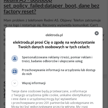
Redmi A5 - bootloop
set_policy_failed:dataper_boot, dane bez
factory reset?
Mam problem z telefonem Redmi A5. Objawy: Telefon zatrzymuje
się na logo i restartuje się. Recovery wyświetla komunikat: Can't
load Android system. Your data may be corrupt. NEED TO WIPE
USERDATA Reason is: set_policy_failed:/data/per_boot W Recovery
elektroda.pl
dostępne są opcje: Reboot system now Reboot to bootloader Enter
elektroda.pl prosi Cię o zgodę na wykorzystanie
fastboot Wipe cache partition Mount...
Twoich danych osobowych w tych celach:
Smartfony Początkujący
Spersonalizowane reklamy i treści, pomiar reklam i
treści, badanie odbiorców i ulepszanie usług
17 Cze 2026 18:45
Przechowywanie informacji na urządzeniu lub dostęp
Odpowiedzi: 1 Wyświetleń: 240
do nich
Więcej informacji
Sharp 50FQ8EG QLED 4K – telewizor nie
włącza się po nieudanej aktualizacji
Twoje dane osobowe będą przetwarzane, a informacje
firmware
z Twojego urządzenia (pliki cookie, unikalne identyfikatory
i inne dane o urządzeniu) mogą być wyświetlane
i przechowywane przez 201 partnerów lub udostępniane im.
Dzień dobry, Poszukuję
aktualizacji
dla telewizora Sharp 50FQ8EG
Mogą też być wykorzystywane przez tę witrynę. My i nasi