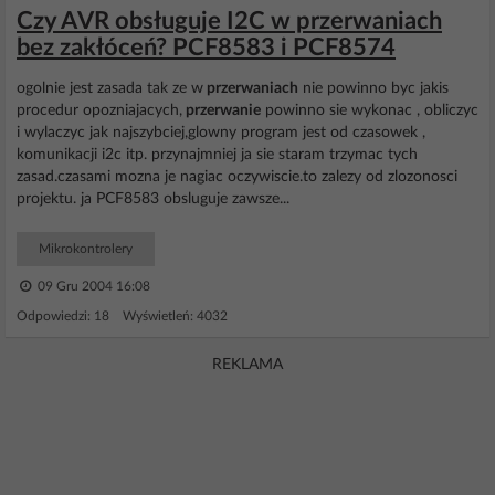
Czy AVR obsługuje I2C w przerwaniach
bez zakłóceń? PCF8583 i PCF8574
ogolnie jest zasada tak ze w
przerwaniach
nie powinno byc jakis
procedur opozniajacych,
przerwanie
powinno sie wykonac , obliczyc
i wylaczyc jak najszybciej,glowny program jest od czasowek ,
komunikacji i2c itp. przynajmniej ja sie staram trzymac tych
zasad.czasami mozna je nagiac oczywiscie.to zalezy od zlozonosci
projektu. ja PCF8583 obsluguje zawsze...
Mikrokontrolery
09 Gru 2004 16:08
Odpowiedzi: 18 Wyświetleń: 4032
REKLAMA