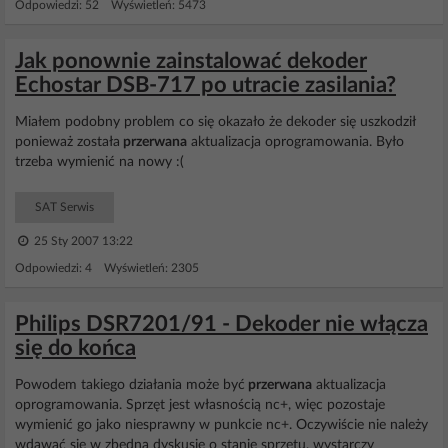
Odpowiedzi: 52 Wyświetleń: 5473
Jak ponownie zainstalować dekoder
Echostar DSB-717 po utracie zasilania?
Miałem podobny problem co się okazało że dekoder się uszkodził
ponieważ została
przerwana
aktualizacja oprogramowania. Było
trzeba wymienić na nowy :(
SAT Serwis
25 Sty 2007 13:22
Odpowiedzi: 4 Wyświetleń: 2305
Philips DSR7201/91 - Dekoder nie włącza
się do końca
Powodem takiego działania może być
przerwana
aktualizacja
oprogramowania. Sprzęt jest własnością nc+, więc pozostaje
wymienić go jako niesprawny w punkcie nc+. Oczywiście nie należy
wdawać się w zbędną dyskusję o stanie sprzętu, wystarczy