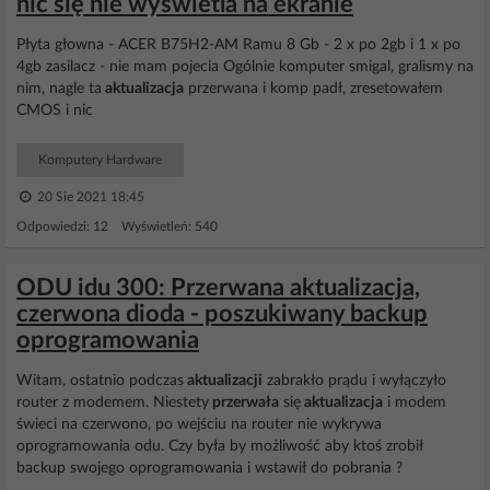
nic się nie wyświetla na ekranie
Płyta głowna - ACER B75H2-AM Ramu 8 Gb - 2 x po 2gb i 1 x po
4gb zasilacz - nie mam pojecia Ogólnie komputer smigal, gralismy na
nim, nagle ta
aktualizacja
przerwana i komp padł, zresetowałem
CMOS i nic
Komputery Hardware
20 Sie 2021 18:45
Odpowiedzi: 12 Wyświetleń: 540
ODU idu 300: Przerwana aktualizacja,
czerwona dioda - poszukiwany backup
oprogramowania
Witam, ostatnio podczas
aktualizacji
zabrakło prądu i wyłączyło
router z modemem. Niestety
przerwała
się
aktualizacja
i modem
świeci na czerwono, po wejściu na router nie wykrywa
oprogramowania odu. Czy była by możliwość aby ktoś zrobił
backup swojego oprogramowania i wstawił do pobrania ?