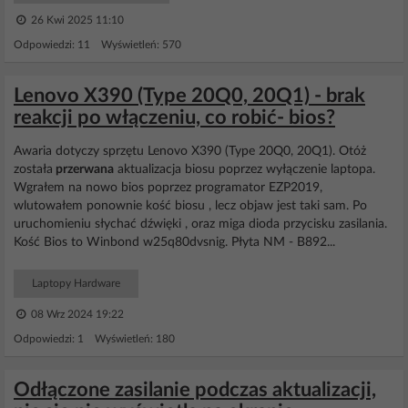
26 Kwi 2025 11:10
Odpowiedzi: 11 Wyświetleń: 570
Lenovo X390 (Type 20Q0, 20Q1) - brak
reakcji po włączeniu, co robić- bios?
Awaria dotyczy sprzętu Lenovo X390 (Type 20Q0, 20Q1). Otóż
została
przerwana
aktualizacja biosu poprzez wyłączenie laptopa.
Wgrałem na nowo bios poprzez programator EZP2019,
wlutowałem ponownie kość biosu , lecz objaw jest taki sam. Po
uruchomieniu słychać dźwięki , oraz miga dioda przycisku zasilania.
Kość Bios to Winbond w25q80dvsnig. Płyta NM - B892...
Laptopy Hardware
08 Wrz 2024 19:22
Odpowiedzi: 1 Wyświetleń: 180
Odłączone zasilanie podczas aktualizacji,