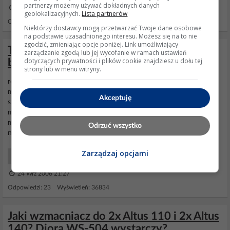
partnerzy możemy używać dokładnych danych
22 Gru 2014 22:31
geolokalizacyjnych.
Lista partnerów
Odpowiedzi: 16 Wyświetleń: 3357
Niektórzy dostawcy mogą przetwarzać Twoje dane osobowe
na podstawie uzasadnionego interesu. Możesz się na to nie
zgodzić, zmieniając opcje poniżej. Link umożliwiający
Tonsil Zeus vs Altus 300 – porównanie
zarządzanie zgodą lub jej wycofanie w ramach ustawień
dotyczących prywatności i plików cookie znajdziesz u dołu tej
brzmienia i opłacalności zakupu kolumn
strony lub w menu witryny.
różnica jest taka: Zeusy mają 200W mocy znamionowej, 400W
maksymalnej i impedancję 4Ω "Tonsil Zeus": Hi-Fi i Muzyka 5/2003
Akceptuję
strona 35 Zeusy gromowładne mają ciekawą historię. Powstały z
myślą o rynku angielskim, myślę że jako produkt przeznaczony dla
młodzieży. Jak sądzę, trafiający do wyobraźni i, co równie istotne,
Odrzuć wszystko
niedrogi. Z oficjalnych źródeł...
Zarządzaj opcjami
Audio Estradowe, Sceniczne, Studyjne
24 Wrz 2006 21:27
Odpowiedzi: 23 Wyświetleń: 36834
Jaki wzmacniacz do 2x Altus 110 i 2x Altus
140? Diora WS-504 wystarczy?