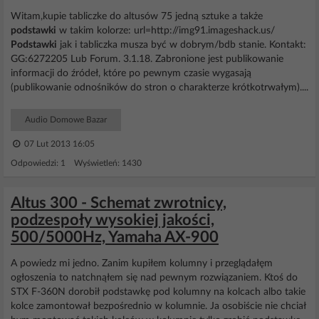
Witam,kupie tabliczke do altusów 75 jedną sztuke a także
podstawki
w takim kolorze: url=http://img91.imageshack.us/
Podstawki
jak i tabliczka musza być w dobrym/bdb stanie. Kontakt:
GG:6272205 Lub Forum. 3.1.18. Zabronione jest publikowanie
informacji do źródeł, które po pewnym czasie wygasają
(publikowanie odnośników do stron o charakterze krótkotrwałym)....
Audio Domowe Bazar
07 Lut 2013 16:05
Odpowiedzi: 1 Wyświetleń: 1430
Altus 300 - Schemat zwrotnicy,
podzespoły wysokiej jakości,
500/5000Hz, Yamaha AX-900
A powiedz mi jedno. Zanim kupiłem kolumny i przeglądałęm
ogłoszenia to natchnąłem się nad pewnym rozwiązaniem. Ktoś do
STX F-360N dorobił podstawkę pod kolumny na kolcach albo takie
kolce zamontował bezpośrednio w kolumnie. Ja osobiście nie chciał