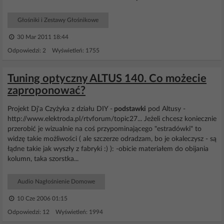
Głośniki i Zestawy Głośnikowe
30 Mar 2011 18:44
Odpowiedzi: 2 Wyświetleń: 1755
Tuning optyczny ALTUS 140. Co możecie
zaproponować?
Projekt Dj'a Czyżyka z działu DIY -
podstawki
pod Altusy -
http://www.elektroda.pl/rtvforum/topic27... Jeżeli chcesz koniecznie
przerobić je wizualnie na coś przypominającego "estradówki" to
widzę takie możliwości ( ale szczerze odradzam, bo je okaleczysz - są
łądne takie jak wyszły z fabryki :) ): -obicie materiałem do obijania
kolumn, taka szorstka...
Audio Nagłośnienie Domowe
10 Cze 2006 01:15
Odpowiedzi: 12 Wyświetleń: 1994