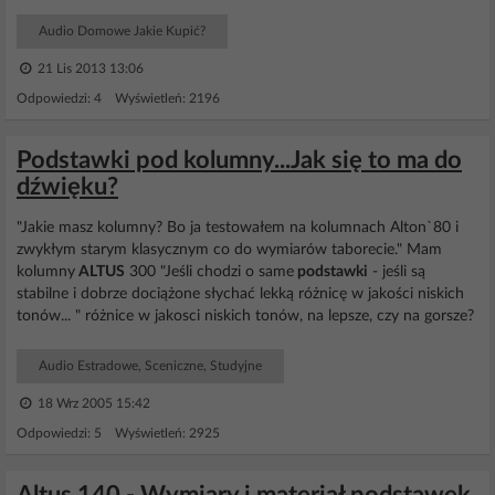
Audio Domowe Jakie Kupić?
21 Lis 2013 13:06
Odpowiedzi: 4 Wyświetleń: 2196
Podstawki pod kolumny...Jak się to ma do
dźwięku?
"Jakie masz kolumny? Bo ja testowałem na kolumnach Alton`80 i
zwykłym starym klasycznym co do wymiarów taborecie." Mam
kolumny
ALTUS
300 "Jeśli chodzi o same
podstawki
- jeśli są
stabilne i dobrze dociążone słychać lekką różnicę w jakości niskich
tonów... " różnice w jakosci niskich tonów, na lepsze, czy na gorsze?
Audio Estradowe, Sceniczne, Studyjne
18 Wrz 2005 15:42
Odpowiedzi: 5 Wyświetleń: 2925