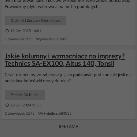
bym montować takich kolców w kolumnie tylko zrobić podstawkę.
Powiedzmy płyta wiórowa albo mdf o podobnych...
Głośniki i Zestawy Głośnikowe
19 Cze 2025 14:01
Odpowiedzi: 375 Wyświetleń: 17607
Jakie kolumny i wzmacniacz na imprezy?
Technics SA-EX100, Altus 140, Tonsil
Czyli rozumiemy, że zabierasz je jako
podstawki
pod konsole jeśli nie
posiadasz końcówki mocy do nich?
Estrada Co Kupić
20 Gru 2024 15:35
Odpowiedzi: 1575 Wyświetleń: 684035
REKLAMA