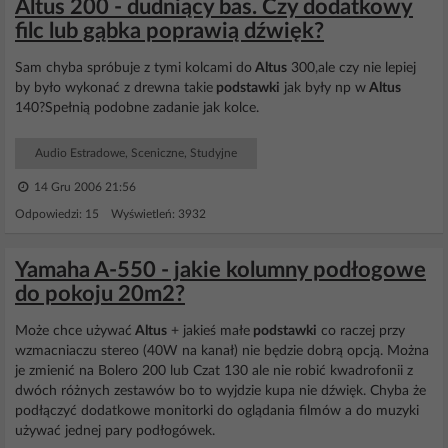
Altus 200 - dudniący bas. Czy dodatkowy
filc lub gąbka poprawią dźwięk?
Sam chyba spróbuje z tymi kolcami do
Altus
300,ale czy nie lepiej
by było wykonać z drewna takie
podstawki
jak były np w
Altus
140?Spełnią podobne zadanie jak kolce.
Audio Estradowe, Sceniczne, Studyjne
14 Gru 2006 21:56
Odpowiedzi: 15 Wyświetleń: 3932
Yamaha A-550 - jakie kolumny podłogowe
do pokoju 20m2?
Może chce używać
Altus
+ jakieś małe
podstawki
co raczej przy
wzmacniaczu stereo (40W na kanał) nie będzie dobrą opcją. Można
je zmienić na Bolero 200 lub Czat 130 ale nie robić kwadrofonii z
dwóch różnych zestawów bo to wyjdzie kupa nie dźwięk. Chyba że
podłączyć dodatkowe monitorki do oglądania filmów a do muzyki
używać jednej pary podłogówek.