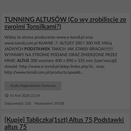
TUNNING ALTUSÓW (Co wy zrobiliscie ze
swoimi Tonsilkami?)
Widzę że strona producenta www.e-tonsil.pl oraz
www.tonsil.com.pl KŁAMIE :?: ALTUSY 200 I 300 NIE MAJą
żADNYCH
PODSTAWEK
TAKICH JAK STARSI BRACIA!!!!!!!!
WYMIARY NA STRONIE PODANE ORAZ ZMIERZONE PRZEZ
MNIE:
ALTUS
300 wymiary 400 x 890 x 335 mm [szer/wys/gł]
dowód: http://www.e-tonsil.pl/sklep/index.php?d... oraz:
http://www.tonsil.com.pl/products/speakb...
Audio Nagłośnienie Domowe
01 Kwi 2026 22:24
Odpowiedzi: 220 Wyświetleń: 59208
[Kupię] Tabliczka(1szt) Altus 75,Podstawki
altus 75