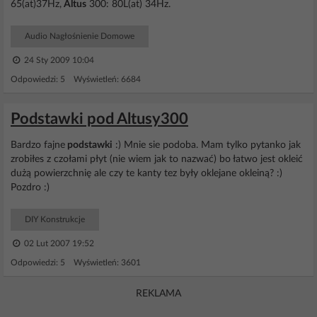
65(at)37Hz,
Altus
300: 80L(at) 34Hz.
Audio Nagłośnienie Domowe
24 Sty 2009 10:04
Odpowiedzi: 5 Wyświetleń: 6684
Podstawki pod Altusy300
Bardzo fajne
podstawki
:) Mnie sie podoba. Mam tylko pytanko jak
zrobiłes z czołami płyt (nie wiem jak to nazwać) bo łatwo jest okleić
dużą powierzchnię ale czy te kanty tez były oklejane okleiną? :)
Pozdro :)
DIY Konstrukcje
02 Lut 2007 19:52
Odpowiedzi: 5 Wyświetleń: 3601
REKLAMA