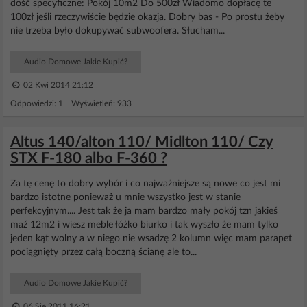
dość specyficzne: Pokój 10m2 Do 500zł Wiadomo dopłacę te
100zł jeśli rzeczywiście będzie okazja. Dobry bas - Po prostu żeby
nie trzeba było dokupywać subwoofera. Słucham...
Audio Domowe Jakie Kupić?
02 Kwi 2014 21:12
Odpowiedzi: 1 Wyświetleń: 933
Altus 140/alton 110/ Midlton 110/ Czy
STX F-180 albo F-360 ?
Za tę cenę to dobry wybór i co najważniejsze są nowe co jest mi
bardzo istotne ponieważ u mnie wszystko jest w stanie
perfekcyjnym.... Jest tak że ja mam bardzo mały pokój tzn jakieś
maź 12m2 i wiesz meble łóżko biurko i tak wyszło że mam tylko
jeden kąt wolny a w niego nie wsadzę 2 kolumn więc mam parapet
pociągnięty przez całą boczną ścianę ale to...
Audio Domowe Jakie Kupić?
06 Sie 2011 16:21