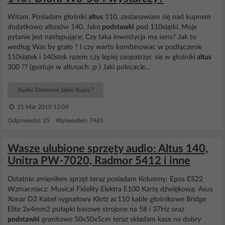
Witam. Posiadam głośniki
altus
110, zastanawiam się nad kupnem
dodatkowo altusów 140. Jako
podstawki
pod 110siątki. Moje
pytanie jest następujące: Czy taka inwestycja ma sens? Jak to
według Was by grało ? I czy warto kombinowac w podłączenie
110siątek i 140stek razem czy lepiej zaopatrzyc sie w głośniki
altus
300 ?? (gustuje w altusach ;p ) Jaki polecacie...
Audio Domowe Jakie Kupić?
21 Mar 2010 12:09
Odpowiedzi: 25 Wyświetleń: 7465
Wasze ulubione sprzęty audio: Altus 140,
Unitra PW-7020, Radmor 5412 i inne
Ostatnio zmieniłem sprzęt teraz posiadam Kolumny: Epos ES22
Wzmacniacz: Musical Fidelity Elektra E100 Kartę dźwiękową: Asus
Xonar D2 Kabel sygnałowy Klotz ac110 kable głośnikowe Bridge
Elite 2x4mm2 pułapki basowe strojone na 58 i 37Hz oraz
podstawki
granitowe 50x50x5cm teraz składam kase na dobry