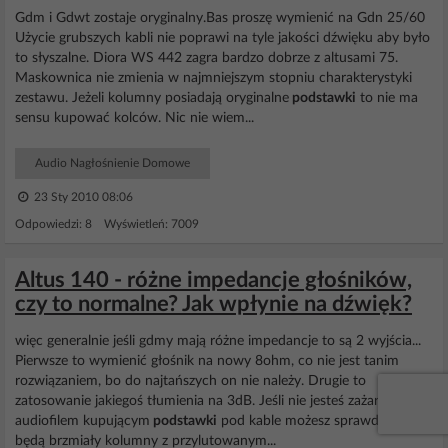
Gdm i Gdwt zostaje oryginalny.Bas proszę wymienić na Gdn 25/60
Użycie grubszych kabli nie poprawi na tyle jakości dźwięku aby było
to słyszalne. Diora WS 442 zagra bardzo dobrze z altusami 75.
Maskownica nie zmienia w najmniejszym stopniu charakterystyki
zestawu. Jeżeli kolumny posiadają oryginalne
podstawki
to nie ma
sensu kupować kolców. Nic nie wiem...
Audio Nagłośnienie Domowe
23 Sty 2010 08:06
Odpowiedzi: 8 Wyświetleń: 7009
Altus 140 - różne impedancje głośników,
czy to normalne? Jak wpłynie na dźwięk?
więc generalnie jeśli gdmy mają różne impedancje to są 2 wyjścia...
Pierwsze to wymienić głośnik na nowy 8ohm, co nie jest tanim
rozwiązaniem, bo do najtańszych on nie należy. Drugie to
zatosowanie jakiegoś tłumienia na 3dB. Jeśli nie jesteś zażartym
audiofilem kupującym
podstawki
pod kable możesz sprawdzić jak
będą brzmiały kolumny z przylutowanym...