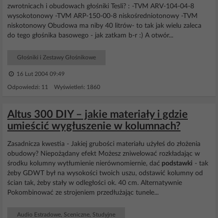
zwrotnicach i obudowach głośniki Tesli? : -TVM ARV-104-04-8
wysokotonowy -TVM ARP-150-00-8 niskośredniotonowy -TVM
niskotonowy Obudowa ma niby 40 litrów- to tak jak wielu zaleca
do tego głośnika basowego - jak zatkam b-r :) A otwór...
Głośniki i Zestawy Głośnikowe
16 Lut 2004 09:49
Odpowiedzi: 11 Wyświetleń: 1860
Altus 300 DIY – jakie materiały i gdzie
umieścić wygłuszenie w kolumnach?
Zasadnicza kwestia - Jakiej grubości materiału użyłeś do złożenia
obudowy? Niepożądany efekt Możesz zniwelować rozkładając w
środku kolumny wytłumienie nierównomiernie, dać
podstawki
- tak
żeby GDWT był na wysokości twoich uszu, odstawić kolumny od
ścian tak, żeby stały w odległości ok. 40 cm. Alternatywnie
Pokombinować ze strojeniem przedłużając tunele...
Audio Estradowe, Sceniczne, Studyjne