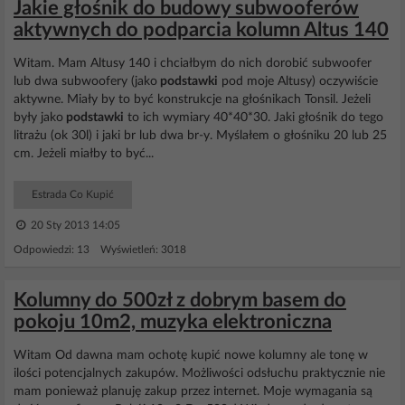
Jakie głośnik do budowy subwooferów
aktywnych do podparcia kolumn Altus 140
Witam. Mam Altusy 140 i chciałbym do nich dorobić subwoofer
lub dwa subwoofery (jako
podstawki
pod moje Altusy) oczywiście
aktywne. Miały by to być konstrukcje na głośnikach Tonsil. Jeżeli
były jako
podstawki
to ich wymiary 40*40*30. Jaki głośnik do tego
litrażu (ok 30l) i jaki br lub dwa br-y. Myślałem o głośniku 20 lub 25
cm. Jeżeli miałby to być...
Estrada Co Kupić
20 Sty 2013 14:05
Odpowiedzi: 13 Wyświetleń: 3018
Kolumny do 500zł z dobrym basem do
pokoju 10m2, muzyka elektroniczna
Witam Od dawna mam ochotę kupić nowe kolumny ale tonę w
ilości potencjalnych zakupów. Możliwości odsłuchu praktycznie nie
mam ponieważ planuję zakup przez internet. Moje wymagania są