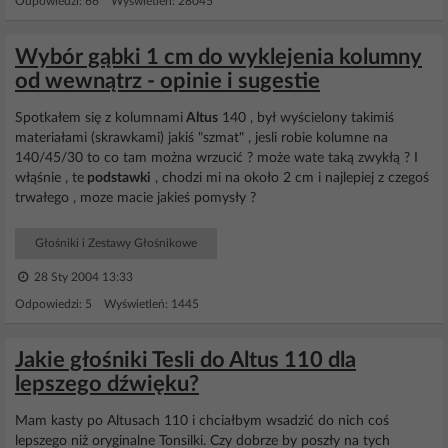
Odpowiedzi: 66 Wyświetleń: 28045
Wybór gąbki 1 cm do wyklejenia kolumny
od wewnątrz - opinie i sugestie
Spotkałem się z kolumnami
Altus
140 , był wyścielony takimiś
materiałami (skrawkami) jakiś "szmat" , jesli robie kolumne na
140/45/30 to co tam można wrzucić ? może wate taką zwykłą ? I
włąśnie , te
podstawki
, chodzi mi na około 2 cm i najlepiej z czegoś
trwałego , moze macie jakieś pomysły ?
Głośniki i Zestawy Głośnikowe
28 Sty 2004 13:33
Odpowiedzi: 5 Wyświetleń: 1445
Jakie głośniki Tesli do Altus 110 dla
lepszego dźwięku?
Mam kasty po Altusach 110 i chciałbym wsadzić do nich coś
lepszego niż oryginalne Tonsilki. Czy dobrze by poszły na tych