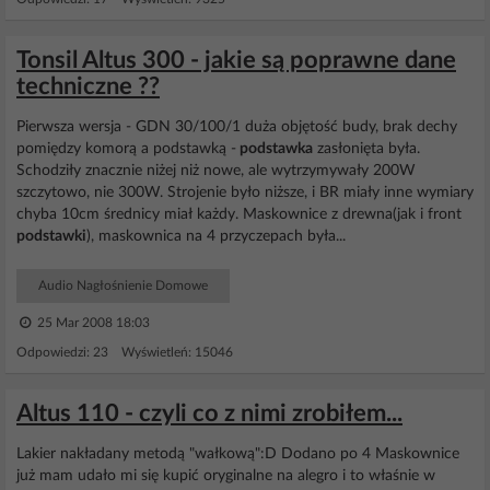
Tonsil Altus 300 - jakie są poprawne dane
techniczne ??
Pierwsza wersja - GDN 30/100/1 duża objętość budy, brak dechy
pomiędzy komorą a podstawką -
podstawka
zasłonięta była.
Schodziły znacznie niżej niż nowe, ale wytrzymywały 200W
szczytowo, nie 300W. Strojenie było niższe, i BR miały inne wymiary
chyba 10cm średnicy miał każdy. Maskownice z drewna(jak i front
podstawki
), maskownica na 4 przyczepach była...
Audio Nagłośnienie Domowe
25 Mar 2008 18:03
Odpowiedzi: 23 Wyświetleń: 15046
Altus 110 - czyli co z nimi zrobiłem...
Lakier nakładany metodą "wałkową":D Dodano po 4 Maskownice
już mam udało mi się kupić oryginalne na alegro i to właśnie w