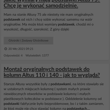
Chcę je wykonać samodzielnie.
Mam na stanie Altusy 75 ale niestety nie mam oryginalnych
podstawek
od nich i chcę sobie wykonać samemu na wzór
oryginałów. Ma może ktoś wymiary
podstawek
, chodzi mi o
wysokość, długość, szerokość. Z góry dzięki
Głośniki i Zestawy Głośnikowe
20 Wrz 2021 09:21
Odpowiedzi: 4 Wyświetleń: 1377
Montaż oryginalnych podstawek do
kolumn Altus 110 i 140 - jak to wygląda?
Starsze Altusy wszystkie były z
podstawkami
, na które stawiało sie
w ustalonych miejscach kolumnę ( system małych prawie
niewidocznych otworków w podstawie kolumny i małych
plastikowych kołeczków w podstawce ). Oddzielenie kolumny od
podstawki
fabfycznie było bezproblemowe, bo i z takim zamiarem,
że ktoś może nie chce stawiać kolumn na
podstawkach
....