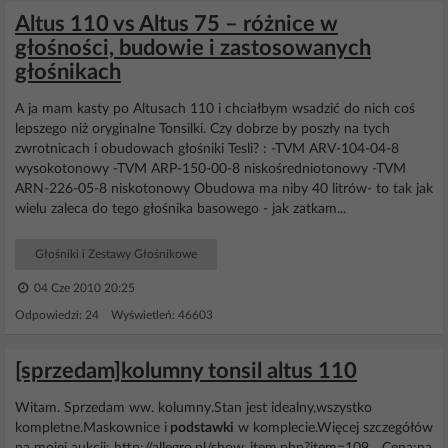
Altus 110 vs Altus 75 – różnice w
głośności, budowie i zastosowanych
głośnikach
A ja mam kasty po Altusach 110 i chciałbym wsadzić do nich coś
lepszego niż oryginalne Tonsilki. Czy dobrze by poszły na tych
zwrotnicach i obudowach głośniki Tesli? : -TVM ARV-104-04-8
wysokotonowy -TVM ARP-150-00-8 niskośredniotonowy -TVM
ARN-226-05-8 niskotonowy Obudowa ma niby 40 litrów- to tak jak
wielu zaleca do tego głośnika basowego - jak zatkam...
Głośniki i Zestawy Głośnikowe
04 Cze 2010 20:25
Odpowiedzi: 24 Wyświetleń: 46603
[sprzedam]kolumny tonsil altus 110
Witam. Sprzedam ww. kolumny.Stan jest idealny,wszystko
kompletne.Maskownice i
podstawki
w komplecie.Więcej szczegółów