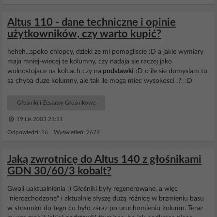
Altus 110 - dane techniczne i opinie
użytkowników, czy warto kupić?
heheh...spoko chlopcy, dzieki ze mi pomogliscie :D a jakie wymiary
maja mniej-wiecej te kolumny, czy nadaja sie raczej jako
wolnostojace na kolcach czy na
podstawki
:D o ile sie domyslam to
sa chyba duze kolumny, ale tak ile moga miec wysokosci :?: :D
Głośniki i Zestawy Głośnikowe
19 Lis 2003 21:21
Odpowiedzi: 16 Wyświetleń: 2679
Jaką zwrotnicę do Altus 140 z głośnikami
GDN 30/60/3 kobalt?
Gwoli uaktualnienia :) Głośniki były regenerowane, a więc
"nierozchodzone" i aktualnie słyszę dużą różnicę w brzmieniu basu
w stosunku do tego co było zaraz po uruchomieniu kolumn. Teraz