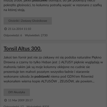
muszę zrobić jakieś
podstawki
tłumiące, bo jak podkręcę nieco
pokrętło głośności, to kolumny potrafią wpaść w rezonans z szafką
na której stoją.
Głośniki i Zestawy Głośnikowe
21 Lis 2014 11:10
Odpowiedzi: 6 Wyświetleń: 2730
Tonsil Altus 300.
Jakoś ten fornir jest nie za ciekawy mi się podoba naturalne Piękno
Drewna a czarny to tylko Heban jest :) ALTUSY pięknie wyglądają w
mahoniu takim jak są moje kolumny oklejone no cudnie sie
prezentuje ten mahoń pozatym wszystko ładnie i starannie
wykonane szkoda że
podstawki
niema pod GDN'em Również
wykonałem wierna kopie ALTUSÓW , ZEUSÓW, ale powiem...
DIY Akustyka
11 Mar 2009 20:17
Odpowiedzi: 17 Wyświetleń: 9325