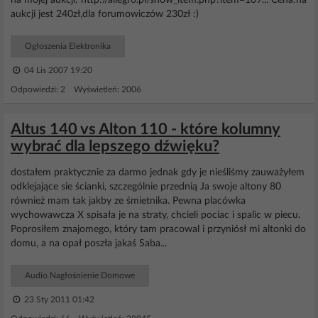
na mojej aukcji: http://allegro.pl/show_item.php?item=109... Cena:na
aukcji jest 240zł,dla forumowiczów 230zł :)
Ogłoszenia Elektronika
04 Lis 2007 19:20
Odpowiedzi: 2 Wyświetleń: 2006
Altus 140 vs Alton 110 - które kolumny
wybrać dla lepszego dźwięku?
dostałem praktycznie za darmo jednak gdy je nieśliśmy zauważyłem
odklejające sie ścianki, szczególnie przednią Ja swoje altony 80
również mam tak jakby ze śmietnika. Pewna placówka
wychowawcza X spisała je na straty, chcieli pociac i spalic w piecu.
Poprosiłem znajomego, który tam pracowal i przyniósł mi altonki do
domu, a na opał poszła jakaś Saba...
Audio Nagłośnienie Domowe
23 Sty 2011 01:42