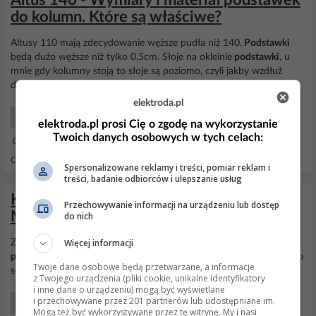
Altus 140 - Wymiary i materiał podstawek
do kolumn. Które są właściwe?
Altusy 110 mają zdecydowanie węższe pudła niż 140.
Podstawki
będą dużo węższe niż tylko 0,5cm. Słoje na okleinie
podstawki
, u
mnie gdy kolumny stoją to słoje są poziomo, czyli jakby wzdłuż
deseczek.
elektroda.pl
Głośniki i Zestawy Głośnikowe
elektroda.pl prosi Cię o zgodę na wykorzystanie
Twoich danych osobowych w tych celach:
01 Mar 2011 16:53
Odpowiedzi: 7 Wyświetleń: 7005
Spersonalizowane reklamy i treści, pomiar reklam i
treści, badanie odbiorców i ulepszanie usług
Które kolumny Tonsil wybrać: Altus 110,
Przechowywanie informacji na urządzeniu lub dostęp
Mildton 150 czy inne?
do nich
Więcej informacji
Zestawów stereo, kolumn frontowych z KD takie jak ty masz. Te
podstawki
nie są zupełnie potrzebne bo wprowadzą zamieszanie do
Twoje dane osobowe będą przetwarzane, a informacje
sceny muzycznej, która i tak jest w stereo.
z Twojego urządzenia (pliki cookie, unikalne identyfikatory
i inne dane o urządzeniu) mogą być wyświetlane
i przechowywane przez 201 partnerów lub udostępniane im.
Audio Domowe Jakie Kupić?
Mogą też być wykorzystywane przez tę witrynę. My i nasi