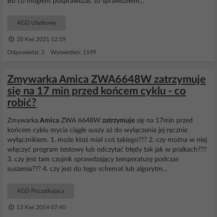
Bo co mogłem posprawdzać to sprawdziłem...
AGD Użytkowy
20 Kwi 2021 12:59
Odpowiedzi: 2 Wyświetleń: 1599
Zmywarka Amica ZWA6648W zatrzymuje
się na 17 min przed końcem cyklu - co
robić?
Zmywarka
Amica
ZWA 6648W
zatrzymuje
się na 17min przed
końcem cyklu mycia ciągle suszy aż do wyłączenia jej ręcznie
wyłącznikiem. 1. może ktoś miał coś takiego??? 2. czy można w niej
włączyć program testowy lub odczytać błędy tak jak w pralkach???
3. czy jest tam czujnik sprawdzający temperaturę podczas
suszenia??? 4. czy jest do tego schemat lub algorytm...
AGD Początkujący
13 Kwi 2014 07:40