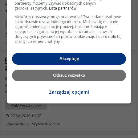
partnerzy możemy używać dokładnych danych
Nie wiem gdzie mieszkasz ale wydaje mi się że ze 150 pln co
geolokalizacyjnych.
Lista partnerów
najmniej
Niektórzy dostawcy mogą przetwarzać Twoje dane osobowe
na podstawie uzasadnionego interesu. Możesz się na to nie
AGD Pralki, Suszarki
zgodzić, zmieniając opcje poniżej. Link umożliwiający
zarządzanie zgodą lub jej wycofanie w ramach ustawień
02 Paź 2005 16:34
dotyczących prywatności i plików cookie znajdziesz u dołu tej
strony lub w menu witryny.
Odpowiedzi: 11 Wyświetleń: 7601
Akceptuję
Pralka Amica PA 55 60A411 - 5 mrugnięć,
zatrzymuje się przy wypompowaniu
Odrzuć wszystko
Witam ponieważ ten błąd nie jest decydujący o praniu tak założył
producent sprawdź grzałkę na(przerwę i upływność) raczej do
Zarządzaj opcjami
wymiany
AGD Początkujący
27 Sty 2010 13:37
Odpowiedzi: 7 Wyświetleń: 6136