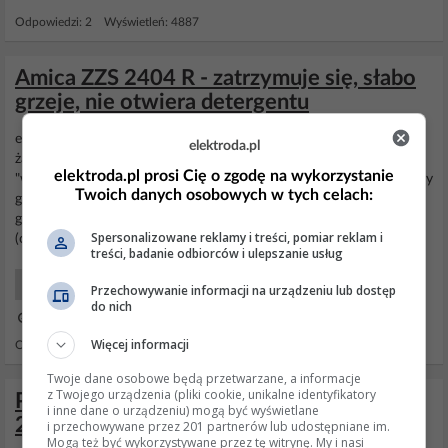
Odpowiedzi: 2 Wyświetleń: 4887
Amica ZZS 2404 R - zatrzymuje się, słabo
grzeje, nie otwiera detergentu
ewentualnie przekaźników pod panelem sterowania? Tu nie ma
elektroda.pl
żadnych przekaźników. Grzałkę masz dobrą, a jedynie może być
elektroda.pl prosi Cię o zgodę na wykorzystanie
"wybity" - rozłączony termostat na dole (pod dnem) zabezpieczający
Twoich danych osobowych w tych celach:
grzałkę. Dochodzą do niego dwa grube przewody szeregowo na
grzałkę i musi mieć "przejście". Termostat ma dwa obwody bo drugi
Spersonalizowane reklamy i treści, pomiar reklam i
(cienkie przewody) załącza silniczek programatora...
treści, badanie odbiorców i ulepszanie usług
AGD Zmywarki
Przechowywanie informacji na urządzeniu lub dostęp
do nich
23 Paź 2017 12:57
Więcej informacji
Odpowiedzi: 7 Wyświetleń: 1911
Twoje dane osobowe będą przetwarzane, a informacje
z Twojego urządzenia (pliki cookie, unikalne identyfikatory
Pralka Amica PA 510 - Zatrzymuje się po
i inne dane o urządzeniu) mogą być wyświetlane
20 min, świeci kontrolka gotowa 3 razy
i przechowywane przez 201 partnerów lub udostępniane im.
Mogą też być wykorzystywane przez tę witrynę. My i nasi