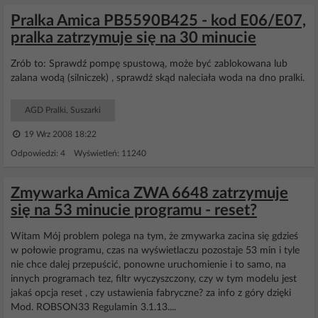
Pralka Amica PB5590B425 - kod E06/E07,
pralka zatrzymuje się na 30 minucie
Zrób to: Sprawdź pompę spustową, może być zablokowana lub
zalana wodą (silniczek) , sprawdź skąd naleciała woda na dno pralki.
AGD Pralki, Suszarki
19 Wrz 2008 18:22
Odpowiedzi: 4 Wyświetleń: 11240
Zmywarka Amica ZWA 6648 zatrzymuje
się na 53 minucie programu - reset?
Witam Mój problem polega na tym, że zmywarka zacina się gdzieś
w połowie programu, czas na wyświetlaczu pozostaje 53 min i tyle
nie chce dalej przepuścić, ponowne uruchomienie i to samo, na
innych programach tez, filtr wyczyszczony, czy w tym modelu jest
jakaś opcja reset , czy ustawienia fabryczne? za info z góry dzięki
Mod. ROBSON33 Regulamin 3.1.13....