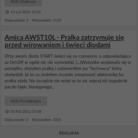
AGD Użytkowy
23 Lut 2023 16:01
Odpowiedzi: 3 Wyświetleń: 1125
Amica AWST10L - Pralka zatrzymuje się
przed wirowaniem i świeci diodami
(Przy awarii, dioda START świeci się na czerwono, a odpowiadająca
za On\Off w ogóle nic nie wyświetla). (...)Wszystko wydawało się w
porządku, złożyłem pralkę i zadzwoniłem po "fachowca" który
stwierdził, że to co zrobiłem musiało zresetować elektronikę bo
pralka ożyła. Na szczęście nie wziął za to nic więcej niż wypalenie
paczki fajek. Następnego...
AGD Początkujący
03 Paź 2013 23:58
Odpowiedzi: 2 Wyświetleń: 3315
REKLAMA