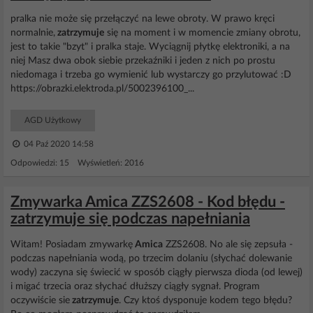
pralka nie może się przełączyć na lewe obroty. W prawo kręci
normalnie,
zatrzymuje
się na moment i w momencie zmiany obrotu,
jest to takie "bzyt" i pralka staje. Wyciągnij płytkę elektroniki, a na
niej Masz dwa obok siebie przekaźniki i jeden z nich po prostu
niedomaga i trzeba go wymienić lub wystarczy go przylutować :D
https://obrazki.elektroda.pl/5002396100_...
AGD Użytkowy
04 Paź 2020 14:58
Odpowiedzi: 15 Wyświetleń: 2016
Zmywarka Amica ZZS2608 - Kod błędu -
zatrzymuje się podczas napełniania
Witam! Posiadam zmywarkę
Amica
ZZS2608. No ale się zepsuła -
podczas napełniania wodą, po trzecim dolaniu (słychać dolewanie
wody) zaczyna się świecić w sposób ciągły pierwsza dioda (od lewej)
i migać trzecia oraz słychać dłuższy ciągły sygnał. Program
oczywiście sie
zatrzymuje
. Czy ktoś dysponuje kodem tego błędu?