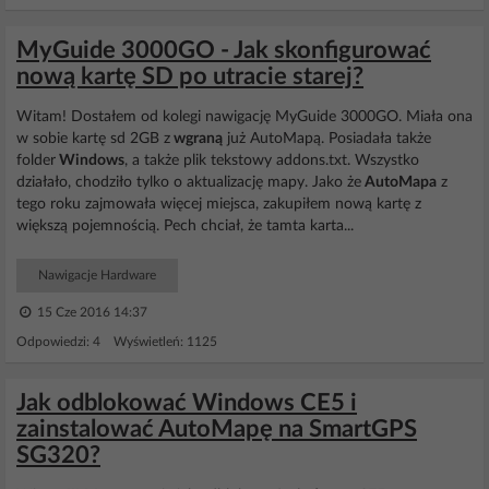
MyGuide 3000GO - Jak skonfigurować
nową kartę SD po utracie starej?
Witam! Dostałem od kolegi nawigację MyGuide 3000GO. Miała ona
w sobie kartę sd 2GB z
wgraną
już AutoMapą. Posiadała także
folder
Windows
, a także plik tekstowy addons.txt. Wszystko
działało, chodziło tylko o aktualizację mapy. Jako że
AutoMapa
z
tego roku zajmowała więcej miejsca, zakupiłem nową kartę z
większą pojemnością. Pech chciał, że tamta karta...
Nawigacje Hardware
15 Cze 2016 14:37
Odpowiedzi: 4 Wyświetleń: 1125
Jak odblokować Windows CE5 i
zainstalować AutoMapę na SmartGPS
SG320?