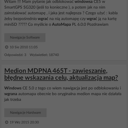
Witam !!! Mam pytanie jak odblokować
windowsa
CE5 w
SmartGPS SG320 (jeśli to konieczne ), a potem jak na nim
zainstalować automapę , i jaka jest najlepsza ? Czego użyć : kabla
żeby bezpośrednio
wgrać
na nią automapę czy
wgrać
ją na kartę
miniSD ????? Co myślicie o
AutoMapa
PL 6.0.0 Pozdrawiam
Nawigacje Software
10 Sie 2010 11:05
Odpowiedzi: 3 Wyświetleń: 18740
Medion MDPNA 465T - zawieszanie,
błędne wskazania celu, aktualizacja map?
Windows
CE 5.0 z tego co wiem nawigacja jest po odblokowaniu i
wgrana
automapa obecnie bo oryginalna medion mapa nie działała
jak trzeba
Nawigacje Hardware
19 Wrz 2015 20:30