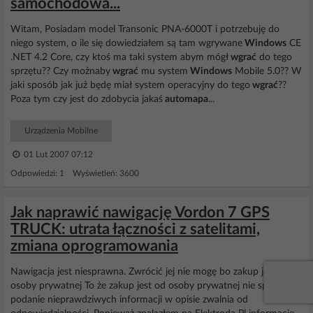
samochodowa...
Witam, Posiadam model Transonic PNA-6000T i potrzebuję do
niego system, o ile się dowiedziałem są tam wgrywane
Windows
CE
.NET 4.2 Core, czy ktoś ma taki system abym mógł
wgrać
do tego
sprzętu?? Czy możnaby
wgrać
mu system
Windows
Mobile 5.0?? W
jaki sposób jak już będę miał system operacyjny do tego
wgrać
??
Poza tym czy jest do zdobycia jakaś
automapa
...
Urządzenia Mobilne
01 Lut 2007 07:12
Odpowiedzi: 1 Wyświetleń: 3600
Jak naprawić nawigację Vordon 7 GPS
TRUCK: utrata łączności z satelitami,
zmiana oprogramowania
Nawigacja jest niesprawna. Zwrócić jej nie mogę bo zakup jest od
osoby prywatnej To że zakup jest od osoby prywatnej nie sprawia że
podanie nieprawdziwych informacji w opisie zwalnia od