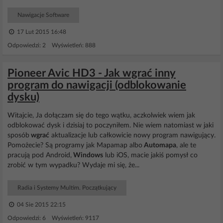
Nawigacje Software
17 Lut 2015 16:48
Odpowiedzi: 2 Wyświetleń: 888
Pioneer Avic HD3 - Jak wgrać inny
program do nawigacji (odblokowanie
dysku)
Witajcie, Ja dołączam się do tego wątku, aczkolwiek wiem jak
odblokować dysk i dzisiaj to poczyniłem. Nie wiem natomiast w jaki
sposób
wgrać
aktualizacje lub całkowicie nowy program nawigujący.
Pomożecie? Są programy jak Mapamap albo
Automapa
, ale te
pracują pod Android,
Windows
lub iOS, macie jakiś pomysł co
zrobić w tym wypadku? Wydaje mi się, że...
Radia i Systemy Multim. Początkujący
04 Sie 2015 22:15
Odpowiedzi: 6 Wyświetleń: 9117