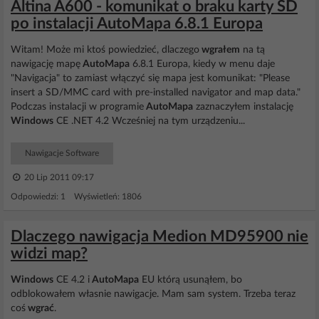
Altina A600 - komunikat o braku karty SD
po instalacji AutoMapa 6.8.1 Europa
Witam! Może mi ktoś powiedzieć, dlaczego
wgrałem
na tą
nawigację mapę
AutoMapa
6.8.1 Europa, kiedy w menu daje
"Navigacja" to zamiast włączyć się mapa jest komunikat: "Please
insert a SD/MMC card with pre-installed navigator and map data."
Podczas instalacji w programie
AutoMapa
zaznaczyłem instalację
Windows
CE .NET 4.2 Wcześniej na tym urządzeniu...
Nawigacje Software
20 Lip 2011 09:17
Odpowiedzi: 1 Wyświetleń: 1806
Dlaczego nawigacja Medion MD95900 nie
widzi map?
Windows
CE 4.2 i
AutoMapa
EU którą usunąłem, bo
odblokowałem własnie nawigacje. Mam sam system. Trzeba teraz
coś
wgrać
.