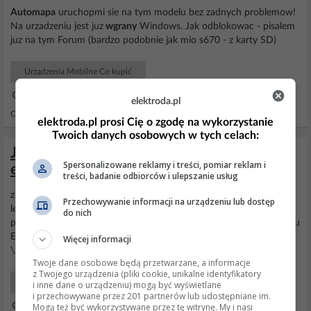
Automapa
uruchopmi sie na tym modelu bez zadnych problemow!
Na urzadzeniu jest juz
wgrany
Windows. Jak odblokowac - pisalem
juz na tym Forum (bardzo podobnie jak mio s670 - z karty SD)
Urządzenia Mobilne Co kupić
13 Mar 2013 13:18
elektroda.pl
Odpowiedzi: 22 Wyświetleń: 25080
elektroda.pl prosi Cię o zgodę na wykorzystanie
Twoich danych osobowych w tych celach:
Jak uruchomić system Windows na
Spersonalizowane reklamy i treści, pomiar reklam i
easyDriver Navi 007?
treści, badanie odbiorców i ulepszanie usług
zrobiłem to prościej wszedłem do systemu jak w opisie klikając w
Przechowywanie informacji na urządzeniu lub dostęp
lewym rogu potem My Devicc -
Windows
i usbfnswitch potem
do nich
połączyłem sie przez ActiveSynk
wgrałem
AutoMapę potem w pliku
ENGINE.INI zmieniłem dostęp do pliku EXE AutoMapay
Więcej informacji
\AutoMapa\AutoMapa EU.exe
Twoje dane osobowe będą przetwarzane, a informacje
z Twojego urządzenia (pliki cookie, unikalne identyfikatory
Urządzenia Mobilne
i inne dane o urządzeniu) mogą być wyświetlane
i przechowywane przez 201 partnerów lub udostępniane im.
Mogą też być wykorzystywane przez tę witrynę. My i nasi
29 Sie 2008 11:49