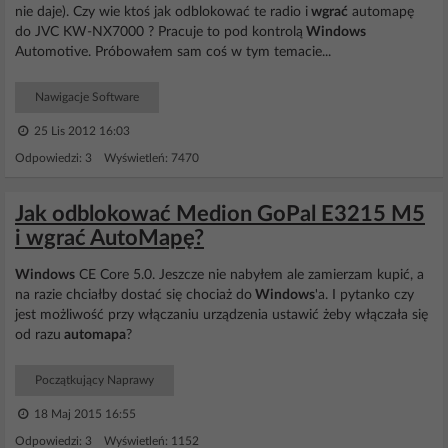
nie daje). Czy wie ktoś jak odblokować te radio i
wgrać
automapę
do JVC KW-NX7000 ? Pracuje to pod kontrolą
Windows
Automotive. Próbowałem sam coś w tym temacie...
Nawigacje Software
25 Lis 2012 16:03
Odpowiedzi: 3 Wyświetleń: 7470
Jak odblokować Medion GoPal E3215 M5
i wgrać AutoMapę?
Windows
CE Core 5.0. Jeszcze nie nabyłem ale zamierzam kupić, a
na razie chciałby dostać się chociaż do
Windows
'a. I pytanko czy
jest możliwość przy włączaniu urządzenia ustawić żeby włączała się
od razu
automapa
?
Początkujący Naprawy
18 Maj 2015 16:55
Odpowiedzi: 3 Wyświetleń: 1152