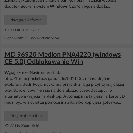
Zainstaluj Automapę na karcie pamięci, przy instalacji wybierz
dodatek Becker i system
Windows
CE5/6 i będzie działać.
Nawigacje Software
11 Lut 2013 22:35
Odpowiedzi: 3 Wyświetleń: 5754
MD 96920 Medion PNA4220 (windows
CE 5.0) Odblokowanie Win
Wgraj
skorke Navirunner stad:
http://forum.pocketnavigation.de/tid1113... i masz dojscie
explorera. Jesli Twoja navka ma przycisk z flaga przytrzymaj dluzej
przy starcie, powinien sie na dole ukazac pasek dostepu. To
alternatywa wejscia na desktop.
Automapa
instalujesz na karte SD
(musi byc w slocie) za pomoca instalki, albo kopiujesz gotowca...
Urządzenia Mobilne
22 Lip 2008 15:48