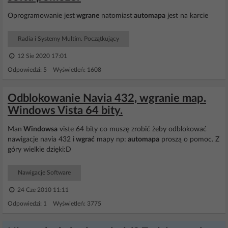
Oprogramowanie jest
wgrane
natomiast
automapa
jest na karcie
Radia i Systemy Multim. Początkujący
12 Sie 2020 17:01
Odpowiedzi: 5 Wyświetleń: 1608
Odblokowanie Navia 432, wgranie map.
Windows Vista 64 bity.
Man
Windowsa
viste 64 bity co muszę zrobić żeby odblokować
nawigacje navia 432 i
wgrać
mapy np:
automapa
proszą o pomoc. Z
góry wielkie dzięki:D
Nawigacje Software
24 Cze 2010 11:11
Odpowiedzi: 1 Wyświetleń: 3775