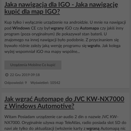
Jaka nawigacja dla IGO - Jaka nawigację
kupić dla map IGO?
Kup tylko i wyłącznie urządzenie na androidzie. U mnie na nawigacji
pod
Windows
CE czy był
wgrany
iGO czy
Automapa
czy jakiś inny
program (poza oryginalnym) źle pokazywał stan baterii. U
znajomego na innej nawigacji było podobnie. Z przycinaniem się
bywało różnie zależy jaką wersję programu się
wgrało
. Jak kolega
wyżej wspomniał iGO ma mapy wspólne...
Urządzenia Mobilne Co kupić
22 Gru 2019 09:18
Odpowiedzi: 9 Wyświetleń: 10542
Jak wgrać Automapę do JVC KW-NX7000
z Windows Automotive?
Witam Posiadam urządzenie car-audio 2 din o nazwie JVC KW-
NX7000. Oryginalnie używa map TeleAtlas, radio posiada slot SD do
navi ale tylko do aktualizacji (włożenie karty z
wgraną
Automapą nic