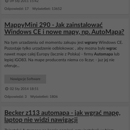
09 Sty 2011 15:42
Odpowiedzi: 17 Wyświetleń: 13652
MappyMini 290 - Jak zainstalować
Windows CE i nowe mapy, np. AutoMapa?
Na tym urzadzeniu od momentu zakupu jest
wgrany
Windows CE.
Pozostaje tylko urzadzenie odblokowac , aby mozna bylo
wgrac
nawet mape calej Europy (lacznie z Polska) - firmy
Automapa
lub
lepiej iGO83. Na mape producenta niema co liczyc - juz jej nie
oferuje...
Nawigacje Software
02 Sty 2014 18:51
Odpowiedzi: 3 Wyświetleń: 1806
Becker z113 automapa - jak wgrać mapę,
laptop nie widzi nawigacji