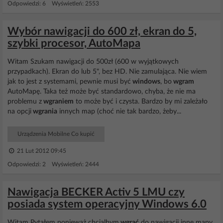
Odpowiedzi: 6 Wyświetleń: 2553
Wybór nawigacji do 600 zł, ekran do 5,
szybki procesor, AutoMapa
Witam Szukam nawigacji do 500zł (600 w wyjątkowych
przypadkach). Ekran do lub 5", bez HD. Nie zamulająca. Nie wiem
jak to jest z systemami, pewnie musi być
windows
, bo
wgram
AutoMapę. Taka też może być standardowo, chyba, że nie ma
problemu z
wgraniem
to może być i czysta. Bardzo by mi zależało
na opcji
wgrania
innych map (choć nie tak bardzo, żeby...
Urządzenia Mobilne Co kupić
21 Lut 2012 09:45
Odpowiedzi: 2 Wyświetleń: 2444
Nawigacja BECKER Activ 5 LMU czy
posiada system operacyjny Windows 6.0
Witam Pytałem ponieważ chcialbym
wgrać
do nawigacji inne mapy