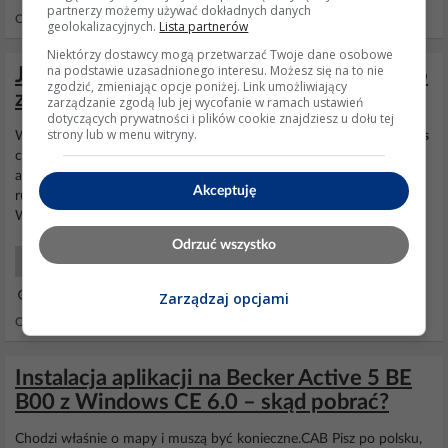
partnerzy możemy używać dokładnych danych
Odpowiedzi: 23 Wyświetleń: 10447
geolokalizacyjnych.
Lista partnerów
Niektórzy dostawcy mogą przetwarzać Twoje dane osobowe
na podstawie uzasadnionego interesu. Możesz się na to nie
Jak zainstalować mapy GPS na radio Dalco
zgodzić, zmieniając opcje poniżej. Link umożliwiający
z systemem Win CE 5.0?
zarządzanie zgodą lub jej wycofanie w ramach ustawień
dotyczących prywatności i plików cookie znajdziesz u dołu tej
strony lub w menu witryny.
Witam Zakupiłem taką nawigację do vw passata 8 calową
windows
ce 6.0 erisin-es1058v- Na standardzie ma Igo nawigację
Wgrałem
automapę pozmieniałem katalogi i plik srtartowy na igo
Automapa
Akceptuję
ruszyła ale jaz działa a raz się wiesza na starcie Co to może być
Wiesza się nie na ekranie automapy ale zanim się z nią połączy
Odrzuć wszystko
Nawigacje Software
28 Maj 2019 08:41
Zarządzaj opcjami
Odpowiedzi: 231 Wyświetleń: 184829
Instalacja aplikacji na Becker Active 5 BE
B00 z Windows CE 6.0 – skąd pobrać?
Chodzi właśnie o mapy i muszą być konieczne.CAB Pisz po polsku,