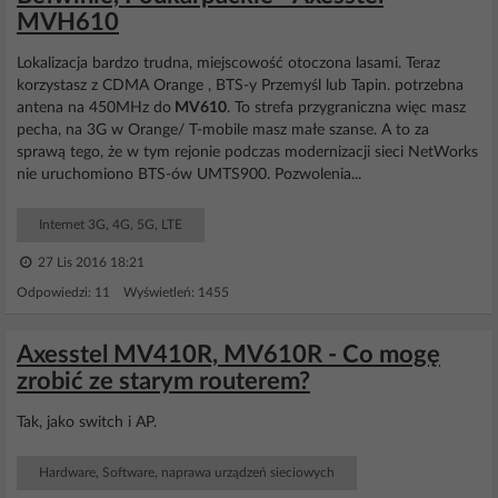
MVH610
Lokalizacja bardzo trudna, miejscowość otoczona lasami. Teraz
korzystasz z CDMA Orange , BTS-y Przemyśl lub Tapin. potrzebna
antena na 450MHz do
MV610
. To strefa przygraniczna więc masz
pecha, na 3G w Orange/ T-mobile masz małe szanse. A to za
sprawą tego, że w tym rejonie podczas modernizacji sieci NetWorks
nie uruchomiono BTS-ów UMTS900. Pozwolenia...
Internet 3G, 4G, 5G, LTE
27 Lis 2016 18:21
Odpowiedzi: 11 Wyświetleń: 1455
Axesstel MV410R, MV610R - Co mogę
zrobić ze starym routerem?
Tak, jako switch i AP.
Hardware, Software, naprawa urządzeń sieciowych