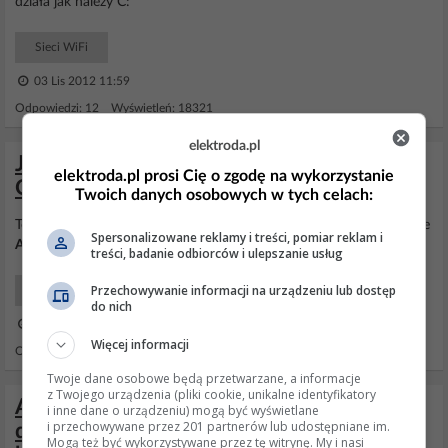
działa jak należy C:
Sieci WiFi
03 Lis 2012 11:59
Odpowiedzi: 12 Wyświetleń: 18321
elektroda.pl
Jak monitorować zużycie danych w sieci
elektroda.pl prosi Cię o zgodę na wykorzystanie
Orange przez router?
Twoich danych osobowych w tych celach:
To proszę o informację jak to zrobić ? Aktualnie mam router Orange
Spersonalizowane reklamy i treści, pomiar reklam i
Axesstel
MV610
treści, badanie odbiorców i ulepszanie usług
Przechowywanie informacji na urządzeniu lub dostęp
Software serwis
do nich
18 Maj 2014 09:42
Więcej informacji
Odpowiedzi: 2 Wyświetleń: 945
Twoje dane osobowe będą przetwarzane, a informacje
z Twojego urządzenia (pliki cookie, unikalne identyfikatory
Age of Empires 3 LAN – nie mogę
i inne dane o urządzeniu) mogą być wyświetlane
i przechowywane przez 201 partnerów lub udostępniane im.
dołączyć do gry przez GameRanger,
Mogą też być wykorzystywane przez tę witrynę. My i nasi