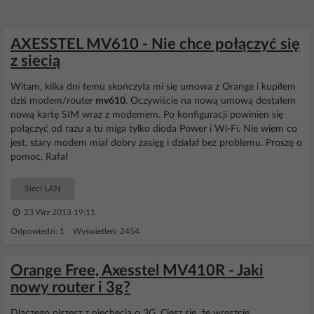
AXESSTEL MV610 - Nie chce połączyć się
z siecią
Witam, kilka dni temu skończyła mi się umowa z Orange i kupiłem
dziś modem/router
mv610
. Oczywiście na nową umową dostałem
nową kartę SIM wraz z modemem. Po konfiguracji powinien się
połączyć od razu a tu miga tylko dioda Power i Wi-Fi. Nie wiem co
jest, stary modem miał dobry zasięg i działał bez problemu. Proszę o
pomoc, Rafał
Sieci LAN
23 Wrz 2013 19:11
Odpowiedzi: 1 Wyświetleń: 2454
Orange Free, Axesstel MV410R - Jaki
nowy router i 3g?
Dlaczego piszesz z niechęcią o 3G. Ciesz się ,że wreszcie