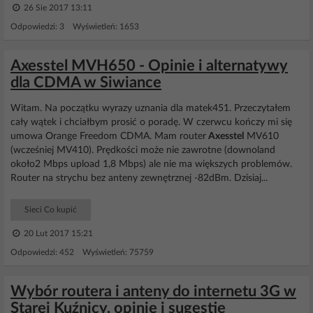
26 Sie 2017 13:11
Odpowiedzi: 3 Wyświetleń: 1653
Axesstel MVH650 - Opinie i alternatywy
dla CDMA w Siwiance
Witam. Na początku wyrazy uznania dla matek451. Przeczytałem
cały wątek i chciałbym prosić o poradę. W czerwcu kończy mi się
umowa Orange Freedom CDMA. Mam router
Axesstel
MV610
(wcześniej MV410). Prędkości może nie zawrotne (downoland
około2 Mbps upload 1,8 Mbps) ale nie ma większych problemów.
Router na strychu bez anteny zewnętrznej -82dBm. Dzisiaj...
Sieci Co kupić
20 Lut 2017 15:21
Odpowiedzi: 452 Wyświetleń: 75759
Wybór routera i anteny do internetu 3G w
Starej Kuźnicy, opinie i sugestie