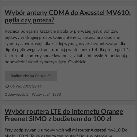
Wybór anteny CDMA do Axesstel MV610:
pętla czy prosta?
Różnica polega na kształcie dipola w pierwszej jest dipol tzw.
pętlowy w drugiej prosty. Obie anteny są antenami z dipolami
symetrycznymi, więc dla każdej wymagany jest symetryzator, dla
dipola pętlowego z transformacją w stosunku 1:4 dla prostego 1:1.
Jako ze obie anteny sprzedawane są z kablami myślę że posiadają
odpowiedni układ symetryzujący. Osobiście...
Radiotechnika Co kupić?
06 Wrz 2013 22:16
Odpowiedzi: 1 Wyświetleń: 1890
Wybór routera LTE do internetu Orange
Freenet SIMO z budżetem do 100 zł
Przy podpisywaniu umowy wcisnęli mi router
Axesstel
mv610 Do
około 100 zł. To ile dałeś za ten router? Bo ja w ofercie w