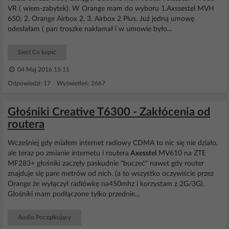
VR ( wiem-zabytek). W Orange mam do wyboru 1.Axssestel MVH
650; 2. Orange Airbox 2, 3. Airbox 2 Plus. Już jedną umowę
odesłałam ( pan troszke nakłamał i w umowie było...
Sieci Co kupić
04 Maj 2016 15:11
Odpowiedzi: 17 Wyświetleń: 2667
Głośniki Creative T6300 - Zakłócenia od
routera
Wcześniej gdy miałem internet radiowy CDMA to nic się nie działo,
ale teraz po zmianie internetu i routera
Axesstel
MV610 na ZTE
MF283+ głośniki zaczęły paskudnie "buczeć" nawet gdy router
znajduje się pare metrów od nich. (a to wszystko oczywiście przez
Orange że wyłączył radiówkę na450mhz i korzystam z 2G/3G).
Głośniki mam podłączone tylko przednie...
Audio Początkujący