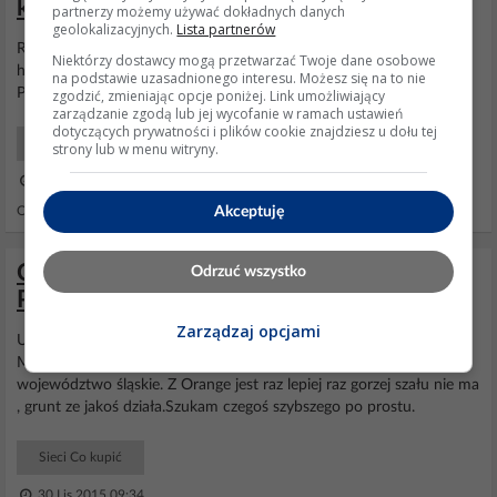
komunikat failed to join
partnerzy możemy używać dokładnych danych
geolokalizacyjnych.
Lista partnerów
Router CDMA
Axesstel
MV610 takie cudo :)
Niektórzy dostawcy mogą przetwarzać Twoje dane osobowe
http://pasjomat.pl/index.php?option=com_... Dodano po 14
na podstawie uzasadnionego interesu. Możesz się na to nie
Pomozesz ;) plis ...
zgodzić, zmieniając opcje poniżej. Link umożliwiający
zarządzanie zgodą lub jej wycofanie w ramach ustawień
dotyczących prywatności i plików cookie znajdziesz u dołu tej
Początkujący Naprawy
strony lub w menu witryny.
10 Lis 2014 21:42
Akceptuję
Odpowiedzi: 16 Wyświetleń: 6057
Czy internet domowy LTE od Cyfrowego
Odrzuć wszystko
Polsatu działa jak Orange Free Net?
Zarządzaj opcjami
Umowę z Orange mam do stycznia 2016 .sprzęt router
axesstel
MV610 technologia CDMA,miejscowość Dobrogoszczyce
województwo śląskie. Z Orange jest raz lepiej raz gorzej szału nie ma
, grunt ze jakoś działa.Szukam czegoś szybszego po prostu.
Sieci Co kupić
30 Lis 2015 09:34