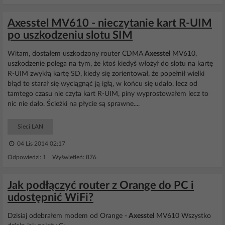
Axesstel MV610 - nieczytanie kart R-UIM
po uszkodzeniu slotu SIM
Witam, dostałem uszkodzony router CDMA
Axesstel
MV610,
uszkodzenie polega na tym, że ktoś kiedyś włożył do slotu na kartę
R-UIM zwykłą kartę SD, kiedy się zorientował, że popełnił wielki
błąd to starał się wyciągnąć ją igłą, w końcu się udało, lecz od
tamtego czasu nie czyta kart R-UIM, piny wyprostowałem lecz to
nic nie dało. Ścieżki na płycie są sprawne....
Sieci LAN
04 Lis 2014 02:17
Odpowiedzi: 1 Wyświetleń: 876
Jak podłączyć router z Orange do PC i
udostępnić WiFi?
Dzisiaj odebrałem modem od Orange -
Axesstel
MV610 Wszystko