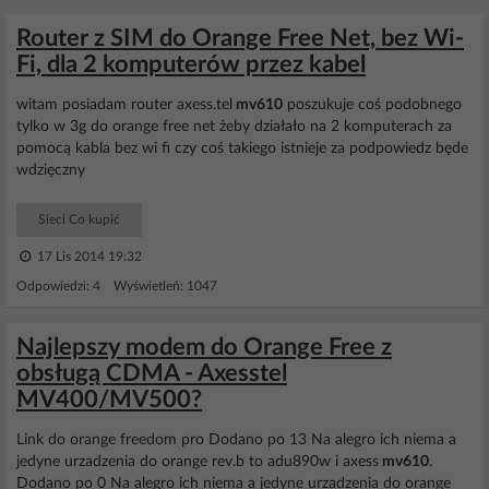
Router z SIM do Orange Free Net, bez Wi-
Fi, dla 2 komputerów przez kabel
witam posiadam router axess.tel
mv610
poszukuje coś podobnego
tylko w 3g do orange free net żeby działało na 2 komputerach za
pomocą kabla bez wi fi czy coś takiego istnieje za podpowiedz będe
wdzięczny
Sieci Co kupić
17 Lis 2014 19:32
Odpowiedzi: 4 Wyświetleń: 1047
Najlepszy modem do Orange Free z
obsługą CDMA - Axesstel
MV400/MV500?
Link do orange freedom pro Dodano po 13 Na alegro ich niema a
jedyne urzadzenia do orange rev.b to adu890w i axess
mv610
.
Dodano po 0 Na alegro ich niema a jedyne urzadzenia do orange