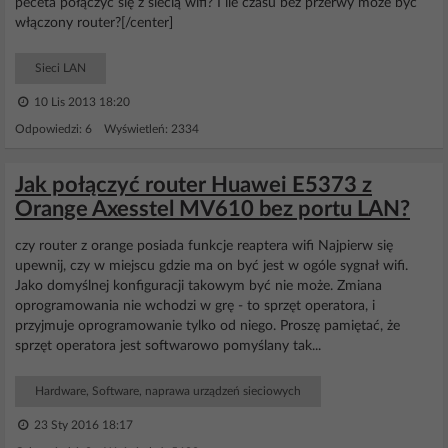
peceta połączyć się z siecią wifi? I ile czasu bez przerwy może być
włączony router?[/center]
Sieci LAN
10 Lis 2013 18:20
Odpowiedzi: 6 Wyświetleń: 2334
Jak połączyć router Huawei E5373 z
Orange Axesstel MV610 bez portu LAN?
czy router z orange posiada funkcje reaptera wifi Najpierw się
upewnij, czy w miejscu gdzie ma on być jest w ogóle sygnał wifi.
Jako domyślnej konfiguracji takowym być nie może. Zmiana
oprogramowania nie wchodzi w grę - to sprzęt operatora, i
przyjmuje oprogramowanie tylko od niego. Proszę pamiętać, że
sprzęt operatora jest softwarowo pomyślany tak...
Hardware, Software, naprawa urządzeń sieciowych
23 Sty 2016 18:17