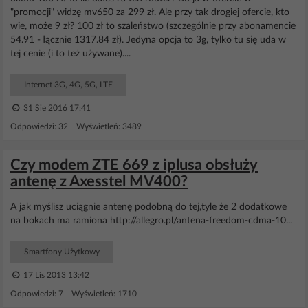
"promocji" widzę mv650 za 299 zł. Ale przy tak drogiej ofercie, kto
wie, może 9 zł? 100 zł to szaleństwo (szczególnie przy abonamencie
54.91 - łącznie 1317.84 zł). Jedyna opcja to 3g, tylko tu się uda w
tej cenie (i to też używane)....
Internet 3G, 4G, 5G, LTE
31 Sie 2016 17:41
Odpowiedzi: 32 Wyświetleń: 3489
Czy modem ZTE 669 z iplusa obsłuży
antenę z Axesstel MV400?
A jak myślisz uciągnie antenę podobną do tej,tyle że 2 dodatkowe
na bokach ma ramiona http://allegro.pl/antena-freedom-cdma-10...
Smartfony Użytkowy
17 Lis 2013 13:42
Odpowiedzi: 7 Wyświetleń: 1710