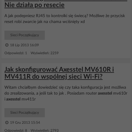
Nie działa po resecie
A jak podepniesz RJ45 to kontrolki się świecą? Możliwe że przycisk
reset robi zwarcie jak na chama wciśnięty xd
Sieci Początkujący
18 Lip 2013 16:09
Odpowiedzi: 1 Wyświetleń: 2259
Jak skonfigurować Axesstel MV610R i
MV411R do wspólnej sieci Wi-Fi?
Witam chciałbym dowiedzieć się czy taka konfiguracja jest możliwa
do zrealizowania, a jeśli tak to jak . Posiadam router
axesstel
mv610r
i
axesstel
mv411r
Sieci Początkujący
19 Gru 2013 15:54
Odpowiedzi: 8 Wyświetleń: 2793