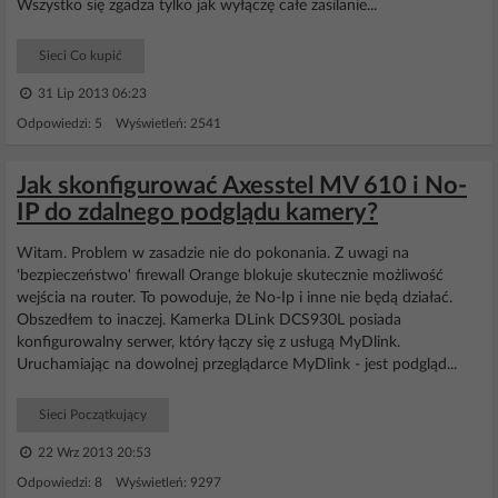
Wszystko się zgadza tylko jak wyłączę całe zasilanie...
Sieci Co kupić
31 Lip 2013 06:23
Odpowiedzi: 5 Wyświetleń: 2541
Jak skonfigurować Axesstel MV 610 i No-
IP do zdalnego podglądu kamery?
Witam. Problem w zasadzie nie do pokonania. Z uwagi na
'bezpieczeństwo' firewall Orange blokuje skutecznie możliwość
wejścia na router. To powoduje, że No-Ip i inne nie będą działać.
Obszedłem to inaczej. Kamerka DLink DCS930L posiada
konfigurowalny serwer, który łączy się z usługą MyDlink.
Uruchamiając na dowolnej przeglądarce MyDlink - jest podgląd...
Sieci Początkujący
22 Wrz 2013 20:53
Odpowiedzi: 8 Wyświetleń: 9297