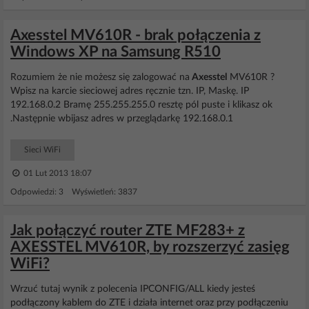
Axesstel MV610R - brak połączenia z
Windows XP na Samsung R510
Rozumiem że nie możesz się zalogować na
Axesstel
MV610R ?
Wpisz na karcie sieciowej adres ręcznie tzn. IP, Maskę. IP
192.168.0.2 Bramę 255.255.255.0 resztę pól puste i klikasz ok
.Następnie wbijasz adres w przeglądarkę 192.168.0.1
Sieci WiFi
01 Lut 2013 18:07
Odpowiedzi: 3 Wyświetleń: 3837
Jak połączyć router ZTE MF283+ z
AXESSTEL MV610R, by rozszerzyć zasięg
WiFi?
Wrzuć tutaj wynik z polecenia IPCONFIG/ALL kiedy jesteś
podłączony kablem do ZTE i działa internet oraz przy podłączeniu