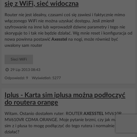
się z WiFi, sieć widoczna
Router nie jest idealny, czasami coś się zawiesi i faktycznie mimo
włączonego WiFi nie można uzyskać dostępu. Jesli zmienił
szyfrowanie na inne lub wprowadził dziwne parametry i tego nie
skoryguje to i tak nie będzie działać. Wg mnie reset i konfiguracja od
nowa powinna postawić
Axesstel
na nogi, może również być
uwalony sam router
Sieci WiFi
29 Lip 2013 08:43
Odpowiedzi: 9 Wyświetleń: 5277
Iplus - Karta sim iplusa można podłoczyć
do routera orange
Witam. Ostanio dostałem ruter: ROUTER
AXESSTEL
MV610R
MV610VR CDMA ORANGE. Moje pytanie brzmi, czy jak mam kartę
sim z i plusa to mogę podłączyć do tego rutera i normalnie będzie
działać?