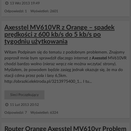
13 Wrz 2013 19:49
Odpowiedzi: 1 Wyświetleń: 2601
Axesstel MV610VR z Orange – spadek
prędkości z 600 kb/s do 5 kb/s po
tygodniu użytkowania
Witam Podpinam się do tematu z podobnym problemem. Znajomy
poprosił mnie bym sprawdził dlaczego internet z
Axesstel
MV610VR
chodzi bardzo wolno (nieraz wręcz nie można wczytać strony).
Myślałem, że powodem będzie zasięg jednak okazuje się, że ma do
stacji cdma przez pola i lasy 6,5km.
http://obrazki.elektroda.pl/3213975400_1... I tu...
Sieci Początkujący
11 Lut 2013 20:52
Odpowiedzi: 7 Wyświetleń: 6324
Router Orange Axesstel MV610vr Problem