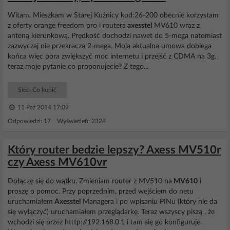
Witam. Mieszkam w Starej Kuźnicy kod:26-200 obecnie korzystam
z oferty orange freedom pro i routera
axesstel
MV610 wraz z
anteną kierunkową. Prędkość dochodzi nawet do 5-mega natomiast
zazwyczaj nie przekracza 2-mega. Moja aktualna umowa dobiega
końca więc pora zwiększyć moc internetu i przejść z CDMA na 3g.
teraz moje pytanie co proponujecie? Z tego...
Sieci Co kupić
11 Paź 2014 17:09
Odpowiedzi: 17 Wyświetleń: 2328
Który router bedzie lepszy? Axess MV510r
czy Axess MV610vr
Dołączę się do wątku. Zmieniam router z MV510 na
MV610
i
proszę o pomoc. Przy poprzednim, przed wejściem do netu
uruchamiałem
Axesstel
Managera i po wpisaniu PINu (który nie da
się wyłączyć) uruchamiałem przeglądarkę. Teraz wszyscy piszą , że
wchodzi się przez htttp://192.168.0.1 i tam się go konfiguruje.