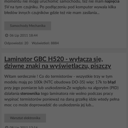
momentu nie mogę uruchomić samochodu, też nie mam
napięcia
5V na tym czujniku. Po podłączeniu pod komputer wywala kilka
błedów innych czujników gdzie też nie mam zasilania...
Samochody Mechanika
06 Lip 2011 18:44
Odpowiedzi: 20 Wyświetleń: 8884
Laminator GBC H520 - wyłącza się,
dziwne znaki na wyświetlaczu, piszczy
Witam serdecznie ! Co do termistorów - wszystkie trzy w tym
modelu mają po 100k (NTC obudowa DO-35) więc 17k to
błąd
przy jego pomiarze lub uszkodzenie.Ze względu na algorytm (PID)
działania
sterownika
tego laminatora nie wolno podczas pracy
wypinać termistorów ponieważ na daną grzałkę idzie wtedy pełna
moc co może doprowadzić do uszkodzenia jej lub...
Warsztat elektronika
08 Lip 2011 13:16