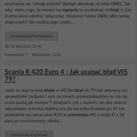
uruchamia się "chwilę później" dlatego aktywuje się blok OB82. Tak
więc mimo tego, że moduł ma
napięcie
to wyskakuje mi
błąd
:(. Czy
można jakoś opóźnić załączenie "działania" bloku OB82 albo samej
diagnostyki? Nie można tego zrobić,...
Automatyka Przemysłowa
19 Wrz 2011 11:40
Odpowiedzi: 7 Wyświetleń: 2233
Scania R 420 Euro 4 - Jak usunąć błąd VIS
79?
cześć to stąd te inne
błędy
w VIS.Ten
błąd
vis 79 jest aktywny czy
sprawdzałeś zasilanie i zero na pinach przekaznika,który to rok tej
scanii podaj jak możesz 7 ostatnich cyfr z numeru vin aby dobrać
odpowiedni schemat elektryczny do rocznika Dodano po 59 ten
przekaznik ma oznaczenie R19 ze
sterownika
VIS z wtyki D z 18
pinu po uruchomieniu silnika...
Samochody Ciężarowe