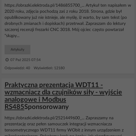
https://obrazki.elektroda.pl/1486855700_... Artykuł ten napisałem w
2020 roku, zdjęcia pochodzą zaś z roku 2018. Strona, gdzie był
opublikowany już nie istnieje, ale myślę, iż warto, by sam tekst (po
drobnych zmianach i dopiskach) przetrwał. Zapraszam do lektury
szczerej recenzji frezarki CNC 3018. Mój ojciec często powtarzał
"skąpy...
Artykuły
07 Paź 2025 07:54
Odpowiedzi: 40 Wyświetleń: 12180
Praktyczna prezentacja WDT11 -
wzmacniacz dla czujników siły - wyjście
analogowe i Modbus
RS485
Sponsorowany
https://obrazki.elektroda.pl/2521449600_... Zapraszamy na
prezentację oraz pełen samouczek integracji wzmacniacza
tensometrycznego WDT11 firmy WObit z innym urządzeniem z