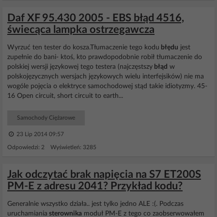
Daf XF 95.430 2005 - EBS błąd 4516,
świecąca lampka ostrzegawcza
Wyrzuć ten tester do kosza.Tłumaczenie tego kodu
błędu
jest
zupełnie do bani- ktoś, kto prawdopodobnie robił tłumaczenie do
polskiej wersji językowej tego testera (najczęstszy
błąd
w
polskojęzycznych wersjach językowych wielu interfejsików) nie ma
wogóle pojęcia o elektryce samochodowej stąd takie idiotyzmy. 45-
16 Open circuit, short circuit to earth...
Samochody Ciężarowe
23 Lip 2014 09:57
Odpowiedzi: 2 Wyświetleń: 3285
Jak odczytać brak napięcia na S7 ET200S
PM-E z adresu 2041? Przykład kodu?
Generalnie wszystko działa.. jest tylko jedno ALE :(. Podczas
uruchamiania
sterownika
moduł PM-E z tego co zaobserwowałem