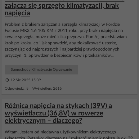
załącza się sprzęgło klimatyzacji, brak
napięcia
Problem z brakiem załączania sprzęgła klimatyzacji w Fordzie
Focusie MK3 1.6 105 KM z 2011 roku, przy braku
napięcia
na
cewce sprzęgła, może mieć kilka przyczyn. Poniżej przedstawiam
krok po kroku, co i jak sprawdzić, aby zlokalizować usterkę,
zaczynając od najprostszych i najbardziej prawdopodobnych
przyczyn: 1. Sprawdzenie bezpieczników i przekaźników...
Samochody Klimatyzacje Ogrzewanie
12 Sie 2025 15:39
Odpowiedzi: 8 Wyświetleń: 2616
Różnica napięcia na stykach (39V) a
wyświetlaczu (36,8V) w rowerze
elektrycznym – dlaczego?
Witam. Jestem od niedawna użytkownikiem elektrycznego
składaczka. Pytanko: dlaczego na "stykach" miernik pokazuje ok. 39