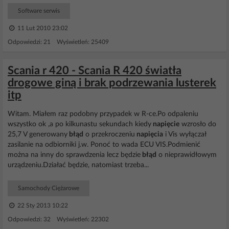
Software serwis
11 Lut 2010 23:02
Odpowiedzi: 21 Wyświetleń: 25409
Scania r 420 - Scania R 420 światła
drogowe giną i brak podrzewania lusterek
itp
Witam. Miałem raz podobny przypadek w R-ce.Po odpaleniu
wszystko ok ,a po kilkunastu sekundach kiedy
napięcie
wzrosło do
25,7 V generowany
błąd
o przekroczeniu
napięcia
i Vis wyłączał
zasilanie na odbiorniki j.w. Ponoć to wada ECU VIS.Podmienić
można na inny do sprawdzenia lecz będzie
błąd
o nieprawidłowym
urządzeniu.Działać będzie, natomiast trzeba...
Samochody Ciężarowe
22 Sty 2013 10:22
Odpowiedzi: 32 Wyświetleń: 22302