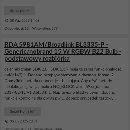
Strefa gracza
08 Wrz 2023 14:03
Odpowiedzi: 18 Wyświetleń: 579
RDA 5981AM/Broadlink BL3335-P -
Generic/nobrand 15 W RGBW B22 Bulb -
podstawowy rozbiórka
dzienniki zmian SDK 2.0 i SDK 1.3.7 mają tę samą funkcjonalność.
(646/143) 1. Dodano przepływ sterowania daemon_thread. 2.
Domyślnie metoda connect jest blokująca. Aby użyć metody
nieblokującej, włącz makro NO_BLOCK w rda59xx_daemon.c.
2017-02-11 V1.3.6(534) 1. Naprawiono
błąd
w pwm i dodano
funkcje kontrolne dla pwl0 i pwl1. Zobacz przypadek testowy:...
Smart Home IoT
05 Lis 2025 20:31
Odpowiedzi: 200 Wyświetleń: 9444