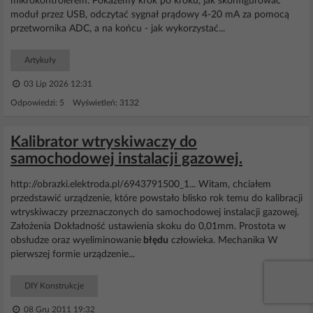
mikrokontrolerem. Pokażemy krok po kroku, jak skonfigurować
moduł przez USB, odczytać sygnał prądowy 4-20 mA za pomocą
przetwornika ADC, a na końcu - jak wykorzystać...
Artykuły
03 Lip 2026 12:31
Odpowiedzi: 5 Wyświetleń: 3132
Kalibrator wtryskiwaczy do
samochodowej instalacji gazowej.
http://obrazki.elektroda.pl/6943791500_1... Witam, chciałem
przedstawić urządzenie, które powstało blisko rok temu do kalibracji
wtryskiwaczy przeznaczonych do samochodowej instalacji gazowej.
Założenia Dokładność ustawienia skoku do 0,01mm. Prostota w
obsłudze oraz wyeliminowanie
błędu
człowieka. Mechanika W
pierwszej formie urządzenie...
DIY Konstrukcje
08 Gru 2011 19:32