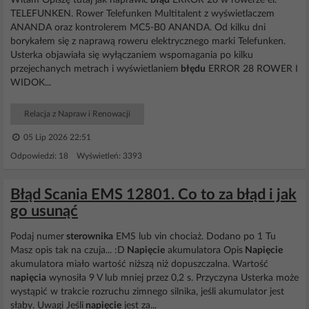
Witam Opiszę tutaj jak naprawić
błąd
ERROR 28 w rowerze el.
TELEFUNKEN. Rower Telefunken Multitalent z wyświetlaczem
ANANDA oraz kontrolerem MC5-B0 ANANDA. Od kilku dni
borykałem się z naprawą roweru elektrycznego marki Telefunken.
Usterka objawiała się wyłączaniem wspomagania po kilku
przejechanych metrach i wyświetlaniem
błędu
ERROR 28 ROWER I
WIDOK...
Relacja z Napraw i Renowacji
05 Lip 2026 22:51
Odpowiedzi: 18 Wyświetleń: 3393
Błąd Scania EMS 12801. Co to za błąd i jak
go usunąć
Podaj numer
sterownika
EMS lub vin chociaż. Dodano po 1 Tu
Masz opis tak na czuja... :D
Napięcie
akumulatora Opis
Napięcie
akumulatora miało wartość niższą niż dopuszczalna. Wartość
napięcia
wynosiła 9 V lub mniej przez 0,2 s. Przyczyna Usterka może
wystąpić w trakcie rozruchu zimnego silnika, jeśli akumulator jest
słaby. Uwagi Jeśli
napięcie
jest za...