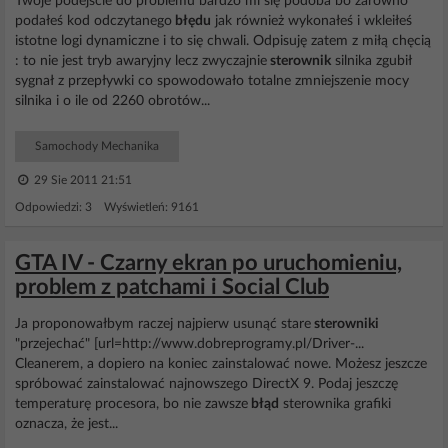
Twoje podejście do problemu bardzo mi się podoba bo zarówno
podałeś kod odczytanego
błędu
jak również wykonałeś i wkleiłeś
istotne logi dynamiczne i to się chwali. Odpisuję zatem z miłą chęcią
: to nie jest tryb awaryjny lecz zwyczajnie
sterownik
silnika zgubił
sygnał z przepływki co spowodowało totalne zmniejszenie mocy
silnika i o ile od 2260 obrotów...
Samochody Mechanika
29 Sie 2011 21:51
Odpowiedzi: 3 Wyświetleń: 9161
GTA IV - Czarny ekran po uruchomieniu,
problem z patchami i Social Club
Ja proponowałbym raczej najpierw usunąć stare
sterowniki
"przejechać" [url=http://www.dobreprogramy.pl/Driver-...
Cleanerem, a dopiero na koniec zainstalować nowe. Możesz jeszcze
spróbować zainstalować najnowszego DirectX 9. Podaj jeszczę
temperaturę procesora, bo nie zawsze
błąd
sterownika grafiki
oznacza, że jest...