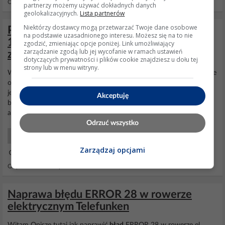
Odpowiedzi: 189 Wyświetleń: 465021
partnerzy możemy używać dokładnych danych
geolokalizacyjnych.
Lista partnerów
Niektórzy dostawcy mogą przetwarzać Twoje dane osobowe
Passat B6 2008r. 170KM - Webasto
na podstawie uzasadnionego interesu. Możesz się na to nie
1K0815007CD - błąd 001408, zawór o
zgodzić, zmieniając opcje poniżej. Link umożliwiający
zarządzanie zgodą lub jej wycofanie w ramach ustawień
zbyt dużej rezystancji
dotyczących prywatności i plików cookie znajdziesz u dołu tej
strony lub w menu witryny.
Włącza się ochrona przed rozładowaniem akumulatora. I teraz dwie
opcje albo aku słaby albo gdzieś na zasilaniu
sterownika
webasto
jest spadek
napięcia
. Fajnie byłoby podejrzeć
napięcia
zasilania w
Akceptuję
blokach pomiarowych modułu webasto i porównać z tym na
akumulatorze.
Odrzuć wszystko
Samochody Klimatyzacje Ogrzewanie
Zarządzaj opcjami
11 Gru 2020 08:27
Odpowiedzi: 1 Wyświetleń: 876
Naprawa błędu ERROR 28 w rowerze
elektrycznym Telefunken