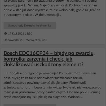
wszystkie parametry po zbadaniu
błędów
nie pamiętam i później
sprawdzę jaki t... Witam. Najkrótszy wniosek Po Twoim ostatnim
opisie widać już dość wyraźnie, że nie wolno dalej gonić za „0%” na
puszczonym pedale . W dokumentacji...
Samochody Elektryka i elektronika
17 Kwi 2026 18:50
Odpowiedzi: 20 Wyświetleń: 453
Bosch EDC16CP34 – błędy po zwarciu,
kontrolka żarzenia i check, jak
zlokalizować uszkodzony element?
🤦🏻‍♂️ *dojdzie do tego co je wywołuje? Po to jest mdz innymi ten
post. Myślę że za takie odpowiedzi/zaśmiecanie forum,
administratorzy powinny dawać długie bany. Piotrekwoj1
zaśmiecasz to forum bezustannie, widzę Twoje nic nie wnoszące do
rozwiązan problemów posty bardzo często. Dodano po 23 Pominę
część emocjonalną i skupię się na diagnozie. Wniosek...