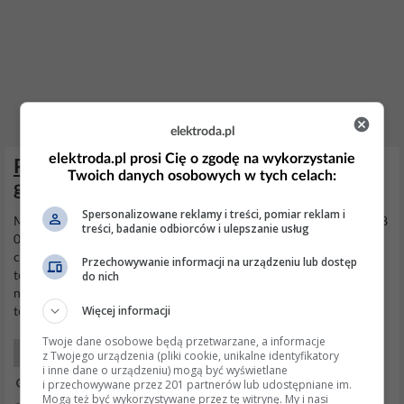
elektroda.pl
elektroda.pl prosi Cię o zgodę na wykorzystanie
Peugeot Citroen - Uzupełnienie AdBlue w
Twoich danych osobowych w tych celach:
grupie PSA kontrolka UREA
Spersonalizowane reklamy i treści, pomiar reklam i
Mam podobny problem z AdBlue w C4 Grand Picasso -
błąd
P20E8
treści, badanie odbiorców i ulepszanie usług
00 (niepoprawne ciśnienie AdBlue) Początkowo objawiało się to
chwilowymi zapaleniami lampki "Urea" oraz
błędami
Przechowywanie informacji na urządzeniu lub dostęp
do nich
towarzyszącymi (błędne
napięcie
z czujnika paliwa oraz
błąd
napięcia
sterownika
dodatku Eloys). Po wymuszeniu w DiagBoxie
Więcej informacji
testu ciśnienia okazywało się, że wynosi ono 6 barów więc...
Twoje dane osobowe będą przetwarzane, a informacje
Samochody Mechanika
z Twojego urządzenia (pliki cookie, unikalne identyfikatory
i inne dane o urządzeniu) mogą być wyświetlane
i przechowywane przez 201 partnerów lub udostępniane im.
02 Lip 2026 14:32
Mogą też być wykorzystywane przez tę witrynę. My i nasi