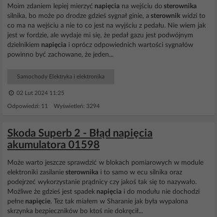
Moim zdaniem lepiej mierzyć
napięcia
na wejściu do
sterownika
silnika, bo może po drodze gdzieś sygnał ginie, a
sterownik
widzi to
co ma na wejściu a nie to co jest na wyjściu z pedału. Nie wiem jak
jest w fordzie, ale wydaje mi się, że pedał gazu jest podwójnym
dzielnikiem
napięcia
i oprócz odpowiednich wartości sygnałów
powinno być zachowane, że jeden...
Samochody Elektryka i elektronika
02 Lut 2024 11:25
Odpowiedzi: 11 Wyświetleń: 3294
Skoda Superb 2 - Błąd napięcia
akumulatora 01598
Może warto jeszcze sprawdzić w blokach pomiarowych w module
elektroniki zasilanie
sterownika
i to samo w ecu silnika oraz
podejrzeć wykorzystanie prądnicy czy jakoś tak się to nazywało.
Możliwe że gdzieś jest spadek
napięcia
i do modułu nie dochodzi
pełne
napięcie
. Tez tak miałem w Sharanie jak była wypalona
skrzynka bezpieczników bo ktoś nie dokręcił...