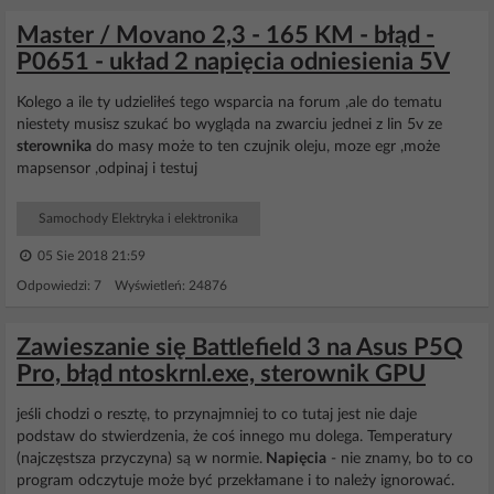
Master / Movano 2,3 - 165 KM - błąd -
P0651 - układ 2 napięcia odniesienia 5V
Kolego a ile ty udzieliłeś tego wsparcia na forum ,ale do tematu
niestety musisz szukać bo wygląda na zwarciu jednei z lin 5v ze
sterownika
do masy może to ten czujnik oleju, moze egr ,może
mapsensor ,odpinaj i testuj
Samochody Elektryka i elektronika
05 Sie 2018 21:59
Odpowiedzi: 7 Wyświetleń: 24876
Zawieszanie się Battlefield 3 na Asus P5Q
Pro, błąd ntoskrnl.exe, sterownik GPU
jeśli chodzi o resztę, to przynajmniej to co tutaj jest nie daje
podstaw do stwierdzenia, że coś innego mu dolega. Temperatury
(najczęstsza przyczyna) są w normie.
Napięcia
- nie znamy, bo to co
program odczytuje może być przekłamane i to należy ignorować.