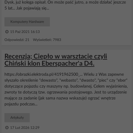
Dysk, już kolega opisał. On może paść jutro, a może działać jeszcze
5 lat... Jak pojawiają się...
Komputery Hardware
15 Paź 2021 16:13
Odpowiedzi: 21 Wyświetleń: 7983
Recenzja; Ciepło w warsztacie czyli
Chiński klon Eberspacher'a D4.
https://obrazki.elektroda.pl/4191962500_... Wielu z Was zapewne
słyszało określenie "dewasto", "webasto", "dwasto", "piec" czy "eber"
dotyczące pojazdu czy maszyny np. budowlanej. Celem wyjaśnienia,
zwroty te dotyczą tzw. ogrzewania postojowego. Jest to urządzenie
mające za zadanie (jak sama nazwa wskazuje) ogrzać wnętrze
pojazdu podczas...
Artykuły
17 Lut 2026 12:29